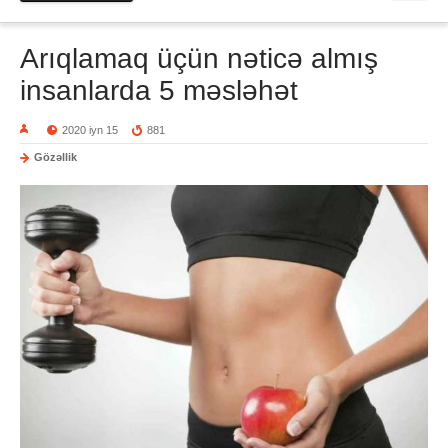
Arıqlamaq üçün nəticə almış
insanlarda 5 məsləhət
2020 iyn 15
881
Gözəllik