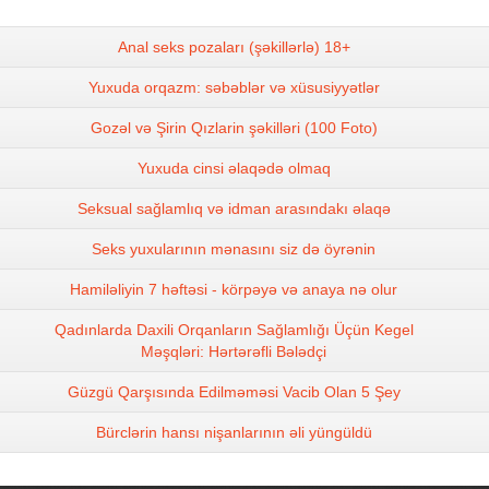
Anal seks pozaları (şəkillərlə) 18+
Yuxuda orqazm: səbəblər və xüsusiyyətlər
Gozəl və Şirin Qızlarin şəkilləri (100 Foto)
Yuxuda cinsi əlaqədə olmaq
Seksual sağlamlıq və idman arasındakı əlaqə
Seks yuxularının mənasını siz də öyrənin
Hamiləliyin 7 həftəsi - körpəyə və anaya nə olur
Qadınlarda Daxili Orqanların Sağlamlığı Üçün Kegel
Məşqləri: Hərtərəfli Bələdçi
Güzgü Qarşısında Edilməməsi Vacib Olan 5 Şey
Bürclərin hansı nişanlarının əli yüngüldü