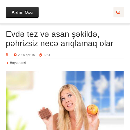
Ardını Oxu
Evdə tez və asan şəkildə,
pəhrizsiz necə arıqlamaq olar
2025 apr 15
1751
Həyat tərzi