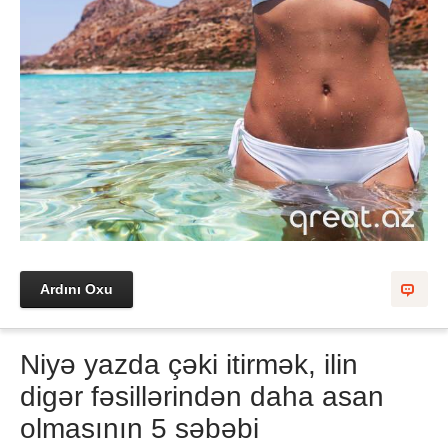
Ardını Oxu
Niyə yazda çəki itirmək, ilin
digər fəsillərindən daha asan
olmasının 5 səbəbi