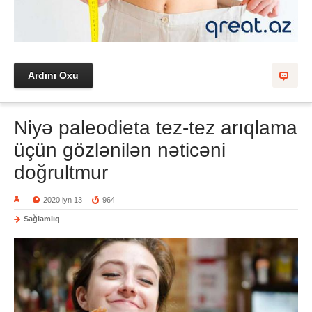
Ardını Oxu
Niyə paleodieta tez-tez arıqlama
üçün gözlənilən nəticəni
doğrultmur
2020 iyn 13
964
Sağlamlıq