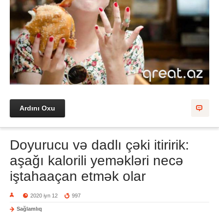
Ardını Oxu
Doyurucu və dadlı çəki itiririk:
aşağı kalorili yeməkləri necə
iştahaaçan etmək olar
2020 iyn 12
997
Sağlamlıq