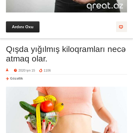
Ardını Oxu
Qışda yığılmış kiloqramları necə
atmaq olar.
2020 iyn 15
1106
Gözəllik