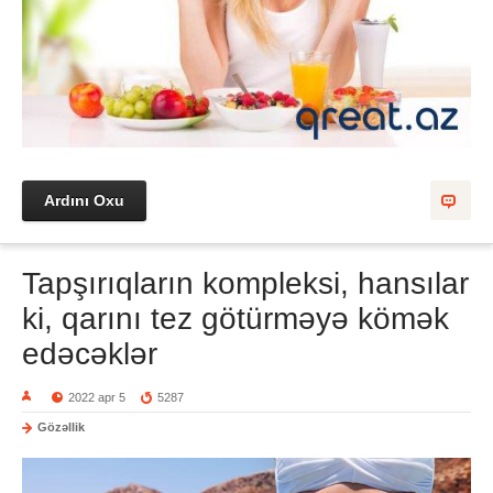
Ardını Oxu
Tapşırıqların kompleksi, hansılar
ki, qarını tez götürməyə kömək
edəcəklər
2022 apr 5
5287
Gözəllik