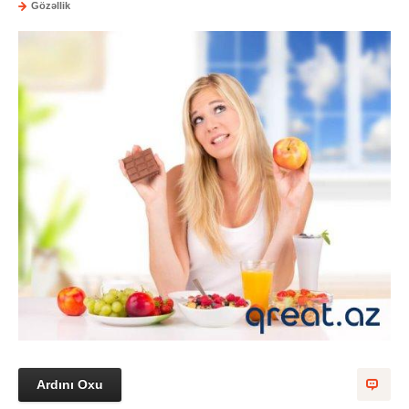
Gözəllik
Ardını Oxu