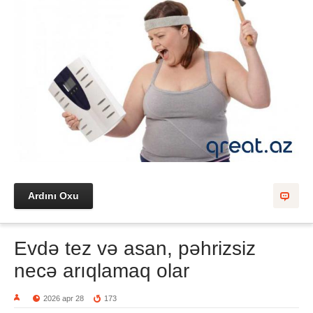
Ardını Oxu
Evdə tez və asan, pəhrizsiz
necə arıqlamaq olar
2026 apr 28
173