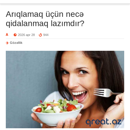
Arıqlamaq üçün necə
qidalanmaq lazımdır?
2026 apr 28
944
Gözəllik