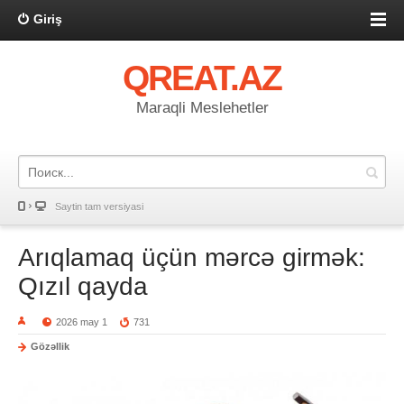
Giriş
QREAT.AZ
Maraqli Meslehetler
Saytin tam versiyasi
Arıqlamaq üçün mərcə girmək:
Qızıl qayda
2026 may 1
731
Gözəllik