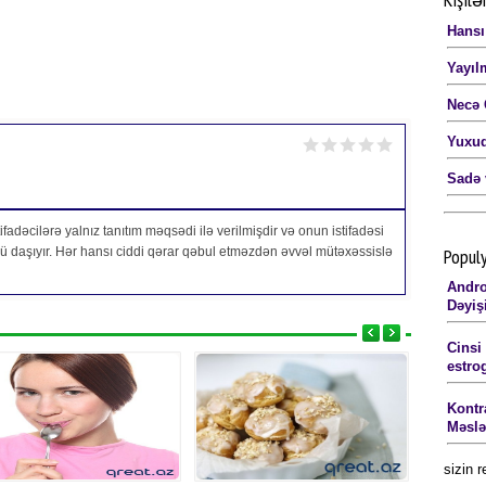
Hansı
Yayılm
Necə 
Yuxud
Sadə 
fadəcilərə yalnız tanıtım məqsədi ilə verilmişdir və onun istifadəsi
Popul
özü daşıyır. Hər hansı ciddi qərar qəbul etməzdən əvvəl mütəxəssislə
Andro
Dəyişi
Cinsi
estrog
Kontr
Məsləh
sizin 
Bədən