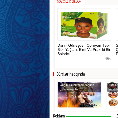
GÖZƏLLIK SIRLƏRI
Dərini Günəşdən Qoruyan Təbii
S
Bitki Yağları: Elmi Və Praktiki Bir
Q
Bələdçi
P
0
Bürclər haqqında
Qoç bürcünü necə başdan
Bürclər
çıxartmaq olar
xarakte
Reklam