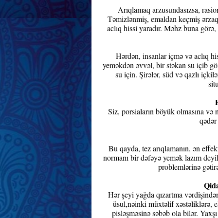
Arıqlamaq arzusundasızsa, rasio
Təmizlənmiş, emaldan keçmiş ərzaqlar,
aclıq hissi yaradır. Məhz buna görə,
Hərdən, insanlar içmə və aclıq hi
yeməkdən əvvəl, bir stəkan su içib gö
su için. Şirələr, süd və qazlı içk
sit
Siz, porsiaların böyük olmasına və n
qədər 
Bu qayda, tez arıqlamanın, ən effekt
normanı bir dəfəyə yemək lazım deyil
problemlərinə gətirə 
Qida
Hər şeyi yağda qızartma vərdişində
üsul,nəinki müxtəlif xəstəliklərə, 
pisləşməsinə səbəb ola bilər. Yaxş