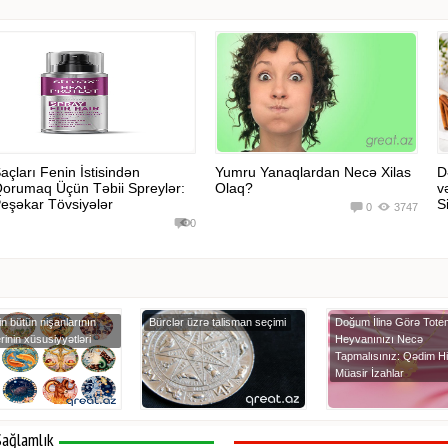
açları Fenin İstisindən
Yumru Yanaqlardan Necə Xilas
D
orumaq Üçün Təbii Spreylər:
Olaq?
v
eşəkar Tövsiyələr
Si
0
3747
0
in bütün nişanlarının
Bürclər üzrə talisman seçimi
Doğum İlinə Görə Tote
rinin xüsusiyyətləri
Heyvanınızı Necə
Tapmalısınız: Qədim H
Müasir İzahlar
Sağlamlık