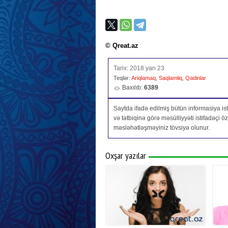
© Qreat.az
Tarix: 2018 yan 23
Teqlər:
Ariqlamaq
,
Saqlamliq
,
Qadinlar
Baxılıb:
6389
Saytda ifadə edilmiş bütün informasiya isti
və tətbiqinə görə məsülliyyəti istifadəçi 
məsləhətləşməyiniz tövsiyə olunur.
Oxşar yazılar