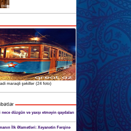
Seksual sağlamlıq və idman
arasındakı əlaqə
Seks yuxularının mənasını siz də
öyrənin
Anal seks pozaları (şəkillərlə) 18+
adi maraqli şəkillər (24 foto)
ibətlər
i nece düzgün və yaxşı etməyin qaydaları
manın İlk Əlamətləri: Xəyanətin Fərqinə