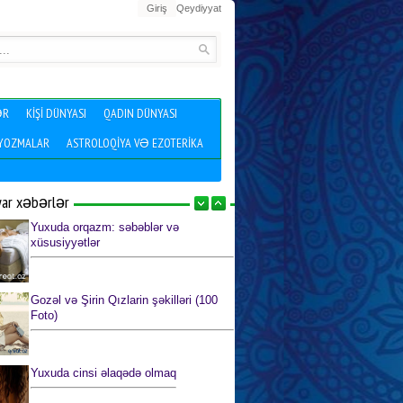
Giriş
Qeydiyyat
ƏR
KIŞI DÜNYASI
QADIN DÜNYASI
 YOZMALAR
ASTROLOQIYA VƏ EZOTERIKA
yar xəbərlər
Yuxuda orqazm: səbəblər və
xüsusiyyətlər
Gozəl və Şirin Qızlarin şəkilləri (100
Foto)
Yuxuda cinsi əlaqədə olmaq