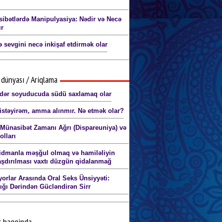
ibətlərdə Manipulyasiya: Nədir və Necə
ır
 sevgini necə inkişaf etdirmək olar
dünyası / Ariqlama
dər soyuducuda südü saxlamaq olar
istəyirəm, amma alınmır. Nə etmək olar?
 Münasibət Zamanı Ağrı (Dispareuniya) və
olları
idmanla məşğul olmaq və hamiləliyin
aşdırılması vaxtı düzgün qidalanmağ
yorlar Arasında Oral Seks Ünsiyyəti:
lığı Dərindən Gücləndirən Sirr
r haqqinda