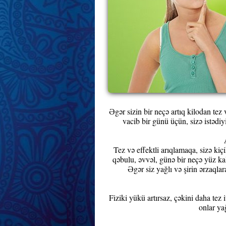
Əgər sizin bir neçə artıq kilodan tez
vacib bir günü üçün, sizə istədiy
Tez və effektli arıqlamaqa, sizə ki
qəbulu, əvvəl, günə bir neçə yüz kalo
Əgər siz yağlı və şirin ərzaqlar
Fiziki yükü artırsaz, çəkini daha tez
onlar yağ