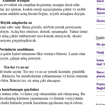
Xammal ərzaqlar
Varın
na əvvəldən isti emaldan keçməmiş ərzaqlar daxil edin.
 tez işlənən, kəskin enerji sıçrayışlarına gətirir və əzəblı
Münas
 uzun müddət aclıq hissini boğan, xeyirli ərzaqlara dəyişin.
Tanın
Özünə
Böyük miqdarda su
ssini səhv salır. Buna görədə, növbəti yemək porsiyasını
zləyin. Aclıq hiss etməsəz, deməli, susamışdız. Yalnız təmiz
ilər artıq çəkilə mübarizədə sizə kömək etməyəcək, əksinə
Qadin 
uasiyanı gərginləşdirəcək.
Nə qə
Porsiaların azadılması
Uşağ 
ə qədər kalori tutmasına fikir vermiyə bilərsiz. Lazım olan
yeyin, çalışın artıq yeməyin.
İntim
Həll Y
Tez-tez və az-az
li üsulu sayılır. Tez-tez və az-az yemək lazımdır, gündəlik
Necə 
. Birincisi, bu metabolizmin yubanmasına və həzm sistemin
planl
bilər. İkincisi isə, siz artıq çəki alacaqsız.
Partn
 hazırlamaqın qaydaları
Bağlı
n imtina edin, və hansı yağ olmasından aslı olmayaraq. Bu
eləcədəartıq kiloların yaranmasına və dərinin vəziyyətinin
ı olarki,buharda yemək hazırlama qaydasına riayət edəsiz.
Kişilə