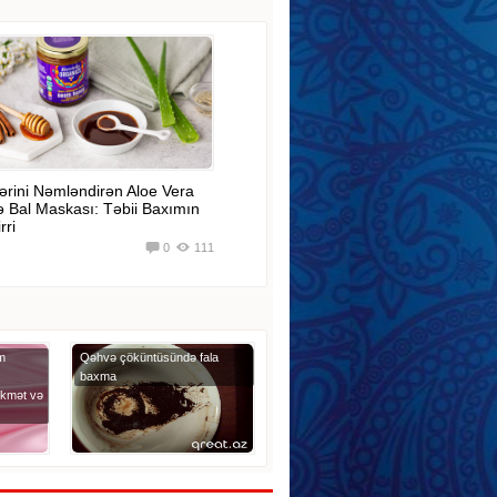
ərini Nəmləndirən Aloe Vera
ə Bal Maskası: Təbii Baxımın
rri
0
111
m
Qəhvə çöküntüsündə fala
baxma
ikmət və