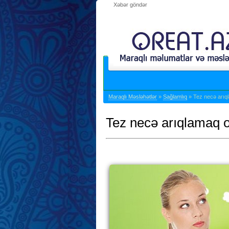
Xəbər göndər
Maraqlı Məsləhətlər
»
Sağlamlıq
» Tez necə arıql
Tez necə arıqlamaq o