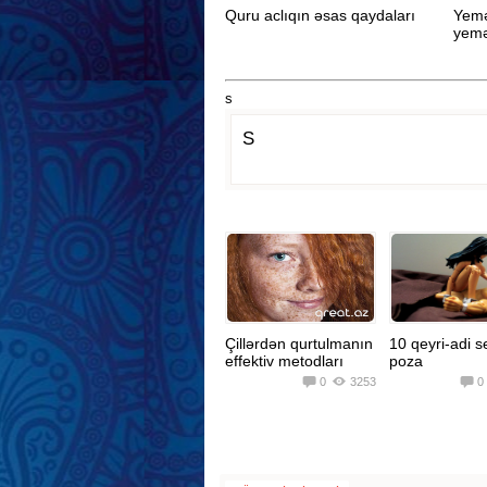
Quru aclıqın əsas qaydaları
Yemə
yemə
s
S
Çillərdən qurtulmanın
10 qeyri-adi s
effektiv metodları
poza
0
3253
0