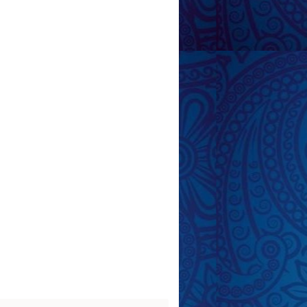
 Yenidə ...
aqlardan arıqlayırlar:
çəki itiririk
al sağlamlıq və idman arasındakı əlaqə