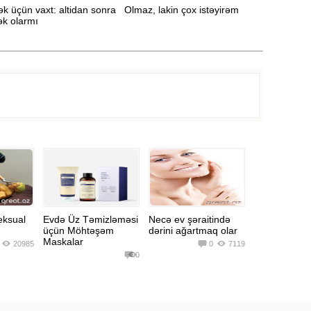
Dəyəri
k üçün vaxt: altidan sonra
Olmaz, lakin çox istəyirəm
Hansı ərz
k olarmı
yeyirik və 
Seksu
eksual
Evdə Üz Təmizləməsi
Necə ev şəraitində
üçün Möhtəşəm
dərini ağartmaq olar
Maskalar
20985
0
7119
0