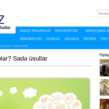
MARAQLI MƏLUMATLAR
MƏSLƏHƏTLƏR
MARAQLI ŞƏKILL
MÜNASIBƏTLƏR
GÖZƏLLIK
SAĞLAMLIQ
MƏTBƏX
YUXU
amaq olar? Sadə üsullar
Popul
lar? Sadə üsullar