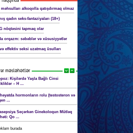
 məhsulları alkoqolla qatışdırmaq olmaz
ış qadın seks-fantaziyaları (18+)
G nöqtəsini tapmaq olar
a orqazm: səbəblər və xüsusiyyətlər
və effektiv seksi uzatmaq üsulları
yar məsləhətlər
poz: Kişilərdə Yaşla Bağlı Cinsi
kliklər – H ...
 həyatda hormonların rolu (testosteron və
en ...
asepsiya Seçərkən Ginekoloqun Mütləq
əti: Qo ...
reklam burada
 Pozitivliyi və Cinsi Özgüvən: Özünə