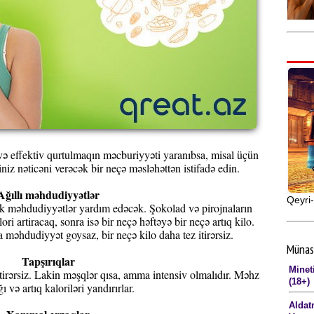
 və effektiv qurtulmaqın məcburiyyəti yaranıbsa, misal üçün
iniz nəticəni verəcək bir neçə məsləhəttən istifadə edin.
Ağıllı məhdudiyyətlər
Qeyri-
çik məhdudiyyətlər yardım edəcək. Şokolad və pirojnaların
ri artiracaq, sonra isə bir neçə həftəyə bir neçə artıq kilo.
a məhdudiyyət goysaz, bir neçə kilo daha tez itirərsiz.
Münas
Tapşırıqlar
Minet
 itirərsiz. Lakin məşqlər qısa, amma intensiv olmalıdır. Məhz
(18+)
ı və artıq kaloriləri yandırırlar.
Aldat