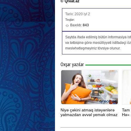
© Qreat.az
Tarix: 2020 iyl 2
Teqlər:
Baxılıb:
843
Saytda ifadə edilmiş bütün informasiya isti
və tətbiqinə görə məsülliyyəti istifadəçi 
məsləhətləşməyiniz tövsiyə olunur.
Oxşar yazılar
Niyə çəkini atmaq istəyənlərə
Tam 
yatmazdan əvvəl yemək olmaz
Hə» 