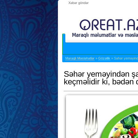
Xəbər göndər
Maraqlı Məsləhətlər
»
Gözəllik
» Səhər yeməyində
Səhər yeməyindən ş
keçməlidir ki, bədən