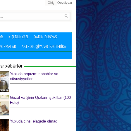
Giriş
Qeydiyyat
ƏR
KIŞI DÜNYASI
QADIN DÜNYASI
 YOZMALAR
ASTROLOQIYA VƏ EZOTERIKA
yar xəbərlər
Yuxuda orqazm: səbəblər və
xüsusiyyətlər
Gozəl və Şirin Qızlarin şəkilləri (100
Foto)
Yuxuda cinsi əlaqədə olmaq