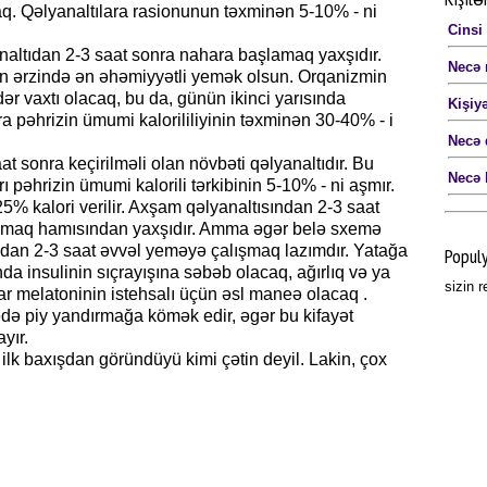
q. Qəlyanaltılara rasionunun təxminən 5-10% - ni
Cinsi
analtıdan 2-3 saat sonra nahara başlamaq yaxşıdır.
Necə 
ün ərzində ən əhəmiyyətli yemək olsun. Orqanizmin
ər vaxtı olacaq, bu da, günün ikinci yarısında
Kişiy
pəhrizin ümumi kalorililiyinin təxminən 30-40% - i
Necə 
t sonra keçirilməli olan növbəti qəlyanaltıdır. Bu
Necə 
 pəhrizin ümumi kalorili tərkibinin 5-10% - ni aşmır.
 kalori verilir. Axşam qəlyanaltısından 2-3 saat
amaq hamısından yaxşıdır. Amma əgər belə sxemə
udan 2-3 saat əvvəl yeməyə çalışmaq lazımdır. Yatağa
Popul
 insulinin sıçrayışına səbəb olacaq, ağırlıq və ya
sizin 
r melatoninin istehsalı üçün əsl maneə olacaq .
ə piy yandırmağa kömək edir, əgər bu kifayət
yır.
lk baxışdan göründüyü kimi çətin deyil. Lakin, çox