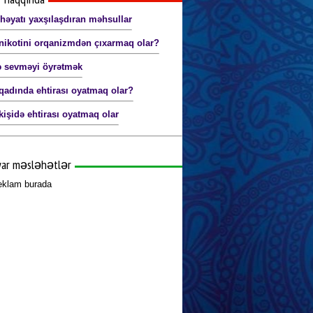
 həyatı yaxşılaşdıran məhsullar
nikotini orqanizmdən çıxarmaq olar?
ə sevməyi öyrətmək
qadında ehtirası oyatmaq olar?
kişidə ehtirası oyatmaq olar
yar məsləhətlər
reklam burada