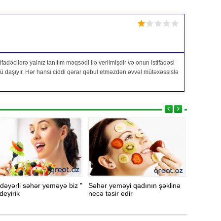
fadəcilərə yalnız tanıtım məqsədi ilə verilmişdir və onun istifadəsi
özü daşıyır. Hər hansı ciddi qərar qəbul etməzdən əvvəl mütəxəssislə
dəyərli səhər yeməyə biz "
Səhər yeməyi qadının şəklinə
Yemək üç
deyirik
necə təsir edir
yemək ol