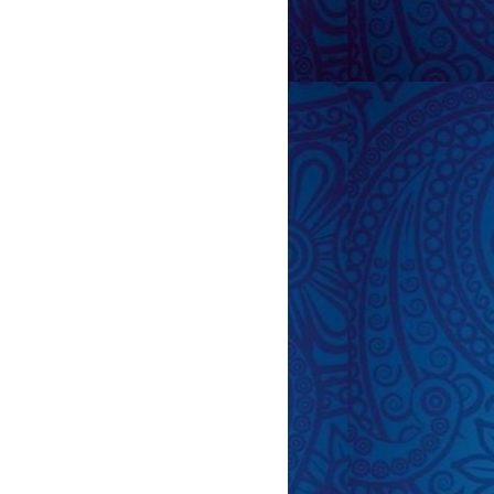
ün vaxt: altidan sonra
armı