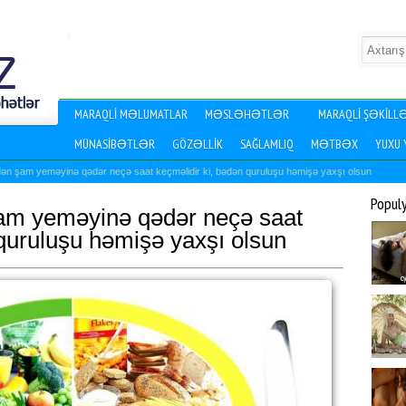
MARAQLI MƏLUMATLAR
MƏSLƏHƏTLƏR
MARAQLI ŞƏKILL
MÜNASIBƏTLƏR
GÖZƏLLIK
SAĞLAMLIQ
MƏTBƏX
YUXU
n şam yeməyinə qədər neçə saat keçməlidir ki, bədən quruluşu həmişə yaxşı olsun
Popul
am yeməyinə qədər neçə saat
 quruluşu həmişə yaxşı olsun