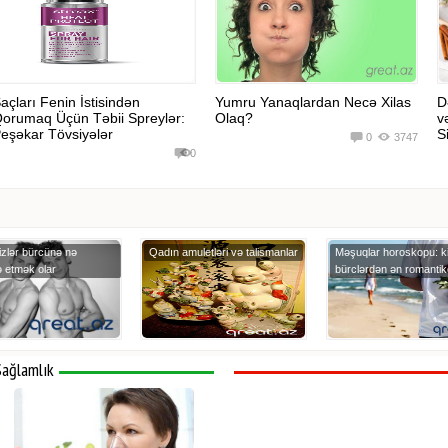
açları Fenin İstisindən
Yumru Yanaqlardan Necə Xilas
D
orumaq Üçün Təbii Spreylər:
Olaq?
v
eşəkar Tövsiyələr
Si
0
3747
0
izlər bürcünə nə
Qadın amuletləri və talismanlar
Məşuqlar horoskopu: k
 etmək olar
bürclərdən ən romantik
Sağlamlık