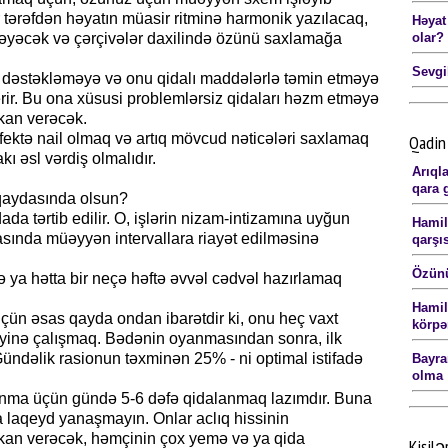
ir tərəfdən həyatın müasir ritminə harmonik yazılacaq,
Həyat
olar?
əyəcək və çərçivələr daxilində özünü saxlamağa
Sevgi
 dəstəkləməyə və onu qidalı maddələrlə təmin etməyə
ir. Bu ona xüsusi problemlərsiz qidaları həzm etməyə
kan verəcək.
fektə nail olmaq və artıq mövcud nəticələri saxlamaq
Qadin 
kı əsl vərdiş olmalıdır.
Arıql
qara 
qaydasında olsun?
da tərtib edilir. O, işlərin nizam-intizamına uyğun
Hamil
asında müəyyən intervallara riayət edilməsinə
qarşıs
Özünü
 ya hətta bir neçə həftə əvvəl cədvəl hazırlamaq
Hamilə
çün əsas qayda ondan ibarətdir ki, onu heç vaxt
körpə
nə çalışmaq. Bədənin oyanmasından sonra, ilk
Gündəlik rasionun təxminən 25% - ni optimal istifadə
Bayra
olma
anma üçün gündə 5-6 dəfə qidalanmaq lazımdır. Buna
a laqeyd yanaşmayın. Onlar aclıq hissinin
kan verəcək, həmçinin çox yemə və ya qida
Kişilə