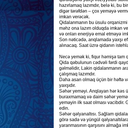
hazırlamaq lazımdır, belə ki, bu b
digər tərəfdən – çox yeməyə verm
imkan verəcək.
Qidalanmanın bu üsulu orqanizmi
məhz ona lazım olduqda imkan ver
və onları enerjiyə emal etməyə im
Son nəticədə, arıqlamada yaxşı ef
alınacaq. Saat üzrə qidanın istehla
Necə yemək ki, fiqur həmişə tam 
Qida qəbulunun cədvəli fərdi qayda
gəlməlidir, Lakin qidalanmanın ar
çalışmaq lazımdır.
Daha asan olmaq üçün bir həftə və
yaxşıdır.
Səhər yeməyi. Arıqlayan hər kəs ü
buraxmamaq və daim səhər yeməyi
yeməyin ilk saat olması vacibdir. 
edin.
Səhər qəlyanaltısı. Sağlam qidal
görə sadə və yüngül qəlyanaltılar
yaranmasının qarşısını almağa im