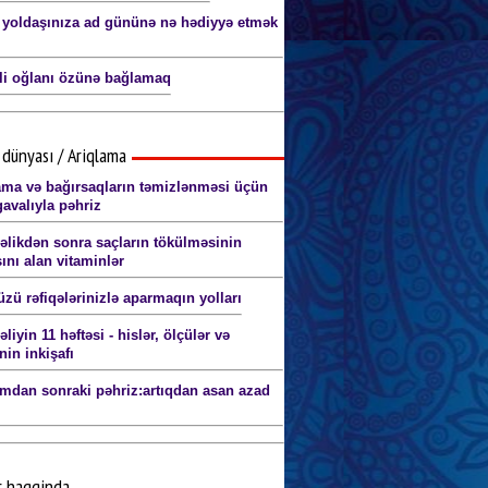
 yoldaşınıza ad gününə nə hədiyyə etmək
li oğlanı özünə bağlamaq
dünyası / Ariqlama
ama və bağırsaqların təmizlənməsi üçün
gavalıyla pəhriz
əlikdən sonra saçların tökülməsinin
ını alan vitaminlər
zü rəfiqələrinizlə aparmaqın yolları
liyin 11 həftəsi - hislər, ölçülər və
nin inkişafı
mdan sonraki pəhriz:artıqdan asan azad
r haqqinda