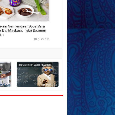
ərini Nəmləndirən Aloe Vera
ə Bal Maskası: Təbii Baxımın
rri
0
111
im
Bürclərin ən ağıllı nişanları
dir