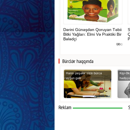
Dərini Günəşdən Qoruyan Təbii
S
Bitki Yağları: Elmi Və Praktiki Bir
Q
Bələdçi
P
0
Bürclər haqqında
Hansı peşələr sizin bürcə
Kişi-Ək
uyğun gəlir
hədiyyə
Reklam