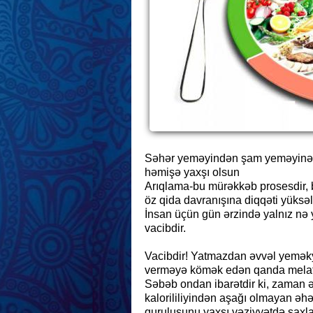
Səhər yeməyindən şam yeməyinə q
həmişə yaxşı olsun
Arıqlama-bu mürəkkəb prosesdir, b
öz qida davranışına diqqəti yüksəlt
İnsan üçün gün ərzində yalnız nə
vacibdir.
Vacibdir! Yatmazdan əvvəl yeməky
verməyə kömək edən qanda melaton
Səbəb ondan ibarətdir ki, zaman 
kalorililiyindən aşağı olmayan əhə
quruluşunu yaxşı vəziyyətdə sax