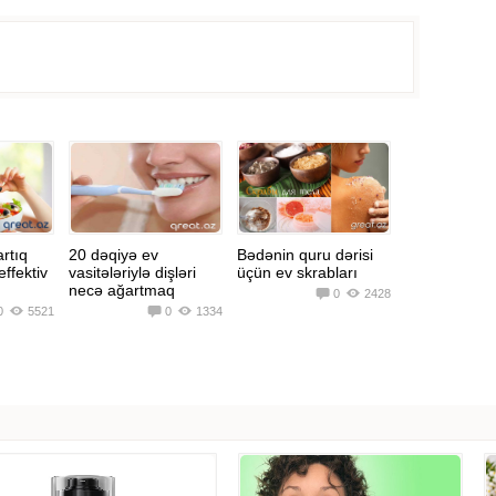
artıq
20 dəqiyə ev
Bədənin quru dərisi
effektiv
vasitələriylə dişləri
üçün ev skrabları
necə ağartmaq
0
2428
0
5521
0
1334