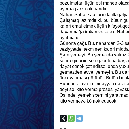
pozulmaları üçün əsl maneə olaca
ayirmaq arzu olunandır.
Nahar. Səhər saatlarında ilk qəly
Çalışmaq lazımdır ki, bu, bütün g
kalori emal etmək üçün kifayət qəd
dayanmağa imkan verəcək. Nahara 
ayrılmalıdır.
Günorta çağı. Bu, nahardan 2-3 saa
vəziyyətdə, təxminən kalori miqdarı
Şam yeməyi. Bu yeməkdə yalnız 25%
sonra qidanın son qəbuluna başl
riayət etmək çətindirsə, onda yux
getməzdən əvvəl yeməyin. Bu qanda
ürək yanması görünür. Bütün bunla
Bundan əlavə, o, müəyyən dərəcəd
deyilsə, kilo vermə prosesi yavaşla
Əslində, yemək sxemini yaratmaq i
kilo verməyə kömək edəcək.