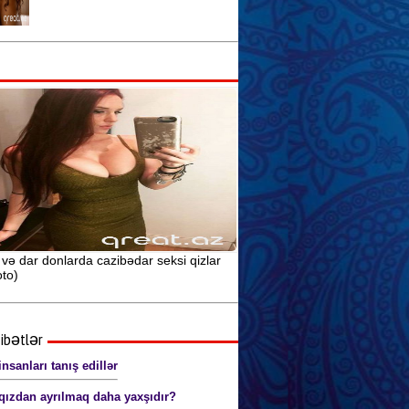
Seksual sağlamlıq və idman
arasındakı əlaqə
Seks yuxularının mənasını siz də
öyrənin
Anal seks pozaları (şəkillərlə) 18+
və dar donlarda cazibədar seksi qizlar
to)
ibətlər
nsanları tanış edillər
qızdan ayrılmaq daha yaxşıdır?