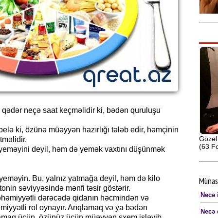
ədər neçə saat keçməlidir ki, bədən quruluşu
elə ki, özünə müəyyən hazırlığı tələb edir, həmçinin
Gözəl 
məlidir.
(63 Fo
 yeməyini deyil, həm də yemək vaxtını düşünmək
eməyin. Bu, yalnız yatmağa deyil, həm də kilo
Münas
in səviyyəsində mənfi təsir göstərir.
Necə i
əhəmiyyətli dərəcədə qidanın həcmindən və
miyyətli rol oynayır. Arıqlamaq və ya bədən
Necə 
lamaq üçün, özünüz üçün müəyyən sxem işləyib