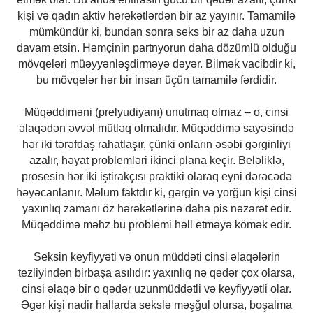
kişi və qadın aktiv hərəkətlərdən bir az yayınır. Tamamilə
mümkündür ki, bundan sonra seks bir az daha uzun
davam etsin. Həmçinin partnyorun daha dözümlü olduğu
mövqeləri müəyyənləşdirməyə dəyər. Bilmək vacibdir ki,
bu mövqelər hər bir insan üçün tamamilə fərdidir.
Müqəddiməni (prelyudiyanı) unutmaq olmaz – o, cinsi
əlaqədən əvvəl mütləq olmalıdır. Müqəddimə sayəsində
hər iki tərəfdaş rahatlaşır, çünki onların əsəbi gərginliyi
azalır, həyat problemləri ikinci plana keçir. Beləliklə,
prosesin hər iki iştirakçısı praktiki olaraq eyni dərəcədə
həyəcanlanır. Məlum faktdır ki, gərgin və yorğun kişi cinsi
yaxınlıq zamanı öz hərəkətlərinə daha pis nəzarət edir.
Müqəddimə məhz bu problemi həll etməyə kömək edir.
Seksin keyfiyyəti və onun müddəti cinsi əlaqələrin
tezliyindən birbaşa asılıdır: yaxınlıq nə qədər çox olarsa,
cinsi əlaqə bir o qədər uzunmüddətli və keyfiyyətli olar.
Əgər kişi nadir hallarda sekslə məşğul olursa, boşalma