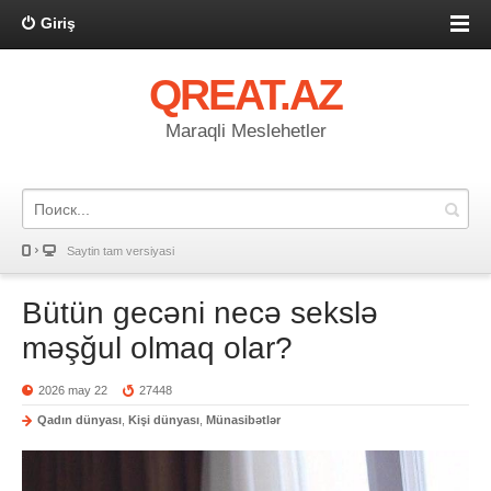
Giriş
QREAT.AZ
Maraqli Meslehetler
Saytin tam versiyasi
Bütün gecəni necə sekslə
məşğul olmaq olar?
2026 may 22
27448
Qadın dünyası
,
Kişi dünyası
,
Münasibətlər