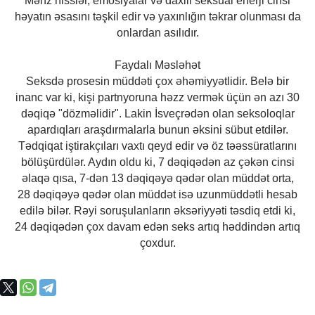
Məhz hisslər, emosiyalar və daxili seksual enerji cinsi
həyatın əsasını təşkil edir və yaxınlığın təkrar olunması da
onlardan asılıdır.
Faydalı Məsləhət
Seksdə prosesin müddəti çox əhəmiyyətlidir. Belə bir
inanc var ki, kişi partnyoruna həzz vermək üçün ən azı 30
dəqiqə "dözməlidir". Lakin İsveçrədən olan seksoloqlar
apardıqları araşdırmalarla bunun əksini sübut etdilər.
Tədqiqat iştirakçıları vaxtı qeyd edir və öz təəssüratlarını
bölüşürdülər. Aydın oldu ki, 7 dəqiqədən az çəkən cinsi
əlaqə qısa, 7-dən 13 dəqiqəyə qədər olan müddət orta,
28 dəqiqəyə qədər olan müddət isə uzunmüddətli hesab
edilə bilər. Rəyi soruşulanların əksəriyyəti təsdiq etdi ki,
24 dəqiqədən çox davam edən seks artıq həddindən artıq
çoxdur.