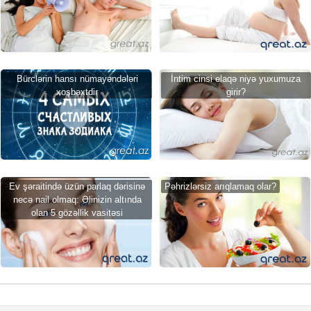
Bürclərin hansı nümayəndələri
İntim cinsi elaqə niyə yuxumuza
xoşbəxtdir
girir?
Ev şəraitində üzün parlaq dərisinə
Pəhrizlərsiz arıqlamaq olar?
necə nail olmaq: Əlinizin altında
olan 5 gözəllik vasitəsi