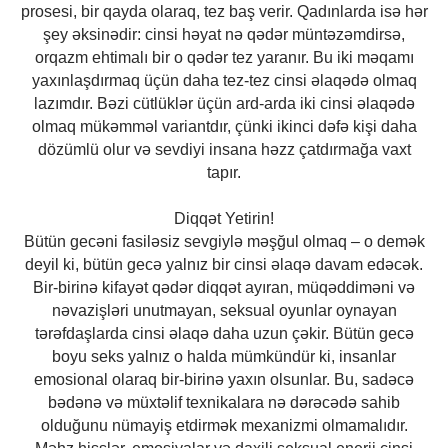
prosesi, bir qayda olaraq, tez baş verir. Qadınlarda isə hər
şey əksinədir: cinsi həyat nə qədər müntəzəmdirsə,
orqazm ehtimalı bir o qədər tez yaranır. Bu iki məqamı
yaxınlaşdırmaq üçün daha tez-tez cinsi əlaqədə olmaq
lazımdır. Bəzi cütlüklər üçün ard-arda iki cinsi əlaqədə
olmaq mükəmməl variantdır, çünki ikinci dəfə kişi daha
dözümlü olur və sevdiyi insana həzz çatdırmağa vaxt
tapır.
Diqqət Yetirin!
Bütün gecəni fasiləsiz sevgiylə məşğul olmaq – o demək
deyil ki, bütün gecə yalnız bir cinsi əlaqə davam edəcək.
Bir-birinə kifayət qədər diqqət ayıran, müqəddiməni və
nəvazişləri unutmayan, seksual oyunlar oynayan
tərəfdaşlarda cinsi əlaqə daha uzun çəkir. Bütün gecə
boyu seks yalnız o halda mümkündür ki, insanlar
emosional olaraq bir-birinə yaxın olsunlar. Bu, sadəcə
bədənə və müxtəlif texnikalara nə dərəcədə sahib
olduğunu nümayiş etdirmək mexanizmi olmamalıdır.