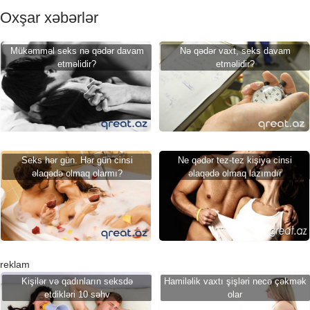
Oxşar xəbərlər
Mükəmməl seks nə qədər davam
Nə qədər vaxt, seks davam
etməlidir?
etməlidir?
Seks hər gün. Hər gün cinsi
Ne qədər tez-tez kişiyə cinsi
əlaqədə olmaq olarmı?
əlaqədə olmaq lazımdır
reklam
Kişilər və qadınların seksdə
Hamiləlik vaxtı şişləri necə çəkmək
etdikləri 10 səhv
olar