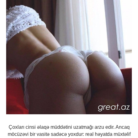
Çoxları cinsi əlaqə müddətini uzatmağı arzu edir. Ancaq
möcüzəvi bir vasitə sadəcə yoxdur: real həyatda müxtəlif