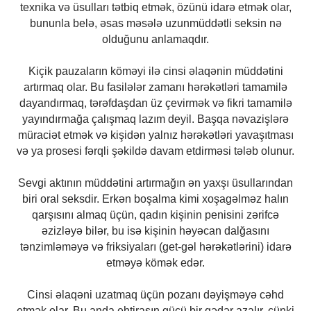
texnika və üsulları tətbiq etmək, özünü idarə etmək olar,
bununla belə, əsas məsələ uzunmüddətli seksin nə
olduğunu anlamaqdır.
Kiçik pauzaların köməyi ilə cinsi əlaqənin müddətini
artırmaq olar. Bu fasilələr zamanı hərəkətləri tamamilə
dayandırmaq, tərəfdaşdan üz çevirmək və fikri tamamilə
yayındırmağa çalışmaq lazım deyil. Başqa nəvazişlərə
müraciət etmək və kişidən yalnız hərəkətləri yavaşıtması
və ya prosesi fərqli şəkildə davam etdirməsi tələb olunur.
Sevgi aktının müddətini artırmağın ən yaxşı üsullarından
biri oral seksdir. Erkən boşalma kimi xoşagəlməz halın
qarşısını almaq üçün, qadın kişinin penisini zərifcə
əzizləyə bilər, bu isə kişinin həyəcan dalğasını
tənzimləməyə və friksiyaları (get-gəl hərəkətlərini) idarə
etməyə kömək edər.
Cinsi əlaqəni uzatmaq üçün pozanı dəyişməyə cəhd
etmək olar. Bu anda ehtirasın gücü bir qədər azalır, çünki