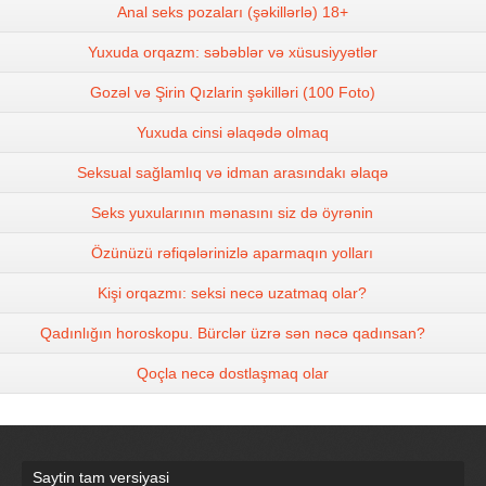
Anal seks pozaları (şəkillərlə) 18+
Yuxuda orqazm: səbəblər və xüsusiyyətlər
Gozəl və Şirin Qızlarin şəkilləri (100 Foto)
Yuxuda cinsi əlaqədə olmaq
Seksual sağlamlıq və idman arasındakı əlaqə
Seks yuxularının mənasını siz də öyrənin
Özünüzü rəfiqələrinizlə aparmaqın yolları
Kişi orqazmı: seksi necə uzatmaq olar?
Qadınlığın horoskopu. Bürclər üzrə sən nəcə qadınsan?
Qoçla necə dostlaşmaq olar
Saytin tam versiyasi