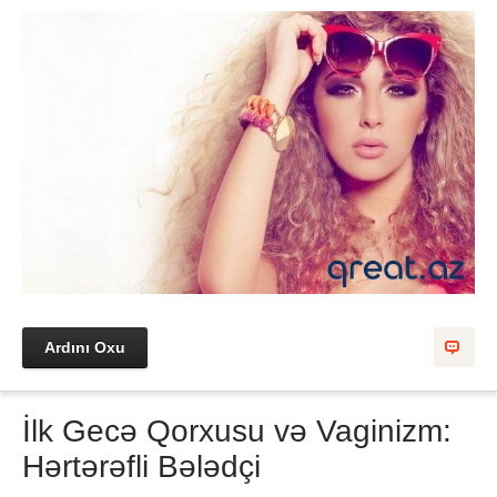
Ardını Oxu
İlk Gecə Qorxusu və Vaginizm:
Hərtərəfli Bələdçi