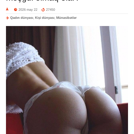
2026 may 22
27450
Qadın dünyası
,
Kişi dünyası
,
Münasibətlər