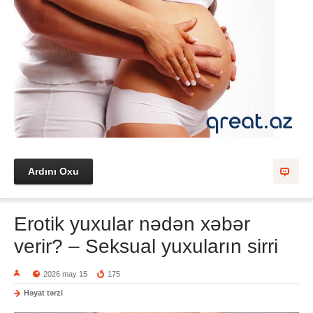
Ardını Oxu
Erotik yuxular nədən xəbər
verir? – Seksual yuxuların sirri
2026 may 15
175
Həyat tərzi