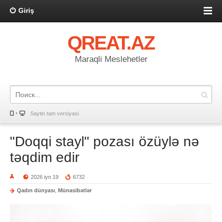
Giriş
QREAT.AZ
Maraqli Meslehetler
Saytin tam versiyasi
"Doqqi stayl" pozası özüylə nə
təqdim edir
2026 iyn 19
6732
Qadın dünyası
,
Münasibətlər