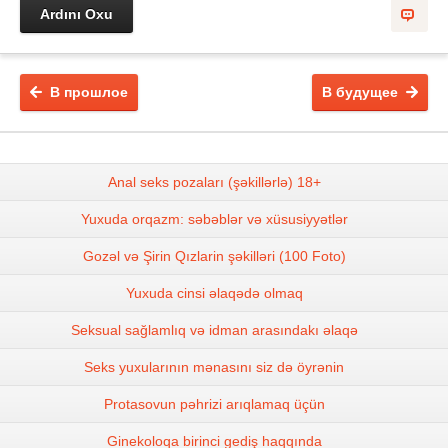
Ardını Oxu
В прошлое
В будущее
Anal seks pozaları (şəkillərlə) 18+
Yuxuda orqazm: səbəblər və xüsusiyyətlər
Gozəl və Şirin Qızlarin şəkilləri (100 Foto)
Yuxuda cinsi əlaqədə olmaq
Seksual sağlamlıq və idman arasındakı əlaqə
Seks yuxularının mənasını siz də öyrənin
Protasovun pəhrizi arıqlamaq üçün
Ginekoloqa birinci gediş haqqında