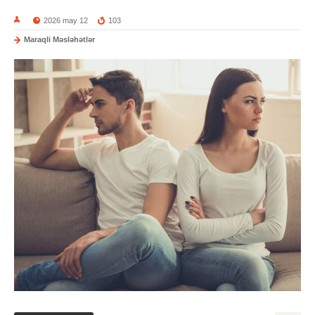
2026 may 12
103
Maraqli Məsləhətlər