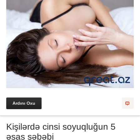
Ardını Oxu
Kişilərdə cinsi soyuqluğun 5
əsas səbəbi