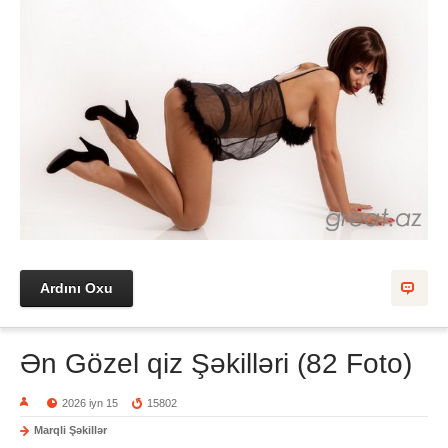
Ardını Oxu
Ən Gözel qiz Şəkilləri (82 Foto)
2026 iyn 15
15802
Marqli Şəkillər