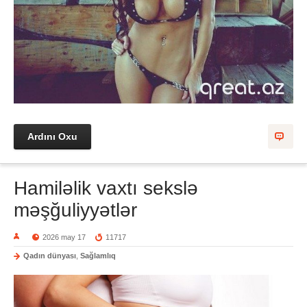
Ardını Oxu
Hamiləlik vaxtı sekslə
məşğuliyyətlər
2026 may 17
11717
Qadın dünyası
,
Sağlamlıq