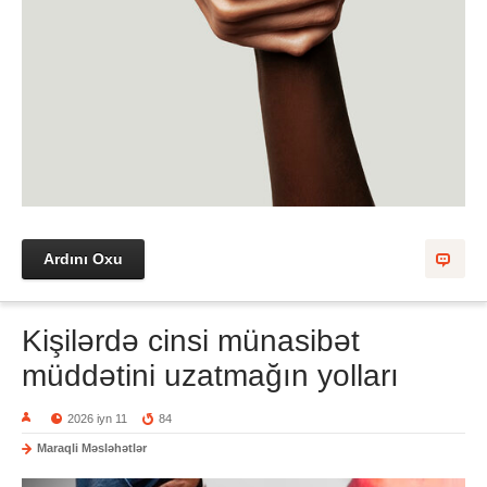
Ardını Oxu
Kişilərdə cinsi münasibət
müddətini uzatmağın yolları
2026 iyn 11
84
Maraqli Məsləhətlər