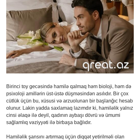
Birinci toy gecəsində hamilə qalmaq həm bioloji, həm də
psixoloji amillərin üst-üstə düşməsindən asılıdır. Bir çox
cütlük üçün bu, xüsusi və arzuolunan bir başlanğıc hesab
olunur. Lakin yadda saxlamaq lazımdır ki, hamiləlik yalnız
cinsi əlaqə ilə deyil, qadının aybaşı dövrü və ümumi
sağlamlıq vəziyyəti ilə birbaşa bağlıdır.
Hamiləlik şansını artırmaq üçün diqqət yetirilməli olan