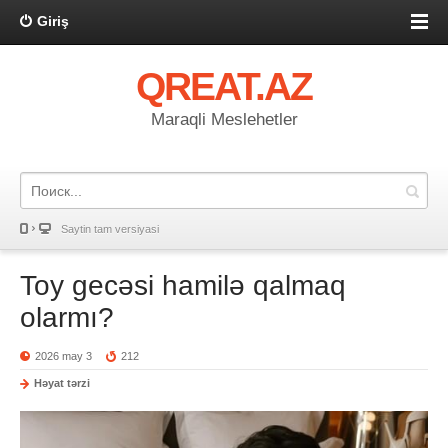
Giriş
QREAT.AZ
Maraqli Meslehetler
Saytin tam versiyasi
Toy gecəsi hamilə qalmaq
olarmı?
2026 may 3
212
Həyat tərzi