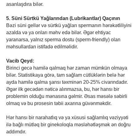
asanlaşdıra bilər.
5. Süni Sürtkü Yağlarından (Lubrikantlar) Qaçının
Bəzi süni gellər və sürtkü yağları spermanın hərəkətliliyini
azalda və ya onları məhv edə bilər. Əgər ehtiyac
yaranarsa, yalnız sperma dostu (sperm-friendly) olan
məhsullardan istifadə edilməlidir.
Vacib Qeyd:
Birinci gecə hamilə qalmaq hər zaman mümkün olmaya
bilər. Statistikaya görə, tam sağlam cütlüklərin belə hər
ayda hamilə qalma şansı təxminən 20-25% civarındadır.
Əgər ilk gecədən nəticə alınmazsa, bu, hər hansı bir
problemin olduğu mənasına gəlmir. Əsas məsələ səbirli
olmaq və bu prosesin təbii axarına güvənməkdir.
Hər hansı bir narahatlıq və ya xüsusi sağlamlıq vəziyyəti
ilə bağlı mütləq bir ginekoloqla məsləhətləşmək ən doğru
addımdır.