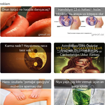
reklam
Onun öpüşü nə haqqda danışacaq?
Hamiləliyin 13-ci həftəsi - hislər,
toksikoz, nə anaya və körpəyə olur
Karma nədir? Həyatımıza necə
Astroloqlara Görə Qadınlar
təsir edir?
Arasında Ən Gözəl Bürclər:
Cazibədarlığın Ulduz Xəritəsi
Hansı üsullarla "portağal qabığıyla"
Niyə yaşıl çay kilo vermək üçün ən
mübarizə aparmaq olar
yaxşı içkidir