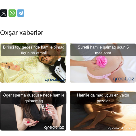
Oxşar xəbərlər
Birinci toy gecəsində hamilə olmaq
Sürətli hamilə qalmaq üçün 5
üçün nə etməli
məsləhət
Əgər sperma düşdüsə necə hamilə
Hamilə qalmaq üçün ən yaxşı
qalmamaq
pozalar