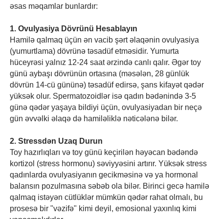
əsas məqamlar bunlardır:
1. Ovulyasiya Dövrünü Hesablayın
Hamilə qalmaq üçün ən vacib şərt əlaqənin ovulyasiya
(yumurtlama) dövrünə təsadüf etməsidir. Yumurta
hüceyrəsi yalnız 12-24 saat ərzində canlı qalır. Əgər toy
günü aybaşı dövrünün ortasına (məsələn, 28 günlük
dövrün 14-cü gününə) təsadüf edirsə, şans kifayət qədər
yüksək olur. Spermatozoidlər isə qadın bədənində 3-5
günə qədər yaşaya bildiyi üçün, ovulyasiyadan bir neçə
gün əvvəlki əlaqə də hamiləliklə nəticələnə bilər.
2. Stressdən Uzaq Durun
Toy hazırlıqları və toy günü keçirilən həyəcan bədəndə
kortizol (stress hormonu) səviyyəsini artırır. Yüksək stress
qadınlarda ovulyasiyanın gecikməsinə və ya hormonal
balansın pozulmasına səbəb ola bilər. Birinci gecə hamilə
qalmaq istəyən cütlüklər mümkün qədər rahat olmalı, bu
prosesə bir "vəzifə" kimi deyil, emosional yaxınlıq kimi