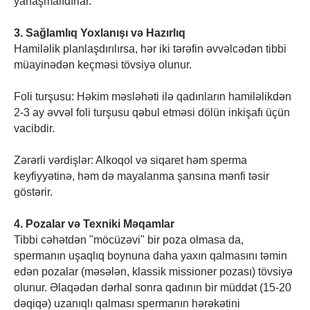
yanaşmalıdırlar.
3. Sağlamlıq Yoxlanışı və Hazırlıq
Hamiləlik planlaşdırılırsa, hər iki tərəfin əvvəlcədən tibbi
müayinədən keçməsi tövsiyə olunur.
Foli turşusu: Həkim məsləhəti ilə qadınların hamiləlikdən
2-3 ay əvvəl foli turşusu qəbul etməsi dölün inkişafı üçün
vacibdir.
Zərərli vərdişlər: Alkoqol və siqaret həm sperma
keyfiyyətinə, həm də mayalanma şansına mənfi təsir
göstərir.
4. Pozalar və Texniki Məqamlar
Tibbi cəhətdən "möcüzəvi" bir poza olmasa da,
spermanın uşaqlıq boynuna daha yaxın qalmasını təmin
edən pozalar (məsələn, klassik missioner pozası) tövsiyə
olunur. Əlaqədən dərhal sonra qadının bir müddət (15-20
dəqiqə) uzanıqlı qalması spermanın hərəkətini