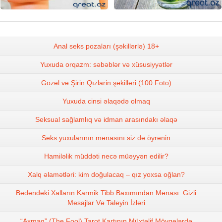
Anal seks pozaları (şəkillərlə) 18+
Yuxuda orqazm: səbəblər və xüsusiyyətlər
Gozəl və Şirin Qızlarin şəkilləri (100 Foto)
Yuxuda cinsi əlaqədə olmaq
Seksual sağlamlıq və idman arasındakı əlaqə
Seks yuxularının mənasını siz də öyrənin
Hamiləlik müddəti necə müəyyən edilir?
Xalq əlamətləri: kim doğulacaq – qız yoxsa oğlan?
Bədəndəki Xalların Karmik Tibb Baxımından Mənası: Gizli
Mesajlar Və Taleyin İzləri
“Axmaq” (The Fool) Tarot Kartının Müxtəlif Mövqelərdə