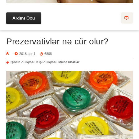
Ardını Oxu
Prezervativlər nə cür olur?
2018 apr 1
6808
Qadın dünyası
,
Kişi dünyası
,
Münasibətlər