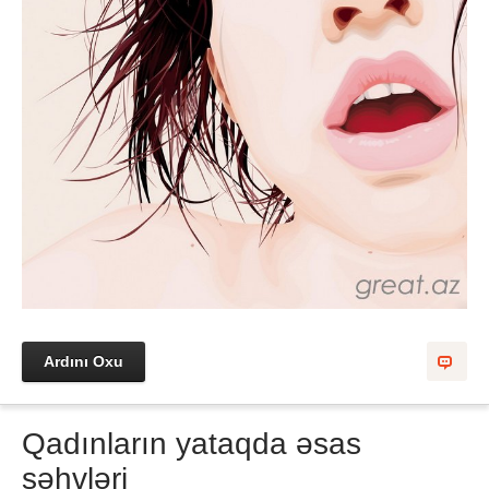
Ardını Oxu
Qadınların yataqda əsas
səhvləri