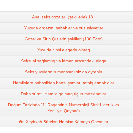
Anal seks pozaları (şəkillərlə) 18+
Yuxuda orqazm: səbəblər və xüsusiyyətlər
Gozəl və Şirin Qızlarin şəkilləri (100 Foto)
Yuxuda cinsi əlaqədə olmaq
Seksual sağlamlıq və idman arasındakı əlaqə
Seks yuxularının mənasını siz də öyrənin
Hamilələrə babasildən hansı şamları tətbiq etmək olar
Daha sürətli Hamilə qalmaq üçün məsləhətlər
Doğum Tarixində "1" Rəqəminin Numeroloji Sirri: Liderlik və
Yeniliyin Qaynağı
Ən Xeyirxah Bürclər: Həmişə Köməyə Qaçanlar