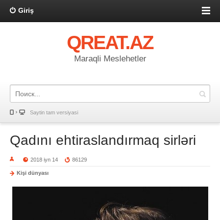
Giriş
QREAT.AZ
Maraqli Meslehetler
Saytin tam versiyasi
Qadını ehtiraslandırmaq sirləri
2018 iyn 14
86129
Kişi dünyası