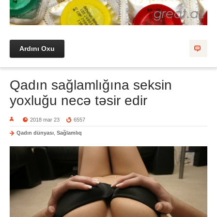
Ardını Oxu
Qadın sağlamlığına seksin
yoxluğu necə təsir edir
2018 mar 23
6557
Qadın dünyası
,
Sağlamlıq