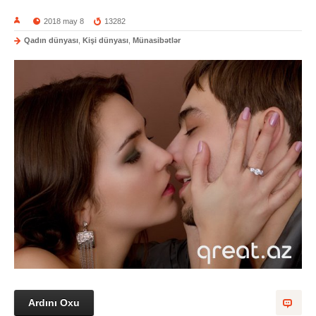
2018 may 8
13282
Qadın dünyası
,
Kişi dünyası
,
Münasibətlər
Ardını Oxu