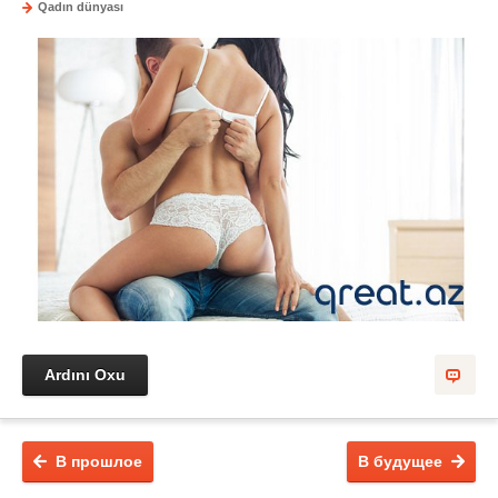
Qadın dünyası
Ardını Oxu
В прошлое
В будущее