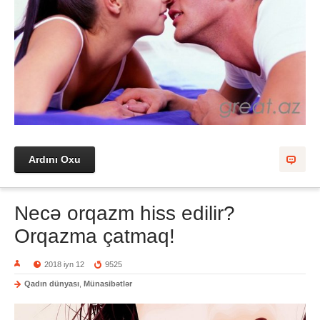
Ardını Oxu
Necə orqazm hiss edilir?
Orqazma çatmaq!
2018 iyn 12
9525
Qadın dünyası
,
Münasibətlər