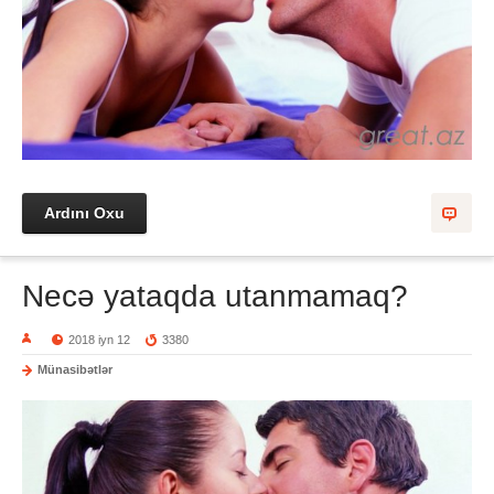
Ardını Oxu
Necə yataqda utanmamaq?
2018 iyn 12
3380
Münasibətlər