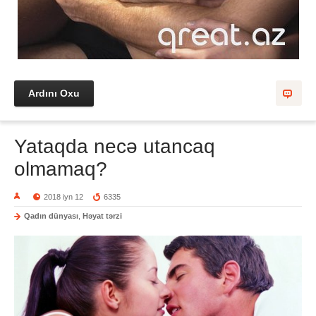
Ardını Oxu
Yataqda necə utancaq
olmamaq?
2018 iyn 12
6335
Qadın dünyası
,
Həyat tərzi