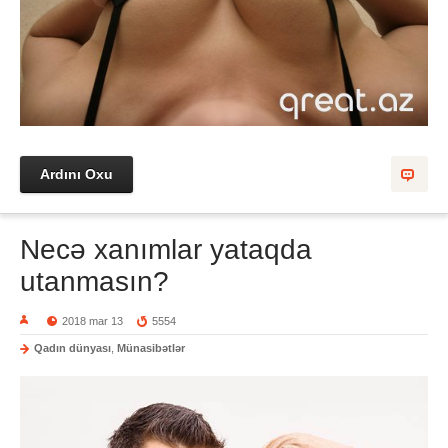
Ardını Oxu
Necə xanımlar yataqda
utanmasın?
2018 mar 13
5554
Qadın dünyası
,
Münasibətlər