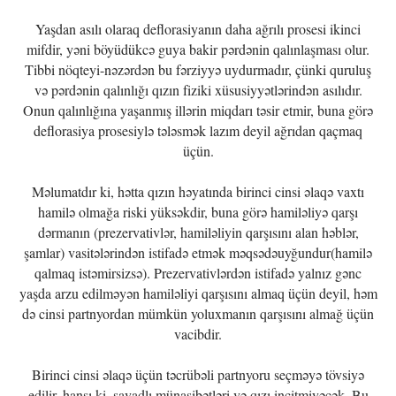
Yaşdan asılı olaraq deflorasiyanın daha ağrılı prosesi ikinci
mifdir, yəni böyüdükcə guya bakir pərdənin qalınlaşması olur.
Tibbi nöqteyi-nəzərdən bu fərziyyə uydurmadır, çünki quruluş
və pərdənin qalınlığı qızın fiziki xüsusiyyətlərindən asılıdır.
Onun qalınlığına yaşanmış illərin miqdarı təsir etmir, buna görə
deflorasiya prosesiylə tələsmək lazım deyil ağrıdan qaçmaq
üçün.
Məlumatdır ki, hətta qızın həyatında birinci cinsi əlaqə vaxtı
hamilə olmağa riski yüksəkdir, buna görə hamiləliyə qarşı
dərmanın (prezervativlər, hamiləliyin qarşısını alan həblər,
şamlar) vasitələrindən istifadə etmək məqsədəuyğundur(hamilə
qalmaq istəmirsizsə). Prezervativlərdən istifadə yalnız gənc
yaşda arzu edilməyən hamiləliyi qarşısını almaq üçün deyil, həm
də cinsi partnyordan mümkün yoluxmanın qarşısını almağ üçün
vacibdir.
Birinci cinsi əlaqə üçün təcrübəli partnyoru seçməyə tövsiyə
edilir, hansı ki, savadlı münasibətləri və qızı incitmiyəcək. Bu