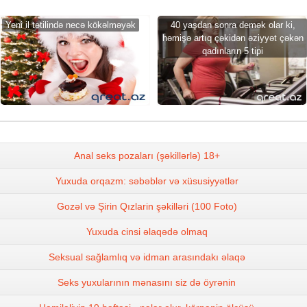
Yeni il tətilində necə kökəlməyək
40 yaşdan sonra demək olar ki,
həmişə artıq çəkidən əziyyət çəkən
qadınların 5 tipi
Anal seks pozaları (şəkillərlə) 18+
Yuxuda orqazm: səbəblər və xüsusiyyətlər
Gozəl və Şirin Qızlarin şəkilləri (100 Foto)
Yuxuda cinsi əlaqədə olmaq
Seksual sağlamlıq və idman arasındakı əlaqə
Seks yuxularının mənasını siz də öyrənin