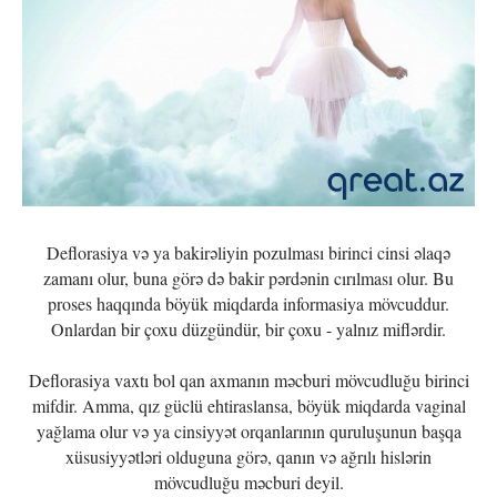
Deflorasiya və ya bakirəliyin pozulması birinci cinsi əlaqə
zamanı olur, buna görə də bakir pərdənin cırılması olur. Bu
proses haqqında böyük miqdarda informasiya mövcuddur.
Onlardan bir çoxu düzgündür, bir çoxu - yalnız miflərdir.
Deflorasiya vaxtı bol qan axmanın məcburi mövcudluğu birinci
mifdir. Amma, qız güclü ehtiraslansa, böyük miqdarda vaginal
yağlama olur və ya cinsiyyət orqanlarının quruluşunun başqa
xüsusiyyətləri olduguna görə, qanın və ağrılı hislərin
mövcudluğu məcburi deyil.