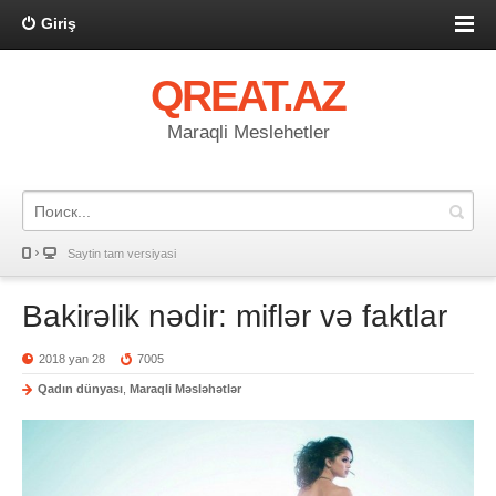
Giriş
QREAT.AZ
Maraqli Meslehetler
Saytin tam versiyasi
Bakirəlik nədir: miflər və faktlar
2018 yan 28
7005
Qadın dünyası
,
Maraqli Məsləhətlər