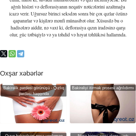
ağrılı hisləri və deflorasiyanın neqativ nəticələrini azaltmağa
icazə verir. Uğursuz birinci seksdən sonra bir çox qızlar özünə
qapanırlar və kişilərə mənfi münasibət olur. Xüsusilə bu o
hadisələrə aiddir, nə vaxt ki, deflorasiya qızın iradəsinə qarşı
olur, güc tətbiqiylə və ya təhdid və həyat təhlükəsi hallarında.
Oxşar xəbərlər
Bakirəlik pərdəsi görünüşü - Qızlıq
Bakirəliyi itirmək prosesi ağrılıdırmı
pərdəsi haqqında
Qızın bakirəliyini necə yoxlamaq
Necə birinci cinsi əlaqə vaxtı