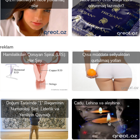
olar
qorunmaq lazımdır?
reklam
Hamiləlikdən Qoruyan Spiral (UİS):
Qısa müddətə sellyulitdən
Hər Şey
qurtulmaq yolları
Doğum Tarixində "1" Rəqəminin
Cadu. Lehinə və əleyhinə.
Numeroloji Sirri: Liderlik və
Yeniliyin Qaynağı