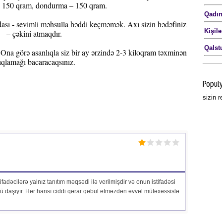
 – 150 qram, dondurma – 150 qram.
Qadın
ası - sevimli məhsulla həddi keçməmək. Axı sizin hədəfiniz
Kişil
– çəkini atmaqdır.
Qalst
Ona görə asanlıqla siz bir ay ərzində 2-3 kiloqram təxminən
ıqlamağı bacaracaqsınız.
Popul
sizin 
fadəcilərə yalnız tanıtım məqsədi ilə verilmişdir və onun istifadəsi
özü daşıyır. Hər hansı ciddi qərar qəbul etməzdən əvvəl mütəxəssislə