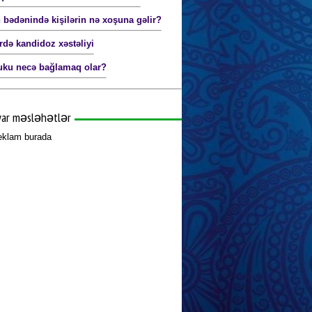
 bədənində kişilərin nə xoşuna gəlir?
ərdə kandidoz xəstəliyi
uku necə bağlamaq olar?
yar məsləhətlər
reklam burada