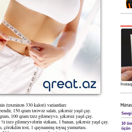
İnstaq
Münas
n (təxminən 330 kalori) variantları:
endir, 150 qram tərəvəz salatı, şəkərsiz yaşıl çay.
Sevgi
qram, 100 qram təzə giləmeyvə, şəkərsiz yaşıl çay.
 ½ təzə giləmeyvələrin stəkanı, 1 banan, şəkərsiz yaşıl çay.
10 üs
tı, çörəkdən tost, 1 qaynanmış toyuq yumurtası.
üçün