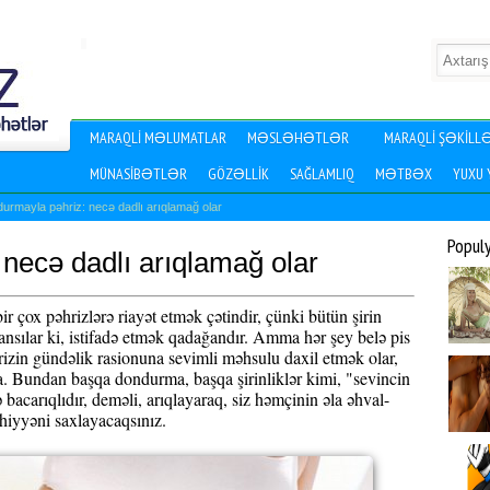
MARAQLI MƏLUMATLAR
MƏSLƏHƏTLƏR
MARAQLI ŞƏKILL
MÜNASIBƏTLƏR
GÖZƏLLIK
SAĞLAMLIQ
MƏTBƏX
YUXU
urmayla pəhriz: necə dadlı arıqlamağ olar
Popul
necə dadlı arıqlamağ olar
ir çox pəhrizlərə riayət etmək çətindir, çünki bütün şirin
ansılar ki, istifadə etmək qadağandır. Amma hər şey belə pis
rizin gündəlik rasionuna sevimli məhsulu daxil etmək olar,
. Bundan başqa dondurma, başqa şirinliklər kimi, "sevincin
acarıqlıdır, deməli, arıqlayaraq, siz həmçinin əla əhval-
hiyyəni saxlayacaqsınız.