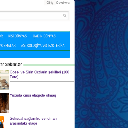
Giriş
Qeydiyyat
ƏR
KIŞI DÜNYASI
QADIN DÜNYASI
 YOZMALAR
ASTROLOQIYA VƏ EZOTERIKA
yar xəbərlər
Gozəl və Şirin Qızlarin şəkilləri (100
Foto)
Yuxuda cinsi əlaqədə olmaq
Seksual sağlamlıq və idman
arasındakı əlaqə