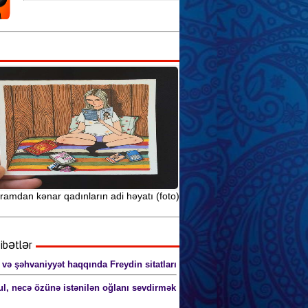
Seks yuxularının mənasını siz də
öyrənin
Anal seks pozaları (şəkillərlə) 18+
Yuxuda orqazm: səbəblər və
xüsusiyyətlər
ramdan kənar qadınların adi həyatı (foto)
ibətlər
 və şəhvaniyyət haqqında Freydin sitatları
ul, necə özünə istənilən oğlanı sevdirmək