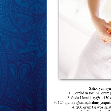
Səhər yeməyini
1. Çörəkdən tost, 20 qram p
2. Suda Herakl sıyığı - 150 
3. 125 qram yağsızlaşdırılmış yoqurt,
4. 200 qram tərəvəz sala