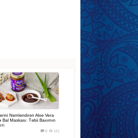
ərini Nəmləndirən Aloe Vera
ə Bal Maskası: Təbii Baxımın
rri
0
111