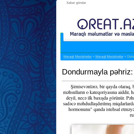
Xəbər göndər
Maraqlı Məsləhətlər
»
Maraqli Məsləhətlər
» Dond
Dondurmayla pəhriz: 
Şirnisevənlərə, bir qayda olaraq, b
məhsulların o kateqoriyasına aiddir, h
deyil, necə ilk baxışda görünür. Pəh
sadəcə məhdudlaşdırılmış miqdarlarda
hormonunu" qanda istehsal etməyə b
ru