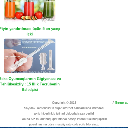
Piyin yandırılması üçün 5 ən yaxşı
içki
Seks Oyuncaqlarının Gigiyenası və
Təhlükəsizliyi: 15 İllik Təcrübənin
Bələdçisi
/
flame.a
Copyright © 2013
Saytdakı materialların diqər internet səhifələrində istifadəsi
aktiv hiperlinklə istinad olduqda icazə verilir!
Yoxsa Siz müəllif hüqüqlarının və başqa intellektual hüquqların
pozulmasına görə məsuliyyətə cəlb edilə bilərsiniz.