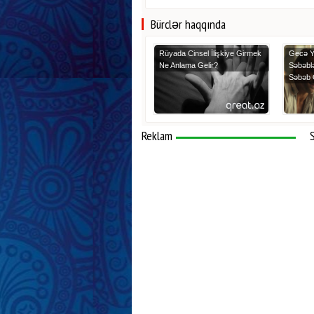
Bürclər haqqında
Rüyada Cinsel İlişkiye Girmek
Gecə Y
Ne Anlama Gelir?
Səbəblə
Səbəb 
Reklam