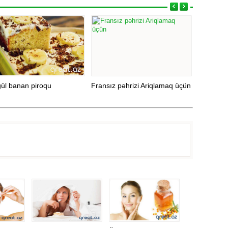
ül banan piroqu
Fransız pəhrizi Ariqlamaq üçün
Bir Həftə