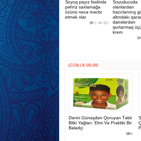
Soyuq payız fəslində
Soyuducuda
pəhriz saxlamağa
olanlardan
özünü necə məcbr
hazırlanmış g
etmək olar
altındakı qara
dairələrdən
0
957
qurtarmaq üçü
krem
GÖZƏLLIK SIRLƏRI
Dərini Günəşdən Qoruyan Təbii
S
Bitki Yağları: Elmi Və Praktiki Bir
Q
Bələdçi
P
0