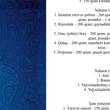
5. 150 qram kəsmik,
Naharın (t
1. İstənilən tərəvəz şorbası - 200 
qram, pomidor – 1 əd
2. Rassolnik – 200 qram; qaynadılm
3. Oruc (pəhriz) borş – 200 qram, q
qram, pomidor 
4. Qulaq – 200 qram; mundirdə karto
xiyar – 
5. Doğrama – 200 qram; quşun qaynad
Naharın (t
1. Süd 
2. Banan
3. Yağsızlaşdırılmış
4. Yağsızlaşdırıl
Şam yeməyinin
1. Tərəvəz raqusu - 150 qram,