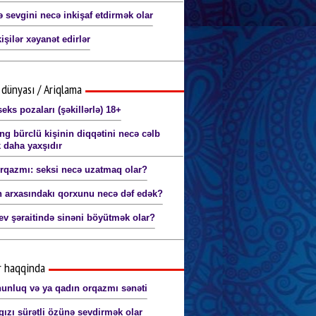
 sevgini necə inkişaf etdirmək olar
işilər xəyanət edirlər
dünyası / Ariqlama
eks pozaları (şəkillərlə) 18+
ng bürclü kişinin diqqətini necə cəlb
 daha yaxşıdır
orqazmı: seksi necə uzatmaq olar?
 arxasındakı qorxunu necə dəf edək?
ev şəraitində sinəni böyütmək olar?
r haqqinda
nluq və ya qadın orqazmı sənəti
qızı sürətli özünə sevdirmək olar