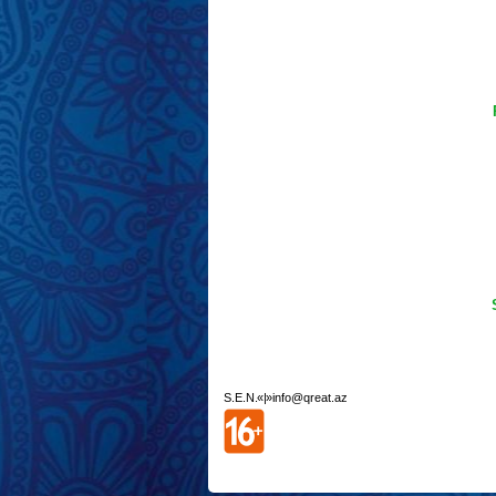
S.E.N. «| »info@qreat.az