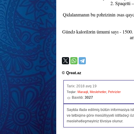
2. Spaqetti
Qidalanmanın bu pəhrizinin əsas qayd
Gündə kalorilərin ümumi sayı - 1500. 
ar
© Qreat.az
Tarix: 2018 avq 19
Teqlər:
Maraqli
,
Meslehetler
,
Pehrizler
Baxılıb:
3027
Saytda ifadə edilmiş bütün informasiya isti
və tətbiqinə görə məsülliyyəti istifadəçi 
məsləhətləşməyiniz tövsiyə olunur.