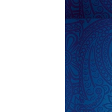
lik tərəvəz pəhrizi