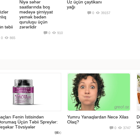
Niyə səhər
Üz üçün çaytikanı
saatlarında boş
yağı
özlər
mədəyə şirniyyat
0
39157
nlıq
yemək bədən
quruluşu üçün
n təbii
zərərlidir
0
910
0
865
açları Fenin İstisindən
Yumru Yanaqlardan Necə Xilas
D
orumaq Üçün Təbii Spreylər:
Olaq?
v
eşəkar Tövsiyələr
Si
0
3747
0