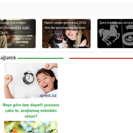
uxuda Qorxmağın
Hansı rəngin geyimində 2018
Şərq horoskopu üzrə u
ri: Narahatlığa Nələr
Yeni illə qarşılaşmaq lazımdır
Olur?
Sağlamlık
Nəyə görə tam dəyərli yuxusuz
çətin ki, arıqlamaq mümkün
olsun?