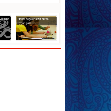
yğunluq
Hansı peşələr sizin bürcə
uyğun gəlir