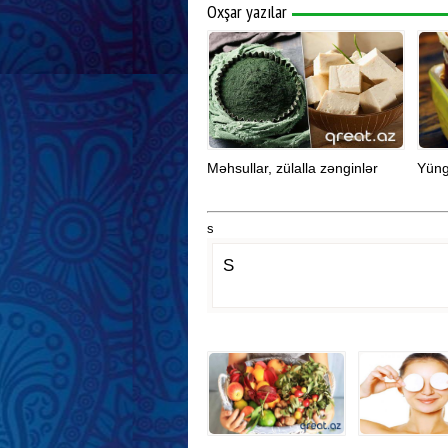
Oxşar yazılar
Məhsullar, zülalla zənginlər
Yüng
s
S