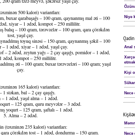
 200 qram təzə meyvə, şəkərsiz yaşıl çay.
Özünə
əxminən 500 kalori) variantları:
Niyə k
qram, buxar qarabaşağı – 100 qram, qaynanmış mal əti – 100
əd, xiyar – 1 ədəd, kompot – 250 millilitr.
ış balıq – 100 qram, tərəvəzlər – 100 qram, qara çörəkdən
tost, yaşıl çay.
Qadin 
aynadılmış toyuq sinəsi – 150 qram, qaynanmış şəkil – 100
– 1 ədəd, xiyar – 1 ədəd, yaşıl çay.
Anal s
f – 2 ədəd, zeytun yağı – 2 çay qaşığı, pomidor – 1 ədəd,
1 ədəd, kompot – 250 millilitr.
Xərçə
etmək
ılmış əti – 100 qram; buxar tərəvəzləri – 100 qram; yaşıl
çay.
Kişi 
Sükan
əxminən 165 kalori) variantları:
– 1 stəkan, bal – 2 çay qaşığı.
Necə 
 – 1 ədəd, yaşıl alma – 1 ədəd.
 yoqurt – 125 qram, quru meyvələr – 3 ədəd.
mış yoqurt – 125 qram, şaftalı – 1 ədəd.
Kişilə
5. Alma – 2 ədəd.
Məmnu
 (təxminən 235 kalori) variantları:
 qara çörəkdən tost – 1 ədəd, dondurma – 150 qram.
Necə 