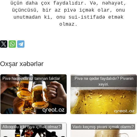
üçün daha çox faydalıdır. Və, nəhayət,
üçüncüsü, bir az pivə içmək olar, onu
unutmadan ki, onu sui-istifadə etmək
olmaz.
Oxşar xəbərlər
Pivə haqqında az tanınan faktlar
Pivə nə qədər faydalıdır? Pivənin
xeyiri.
Alkoqollu içki niyə içmək olmaz?
Vaxtı keçmiş pivəni içmək olarmı?