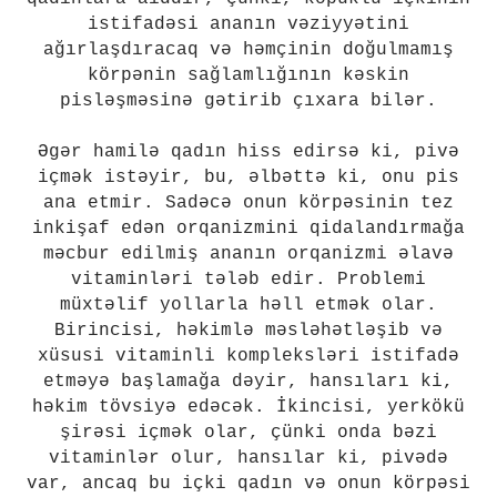
istifadəsi ananın vəziyyətini
ağırlaşdıracaq və həmçinin doğulmamış
körpənin sağlamlığının kəskin
pisləşməsinə gətirib çıxara bilər.
Əgər hamilə qadın hiss edirsə ki, pivə
içmək istəyir, bu, əlbəttə ki, onu pis
ana etmir. Sadəcə onun körpəsinin tez
inkişaf edən orqanizmini qidalandırmağa
məcbur edilmiş ananın orqanizmi əlavə
vitaminləri tələb edir. Problemi
müxtəlif yollarla həll etmək olar.
Birincisi, həkimlə məsləhətləşib və
xüsusi vitaminli kompleksləri istifadə
etməyə başlamağa dəyir, hansıları ki,
həkim tövsiyə edəcək. İkincisi, yerkökü
şirəsi içmək olar, çünki onda bəzi
vitaminlər olur, hansılar ki, pivədə
var, ancaq bu içki qadın və onun körpəsi