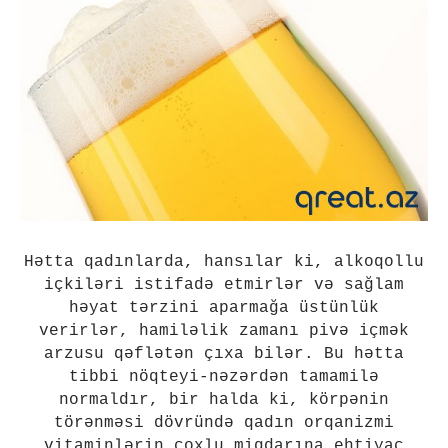
Hətta qadınlarda, hansılar ki, alkoqollu
içkiləri istifadə etmirlər və sağlam
həyat tərzini aparmağa üstünlük
verirlər, hamiləlik zamanı pivə içmək
arzusu qəflətən çıxa bilər. Bu hətta
tibbi nöqteyi-nəzərdən tamamilə
normaldır, bir halda ki, körpənin
törənməsi dövründə qadın orqanizmi
vitaminlərin çoxlu miqdarına ehtiyac