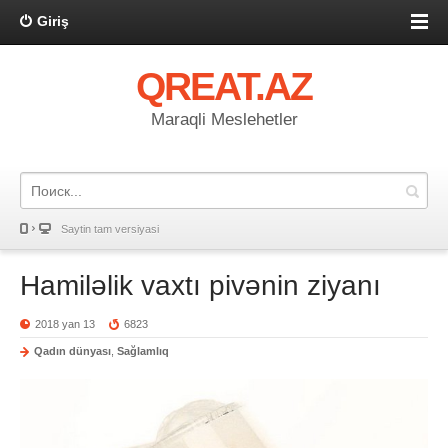
Giriş
QREAT.AZ
Maraqli Meslehetler
Saytin tam versiyasi
Hamiləlik vaxtı pivənin ziyanı
2018 yan 13
6823
Qadın dünyası
,
Sağlamlıq