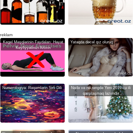
reklam
Kegel Məşqlərinin Faydaları: Həyat
Yataqda dəcəl qız oluruq
Keyfiyyətinizi Artırın
Numerologiya: Rəqəmlərin Sirli Dili
Nədə və nə rəngdə Yeni 2019-cu ili
qarşılaşmaq lazımdır