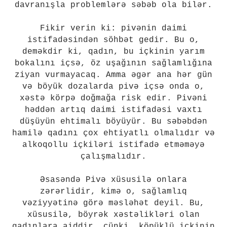
davranışla problemlərə səbəb ola bilər.
Fikir verin ki: pivənin daimi
istifadəsindən söhbət gedir. Bu o,
deməkdir ki, qadın, bu içkinin yarım
bokalını içsə, öz uşağının sağlamlığına
ziyan vurmayacaq. Amma əgər ana hər gün
və böyük dozalarda pivə içsə onda o,
xəstə körpə doğmağa risk edir. Pivəni
həddən artıq daimi istifadəsi vaxtı
düşüyün ehtimalı böyüyür. Bu səbəbdən
hamilə qadını çox ehtiyatlı olmalıdır və
alkoqollu içkiləri istifadə etməməyə
çalışmalıdır.
Əsasəndə Pivə xüsusilə onlara
zərərlidir, kimə o, sağlamlıq
vəziyyətinə görə məsləhət deyil. Bu,
xüsusilə, böyrək xəstəlikləri olan
qadınlara aiddir, çünki, köpüklü içkinin