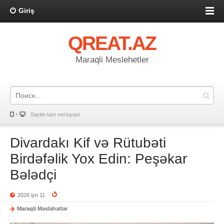
Giriş
QREAT.AZ
Maraqli Meslehetler
Saytin tam versiyasi
Divardakı Kif və Rütubəti
Birdəfəlik Yox Edin: Peşəkar
Bələdçi
2026 iyn 11
Maraqli Məsləhətlər