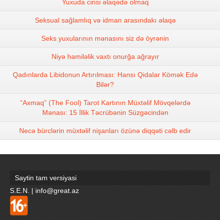
Yuxuda cinsi əlaqədə olmaq
Seksual sağlamlıq və idman arasındakı əlaqə
Seks yuxularının mənasını siz də öyrənin
Niyə hamiləlik vaxtı onurğa ağrayır
Qadınlarda Libidonun Artırılması: Hansı Qidalar Kömək Edə
Bilər?
“Axmaq” (The Fool) Tarot Kartının Müxtəlif Mövqelərdə
Mənası: 15 İllik Təcrübənin Süzgəcindən
Necə bürclərin müxtəlif nişanları özünə diqqəti cəlb edir
Saytin tam versiyasi
S.E.N. | info@great.az