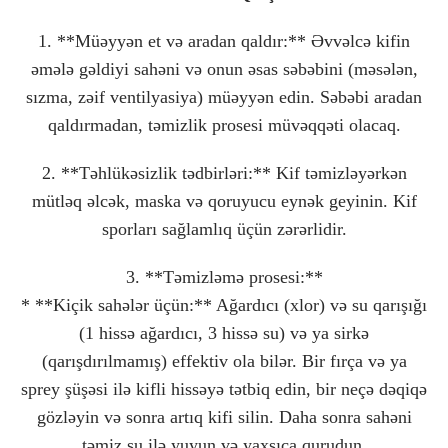
1. **Müəyyən et və aradan qaldır:** Əvvəlcə kifin
əmələ gəldiyi sahəni və onun əsas səbəbini (məsələn,
sızma, zəif ventilyasiya) müəyyən edin. Səbəbi aradan
qaldırmadan, təmizlik prosesi müvəqqəti olacaq.
2. **Təhlükəsizlik tədbirləri:** Kif təmizləyərkən
mütləq əlcək, maska və qoruyucu eynək geyinin. Kif
sporları sağlamlıq üçün zərərlidir.
3. **Təmizləmə prosesi:**
* **Kiçik sahələr üçün:** Ağardıcı (xlor) və su qarışığı
(1 hissə ağardıcı, 3 hissə su) və ya sirkə
(qarışdırılmamış) effektiv ola bilər. Bir fırça və ya
sprey şüşəsi ilə kifli hissəyə tətbiq edin, bir neçə dəqiqə
gözləyin və sonra artıq kifi silin. Daha sonra sahəni
təmiz su ilə yuyun və yaxşıca qurudun.