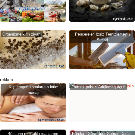
Orqanizmə kifin ziyanı
Pəncərələri İzsiz Təmizləməyin
Sirrləri
reklam
Kişi erogen zonalarının intim
Fransız pəhrizi Ariqlamaq üçün
masajı
Bürclərin müxtəlif nişanlarının
Bürclərə Görə Uğur Gətirən Daşlar: