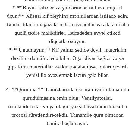
* **Böyük sahələr və ya dərindən nüfuz etmiş kif
üçün:** Xüsusi kif əleyhinə məhlullardan istifadə edin.
Bunlar tikinti mağazalarında mövcuddur və adətən daha
güclü təsirə malikdirlər. İstifadədən əvvəl etiketi
diqqətlə oxuyun.
* **Unutmayın:** Kif yalnız səthdə deyil, materialın
daxilinə də nüfuz edə bilər. Əgər divar kağızı və ya
gips kimi materiallar kəskin zədələnibsə, onları çıxarıb
yenisi ilə əvəz etmək lazım gələ bilər.
4. **Qurutma:** Təmizləmədən sonra divarın tamamilə
qurudulmasına əmin olun. Ventilyatorlar,
nəmləndiricilər və ya otağın yaxşı havalandırılması bu
prosesi sürətləndirəcəkdir. Tamamilə quru olmadan
təmirə başlamayın.