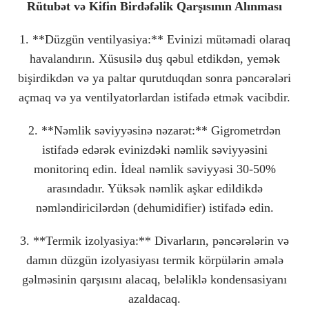
Rütubət və Kifin Birdəfəlik Qarşısının Alınması
1. **Düzgün ventilyasiya:** Evinizi mütəmadi olaraq
havalandırın. Xüsusilə duş qəbul etdikdən, yemək
bişirdikdən və ya paltar qurutduqdan sonra pəncərələri
açmaq və ya ventilyatorlardan istifadə etmək vacibdir.
2. **Nəmlik səviyyəsinə nəzarət:** Gigrometrdən
istifadə edərək evinizdəki nəmlik səviyyəsini
monitorinq edin. İdeal nəmlik səviyyəsi 30-50%
arasındadır. Yüksək nəmlik aşkar edildikdə
nəmləndiricilərdən (dehumidifier) istifadə edin.
3. **Termik izolyasiya:** Divarların, pəncərələrin və
damın düzgün izolyasiyası termik körpülərin əmələ
gəlməsinin qarşısını alacaq, beləliklə kondensasiyanı
azaldacaq.