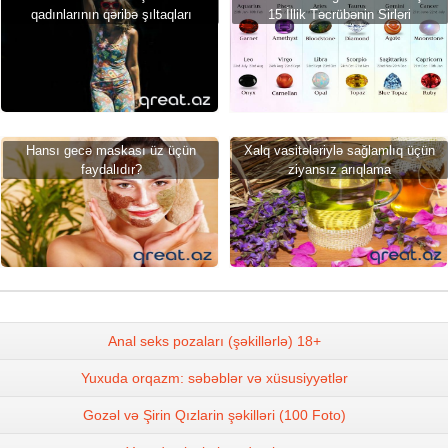
qadınlarının qəribə şıltaqları
15 İllik Təcrübənin Sirləri
Hansı gecə maskası üz üçün
Xalq vasitələriylə sağlamlıq üçün
faydalıdır?
ziyansız arıqlama
Anal seks pozaları (şəkillərlə) 18+
Yuxuda orqazm: səbəblər və xüsusiyyətlər
Gozəl və Şirin Qızlarin şəkilləri (100 Foto)