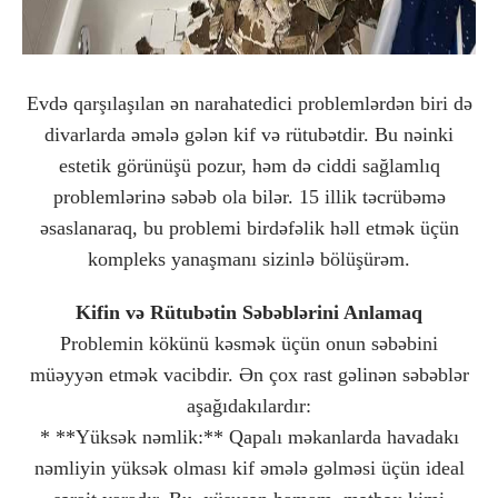
Evdə qarşılaşılan ən narahatedici problemlərdən biri də
divarlarda əmələ gələn kif və rütubətdir. Bu nəinki
estetik görünüşü pozur, həm də ciddi sağlamlıq
problemlərinə səbəb ola bilər. 15 illik təcrübəmə
əsaslanaraq, bu problemi birdəfəlik həll etmək üçün
kompleks yanaşmanı sizinlə bölüşürəm.
Kifin və Rütubətin Səbəblərini Anlamaq
Problemin kökünü kəsmək üçün onun səbəbini
müəyyən etmək vacibdir. Ən çox rast gəlinən səbəblər
aşağıdakılardır:
* **Yüksək nəmlik:** Qapalı məkanlarda havadakı
nəmliyin yüksək olması kif əmələ gəlməsi üçün ideal