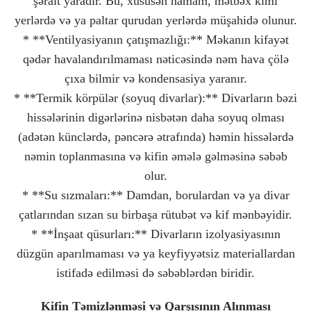
şərait yaradır. Bu, xüsusən hamam, mətbəx kimi
yerlərdə və ya paltar qurudan yerlərdə müşahidə olunur.
* **Ventilyasiyanın çatışmazlığı:** Məkanın kifayət
qədər havalandırılmaması nəticəsində nəm hava çölə
çıxa bilmir və kondensasiya yaranır.
* **Termik körpülər (soyuq divarlar):** Divarların bəzi
hissələrinin digərlərinə nisbətən daha soyuq olması
(adətən künclərdə, pəncərə ətrafında) həmin hissələrdə
nəmin toplanmasına və kifin əmələ gəlməsinə səbəb
olur.
* **Su sızmaları:** Damdan, borulardan və ya divar
çatlarından sızan su birbaşa rütubət və kif mənbəyidir.
* **İnşaat qüsurları:** Divarların izolyasiyasının
düzgün aparılmaması və ya keyfiyyətsiz materiallardan
istifadə edilməsi də səbəblərdən biridir.
Kifin Təmizlənməsi və Qarşısının Alınması