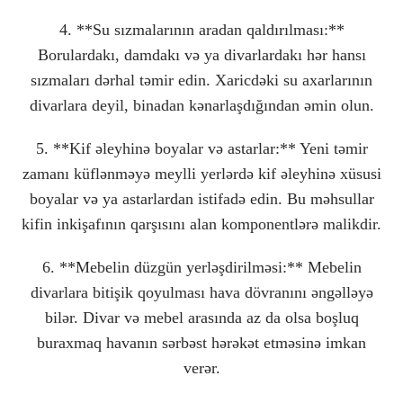
4. **Su sızmalarının aradan qaldırılması:**
Borulardakı, damdakı və ya divarlardakı hər hansı
sızmaları dərhal təmir edin. Xaricdəki su axarlarının
divarlara deyil, binadan kənarlaşdığından əmin olun.
5. **Kif əleyhinə boyalar və astarlar:** Yeni təmir
zamanı küflənməyə meylli yerlərdə kif əleyhinə xüsusi
boyalar və ya astarlardan istifadə edin. Bu məhsullar
kifin inkişafının qarşısını alan komponentlərə malikdir.
6. **Mebelin düzgün yerləşdirilməsi:** Mebelin
divarlara bitişik qoyulması hava dövranını əngəlləyə
bilər. Divar və mebel arasında az da olsa boşluq
buraxmaq havanın sərbəst hərəkət etməsinə imkan
verər.