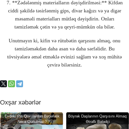
7. **Zədələnmiş materialların dəyişdirilməsi:** Kifdən
ciddi şəkildə təsirlənmiş gips, divar kağızı və ya digər
məsaməli materialları mütləq dəyişdirin. Onları
təmizləmək çətin və ya qeyri-mümkün ola bilər.
Unutmayın ki, kifin və rütubətin qarşısını almaq, onu
təmizləməkdən daha asan və daha sərfəlidir. Bu
tövsiyələrə əməl etməklə evinizi sağlam və xoş mühitə
çevirə bilərsiniz.
Oxşar xəbərlər
Evdəki Pis Qoxulardan Birdəfəlik
Böyrək Daşlarının Qarşısını Almaq:
Necə Qurtulmalı?
Ətraflı Bələdçi