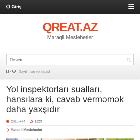
Giriş
QREAT.AZ
Maraqli Meslehetler
Saytin tam versiyasi
Yol inspektorları sualları,
hansılara ki, cavab verməmək
daha yaxşıdır
2018 iyl 4
1123
Maraqli Məsləhətlər