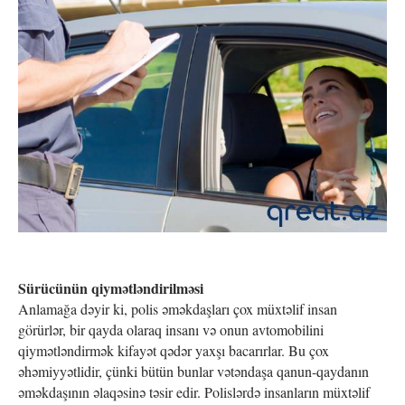
Sürücünün qiymətləndirilməsi
Anlamağa dəyir ki, polis əməkdaşları çox müxtəlif insan
görürlər, bir qayda olaraq insanı və onun avtomobilini
qiymətləndirmək kifayət qədər yaxşı bacarırlar. Bu çox
əhəmiyyətlidir, çünki bütün bunlar vətəndaşa qanun-qaydanın
əməkdaşının əlaqəsinə təsir edir. Polislərdə insanların müxtəlif