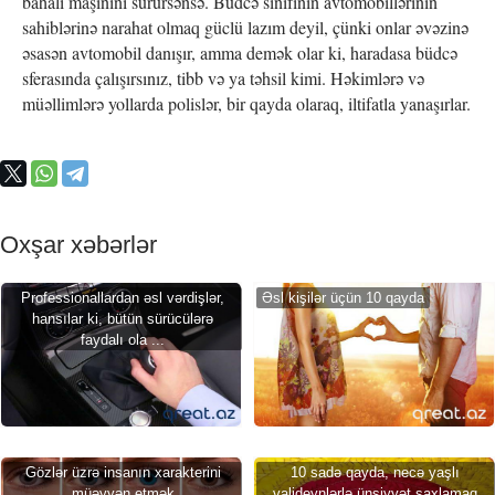
bahalı maşınını sürürsənsə. Büdcə sinifinin avtomobillərinin
sahiblərinə narahat olmaq güclü lazım deyil, çünki onlar əvəzinə
əsasən avtomobil danışır, amma demək olar ki, haradasa büdcə
sferasında çalışırsınız, tibb və ya təhsil kimi. Həkimlərə və
müəllimlərə yollarda polislər, bir qayda olaraq, iltifatla yanaşırlar.
Oxşar xəbərlər
Professionallardan əsl vərdişlər,
Əsl kişilər üçün 10 qayda
hansılar ki, bütün sürücülərə
faydalı ola ...
Gözlər üzrə insanın xarakterini
10 sadə qayda, necə yaşlı
müəyyən etmək
valideynlərlə ünsiyyət saxlamaq