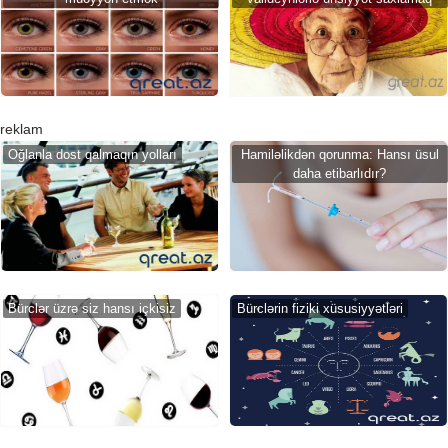
reklam
Oğlanla dost qalmaqın yolları
Hamiləlikdən qorunma: Hansı üsul
daha etibarlıdır?
Bürclər üzrə siz hansı içkisiz
Bürclərin fiziki xüsusiyyətləri