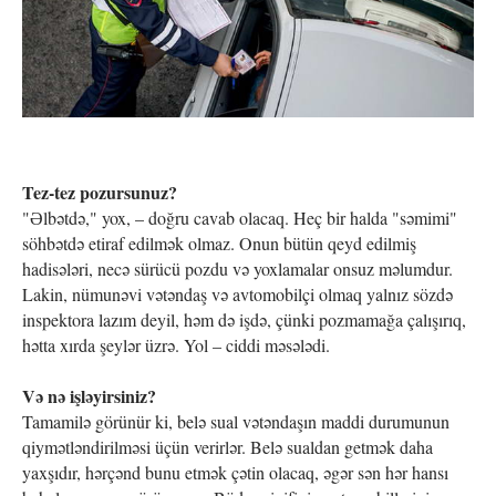
Tez-tez pozursunuz?
"Əlbətdə," yox, – doğru cavab olacaq. Heç bir halda "səmimi"
söhbətdə etiraf edilmək olmaz. Onun bütün qeyd edilmiş
hadisələri, necə sürücü pozdu və yoxlamalar onsuz məlumdur.
Lakin, nümunəvi vətəndaş və avtomobilçi olmaq yalnız sözdə
inspektora lazım deyil, həm də işdə, çünki pozmamağa çalışırıq,
hətta xırda şeylər üzrə. Yol – ciddi məsələdi.
Və nə işləyirsiniz?
Tamamilə görünür ki, belə sual vətəndaşın maddi durumunun
qiymətləndirilməsi üçün verirlər. Belə sualdan getmək daha
yaxşıdır, hərçənd bunu etmək çətin olacaq, əgər sən hər hansı