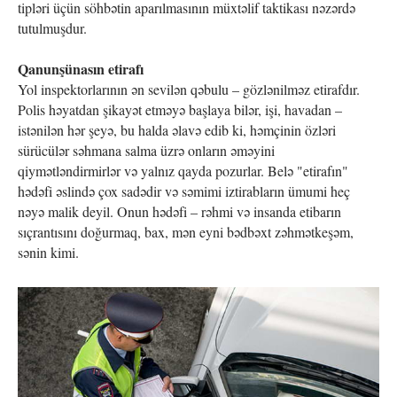
tipləri üçün söhbətin aparılmasının müxtəlif taktikası nəzərdə
tutulmuşdur.
Qanunşünasın etirafı
Yol inspektorlarının ən sevilən qəbulu – gözlənilməz etirafdır.
Polis həyatdan şikayət etməyə başlaya bilər, işi, havadan –
istənilən hər şeyə, bu halda əlavə edib ki, həmçinin özləri
sürücülər səhmana salma üzrə onların əməyini
qiymətləndirmirlər və yalnız qayda pozurlar. Belə "etirafın"
hədəfi əslində çox sadədir və səmimi iztirabların ümumi heç
nəyə malik deyil. Onun hədəfi – rəhmi və insanda etibarın
sıçrantısını doğurmaq, bax, mən eyni bədbəxt zəhmətkeşəm,
sənin kimi.