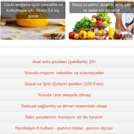
Güclü arıqlama üçün zəncəfillə və
Məşq və pəhriz atsanız, artıq çəki
kurkumayla içki. Minus 0,6 kq.
nə qədər tez dönəcək
gündə
Anal seks pozaları (şəkillərlə) 18+
Yuxuda orqazm: səbəblər və xüsusiyyətlər
Gozəl və Şirin Qızlarin şəkilləri (100 Foto)
Yuxuda cinsi əlaqədə olmaq
Seksual sağlamlıq və idman arasındakı əlaqə
Seks yuxularının mənasını siz də öyrənin
Hamiləliyin 8 həftəsi - qadının hisləri, qarının ölçüsü