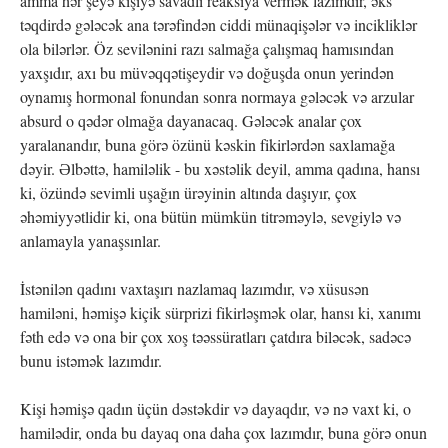
amma hər şeyə kişiyə savadlı reaksiya vermək lazımdır, əks
təqdirdə gələcək ana tərəfindən ciddi münaqişələr və incikliklər
ola bilərlər. Öz sevilənini razı salmağa çalışmaq hamısından
yaxşıdır, axı bu müvəqqətişeydir və doğuşda onun yerindən
oynamış hormonal fonundan sonra normaya gələcək və arzular
absurd o qədər olmağa dayanacaq. Gələcək analar çox
yaralanandır, buna görə özünü kəskin fikirlərdən saxlamağa
dəyir. Əlbəttə, hamiləlik - bu xəstəlik deyil, amma qadına, hansı
ki, özündə sevimli uşağın ürəyinin altında daşıyır, çox
əhəmiyyətlidir ki, ona bütün mümkün titrəməylə, sevgiylə və
anlamayla yanaşsınlar.
İstənilən qadını vaxtaşırı nazlamaq lazımdır, və xüsusən
hamiləni, həmişə kiçik sürprizi fikirləşmək olar, hansı ki, xanımı
fəth edə və ona bir çox xoş təəssüratları çatdıra biləcək, sadəcə
bunu istəmək lazımdır.
Kişi həmişə qadın üçün dəstəkdir və dayaqdır, və nə vaxt ki, o
hamilədir, onda bu dayaq ona daha çox lazımdır, buna görə onun