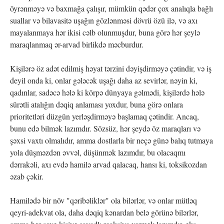
öyrənməyə və baxmağa çalışır, mümkün qədər çox analıqla bağlı
suallar və bilavasitə uşağın gözlənməsi dövrü özü ilə, və axı
mayalanmaya hər ikisi cəlb olunmuşdur, buna görə hər şeylə
maraqlanmaq ər-arvad birlikdə məcburdur.
Kişilərə öz adət edilmiş həyat tərzini dəyişdirməyə çətindir, və iş
deyil onda ki, onlar gələcək uşağı daha az sevirlər, nəyin ki,
qadınlar, sadəcə hələ ki körpə dünyaya gəlmədi, kişilərdə hələ
sürətli atalığın dəqiq anlaması yoxdur, buna görə onlara
prioritetləri düzgün yerləşdirməyə başlamaq çətindir. Ancaq,
bunu edə bilmək lazımdır. Sözsüz, hər şeydə öz maraqları və
şəxsi vaxtı olmalıdır, amma dostlarla bir neçə günə balıq tutmaya
yola düşməzdən əvvəl, düşünmək lazımdır, bu olacaqmı
dərrakəli, axı evdə hamilə arvad qalacaq, hansı ki, toksikozdan
əzab çəkir.
Hamilədə bir növ "qəribəliklər" ola bilərlər, və onlar mütləq
qeyri-adekvat ola, daha dəqiq kənardan belə görünə bilərlər,