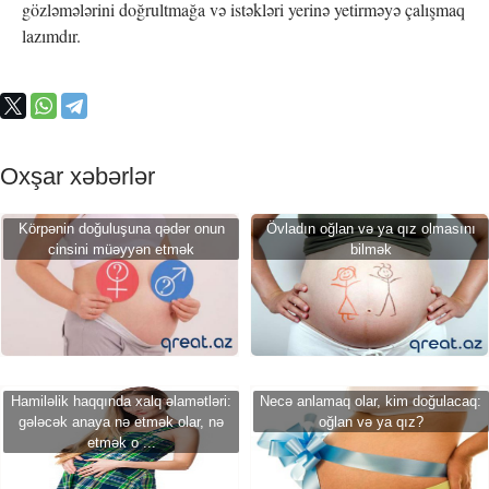
gözləmələrini doğrultmağa və istəkləri yerinə yetirməyə çalışmaq
lazımdır.
Oxşar xəbərlər
Körpənin doğuluşuna qədər onun
Övladın oğlan və ya qız olmasını
cinsini müəyyən etmək
bilmək
Hamiləlik haqqında xalq əlamətləri:
Necə anlamaq olar, kim doğulacaq:
gələcək anaya nə etmək olar, nə
oğlan və ya qız?
etmək o ...