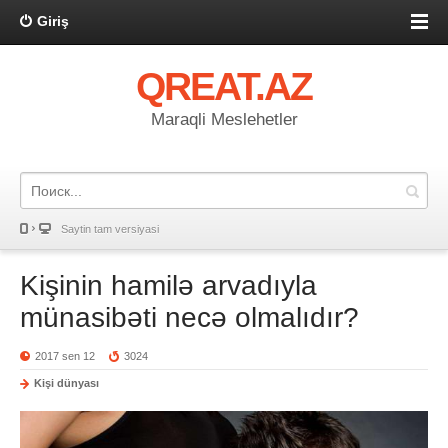
Giriş
QREAT.AZ
Maraqli Meslehetler
Saytin tam versiyasi
Kişinin hamilə arvadıyla
münasibəti necə olmalıdır?
2017 sen 12
3024
Kişi dünyası