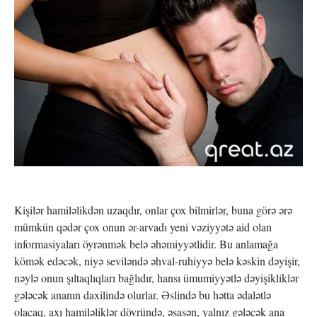
Kişilər hamiləlikdən uzaqdır, onlar çox bilmirlər, buna görə ərə
mümkün qədər çox onun ər-arvadı yeni vəziyyətə aid olan
informasiyaları öyrənmək belə əhəmiyyətlidir. Bu anlamağa
kömək edəcək, niyə seviləndə əhval-ruhiyyə belə kəskin dəyişir,
nəylə onun şıltaqlıqları bağlıdır, hansı ümumiyyətlə dəyişikliklər
gələcək ananın daxilində olurlar. Əslində bu hətta ədalətlə
olacaq, axı hamiləliklər dövründə, əsasən, yalnız gələcək ana