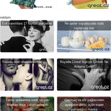
reklam
Evli xanımlara 17 faydalı məsləhət
Nə qədər soyuducuda südü
saxlamaq olar
Yuxuda cinsi elaqede olmaq
Rüyada Cinsel İlişkiye Girmek Ne
Anlama Gelir?
Təmiz qidalanma nədir və çəki
Qaymaq və efir yağlarından
itirərkən onun çatışmazlıqları
ayaqların dərisi üçün super
nədədir
yumşaldıcı maska