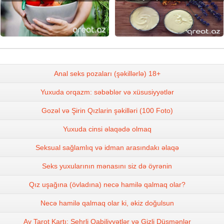
Anal seks pozaları (şəkillərlə) 18+
Yuxuda orqazm: səbəblər və xüsusiyyətlər
Gozəl və Şirin Qızlarin şəkilləri (100 Foto)
Yuxuda cinsi əlaqədə olmaq
Seksual sağlamlıq və idman arasındakı əlaqə
Seks yuxularının mənasını siz də öyrənin
Qız uşağına (övladına) necə hamilə qalmaq olar?
Necə hamilə qalmaq olar ki, əkiz doğulsun
Ay Tarot Kartı: Sehrli Qabiliyyətlər və Gizli Düşmənlər