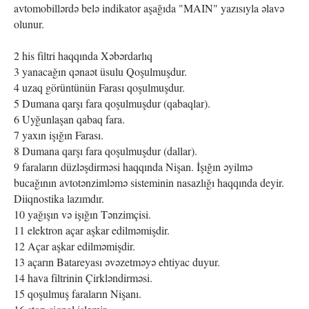
avtomobillərdə belə indikator aşağıda "MAIN" yazısıyla əlavə
olunur.
2 his filtri haqqında Xəbərdarlıq
3 yanacağın qənaət üsulu Qoşulmuşdur.
4 uzaq görüntünün Farası qoşulmuşdur.
5 Dumana qarşı fara qoşulmuşdur (qabaqlar).
6 Uyğunlaşan qabaq fara.
7 yaxın işığın Farası.
8 Dumana qarşı fara qoşulmuşdur (dallar).
9 faraların düzləşdirməsi haqqında Nişan. İşığın əyilmə
bucağının avtotənzimləmə sisteminin nasazlığı haqqında deyir.
Diiqnostika lazımdır.
10 yağışın və işığın Tənzimçisi.
11 elektron açar aşkar edilməmişdir.
12 Açar aşkar edilməmişdir.
13 açarın Batareyası əvəzetməyə ehtiyac duyur.
14 hava filtrinin Çirkləndirməsi.
15 qoşulmuş faraların Nişanı.