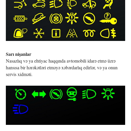
Sarı nişanlar
Nasazlıq və ya ehtiyac haqqında avtomobili idarə etmə üzrə
hansısa bir hərəkətləri etməyə xəbərdarlıq edirlər, və ya onun
servis xidməti.