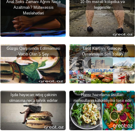
Anal Seks Zamanı Ağrını Necə
10 Ən məzəli kolqotka və
Azaltmalı? Mütəxəssis
legginsler
Məsləhətləri
Güzgü Qarşısında Edilməməsi
Tarot Kartları: Gələcəyi
Vacib Olan 5 Şey
Öyrənməyin Sirli Yolları
İşdə həyəcan artıq çəkinin
Hansı hazırlama üsulları
olmasına necə təhrik edirlər
məhsulların kalorililiyinə təsir edir