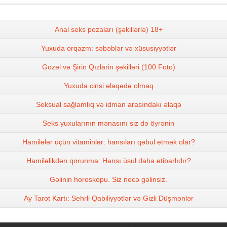
Anal seks pozaları (şəkillərlə) 18+
Yuxuda orqazm: səbəblər və xüsusiyyətlər
Gozəl və Şirin Qızlarin şəkilləri (100 Foto)
Yuxuda cinsi əlaqədə olmaq
Seksual sağlamlıq və idman arasındakı əlaqə
Seks yuxularının mənasını siz də öyrənin
Hamilələr üçün vitaminlər: hansıları qəbul etmək olar?
Hamiləlikdən qorunma: Hansı üsul daha etibarlıdır?
Gəlinin horoskopu. Siz necə gəlinsiz.
Ay Tarot Kartı: Sehrli Qabiliyyətlər və Gizli Düşmənlər