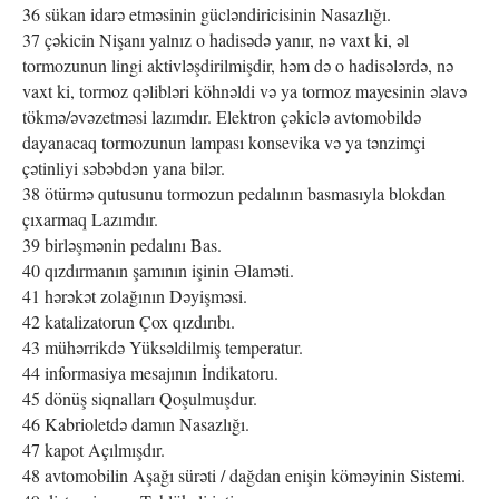
36 sükan idarə etməsinin gücləndiricisinin Nasazlığı.
37 çəkicin Nişanı yalnız o hadisədə yanır, nə vaxt ki, əl
tormozunun lingi aktivləşdirilmişdir, həm də o hadisələrdə, nə
vaxt ki, tormoz qəlibləri köhnəldi və ya tormoz mayesinin əlavə
tökmə/əvəzetməsi lazımdır. Elektron çəkiclə avtomobildə
dayanacaq tormozunun lampası konsevika və ya tənzimçi
çətinliyi səbəbdən yana bilər.
38 ötürmə qutusunu tormozun pedalının basmasıyla blokdan
çıxarmaq Lazımdır.
39 birləşmənin pedalını Bas.
40 qızdırmanın şamının işinin Əlaməti.
41 hərəkət zolağının Dəyişməsi.
42 katalizatorun Çox qızdırıbı.
43 mühərrikdə Yüksəldilmiş temperatur.
44 informasiya mesajının İndikatoru.
45 dönüş siqnalları Qoşulmuşdur.
46 Kabrioletdə damın Nasazlığı.
47 kapot Açılmışdır.
48 avtomobilin Aşağı sürəti / dağdan enişin köməyinin Sistemi.