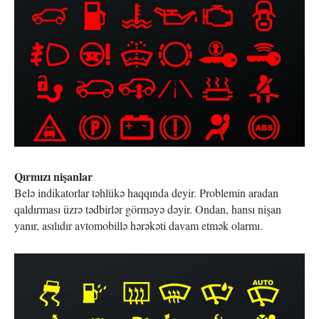
Qırmızı nişanlar
Belə indikatorlar təhlükə haqqında deyir. Problemin aradan
qaldırması üzrə tədbirlər görməyə dəyir. Ondan, hansı nişan
yanır, asılıdır avtomobillə hərəkəti davam etmək olarmı.