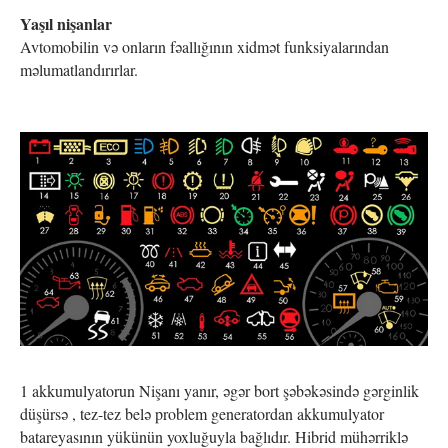
Yaşıl nişanlar
Avtomobilin və onların fəallığının xidmət funksiyalarından
məlumatlandırırlar.
1 akkumulyatorun Nişanı yanır, əgər bort şəbəkəsində gərginlik
düşürsə , tez-tez belə problem generatordan akkumulyator
batareyasının yükünün yoxluğuyla bağlıdır. Hibrid mühərriklə