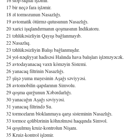
16 stop-siqnal işləmir.
17 bir neçə fara işləmir.
18 əl tormozunun Nasazlığı.
19 avtomatik ötürmə qutusunun Nasazlığı.
20 xarici işıqlandırmanın qoşmasının İndikatoru.
21 təhlükəsizliyin Qayışı bağlanmayıb.
22 Nasazlıq.
23 təhlükəsizliyin Balışı bağlanmışdır.
24 yol-nəqliyyat hadisəsi Halında hava balışları işləməyəcək.
25 avtodayanacaq vaxtı köməyin Sistemi.
26 yanacaq filtrinin Nasazlığı.
27 şüşə yuma mayesinin Aşağı səviyyəsi.
28 avtomobilin qapılarının Simvolu.
29 qoşma qurğunun Xəbərdarlığı.
30 yanacağın Aşağı səviyyəsi.
31 yanacaq filtrində Su.
32 tormozların bloklanmaya qarşı sisteminin Nasazlığı.
33 tormoz qəliblərinin köhnəlməsi haqqında Simvol.
34 qoşulmuş kruiz-kontrolun Nişanı.
35 Kruiz-kontrol işləmir.