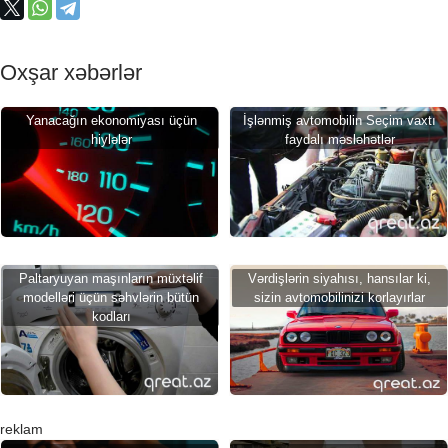
Oxşar xəbərlər
Yanacağın ekonomiyası üçün
İşlənmiş avtomobilin Seçim vaxtı
hiylələr
faydalı məsləhətlər
Paltaryuyan maşınların müxtəlif
Vərdişlərin siyahısı, hansılar ki,
modelləri üçün səhvlərin bütün
sizin avtomobilinizi korlayırlar
kodları
reklam