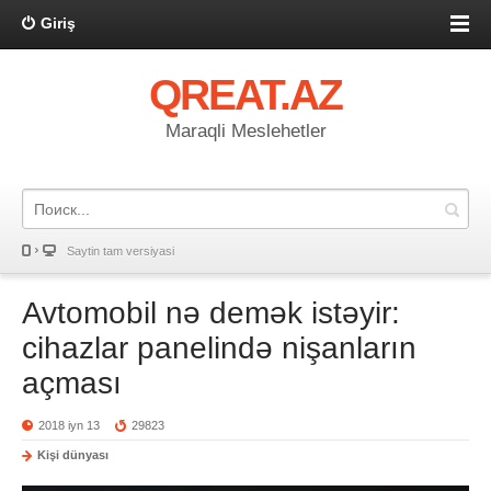
Giriş
QREAT.AZ
Maraqli Meslehetler
Saytin tam versiyasi
Avtomobil nə demək istəyir:
cihazlar panelində nişanların
açması
2018 iyn 13
29823
Kişi dünyası