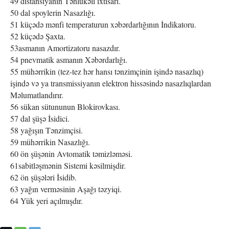
49 distansiyanın Təhlükəli ixtisarı.
50 dal spoylerin Nasazlığı.
51 küçədə mənfi temperaturun xəbərdarlığının İndikatoru.
52 küçədə Şaxta.
53asmanın Amortizatoru nasazdır.
54 pnevmatik asmanın Xəbərdarlığı.
55 mühərrikin (tez-tez hər hansı tənzimçinin işində nasazlıq)
işində və ya transmissiyanın elektron hissəsində nasazlıqlardan
Məlumatlandırır.
56 sükan sütununun Blokirovkası.
57 dal şüşə İsidici.
58 yağışın Tənzimçisi.
59 mühərrikin Nasazlığı.
60 ön şüşənin Avtomatik təmizləməsi.
61sabitləşmənin Sistemi kəsilmişdir.
62 ön şüşələri İsidib.
63 yağın verməsinin Aşağı təzyiqi.
64 Yük yeri açılmışdır.