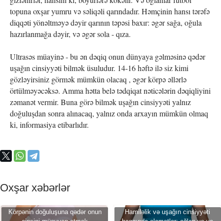
topuna oxşar yumru və səliqəli qarındadır. Həmçinin hansı tərəfə
diqqəti yönəltməyə dəyir qarının təpəsi baxır: əgər sağa, oğula
hazırlanmağa dəyir, və əgər sola - qıza.
Ultrasəs müayinə - bu ən dəqiq onun dünyaya gəlməsinə qədər
uşağın cinsiyyəti bilmək üsuludur. 14-16 həftə ilə siz kimi
gözləyirsiniz görmək mümkün olacaq , əgər körpə əllərlə
örtülməyəcəksə. Amma hətta belə tədqiqat nəticələrin dəqiqliyini
zəmanət vermir. Buna görə bilmək uşağın cinsiyyəti yalnız
doğuluşdan sonra alınacaq, yalnız onda arxayın mümkün olmaq
ki, informasiya etibarlıdır.
Oxşar xəbərlər
Körpənin doğuluşuna qədər onun
Hamiləlik və uşağın cinsiyyəti