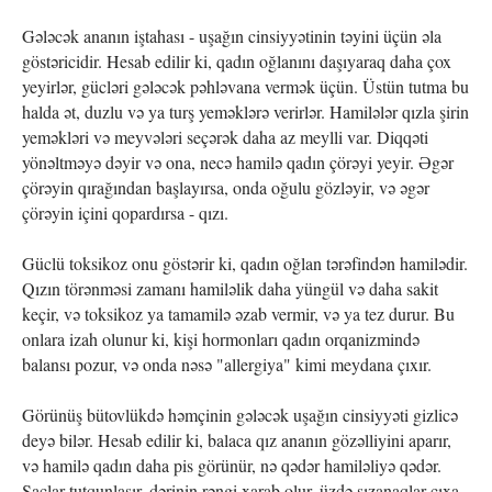
Gələcək ananın iştahası - uşağın cinsiyyətinin təyini üçün əla
göstəricidir. Hesab edilir ki, qadın oğlanını daşıyaraq daha çox
yeyirlər, gücləri gələcək pəhləvana vermək üçün. Üstün tutma bu
halda ət, duzlu və ya turş yeməklərə verirlər. Hamilələr qızla şirin
yeməkləri və meyvələri seçərək daha az meylli var. Diqqəti
yönəltməyə dəyir və ona, necə hamilə qadın çörəyi yeyir. Əgər
çörəyin qırağından başlayırsa, onda oğulu gözləyir, və əgər
çörəyin içini qopardırsa - qızı.
Güclü toksikoz onu göstərir ki, qadın oğlan tərəfindən hamilədir.
Qızın törənməsi zamanı hamiləlik daha yüngül və daha sakit
keçir, və toksikoz ya tamamilə əzab vermir, və ya tez durur. Bu
onlara izah olunur ki, kişi hormonları qadın orqanizmində
balansı pozur, və onda nəsə "allergiya" kimi meydana çıxır.
Görünüş bütovlükdə həmçinin gələcək uşağın cinsiyyəti gizlicə
deyə bilər. Hesab edilir ki, balaca qız ananın gözəlliyini aparır,
və hamilə qadın daha pis görünür, nə qədər hamiləliyə qədər.
Saçlar tutqunlaşır, dərinin rəngi xarab olur, üzdə sızanaqlar çıxa