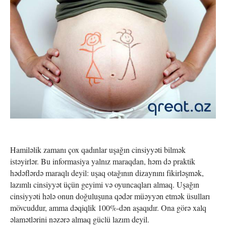
Hamiləlik zamanı çox qadınlar uşağın cinsiyyəti bilmək
istəyirlər. Bu informasiya yalnız maraqdan, həm də praktik
hədəflərdə maraqlı deyil: uşaq otağının dizaynını fikirləşmək,
lazımlı cinsiyyət üçün geyimi və oyuncaqları almaq. Uşağın
cinsiyyəti hələ onun doğuluşuna qədər müəyyən etmək üsulları
mövcuddur, amma dəqiqlik 100%-dən aşaqıdır. Ona görə xalq
əlamətlərini nəzərə almaq güclü lazım deyil.