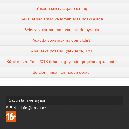
Yuxuda cinsi əlaqədə olmaq
Seksual sağlamlıq və idman arasındakı əlaqə
Seks yuxularının mənasını siz də öyrənin
Yuxuda sevişmək nə deməkdir?
Anal seks pozaları (şəkillərlə) 18+
Bürclər üzrə Yeni 2018 ili hansı geyimdə qarşılamaq lazımdır
Bürclərin nişanları nədən qorxur
Saytin tam versiyasi
S.E.N. | info@great.az