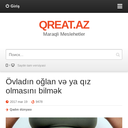
Giriş
QREAT.AZ
Maraqli Meslehetler
Saytin tam versiyasi
Övladın oğlan və ya qız
olmasını bilmək
2017 mar 19
9478
Qadın dünyası