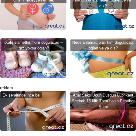
cinsini müəyyən etmək
haqqında əlamətlər: oğlan və ya
qız?
Xalq əlamətləri: kim doğulacaq –
Necə anlamaq olar, kim doğulacaq:
qız yoxsa oğlan?
oğlan və ya qız?
reklam
Ev şəraitində incə bel
Anal Seks Üçün Düzgün Lubrikant
Seçimi: 15 İllik Təcrübənin Peşəkar
Şərhi