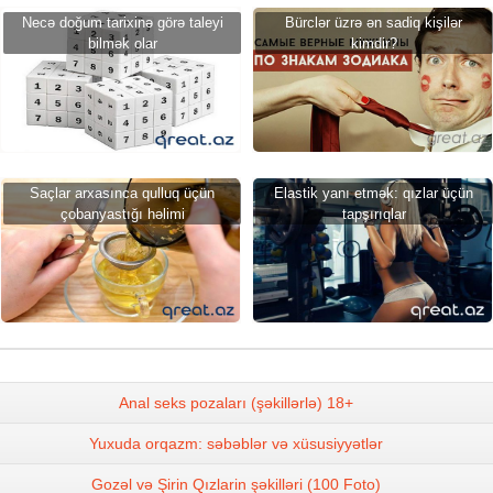
Necə doğum tarixinə görə taleyi
Bürclər üzrə ən sadiq kişilər
bilmək olar
kimdir?
Saçlar arxasınca qulluq üçün
Elastik yanı etmək: qızlar üçün
çobanyastığı həlimi
tapşırıqlar
Anal seks pozaları (şəkillərlə) 18+
Yuxuda orqazm: səbəblər və xüsusiyyətlər
Gozəl və Şirin Qızlarin şəkilləri (100 Foto)