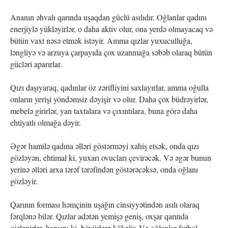
Ananın əhvalı qarında uşaqdan güclü asılıdır. Oğlanlar qadını
enerjiylə yükləyirlər, o daha aktiv olur, ona yerdə olmayacaq və
bütün vaxt nəsə etmək istəyir. Amma qızlar yuxuculluğa,
ləngliyə və arzuya çarpayıda çox uzanmağa səbəb olaraq bütün
gücləri aparırlar.
Qızı daşıyaraq, qadınlar öz zərifliyini saxlayırlar, amma oğulla
onların yerişi yöndəmsiz dəyişir və olur. Daha çox büdrəyirlər,
mebelə girirlər, yan taxtalara və çıxıntılara, buna görə daha
ehtiyatlı olmağa dəyir.
Əgər hamilə qadına əlləri göstərməyi xahiş etsək, onda qızı
gözləyən, ehtimal ki, yuxarı ovucları çevirəcək. Və əgər bunun
yerinə əlləri arxa tərəf tərəfindən göstərəcəksə, onda oğlanı
gözləyir.
Qarının forması həmçinin uşağın cinsiyyətindən asılı olaraq
fərqlənə bilər. Qızlar adətən yemişə geniş, oxşar qarında
gizlənirlər, hansını ki, böyürlərə kökəlir. Və oğlanlar futbol