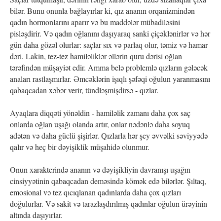
bilər. Bunu onunla bağlayırlar ki, qız ananın orqanizmindən
qadın hormonlarını aparır və bu maddələr mübadiləsini
pisləşdirir. Və qadın oğlanını daşıyaraq sanki çiçəklənirlər və hər
gün daha gözəl olurlar: saçlar sıx və parlaq olur, təmiz və hamar
dəri. Lakin, tez-tez hamiləliklər əllərin quru dərisi oğlan
tərəfindən müşayiət edir. Amma belə problemlə qızların gələcək
anaları rastlaşmırlar. Əmcəklərin işıqlı şəfəqi oğulun yaranmasını
qabaqcadan xəbər verir, tündləşmişdirsə - qızlar.
Ayaqlara diqqəti yönəldin - hamiləlik zamanı daha çox saç
onlarda oğlan uşağı olanda artır, onlar nədənlə daha soyuq
adətən və daha güclü şişirlər. Qızlarla hər şey əvvəlki səviyyədə
qalır və heç bir dəyişiklik müşahidə olunmur.
Onun xarakterində ananın və dəyişikliyin davranışı uşağın
cinsiyyətinin qabaqcadan deməsində kömək edə bilərlər. Şıltaq,
emosional və tez qıcıqlanan qadınlarda daha çox qızları
doğulurlar. Və sakit və tarazlaşdırılmış qadınlar oğulun ürəyinin
altında daşıyırlar.