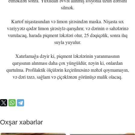
etməkdən sonra. Yuxudan əvvəl alınmış losyonla üzün dərisini
silmək.
Kartof nişastasından və limon şirəsindən maska. Nişasta sıx
vəziyyətə qədər limon şirəsiylə qarışdırır, və dərinin o sahələrinə
vurulacaq, harada piqment ləkələri olur, 25 dəqiqəlik, sonra ilıq
suyla yuyulur.
Xatırlamağa dəyir ki, piqment ləkələrinin yaranmasının
qarşısının alınması daha çox yüngüldür, nəyin ki, onlardan
qurtulma. Profilaktik ölçülərin keçirilməsinə məhəl qoymamayın,
və dəri təzə, sağlam və çiçəklənən görünüşə malik olacaq.
Oxşar xəbərlər