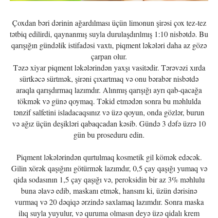
Çoxdan bəri dərinin ağardılması üçün limonun şirəsi çox tez-tez
tətbiq edilirdi, qaynanmış suyla durulaşdırılmış 1:10 nisbətdə. Bu
qarışığın gündəlik istifadəsi vaxtı, piqment ləkələri daha az gözə
çarpan olur.
Təzə xiyar piqment ləkələrindən yaxşı vasitədir. Tərəvəzi xırda
sürtkəcə sürtmək, şirəni çıxartmaq və onu bərabər nisbətdə
araqla qarışdırmaq lazımdır. Alınmış qarışığı ayrı qab-qacağa
tökmək və günə qoymaq. Təkid etmədən sonra bu məhlulda
tənzif salfetini isladacaqsınız və üzə qoyun, onda gözlər, burun
və ağız üçün deşikləri qabaqcadan kəsib. Gündə 3 dəfə üzrə 10
gün bu proseduru edin.
Piqment ləkələrindən qurtulmaq kosmetik gil kömək edəcək.
Gilin xörək qaşığını götürmək lazımdır, 0,5 çay qaşığı yumaq və
qida sodasının 1,5 çay qaşığı və, peroksidin bir az 3% məhlulu
buna əlavə edib, maskanı etmək, hansını ki, üzün dərisinə
vurmaq və 20 dəqiqə ərzində saxlamaq lazımdır. Sonra maska
ilıq suyla yuyulur, və quruma olmasın deyə üzə qidalı krem