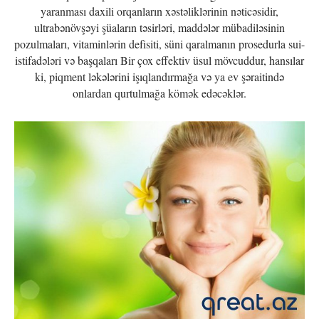
yaranması daxili orqanların xəstəliklərinin nəticəsidir,
ultrabənövşəyi şüaların təsirləri, maddələr mübadiləsinin
pozulmaları, vitaminlərin defisiti, süni qaralmanın prosedurla sui-
istifadələri və başqaları Bir çox effektiv üsul mövcuddur, hansılar
ki, piqment ləkələrini işıqlandırmağa və ya ev şəraitində
onlardan qurtulmağa kömək edəcəklər.