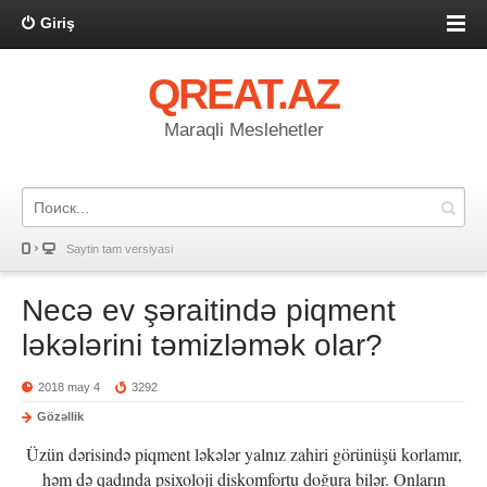
Giriş
QREAT.AZ
Maraqli Meslehetler
Saytin tam versiyasi
Necə ev şəraitində piqment
ləkələrini təmizləmək olar?
2018 may 4
3292
Gözəllik
Üzün dərisində piqment ləkələr yalnız zahiri görünüşü korlamır,
həm də qadında psixoloji diskomfortu doğura bilər. Onların