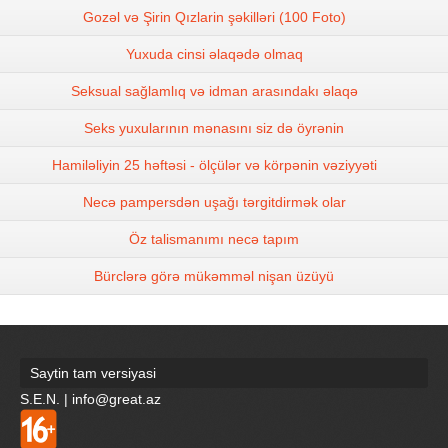
Gozəl və Şirin Qızlarin şəkilləri (100 Foto)
Yuxuda cinsi əlaqədə olmaq
Seksual sağlamlıq və idman arasındakı əlaqə
Seks yuxularının mənasını siz də öyrənin
Hamiləliyin 25 həftəsi - ölçülər və körpənin vəziyyəti
Necə pampersdən uşağı tərgitdirmək olar
Öz talismanımı necə tapım
Bürclərə görə mükəmməl nişan üzüyü
Saytin tam versiyasi
S.E.N. | info@great.az