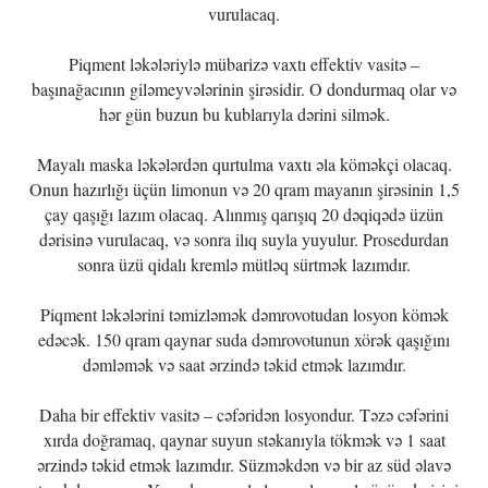
vurulacaq.
Piqment ləkələriylə mübarizə vaxtı effektiv vasitə –
başınağacının giləmeyvələrinin şirəsidir. O dondurmaq olar və
hər gün buzun bu kublarıyla dərini silmək.
Mayalı maska ləkələrdən qurtulma vaxtı əla köməkçi olacaq.
Onun hazırlığı üçün limonun və 20 qram mayanın şirəsinin 1,5
çay qaşığı lazım olacaq. Alınmış qarışıq 20 dəqiqədə üzün
dərisinə vurulacaq, və sonra ilıq suyla yuyulur. Prosedurdan
sonra üzü qidalı kremlə mütləq sürtmək lazımdır.
Piqment ləkələrini təmizləmək dəmrovotudan losyon kömək
edəcək. 150 qram qaynar suda dəmrovotunun xörək qaşığını
dəmləmək və saat ərzində təkid etmək lazımdır.
Daha bir effektiv vasitə – cəfəridən losyondur. Təzə cəfərini
xırda doğramaq, qaynar suyun stəkanıyla tökmək və 1 saat
ərzində təkid etmək lazımdır. Süzməkdən və bir az süd əlavə