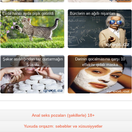
Evdə hansı ayda pişik gətirildi
Bürclərin ən ağıllı nişanları
Şəkər asılılığından taz qurtarmağın
Dərinin qocalmasına qarşı 10
5 üsulu
effektiv qidalı maska
Anal seks pozaları (şəkillərlə) 18+
Yuxuda orqazm: səbəblər və xüsusiyyətlər