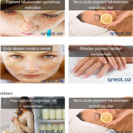
Piqment ləkələrindən qurtulmaq
Necə üzdə piqment ləkələrindən
metodları
qurtulmaq olar
Üzdə ləkələri müalicə etmək
Əllərdən piqment ləkələri
təmizləmək
reklam
Ana südünün sağılması və
Necə üzdə piqment ləkələrindən
saxlanması
qurtulmaq olar