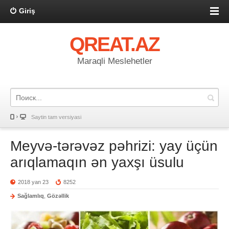
Giriş
QREAT.AZ
Maraqli Meslehetler
Saytin tam versiyasi
Meyvə-tərəvəz pəhrizi: yay üçün
arıqlamaqın ən yaxşı üsulu
2018 yan 23
8252
Sağlamlıq
,
Gözəllik