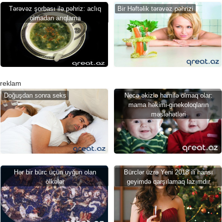
Tərəvəz şorbası ilə pəhriz: aclıq
Bir Həftəlik tərəvəz pəhrizi
olmadan arıqlama
reklam
Doğuşdan sonra seks
Necə əkizlə hamilə olmaq olar:
mama həkimi-ginekoloqların
məsləhətləri
Hər bir bürc üçün uyğun olan
Bürclər üzrə Yeni 2018 ili hansı
ölkələr
geyimdə qarşılamaq lazımdır