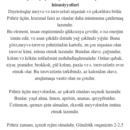
hüsusiyyətləri
Diyetoloqlar meyvə və tərəvəzləri nişastalı və şəkərlilərə bölür.
Pəhriz üçün, kraxmal faizi az olanlar daha minimuma çatdırmaq
lazımdır.
Bu element, insan orqnizmində qlükozaya çevrilir, o isə enerjini
təmin edir, və asan şəkildə dərialtı yağ şəklində yığılır. Buna
görə,meyvə-tərəvəz pəhrizindən kartofu, ən çox nişastası olan
tərəvəz kimi, istisna etmək lazımdır. Bundan əlavə, çuğundur,
kələm və kökün istifadəsini məhdudlaşdırmalıdır. Onları qabak,
xiyar, pomidor, brokkoli, gül kələm, paxla və s. tərəvəzlərlə əvəz
etmək olar. Bu tərəvəzlərin tərkibində, az kaloridən əlavə,
arıqlamaqa vasitə olan su çoxdur.
Pəhriz üçün meyvələrdən, az şəkərli olanları seçmək lazımdır.
Bunlar, yaşıl alma, limon, apelsin, ananas, qreypfrutdur.
Üzümnən, qırmızı şirin almadan, ekzotik meyvələrdən imtina
etmək lazımdır.
Pəhriz zamanı, içməli rejim olmalıdır. Gündəlik orqanizim 2-2,5