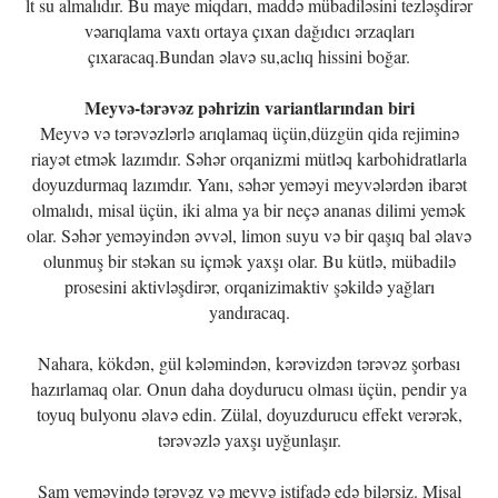
lt su almalıdır. Bu maye miqdarı, maddə mübadiləsini tezləşdirər
vəarıqlama vaxtı ortaya çıxan dağıdıcı ərzaqları
çıxaracaq.Bundan əlavə su,aclıq hissini boğar.
Meyvə-tərəvəz pəhrizin variantlarından biri
Meyvə və tərəvəzlərlə arıqlamaq üçün,düzgün qida rejiminə
riayət etmək lazımdır. Səhər orqanizmi mütləq karbohidratlarla
doyuzdurmaq lazımdır. Yanı, səhər yeməyi meyvələrdən ibarət
olmalıdı, misal üçün, iki alma ya bir neçə ananas dilimi yemək
olar. Səhər yeməyindən əvvəl, limon suyu və bir qaşıq bal əlavə
olunmuş bir stəkan su içmək yaxşı olar. Bu kütlə, mübadilə
prosesini aktivləşdirər, orqanizimaktiv şəkildə yağları
yandıracaq.
Nahara, kökdən, gül kələmindən, kərəvizdən tərəvəz şorbası
hazırlamaq olar. Onun daha doydurucu olması üçün, pendir ya
toyuq bulyonu əlavə edin. Zülal, doyuzdurucu effekt verərək,
tərəvəzlə yaxşı uyğunlaşır.
Şam yeməyində tərəvəz və meyvə istifadə edə bilərsiz. Misal