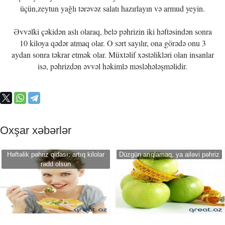
üçün,zeytun yağlı tərəvəz salatı hazırlayın və armud yeyin.
Əvvəlki çəkidən aslı olaraq, belə pəhrizin iki həftəsindən sonra
10 kiloya qədər atmaq olar. O sərt sayılır, ona görədə onu 3
aydan sonra təkrar etmək olar. Müxtəlif xəstəlikləri olan insanlar
isə, pəhrizdən əvvəl həkimlə məsləhələşməlidir.
Oxşar xəbərlər
Həftəlik pəhriz qidası: artıq kilolar
Düzgün arıqlamaq, ya ailəvi pəhriz
rədd olsun