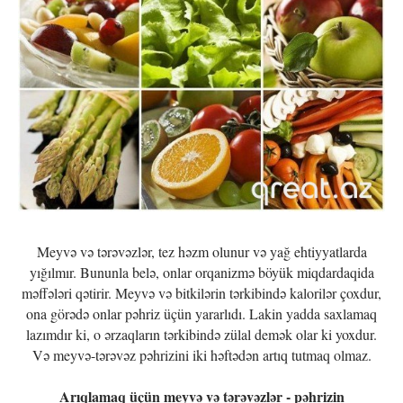
Meyvə və tərəvəzlər, tez həzm olunur və yağ ehtiyyatlarda
yığılmır. Bununla belə, onlar orqanizmə böyük miqdardaqida
məffələri qətirir. Meyvə və bitkilərin tərkibində kalorilər çoxdur,
ona görədə onlar pəhriz üçün yararlıdı. Lakin yadda saxlamaq
lazımdır ki, o ərzaqların tərkibində zülal demək olar ki yoxdur.
Və meyvə-tərəvəz pəhrizini iki həftədən artıq tutmaq olmaz.
Arıqlamaq üçün meyvə və tərəvəzlər - pəhrizin