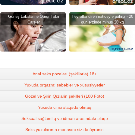
Günəş Ləkələrinə Qarşı Təbii
Heyrətləndirən nəticəylə pəhriz - 20
Çarələr
gün ərzində minus 20 kq
Anal seks pozaları (şəkillərlə) 18+
Yuxuda orqazm: səbəblər və xüsusiyyətlər
Gozəl və Şirin Qızlarin şəkilləri (100 Foto)
Yuxuda cinsi əlaqədə olmaq
Seksual sağlamlıq və idman arasındakı əlaqə
Seks yuxularının mənasını siz də öyrənin