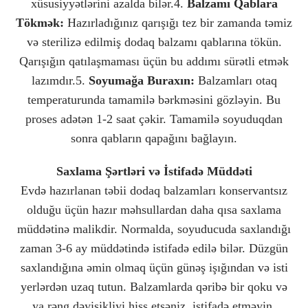
xüsusiyyətlərini azalda bilər.4.
Balzamı Qablara
Tökmək:
Hazırladığınız qarışığı tez bir zamanda təmiz
və sterilizə edilmiş dodaq balzamı qablarına tökün.
Qarışığın qatılaşmaması üçün bu addımı sürətli etmək
lazımdır.5.
Soyumağa Buraxın:
Balzamları otaq
temperaturunda tamamilə bərkməsini gözləyin. Bu
proses adətən 1-2 saat çəkir. Tamamilə soyuduqdan
sonra qabların qapağını bağlayın.
Saxlama Şərtləri və İstifadə Müddəti
Evdə hazırlanan təbii dodaq balzamları konservantsız
olduğu üçün hazır məhsullardan daha qısa saxlama
müddətinə malikdir. Normalda, soyuducuda saxlandığı
zaman 3-6 ay müddətində istifadə edilə bilər. Düzgün
saxlandığına əmin olmaq üçün günəş işığından və isti
yerlərdən uzaq tutun. Balzamlarda qəribə bir qoku və
ya rəng dəyişikliyi hiss etsəniz, istifadə etməyin.