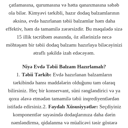
çatlamasına, qurumasına və hətta qanaxmasına səbəb
ola bilər. Kimyəvi tərkibli, hazır dodaq balzamlarının
əksinə, evdə hazırlanan təbii balzamlar həm daha
effektiv, həm də tamamilə zərərsizdir. Bu məqalədə sizə
15 illik təcrübəm əsasında, öz əllərinizlə necə
möhtəşəm bir təbii dodaq balzamı hazırlaya biləcəyinizi
ətraflı şəkildə izah edəcəyəm.
Niyə Evdə Təbii Balzam Hazırlamalı?
1.
Təbii Tərkib:
Evdə hazırlanan balzamların
tərkibində hansı maddələrin olduğunu tam olaraq
bilirsiniz. Heç bir konservant, süni rəngləndirici və ya
qoxu əlavə etmədən tamamilə təbii inqrediyentlərdən
istifadə edirsiniz.2.
Faydalı Xüsusiyyətlər:
Seçdiyiniz
komponentlər sayəsində dodaqlarınıza daha dərin
nəmləndirmə, qidalanma və müalicəvi təsir göstərə