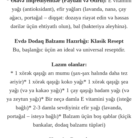
*
Əlavə İnqrediyentlər (Faydalı və Ətirli):
E vitamini
yağı (antioksidant), efir yağları (lavanda, nanə, çay
ağacı, portağal – diqqət: dozaya riayət edin və həssas
dərilər üçün ehtiyatlı olun), bal (bakteriya əleyhinə).
Evdə Dodaq Balzamı Hazırlığı: Klasik Resept
Bu, başlanğıc üçün ən ideal və universal reseptdir.
Lazım olanlar:
* 1 xörək qaşığı arı mumu (şax-şax halında daha tez
əriyir)* 1 xörək qaşığı koko yağı* 1 xörək qaşığı şea
yağı (və ya kakao yağı)* 1 çay qaşığı badam yağı (və
ya zeytun yağı)* Bir neçə damla E vitamini yağı (isteğe
bağlı)* 2-3 damla sevdiyiniz efir yağı (lavanda,
portağal – isteyə bağlı)* Balzam üçün boş qablar (kiçik
bankalar, dodaq balzamı tüpləri)