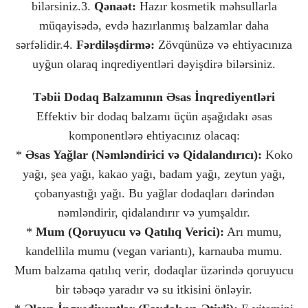
bilərsiniz.3.
Qənaət:
Hazır kosmetik məhsullarla
müqayisədə, evdə hazırlanmış balzamlar daha
sərfəlidir.4.
Fərdiləşdirmə:
Zövqünüzə və ehtiyacınıza
uyğun olaraq inqrediyentləri dəyişdirə bilərsiniz.
Təbii Dodaq Balzamının Əsas İnqrediyentləri
Effektiv bir dodaq balzamı üçün aşağıdakı əsas
komponentlərə ehtiyacınız olacaq:
*
Əsas Yağlar (Nəmləndirici və Qidalandırıcı):
Koko
yağı, şea yağı, kakao yağı, badam yağı, zeytun yağı,
çobanyastığı yağı. Bu yağlar dodaqları dərindən
nəmləndirir, qidalandırır və yumşaldır.
*
Mum (Qoruyucu və Qatılıq Verici):
Arı mumu,
kandellila mumu (vegan variantı), karnauba mumu.
Mum balzama qatılıq verir, dodaqlar üzərində qoruyucu
bir təbəqə yaradır və su itkisini önləyir.