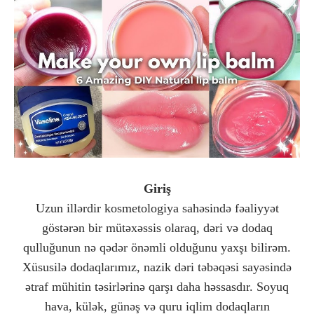
Giriş
Uzun illərdir kosmetologiya sahəsində fəaliyyət
göstərən bir mütəxəssis olaraq, dəri və dodaq
qulluğunun nə qədər önəmli olduğunu yaxşı bilirəm.
Xüsusilə dodaqlarımız, nazik dəri təbəqəsi sayəsində
ətraf mühitin təsirlərinə qarşı daha həssasdır. Soyuq
hava, külək, günəş və quru iqlim dodaqların