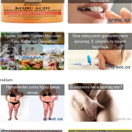
Yenilənmə
Hazırlayın!
Saçları Sürətlə Uzadan Möcüzəvi
Sinə nahiyyəsini günəşdən necə
Təbii Yağlar və Qarışıqlar
qorumaq: E vitamini ilə losyon
hazırlaya
reklam
Hamiləlikdən sonra fiquru bərpa
G nöqtəsini necə tapmaq olar?
etmək