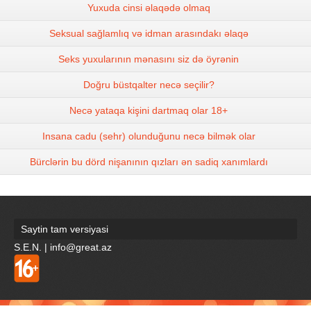
Yuxuda cinsi əlaqədə olmaq
Seksual sağlamlıq və idman arasındakı əlaqə
Seks yuxularının mənasını siz də öyrənin
Doğru büstqalter necə seçilir?
Necə yataqa kişini dartmaq olar 18+
Insana cadu (sehr) olunduğunu necə bilmək olar
Bürclərin bu dörd nişanının qızları ən sadiq xanımlardı
Saytin tam versiyasi
S.E.N. | info@great.az