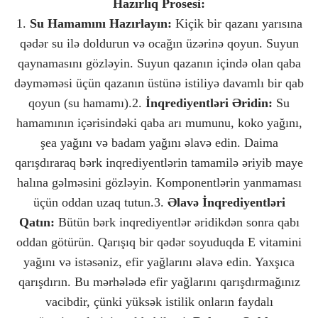
Hazırlıq Prosesi:
1.
Su Hamamını Hazırlayın:
Kiçik bir qazanı yarısına
qədər su ilə doldurun və ocağın üzərinə qoyun. Suyun
qaynamasını gözləyin. Suyun qazanın içində olan qaba
dəyməməsi üçün qazanın üstünə istiliyə davamlı bir qab
qoyun (su hamamı).2.
İnqrediyentləri Əridin:
Su
hamamının içərisindəki qaba arı mumunu, koko yağını,
şea yağını və badam yağını əlavə edin. Daima
qarışdıraraq bərk inqrediyentlərin tamamilə əriyib maye
halına gəlməsini gözləyin. Komponentlərin yanmaması
üçün oddan uzaq tutun.3.
Əlavə İnqrediyentləri
Qatın:
Bütün bərk inqrediyentlər əridikdən sonra qabı
oddan götürün. Qarışıq bir qədər soyuduqda E vitamini
yağını və istəsəniz, efir yağlarını əlavə edin. Yaxşıca
qarışdırın. Bu mərhələdə efir yağlarını qarışdırmağınız
vacibdir, çünki yüksək istilik onların faydalı