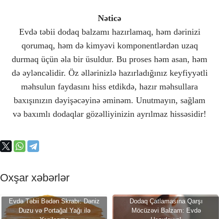
Nəticə
Evdə təbii dodaq balzamı hazırlamaq, həm dərinizi
qorumaq, həm də kimyəvi komponentlərdən uzaq
durmaq üçün əla bir üsuldur. Bu proses həm asan, həm
də əyləncəlidir. Öz əllərinizlə hazırladığınız keyfiyyətli
məhsulun faydasını hiss etdikdə, hazır məhsullara
baxışınızın dəyişəcəyinə əminəm. Unutmayın, sağlam
və baxımlı dodaqlar gözəlliyinizin ayrılmaz hissəsidir!
Oxşar xəbərlər
Evdə Təbii Bədən Skrabı: Dəniz
Dodaq Çatlamasına Qarşı
Duzu və Portağal Yağı ilə
Möcüzəvi Balzam: Evdə