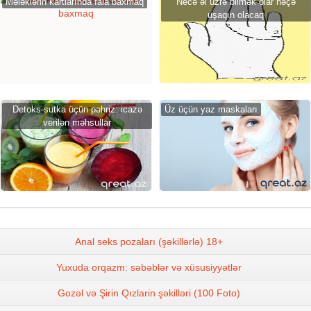
Mələklərin kartlarında fala baxmaq
Necə əl üzrə bilmək olar nəçə
uşaqın olacaq
Detoks-sutka üçün pəhriz: icazə
Üz üçün yaz maskaları
verilən məhsullar
Anal seks pozaları (şəkillərlə) 18+
Yuxuda orqazm: səbəblər və xüsusiyyətlər
Gozəl və Şirin Qızlarin şəkilləri (100 Foto)