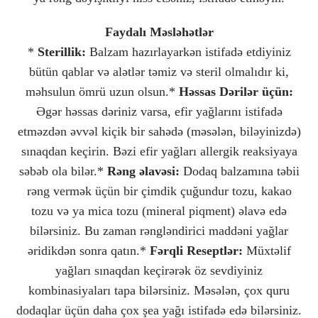
Faydalı Məsləhətlər
*
Sterillik:
Balzam hazırlayarkən istifadə etdiyiniz
bütün qablar və alətlər təmiz və steril olmalıdır ki,
məhsulun ömrü uzun olsun.*
Həssas Dərilər üçün:
Əgər həssas dəriniz varsa, efir yağlarını istifadə
etməzdən əvvəl kiçik bir sahədə (məsələn, biləyinizdə)
sınaqdan keçirin. Bəzi efir yağları allergik reaksiyaya
səbəb ola bilər.*
Rəng əlavəsi:
Dodaq balzamına təbii
rəng vermək üçün bir çimdik çuğundur tozu, kakao
tozu və ya mica tozu (mineral piqment) əlavə edə
bilərsiniz. Bu zaman rəngləndirici maddəni yağlar
əridikdən sonra qatın.*
Fərqli Reseptlər:
Müxtəlif
yağları sınaqdan keçirərək öz sevdiyiniz
kombinasiyaları tapa bilərsiniz. Məsələn, çox quru
dodaqlar üçün daha çox şea yağı istifadə edə bilərsiniz.