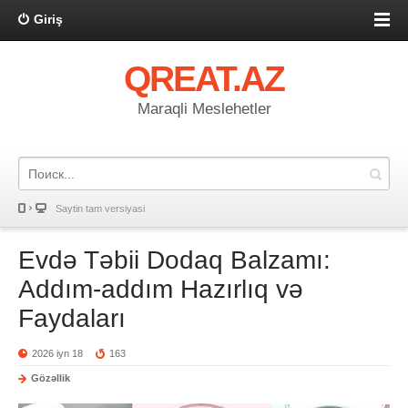
Giriş
QREAT.AZ
Maraqli Meslehetler
Saytin tam versiyasi
Evdə Təbii Dodaq Balzamı:
Addım-addım Hazırlıq və
Faydaları
2026 iyn 18
163
Gözəllik