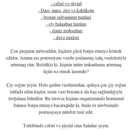
- cəfəri və şüyüd
- Dazı, nanə, zirə və kəklikotu
- bostan şalğamının tumlari
- çiy balqabaq tumları
- dəniz məhsulları
- dəvə mədəsi
Çox preparat mövcuddur, kişilərə gücü bərpa etməyə kömək
edirlər. Amma axı potensiyanı vaxtla yoxlanmış xalq vasitələriylə
artırmaq olar. Beləliklə ki, kişinin intim imkanlarını artırmaq
üçün nə etmək lazımdır?
Çiy soğan yeyin. Hələ qədim vaxtlarından, qidaya çox çiy soğan
istifadə edən kişilər, uzun vaxt boyunca əla kişi sağlamlığıyla
lovğalana bilirdilər. Bu tərəvəz kişinin orqanizmində hormonal
balansı bərpa etməyə bacarıqlıdır ki, buda öz növbəsində
potensiyaya müsbət təsir edir.
Tərkibində cəfəri və şüyüd olan Salatlar yeyin.