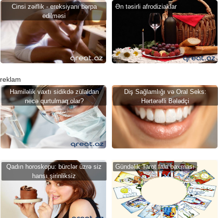
Cinsi zəiflik - ereksiyanı bərpa
Ən təsirli afrodiziaklar
edilməsi
reklam
Hamiləlik vaxtı sidikdə zülaldan
Diş Sağlamlığı və Oral Seks:
necə qurtulmaq olar?
Hərtərəfli Bələdçi
Qadın horoskopu: bürclər üzrə siz
Gündəlik Tarot fala baxması
hansı şirinliksiz