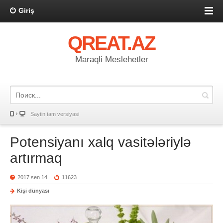
Giriş
QREAT.AZ
Maraqli Meslehetler
Saytin tam versiyasi
Potensiyanı xalq vasitələriylə
artırmaq
2017 sen 14
11623
Kişi dünyası