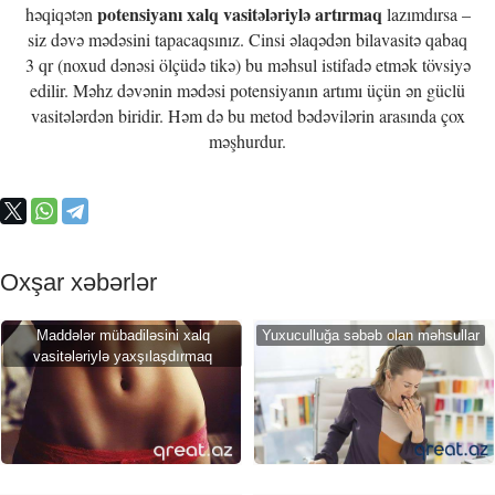
potensiyanı xalq vasitələriylə artırmaq
həqiqətən
lazımdırsa –
siz dəvə mədəsini tapacaqsınız. Cinsi əlaqədən bilavasitə qabaq
3 qr (noxud dənəsi ölçüdə tikə) bu məhsul istifadə etmək tövsiyə
edilir. Məhz dəvənin mədəsi potensiyanın artımı üçün ən güclü
vasitələrdən biridir. Həm də bu metod bədəvilərin arasında çox
məşhurdur.
Oxşar xəbərlər
Maddələr mübadiləsini xalq
Yuxuculluğa səbəb olan məhsullar
vasitələriylə yaxşılaşdırmaq