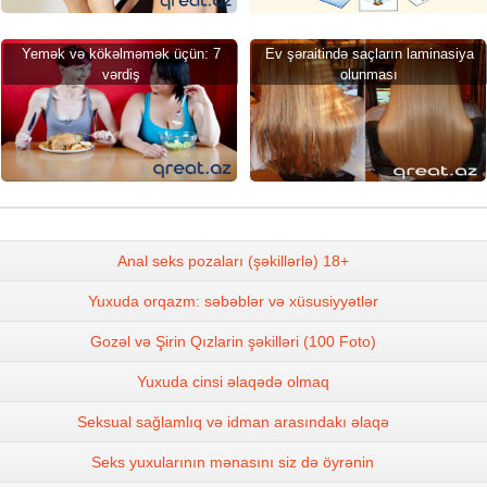
Yemək və kökəlməmək üçün: 7
Ev şəraitində saçların laminasiya
vərdiş
olunması
Anal seks pozaları (şəkillərlə) 18+
Yuxuda orqazm: səbəblər və xüsusiyyətlər
Gozəl və Şirin Qızlarin şəkilləri (100 Foto)
Yuxuda cinsi əlaqədə olmaq
Seksual sağlamlıq və idman arasındakı əlaqə
Seks yuxularının mənasını siz də öyrənin