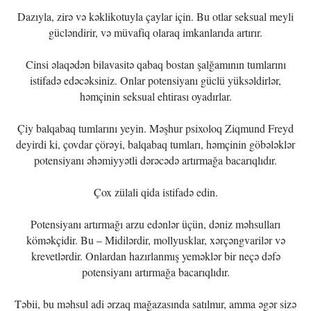
Dazıyla, zirə və kəklikotuyla çaylar için. Bu otlar seksual meyli
gücləndirir, və müvafiq olaraq imkanlarıda artırır.
Cinsi əlaqədən bilavasitə qabaq bostan şalğamının tumlarını
istifadə edəcəksiniz. Onlar potensiyanı güclü yüksəldirlər,
həmçinin seksual ehtirası oyadırlar.
Çiy balqabaq tumlarını yeyin. Məşhur psixoloq Ziqmund Freyd
deyirdi ki, çovdar çörəyi, balqabaq tumları, həmçinin göbələklər
potensiyanı əhəmiyyətli dərəcədə artırmağa bacarıqlıdır.
Çox zülali qida istifadə edin.
Potensiyanı artırmağı arzu edənlər üçün, dəniz məhsulları
köməkçidir. Bu – Midilərdir, mollyusklar, xərçəngvarilər və
krevetlərdir. Onlardan hazırlanmış yeməklər bir neçə dəfə
potensiyanı artırmağa bacarıqlıdır.
Təbii, bu məhsul adi ərzaq mağazasında satılmır, amma əgər sizə