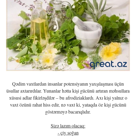
Qədim vaxtlardan insanlar potensiyanın yaxşılaşması üçün
üsullar axtarırdılar. Yunanlar hətta kişi gücünü artıran məhsullara
xüsusi adlar fikirləşdilər – bu afrodiziaklardı. Axı kişi yalnız o
vaxt özünü rahat hiss edir, nə vaxt ki, yataqda öz kişi gücünü
göstərməyə bacarıqlıdır.
Sizə lazım olacaq:
- çiy soğan