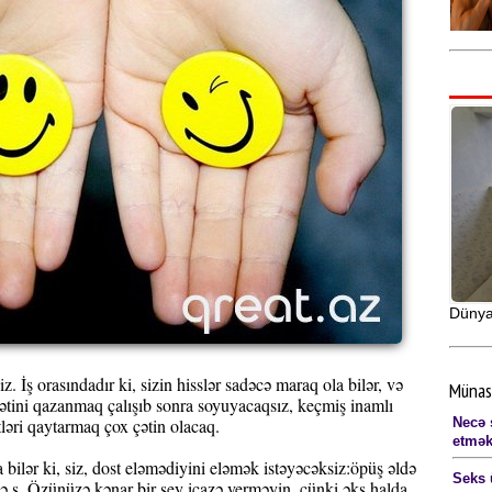
Dünya
. İş orasındadır ki, sizin hisslər sadəcə maraq ola bilər, və
Münas
bətini qazanmaq çalışıb sonra soyuyacaqsız, keçmiş inamlı
Necə s
ləri qaytarmaq çox çətin olacaq.
etmək
 bilər ki, siz, dost eləmədiyini eləmək istəyəcəksiz:öpüş əldə
Seks 
s. Özünüzə kənar bir şey icazə verməyin, çünki əks halda