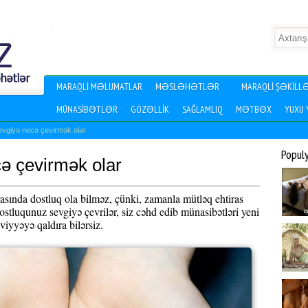
MARAQLI MƏLUMATLAR
MƏSLƏHƏTLƏR
MARAQLI ŞƏKILL
MÜNASIBƏTLƏR
GÖZƏLLIK
SAĞLAMLIQ
MƏTBƏX
YUXU
evgiyə necə çevirmək olar
Popul
ə çevirmək olar
 arasında dostluq ola bilməz, çünki, zamanla mütləq ehtiras
dostluqunuz sevgiyə çevrilər, siz cəhd edib münasibətləri yeni
viyyəyə qaldıra bilərsiz.