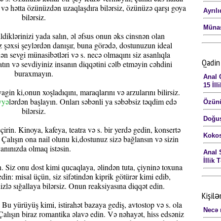
 və hətta özünüzdən uzaqlaşdıra bilərsiz, özünüzə qarşı goya
Ayrılı
bilərsiz.
Münas
diklərinizi yada salın, əl əfsus onun əks cinsnən olan
z şəxsi şeylərdən danışır, buna görədə, dostunuzun ideal
n sevgi münasibətləri və s. necə olmaqını siz asanlıqla
Qadin 
ın və sevdiyiniz insanın diqqətini cəlb etməyin cəhdini
buraxmayın.
Anal 
15 İll
gin ki,onun xoşladıqını, maraqlarını və arzularını bilirsiz.
yyə
lərdən başlayın. Onları səbənli ya səbəbsiz təqdim edə
Özünü
bilərsiz.
Doğuş
irin. Kinoya, kafeya, teatra və s. bir yerdə gedin, konsertə
Kokos
alışın ona nail olunu ki,dostunuz sizə bağlansın və sizin
anınızda olmaq istəsin.
Anal 
İllik 
Siz onu dost kimi qucaqlaya, əlindən tuta, çiyninə toxuna
edin: misal üçün, siz sifətindən kiprik götürər kimi edib,
izlə sığallaya bilərsiz. Onun reaksiyasına diqqət edin.
Kişilə
 Bu yürüyüş kimi, istirahət bazaya gediş, avtostop və s. ola
Necə 
 Çalışın biraz romantika əlavə edin. Və nəhayət, hiss edsəniz