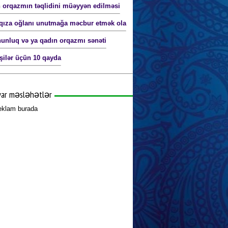
 orqazmın təqlidini müəyyən edilməsi
qıza oğlanı unutmağa məcbur etmək ola
nluq və ya qadın orqazmı sənəti
işilər üçün 10 qayda
yar məsləhətlər
reklam burada