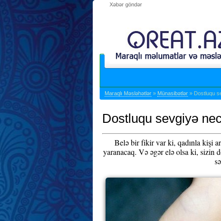
Xəbər göndər
Maraqlı Məsləhətlər
»
Münasibətlər
» Dostluqu s
Dostluqu sevgiyə nec
Belə bir fikir var ki, qadınla kişi
yaranacaq. Və əgər elə olsa ki, sizin 
sə