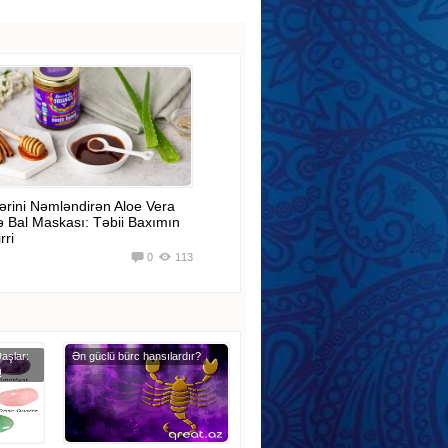
ərini Nəmləndirən Aloe Vera
ə Bal Maskası: Təbii Baxımın
rri
0
113
aşlar:
Ən güclü bürc hansılardır?
!