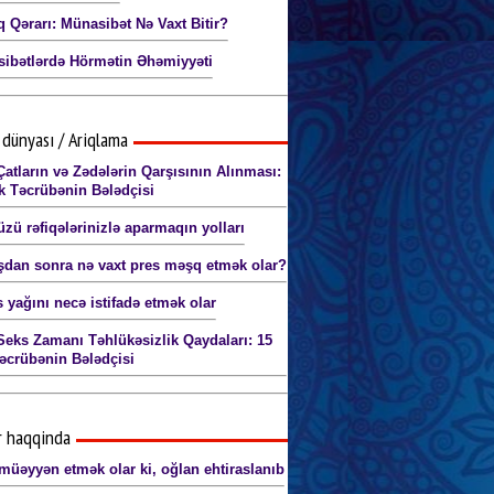
q Qərarı: Münasibət Nə Vaxt Bitir?
ibətlərdə Hörmətin Əhəmiyyəti
dünyası / Ariqlama
Çatların və Zədələrin Qarşısının Alınması:
ik Təcrübənin Bələdçisi
zü rəfiqələrinizlə aparmaqın yolları
dan sonra nə vaxt pres məşq etmək olar?
 yağını necə istifadə etmək olar
Seks Zamanı Təhlükəsizlik Qaydaları: 15
Təcrübənin Bələdçisi
r haqqinda
müəyyən etmək olar ki, oğlan ehtiraslanıb