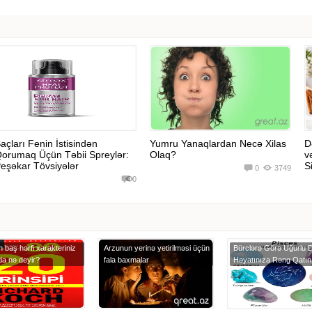
açları Fenin İstisindən
Yumru Yanaqlardan Necə Xilas
D
orumaq Üçün Təbii Spreylər:
Olaq?
v
eşəkar Tövsiyələr
Si
0
3749
0
n baş hərfi xarakteriniz
Arzunun yerinə yetirilməsi üçün
Bürclərə Görə Uğurlu D
da nə deyir?
fala baxmalar
Həyatınıza Rəng Qatın