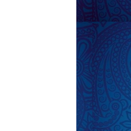
z oğlanın dostlarılə
necə aparmalısız