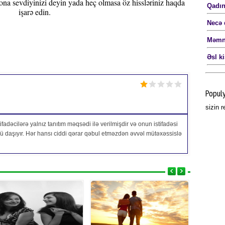
, ona sevdiyinizi deyin yada heç olmasa öz hissləriniz haqda
Qadın
işarə edin.
Necə 
Məmnu
Əsl k
Popul
sizin 
fadəcilərə yalnız tanıtım məqsədi ilə verilmişdir və onun istifadəsi
özü daşıyır. Hər hansı ciddi qərar qəbul etməzdən əvvəl mütəxəssislə