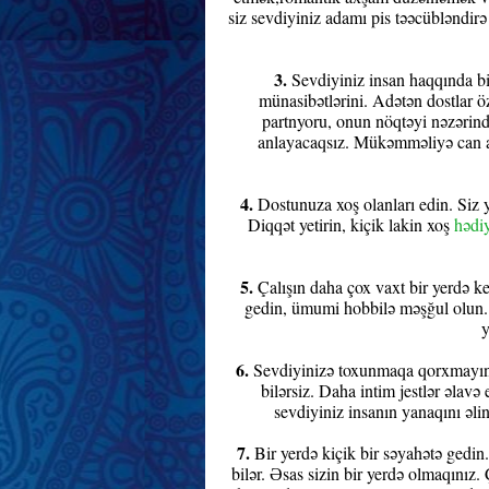
siz sevdiyiniz adamı pis təəcübləndirə
3.
Sevdiyiniz insan haqqında bil
münasibətlərini. Adətən dostlar ö
partnyoru, onun nöqtəyi nəzərində
anlayacaqsız. Mükəmməliyə can at
4.
Dostunuza xoş olanları edin. Siz ya
Diqqət yetirin, kiçik lakin xoş
hədi
5.
Çalışın daha çox vaxt bir yerdə keç
gedin, ümumi hobbilə məşğul olun. Ç
y
6.
Sevdiyinizə toxunmaqa qorxmayın. 
bilərsiz. Daha intim jestlər əlavə 
sevdiyiniz insanın yanaqını əlin
7.
Bir yerdə kiçik bir səyahətə gedin.
bilər. Əsas sizin bir yerdə olmaqınız.