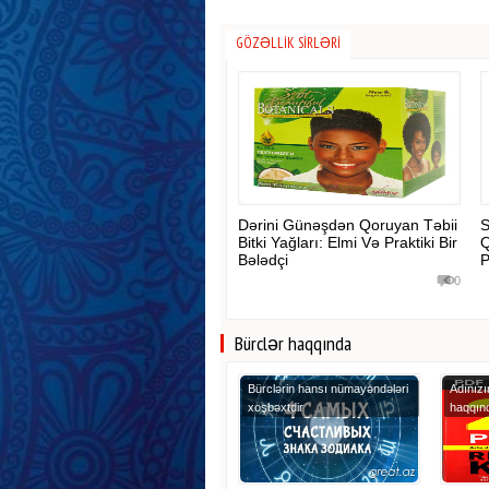
GÖZƏLLIK SIRLƏRI
Dərini Günəşdən Qoruyan Təbii
S
Bitki Yağları: Elmi Və Praktiki Bir
Q
Bələdçi
P
0
Bürclər haqqında
Bürclərin hansı nümayəndələri
Adınızı
xoşbəxtdir
haqqın