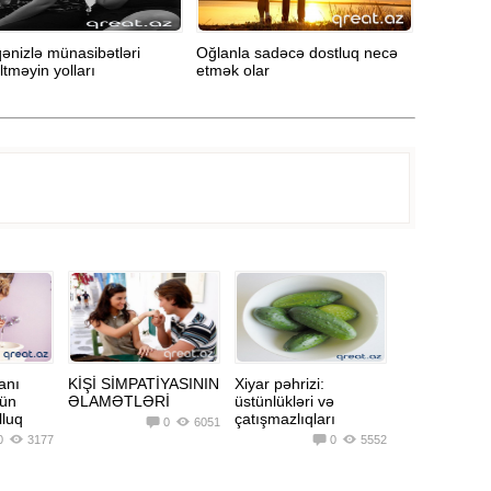
qənizlə münasibətləri
Oğlanla sadəcə dostluq necə
Sevdiyini
tməyin yolları
etmək olar
özünüzü 
anı
KİŞİ SİMPATİYASININ
Xiyar pəhrizi:
zün
ƏLAMƏTLƏRİ
üstünlükləri və
lluq
çatışmazlıqları
0
6051
0
3177
0
5552