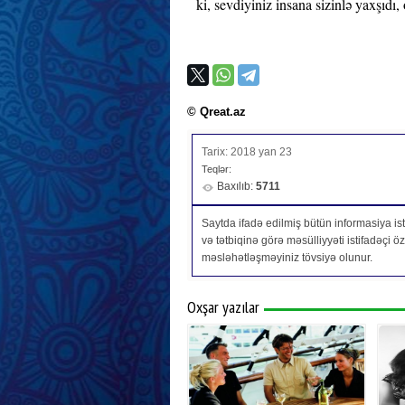
ki, sevdiyiniz insana sizinlə yaxşıdı
© Qreat.az
Tarix: 2018 yan 23
Teqlər:
Baxılıb:
5711
Saytda ifadə edilmiş bütün informasiya isti
və tətbiqinə görə məsülliyyəti istifadəçi 
məsləhətləşməyiniz tövsiyə olunur.
Oxşar yazılar