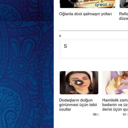
Oğlanla dost qalmaqın yolları
Rəfi
düzəl
s
S
Dodaqların dolğun
Hamiləlik zam
görünməsi üçün təbii
bədənin və ü
üsullar
dərisi üçün qu
0