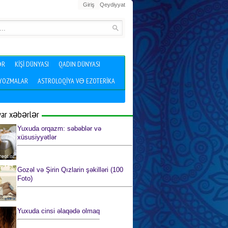
Giriş
Qeydiyyat
ƏR
KIŞI DÜNYASI
QADIN DÜNYASI
 YOZMALAR
ASTROLOQIYA VƏ EZOTERIKA
yar xəbərlər
Yuxuda orqazm: səbəblər və
xüsusiyyətlər
Gozəl və Şirin Qızlarin şəkilləri (100
Foto)
Yuxuda cinsi əlaqədə olmaq