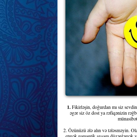
1.
Fikirləşin, doğurdan mı siz sevdiniz
əgər siz öz dost ya rəfiqənizin rəğ
münasibət
2. Özünüzü ələ alın və tələsməyin. Ola
etmək,romantik axşam düzənləmək və 