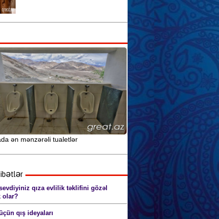
Seksual sağlamlıq və idman
arasındakı əlaqə
Seks yuxularının mənasını siz də
öyrənin
Anal seks pozaları (şəkillərlə) 18+
da ən mənzərəli tualetlər
ibətlər
evdiyiniz qıza evlilik təklifini gözəl
 olar?
üçün qış ideyaları