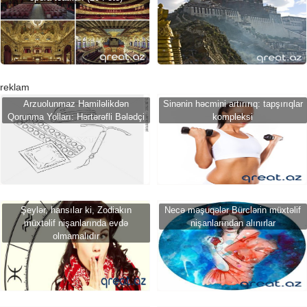
reklam
Arzuolunmaz Hamiləlikdən
Sinənin həcmini artırırıq: tapşırıqlar
Qorunma Yolları: Hərtərəfli Bələdçi
kompleksi
Şeylər, hansılar ki, Zodiakın
Necə məşuqələr Bürclərin müxtəlif
müxtəlif nişanlarında evdə
nişanlarından alınırlar
olmamalıdır