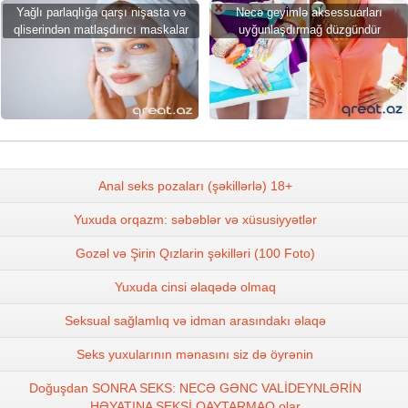
Yağlı parlaqlığa qarşı nişasta və
Necə geyimlə aksessuarları
qliserindən matlaşdırıcı maskalar
uyğunlaşdırmağ düzgündür
Anal seks pozaları (şəkillərlə) 18+
Yuxuda orqazm: səbəblər və xüsusiyyətlər
Gozəl və Şirin Qızlarin şəkilləri (100 Foto)
Yuxuda cinsi əlaqədə olmaq
Seksual sağlamlıq və idman arasındakı əlaqə
Seks yuxularının mənasını siz də öyrənin
Doğuşdan SONRA SEKS: NECƏ GƏNC VALİDEYNLƏRİN
HƏYATINA SEKSİ QAYTARMAQ olar