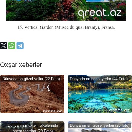
15. Vertical Garden (Musee du quai Branly), Fransa.
Oxşar xəbərlər
Dünyada ən gözəl yollar (22 Foto)
Dünyada ən gözəl yerlər (44 Foto)
Dünyanın müxtəlif ölkələrində
Dünyanın ən Gözəl yerləri (26 foto)
opera teatrları (20 Foto)