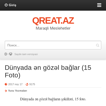
Giriş
QREAT.AZ
Maraqli Meslehetler
Saytin tam versiyasi
Dünyada ən gözəl bağlar (15
Foto)
2017 noy 17
9175
Yuxu Yozmaları
Dünyada ən gözəl bağların şəkilləri, 15 foto.