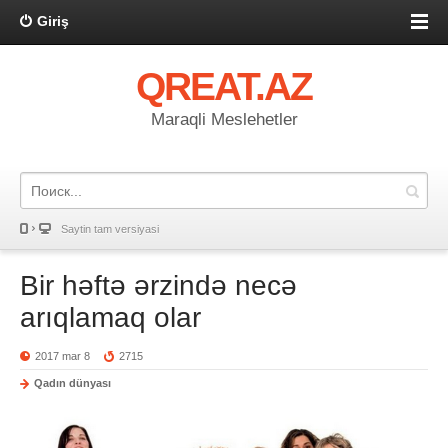
Giriş
QREAT.AZ
Maraqli Meslehetler
Saytin tam versiyasi
Bir həftə ərzində necə
arıqlamaq olar
2017 mar 8
2715
Qadın dünyası