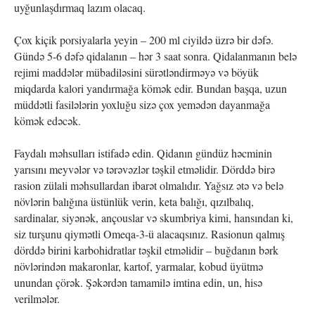
uyğunlaşdırmaq lazım olacaq.
Çox kiçik porsiyalarla yeyin – 200 ml ciyildə üzrə bir dəfə.
Gündə 5-6 dəfə qidalanın – hər 3 saat sonra. Qidalanmanın belə
rejimi maddələr mübadiləsini sürətləndirməyə və böyük
miqdarda kalori yandırmağa kömək edir. Bundan başqa, uzun
müddətli fasilələrin yoxluğu sizə çox yemədən dayanmağa
kömək edəcək.
Faydalı məhsulları istifadə edin. Qidanın gündüz həcminin
yarısını meyvələr və tərəvəzlər təşkil etməlidir. Dörddə birə
rasion zülali məhsullardan ibarət olmalıdır. Yağsız ətə və belə
növlərin balığına üstünlük verin, keta balığı, qızılbalıq,
sardinalar, siyənək, ançouslar və skumbriya kimi, hansından ki,
siz turşunu qiymətli Omeqa-3-ü alacaqsınız. Rasionun qalmış
dörddə birini karbohidratlar təşkil etməlidir – buğdanın bərk
növlərindən makaronlar, kartof, yarmalar, kobud üyütmə
unundan çörək. Şəkərdən tamamilə imtina edin, un, hisə
verilmələr.