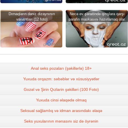
Dırnaqların dəniz dizaynının
Necə ev şəraitində qırışlara qarşı
variantları (12 foto)
parafin maskasını hazırlamaq olar.
Anal seks pozaları (şəkillərlə) 18+
Yuxuda orqazm: səbəblər və xüsusiyyətlər
Gozəl və Şirin Qızlarin şəkilləri (100 Foto)
Yuxuda cinsi əlaqədə olmaq
Seksual sağlamlıq və idman arasındakı əlaqə
Seks yuxularının mənasını siz də öyrənin