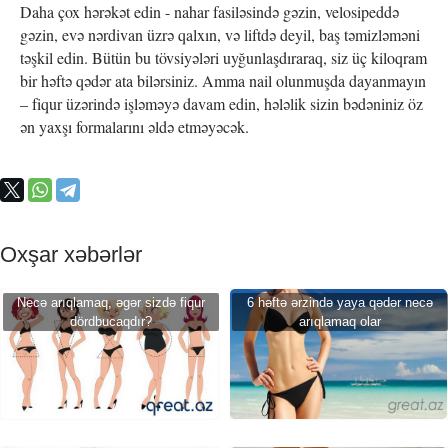
Daha çox hərəkət edin - nahar fasiləsində gəzin, velosipeddə
gəzin, evə nərdivan üzrə qalxın, və liftdə deyil, baş təmizləməni
təşkil edin. Bütün bu tövsiyələri uyğunlaşdıraraq, siz üç kiloqram
bir həftə qədər ata bilərsiniz. Amma nail olunmuşda dayanmayın
– fiqur üzərində işləməyə davam edin, hələlik sizin bədəniniz öz
ən yaxşı formalarını əldə etməyəcək.
Oxşar xəbərlər
Necə arıqlamaq, əgər sizdə fiqur
6 həftə ərzində yaya qədər necə
dördbucaqdır?
arıqlamaq olar