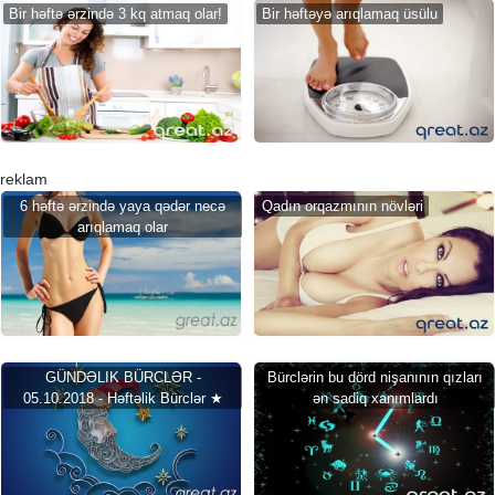
Bir həftə ərzində 3 kq atmaq olar!
Bir həftəyə arıqlamaq üsülu
reklam
6 həftə ərzində yaya qədər necə
Qadın orqazmının növləri
arıqlamaq olar
GÜNDƏLIK BÜRCLƏR -
Bürclərin bu dörd nişanının qızları
05.10.2018 - Həftəlik Bürclər ★
ən sadiq xanımlardı