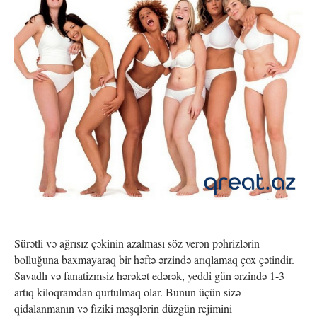
Sürətli və ağrısız çəkinin azalması söz verən pəhrizlərin
bolluğuna baxmayaraq bir həftə ərzində arıqlamaq çox çətindir.
Savadlı və fanatizmsiz hərəkət edərək, yeddi gün ərzində 1-3
artıq kiloqramdan qurtulmaq olar. Bunun üçün sizə
qidalanmanın və fiziki məşqlərin düzgün rejimini