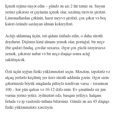
İçməli rejimə riayət edin – gündə ən azı 2 litr təmiz su. Suyun
yerinə şəkərsiz ot çaylarını içmək olar, sıxılmış tərəvəz şirələri.
Limonadlardan çəkinin, hazır meyvə şirələri, çox şəkər və boş
kalori özündə saxlayan idman kokteylləri.
Aclığı aldatmaq üçün, isti qidanı istifadə edin, o daha sürətli
doydurur. Dişləmə kimi almanı yemək olar, portağal, bir neçə
(bir qədər) fındıq, çovdar suxarısı. Əgər çox güclü istəyirsizsə
yemək, şəkərsiz nabat və bir neçə dəqiqə sonra aclığ
sakitləşəcək.
Özü üçün uyğun fiziki yüklənmələri seçin. Məsələn, təpələrlə və
alçaq yerlərlə keçilmiş yer üzrə sürətli addımla gəzin. Əgər sizin
şəhərinizdə böyük miqdarda pilləylə nərdivan varsa – təxminən
100 – hər gün qalxın və 10-12 dəfə enin. Ev şəraitində siz jım
vurma yerinə yetirə, əyilmələri edə, basqını yelləyə, halqanı
fırlada və ip vasitəsilə tullana bilərsiniz. Gündə ən azı 45 dəqiqə
fiziki yüklənmələrə xərcləyin.