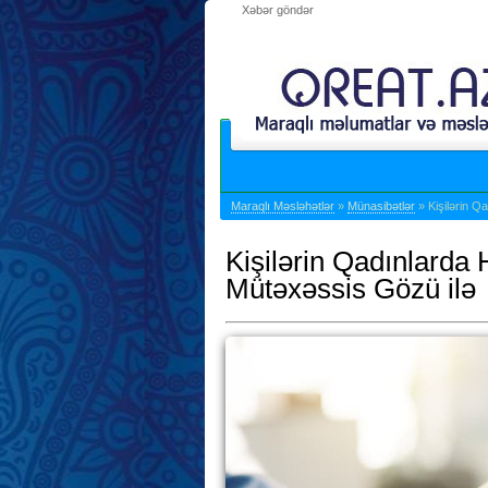
Xəbər göndər
Maraqlı Məsləhətlər
»
Münasibətlər
» Kişilərin Q
Kişilərin Qadınlarda
Mütəxəssis Gözü ilə