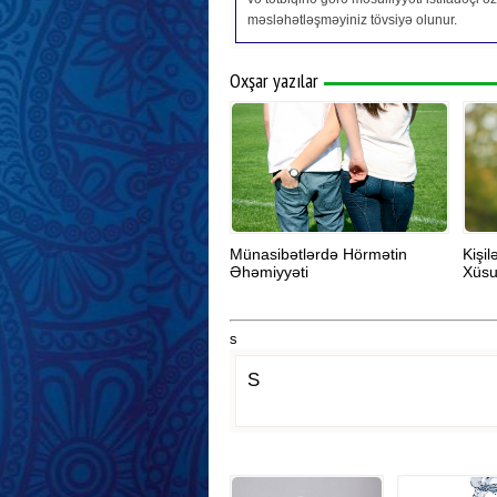
məsləhətləşməyiniz tövsiyə olunur.
Oxşar yazılar
Münasibətlərdə Hörmətin
Kişi
Əhəmiyyəti
Xüsu
s
S