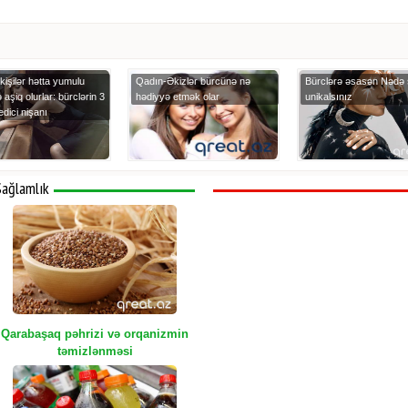
kişilər hətta yumulu
Qadın-Əkizlər bürcünə nə
Bürclərə əsasən Nədə 
 aşiq olurlar: bürclərin 3
hədiyyə etmək olar
unikalsınız
dici nişanı
Sağlamlık
Qarabaşaq pəhrizi və orqanizmin
təmizlənməsi