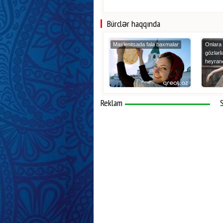
Bürclər haqqında
Maslenitsada fala baxmalar
Onlara 
gözlərlə
heyrane
Reklam