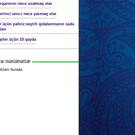
orqazmını necə uzatmaq olar
birinci sms-i necə yazmaq olar
ər üçün pəhriz:xeyirli qidalanmanın sadə
ları
işilər üçün 10 qayda
yar məsləhətlər
reklam burada