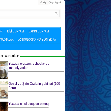
Giriş
Qeydiyyat
ƏR
KIŞI DÜNYASI
QADIN DÜNYASI
 YOZMALAR
ASTROLOQIYA VƏ EZOTERIKA
yar xəbərlər
Yuxuda orqazm: səbəblər və
xüsusiyyətlər
Gozəl və Şirin Qızlarin şəkilləri (100
Foto)
Yuxuda cinsi əlaqədə olmaq