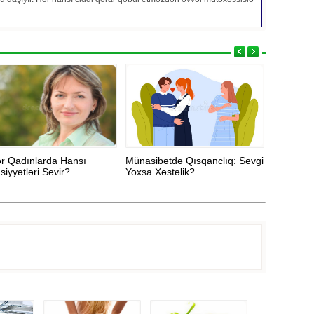
lər Qadınlarda Hansı
Münasibətdə Qısqanclıq: Sevgi
Toksik M
siyyətləri Sevir?
Yoxsa Xəstəlik?
və Ondan