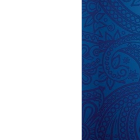
ünasibətləri Tanımaq
 Qurtulmaq Yolları