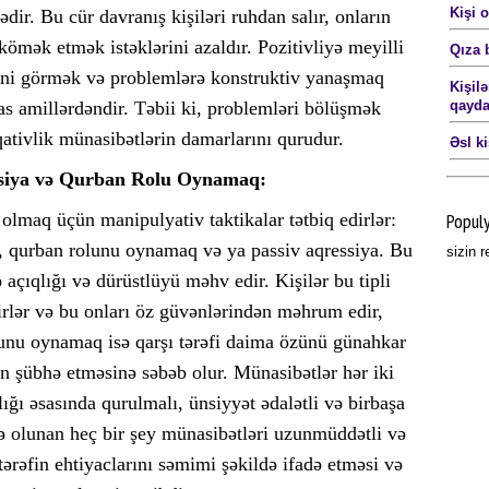
Kişi 
ədir. Bu cür davranış kişiləri ruhdan salır, onların
 kömək etmək istəklərini azaldır. Pozitivliyə meyilli
Qıza 
rini görmək və problemlərə konstruktiv yanaşmaq
Kişil
as amillərdəndir. Təbii ki, problemləri bölüşmək
qayda
qativlik münasibətlərin damarlarını qurudur.
Əsl k
siya və Qurban Rolu Oynamaq:
Popul
l olmaq üçün manipulyativ taktikalar tətbiq edirlər:
, qurban rolunu oynamaq və ya passiv aqressiya. Bu
sizin 
 açıqlığı və dürüstlüyü məhv edir. Kişilər bu tipli
irlər və bu onları öz güvənlərindən məhrum edir,
olunu oynamaq isə qarşı tərəfi daima özünü günahkar
n şübhə etməsinə səbəb olur. Münasibətlər hər iki
lığı əsasında qurulmalı, ünsiyyət ədalətli və birbaşa
də olunan heç bir şey münasibətləri uzunmüddətli və
ərəfin ehtiyaclarını səmimi şəkildə ifadə etməsi və