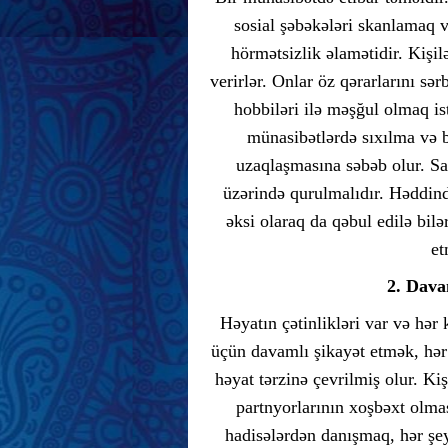
sosial şəbəkələri skanlamaq 
hörmətsizlik əlamətidir. Kişil
verirlər. Onlar öz qərarlarını sə
hobbiləri ilə məşğul olmaq is
münasibətlərdə sıxılma və b
uzaqlaşmasına səbəb olur. Sa
üzərində qurulmalıdır. Həddind
əksi olaraq da qəbul edilə bil
et
2. Dava
Həyatın çətinlikləri var və hər
üçün davamlı şikayət etmək, hər
həyat tərzinə çevrilmiş olur. Kiş
partnyorlarının xoşbəxt olmas
hadisələrdən danışmaq, hər şe