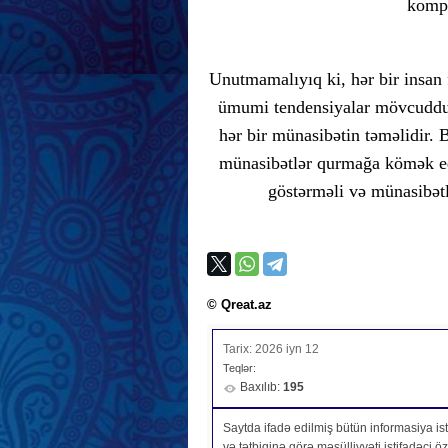
kompr
Unutmamalıyıq ki, hər bir insan f
ümumi tendensiyalar mövcuddur.
hər bir münasibətin təməlidir.
münasibətlər qurmağa kömək edə
göstərməli və münasibətl
© Qreat.az
Tarix: 2026 iyn 12
Teqlər:
Baxılıb:
195
Saytda ifadə edilmiş bütün informasiya isti
və tətbiqinə görə məsülliyyəti istifadəçi 