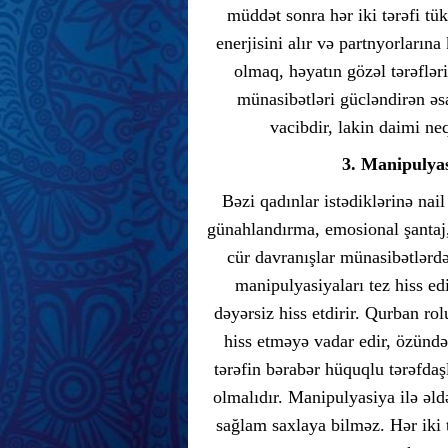
müddət sonra hər iki tərəfi tük
enerjisini alır və partnyorlarına
olmaq, həyatın gözəl tərəflə
münasibətləri gücləndirən əs
vacibdir, lakin daimi ne
3. Manipulya
Bəzi qadınlar istədiklərinə nai
günahlandırma, emosional şantaj
cür davranışlar münasibətlərdə
manipulyasiyaları tez hiss ed
dəyərsiz hiss etdirir. Qurban r
hiss etməyə vadar edir, özündə
tərəfin bərabər hüquqlu tərəfdaş
olmalıdır. Manipulyasiya ilə əl
sağlam saxlaya bilməz. Hər iki t