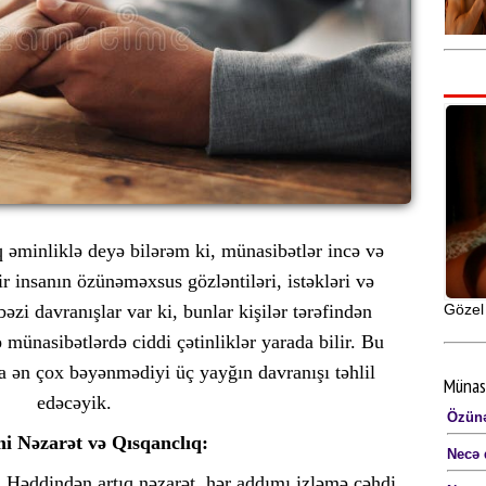
q əminliklə deyə bilərəm ki, münasibətlər incə və
ir insanın özünəməxsus gözləntiləri, istəkləri və
əzi davranışlar var ki, bunlar kişilər tərəfindən
Gözel 
münasibətlərdə ciddi çətinliklər yarada bilir. Bu
a ən çox bəyənmədiyi üç yayğın davranışı təhlil
Münas
edəcəyik.
Özünə
mi Nəzarət və Qısqanclıq:
Necə 
. Həddindən artıq nəzarət, hər addımı izləmə cəhdi,