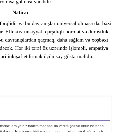
omisə gəlməsi vacibdir.
Nəticə:
ərqlidir və bu davranışlar universal olmasa da, bəzi
 Effektiv ünsiyyət, qarşılıqlı hörmət və dürüstlük
 Bu davranışlardan qaçmaq, daha sağlam və xoşbəxt
cək. Hər iki tərəf öz üzərində işləməli, empatiya
əri inkişaf etdirmək üçün səy göstərməlidir.
fadəcilərə yalnız tanıtım məqsədi ilə verilmişdir və onun istifadəsi
özü daşıyır. Hər hansı ciddi qərar qəbul etməzdən əvvəl mütəxəssislə