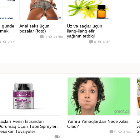
n gündə
Anal seks üçün
Üz və saçlar üçün
çmək
pozalar (foto)
ilanq-ilanq efir
yağının tətbiqi
0
41780
0
2006
0
4516
açları Fenin İstisindən
Yumru Yanaqlardan Necə Xilas
D
orumaq Üçün Təbii Spreylər:
Olaq?
v
eşəkar Tövsiyələr
Si
0
3746
0