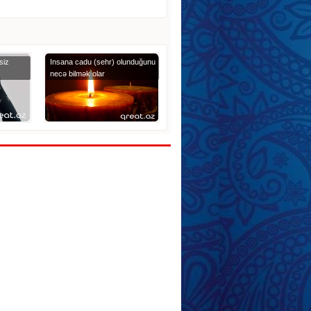
siz
Insana cadu (sehr) olunduğunu
necə bilmək olar