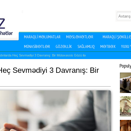
MARAQLI MƏLUMATLAR
MƏSLƏHƏTLƏR
MARAQLI ŞƏKILL
MÜNASIBƏTLƏR
GÖZƏLLIK
SAĞLAMLIQ
MƏTBƏX
YUXU
adınlarda Heç Sevmədiyi 3 Davranış: Bir Mütəxəssis Gözü ilə
Popul
 Heç Sevmədiyi 3 Davranış: Bir