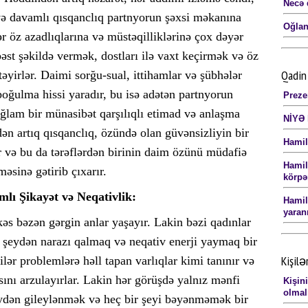
Necə 
və davamlı qısqanclıq partnyorun şəxsi məkanına
Oğlan
ər öz azadlıqlarına və müstəqilliklərinə çox dəyər
rbəst şəkildə vermək, dostları ilə vaxt keçirmək və öz
Qadin 
təyirlər. Daimi sorğu-sual, ittihamlar və şübhələr
oğulma hissi yaradır, bu isə adətən partnyorun
Preze
ğlam bir münasibət qarşılıqlı etimad və anlaşma
NİYƏ 
ən artıq qısqanclıq, özündə olan güvənsizliyin bir
Hamil
ər və bu da tərəflərdən birinin daim özünü müdafiə
Hamilə
məsinə gətirib çıxarır.
körpə
mlı Şikayət və Neqativlik:
Hamil
yaran
 kəs bəzən gərgin anlar yaşayır. Lakin bəzi qadınlar
 şeydən narazı qalmaq və neqativ enerji yaymaq bir
Kişilə
ilər problemlərə həll tapan varlıqlar kimi tanınır və
ını arzulayırlar. Lakin hər görüşdə yalnız mənfi
Kişin
olmal
ydən gileylənmək və heç bir şeyi bəyənməmək bir