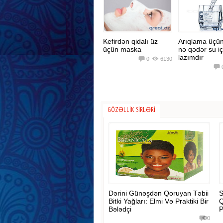
Kefirdən qidalı üz
Arıqlama üçü
üçün maska
nə qədər su i
lazımdır
0
6130
GÖZƏLLIK SIRLƏRI
Dərini Günəşdən Qoruyan Təbii
S
Bitki Yağları: Elmi Və Praktiki Bir
Q
Bələdçi
P
0