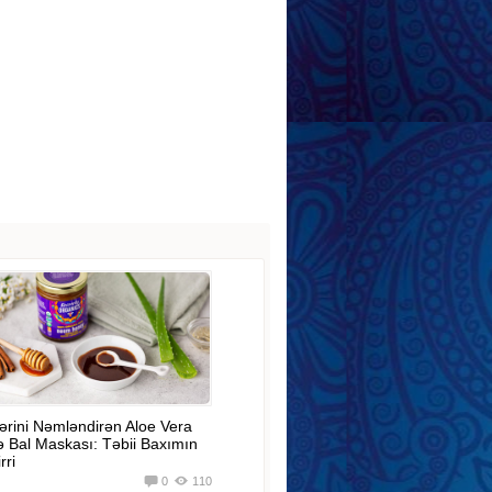
ərini Nəmləndirən Aloe Vera
ə Bal Maskası: Təbii Baxımın
rri
0
110