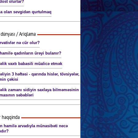
dost olurlar?
a olan sevgidən qurtulmaq
dünyası / Ariqlama
rvativlər nə cür olur?
hamilə qadınların ürəyi bulanır?
əlik vaxtı babasili müalicə etmək
liyin 3 həftəsi - qarında hislər, tövsiyələr,
nin çəkisi
əlik zamanı sidiyin saxlaya bilməməsinin
masının səbəbləri
r haqqinda
in hamilə arvadıyla münasibəti necə
ıdır?