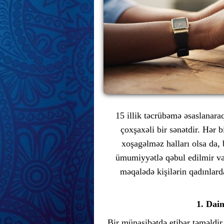
15 illik təcrübəmə əsaslanara
çoxşaxəli bir sənətdir. Hər b
xoşagəlməz halları olsa da, b
ümumiyyətlə qəbul edilmir və 
məqalədə kişilərin qadınlard
1. Dai
Bir münasibətdə etibar təməldir