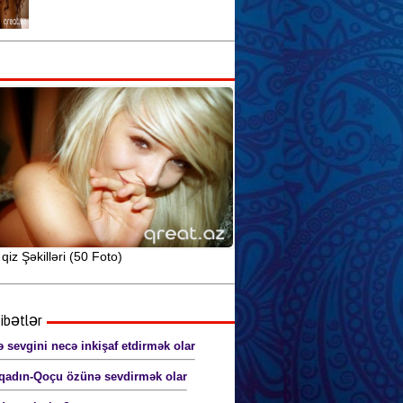
Seksual sağlamlıq və idman
arasındakı əlaqə
Seks yuxularının mənasını siz də
öyrənin
Anal seks pozaları (şəkillərlə) 18+
qiz Şəkilləri (50 Foto)
ibətlər
 sevgini necə inkişaf etdirmək olar
qadın-Qoçu özünə sevdirmək olar