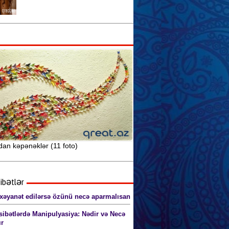
Seksual sağlamlıq və idman
arasındakı əlaqə
Seks yuxularının mənasını siz də
öyrənin
Anal seks pozaları (şəkillərlə) 18+
dan kəpənəklər (11 foto)
ibətlər
xəyanət edilərsə özünü necə aparmalısan
ibətlərdə Manipulyasiya: Nədir və Necə
ır