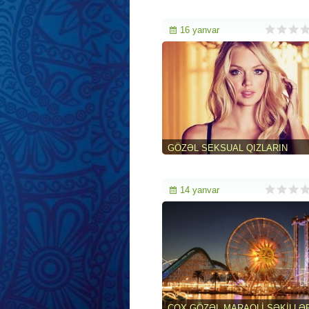
(60 FOTO)
16 yanvar
GÖZƏL SEKSUAL QIZLARIN
ŞƏKILLƏRI (109 FOTO)
14 yanvar
ÇOX GÖZƏL MARAQLI ŞƏKILLƏ