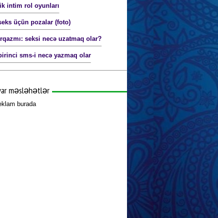
ik intim rol oyunları
seks üçün pozalar (foto)
orqazmı: seksi necə uzatmaq olar?
birinci sms-i necə yazmaq olar
yar məsləhətlər
reklam burada