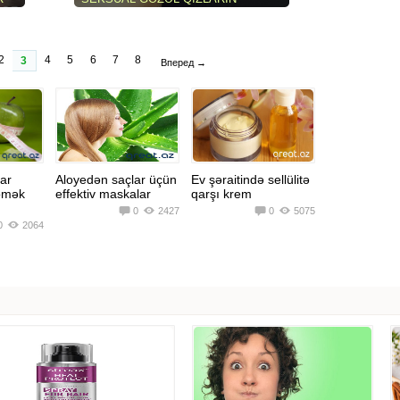
ŞƏKILLƏRI (81 FOTO)
2
4
5
6
7
8
3
Вперед →
ar
Aloyedən saçlar üçün
Ev şəraitində sellülitə
ömək
effektiv maskalar
qarşı krem
0
2427
0
5075
0
2064