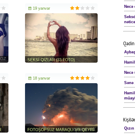
Necə 
19 yanvar
Seksd
nəticə
Qadin 
Aybaş
SEKSI QIZLAR (33 FOTO)
Hamil
Necə 
18 yanvar
Sənə 
Hamilə
müayi
Kişilə
Qızın
R
FOTOŞOPSUZ MARAQLI VƏ QEYRI-