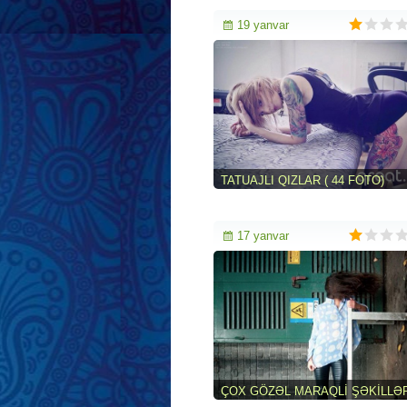
19 yanvar
TATUAJLI QIZLAR ( 44 FOTO)
17 yanvar
ÇOX GÖZƏL MARAQLI ŞƏKILLƏ