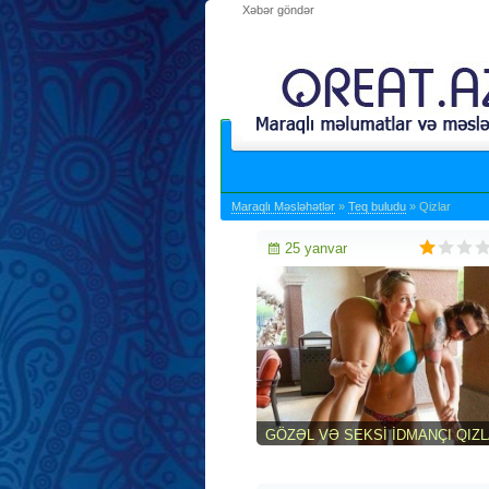
Xəbər göndər
Maraqlı Məsləhətlər
»
Teq buludu
» Qizlar
25 yanvar
GÖZƏL VƏ SEKSI IDMANÇI QIZ
(35 FOTO)