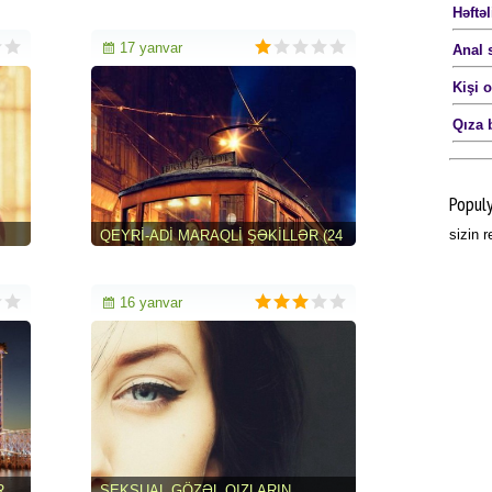
ADI ŞƏKILLƏR (25 FOTO)
Həftəl
17 yanvar
Anal 
Kişi 
Qıza 
Popul
sizin 
QEYRI-ADI MARAQLI ŞƏKILLƏR (24
FOTO)
16 yanvar
R
SEKSUAL GÖZƏL QIZLARIN