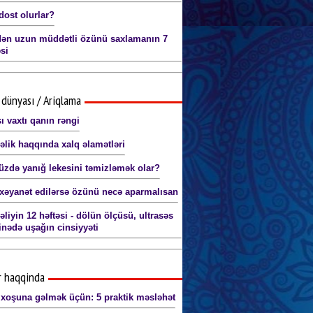
dost olurlar?
ən uzun müddətli özünü saxlamanın 7
si
dünyası / Ariqlama
ı vaxtı qanın rəngi
əlik haqqında xalq əlamətləri
üzdə yanığ lekesini təmizləmək olar?
xəyanət edilərsə özünü necə aparmalısan
liyin 12 həftəsi - dölün ölçüsü, ultrasəs
nədə uşağın cinsiyyəti
r haqqinda
 xoşuna gəlmək üçün: 5 praktik məsləhət