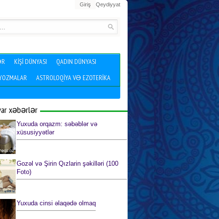
Giriş
Qeydiyyat
ƏR
KIŞI DÜNYASI
QADIN DÜNYASI
 YOZMALAR
ASTROLOQIYA VƏ EZOTERIKA
yar xəbərlər
Yuxuda orqazm: səbəblər və
xüsusiyyətlər
Gozəl və Şirin Qızlarin şəkilləri (100
Foto)
Yuxuda cinsi əlaqədə olmaq