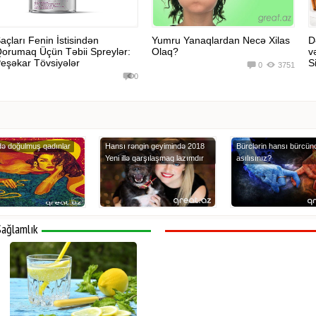
açları Fenin İstisindən
Yumru Yanaqlardan Necə Xilas
D
orumaq Üçün Təbii Spreylər:
Olaq?
v
eşəkar Tövsiyələr
Si
0
3751
0
ində doğulmuş qadınlar
Hansı rəngin geyimində 2018
Bürclərin hansı bürcün
Yeni illə qarşılaşmaq lazımdır
asılısınız?
Sağlamlık