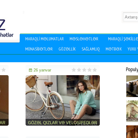
MARAQLI MƏLUMATLAR
MƏSLƏHƏTLƏR
MARAQLI ŞƏKILL
MÜNASIBƏTLƏR
GÖZƏLLIK
SAĞLAMLIQ
MƏTBƏX
YUXU
Popul
26 yanvar
LAR
GÖZƏL QIZLAR VƏ VELOSIPEDLƏR
(68 FOTO)