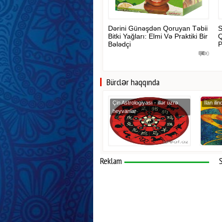
Dərini Günəşdən Qoruyan Təbii
S
Bitki Yağları: Elmi Və Praktiki Bir
Q
Bələdçi
P
0
Bürclər haqqında
Çin Astrologiyası - illər üzrə
İlan il
heyvanlar
Reklam