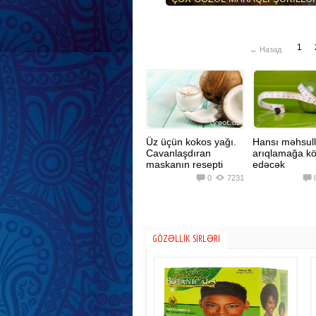
(106 FOTO)
1
← Назад
Üz üçün kokos yağı.
Hansı məhsull
Cavanlaşdıran
arıqlamağa k
maskanın resepti
edəcək
0
7231
GÖZƏLLIK SIRLƏRI