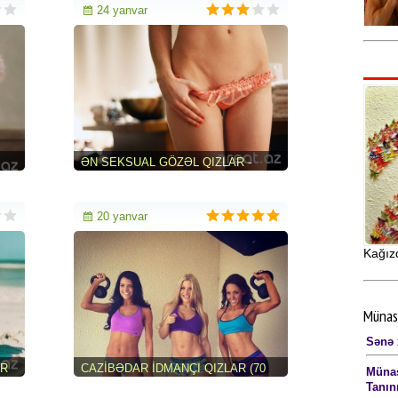
24 yanvar
ƏN SEKSUAL GÖZƏL QIZLAR -
O)
FOTO
20 yanvar
Kağız
Münas
Sənə 
AR
CAZIBƏDAR İDMANÇI QIZLAR (70
Münas
FOTO)
Tanın