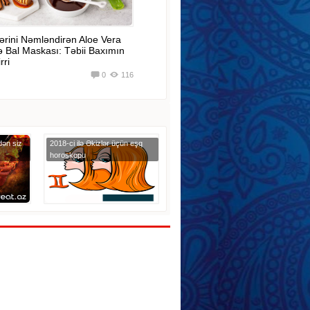
ərini Nəmləndirən Aloe Vera
ə Bal Maskası: Təbii Baxımın
rri
0
116
dən siz
2018-ci ilə Əkizlər üçün eşq
horoskopu