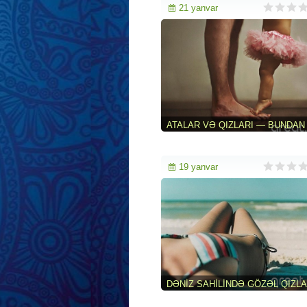
21 yanvar
ATALAR VƏ QIZLARI — BUNDAN
GÖZƏL NƏ OLA BILƏR?!(20 FOT
19 yanvar
DƏNIZ SAHILINDƏ GÖZƏL QIZL
(44 FOTO)