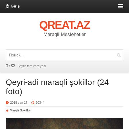
Giriş
QREAT.AZ
Maraqli Meslehetler
Saytin tam versiyasi
Qeyri-adi maraqli şəkillər (24
foto)
2018 yan 17
10344
Marqli Şəkillər