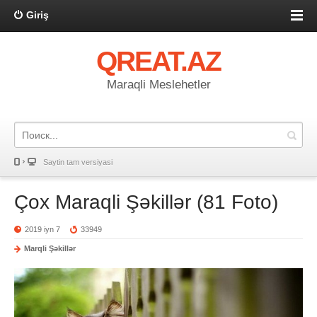
Giriş
QREAT.AZ
Maraqli Meslehetler
Saytin tam versiyasi
Çox Maraqli Şəkillər (81 Foto)
2019 iyn 7
33949
Marqli Şəkillər