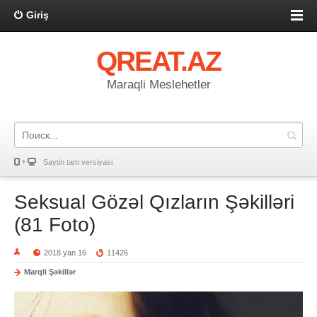
Giriş
QREAT.AZ
Maraqli Meslehetler
Saytin tam versiyasi
Seksual Gözəl Qızların Şəkilləri
(81 Foto)
2018 yan 16
11426
Marqli Şəkillər