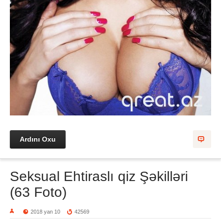
Ardını Oxu
Seksual Ehtiraslı qiz Şəkilləri
(63 Foto)
2018 yan 10
42569