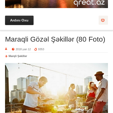
Ardını Oxu
Maraqli Gözəl Şəkillər (80 Foto)
2018 yan 12
9353
Marqli Şəkillər