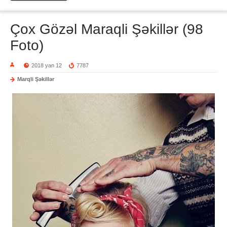
Çox Gözəl Maraqli Şəkillər (98
Foto)
2018 yan 12
7787
Marqli Şəkillər