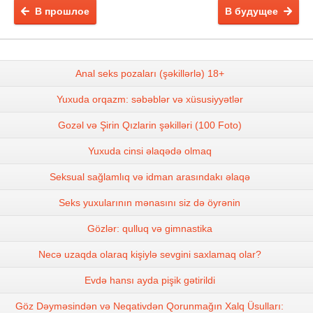
В прошлое
В будущее
Anal seks pozaları (şəkillərlə) 18+
Yuxuda orqazm: səbəblər və xüsusiyyətlər
Gozəl və Şirin Qızlarin şəkilləri (100 Foto)
Yuxuda cinsi əlaqədə olmaq
Seksual sağlamlıq və idman arasındakı əlaqə
Seks yuxularının mənasını siz də öyrənin
Gözlər: qulluq və gimnastika
Necə uzaqda olaraq kişiylə sevgini saxlamaq olar?
Evdə hansı ayda pişik gətirildi
Göz Dəyməsindən və Neqativdən Qorunmağın Xalq Üsulları: