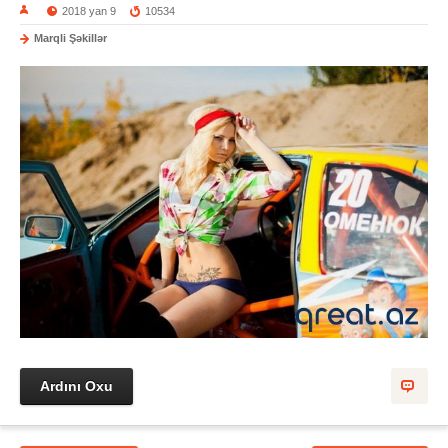
2018 yan 9
10534
Marqli Şəkillər
Ardını Oxu