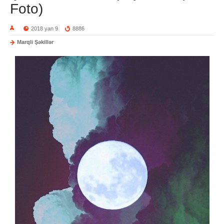
Foto)
2018 yan 9
8886
Marqli Şəkillər