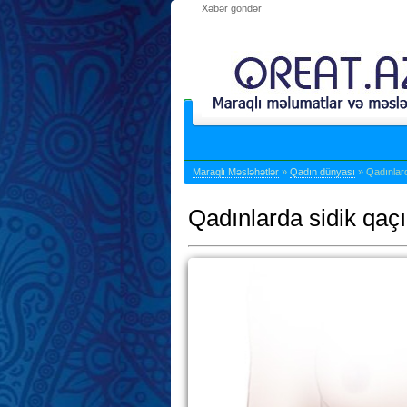
Xəbər göndər
Maraqlı Məsləhətlər
»
Qadın dünyası
» Qadınlard
Qadınlarda sidik qaçı