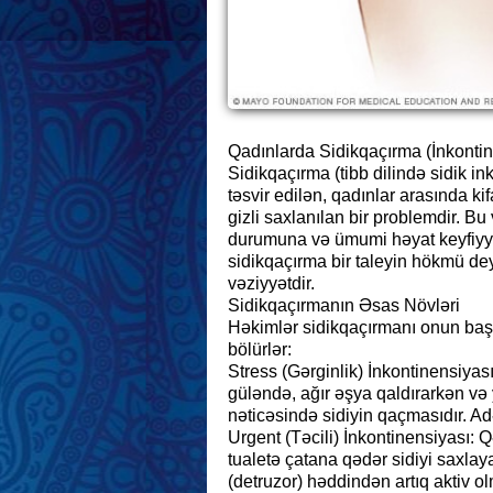
Qadınlarda Sidikqaçırma (İnkontin
Sidikqaçırma (tibb dilində sidik ink
təsvir edilən, qadınlar arasında ki
gizli saxlanılan bir problemdir. Bu 
durumuna və ümumi həyat keyfiyyət
sidikqaçırma bir taleyin hökmü deyi
vəziyyətdir.
Sidikqaçırmanın Əsas Növləri
Həkimlər sidikqaçırmanı onun baş
bölürlər:
Stress (Gərginlik) İnkontinensiyas
güləndə, ağır əşya qaldırarkən və
nəticəsində sidiyin qaçmasıdır. Adə
Urgent (Təcili) İnkontinensiyası: Q
tualetə çatana qədər sidiyi saxlaya
(detruzor) həddindən artıq aktiv olm