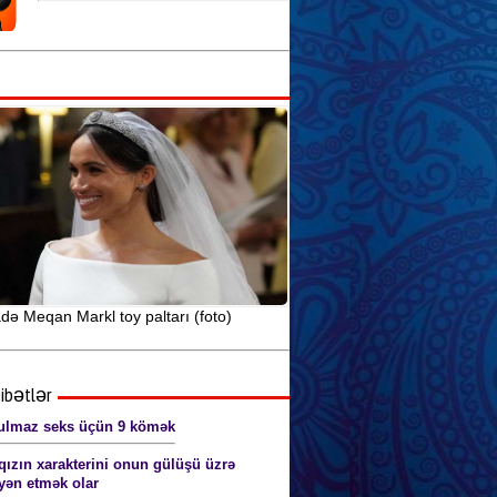
Seks yuxularının mənasını siz də
öyrənin
Anal seks pozaları (şəkillərlə) 18+
Yuxuda orqazm: səbəblər və
xüsusiyyətlər
ə Meqan Markl toy paltarı (foto)
ibətlər
lmaz seks üçün 9 kömək
qızın xarakterini onun gülüşü üzrə
ən etmək olar