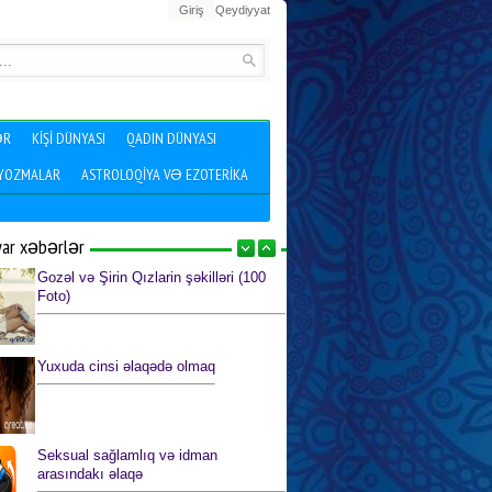
Giriş
Qeydiyyat
ƏR
KIŞI DÜNYASI
QADIN DÜNYASI
 YOZMALAR
ASTROLOQIYA VƏ EZOTERIKA
yar xəbərlər
Gozəl və Şirin Qızlarin şəkilləri (100
Foto)
Yuxuda cinsi əlaqədə olmaq
Seksual sağlamlıq və idman
arasındakı əlaqə