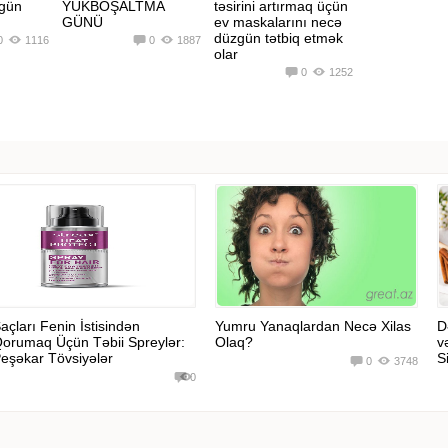
zgün
YÜKBOŞALTMA
təsirini artırmaq üçün
GÜNÜ
ev maskalarını necə
düzgün tətbiq etmək
0
1116
0
1887
olar
0
1252
açları Fenin İstisindən
Yumru Yanaqlardan Necə Xilas
D
orumaq Üçün Təbii Spreylər:
Olaq?
v
eşəkar Tövsiyələr
Si
0
3748
0