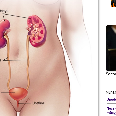
Şahzad
Münas
Unudu
Necə 
müəyy