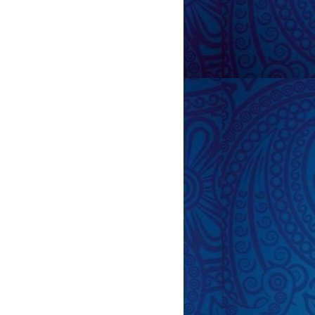
 zamanı sidiyin
bilməməsinin
ının səbəbləri