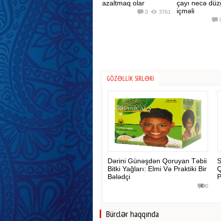
azaltmaq olar
çayı necə dü
içməli
0
3761
GÖZƏLLIK SIRLƏRI
Dərini Günəşdən Qoruyan Təbii
S
Bitki Yağları: Elmi Və Praktiki Bir
Q
Bələdçi
P
0
Bürclər haqqında