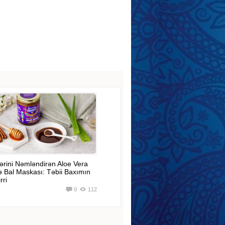
ərini Nəmləndirən Aloe Vera
ə Bal Maskası: Təbii Baxımın
rri
0
112