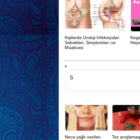
Kişilərdə Uroloji İnfeksiyalar:
Kege
Səbəbləri, Simptomları və
Həyat
Müalicəsi
s
S
Necə yağlı vəziləri
Tez arıqlama