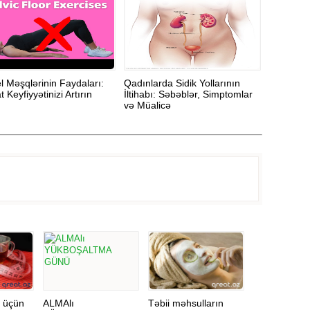
l Məşqlərinin Faydaları:
Qadınlarda Sidik Yollarının
Hamiləlik
 Keyfiyyətinizi Artırın
İltihabı: Səbəblər, Simptomlar
saxlaya 
və Müalicə
yaranmas
q üçün
ALMAlı
Təbii məhsulların