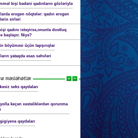
məl kişi bədəni qadınların gözləriylə
larda erogen nöqtələr: qadın erogen
ərin sirləri
kişi qadını istəyirsə,onunla dostluq
ə başlayır. Niyə?
in böyüməsi üçün tapşırıqlar
ların yataqda əsas səhvləri
yar məsləhətlər
kəsiz seks qaydaları
 yolla keçən xəstəliklərdən qorunma
ı
 gigiyena qaydaları