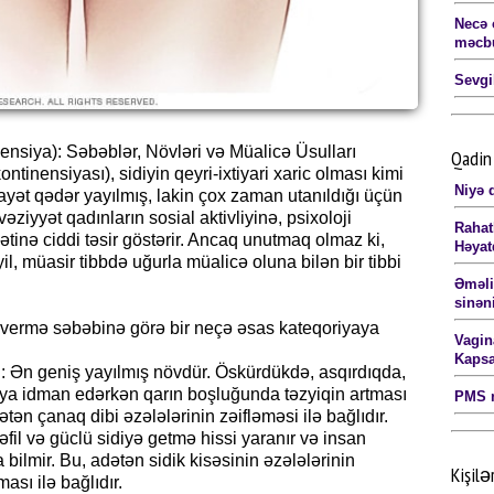
Necə 
məcbu
Sevgi
ensiya): Səbəblər, Növləri və Müalicə Üsulları
Qadin 
ontinensiyası), sidiyin qeyri-ixtiyari xaric olması kimi
Niyə q
fayət qədər yayılmış, lakin çox zaman utanıldığı üçün
vəziyyət qadınların sosial aktivliyinə, psixoloji
Rahat
inə ciddi təsir göstərir. Ancaq unutmaq olmaz ki,
Həyat
l, müasir tibbdə uğurla müalicə oluna bilən bir tibbi
Əməli
sinən
vermə səbəbinə görə bir neçə əsas kateqoriyaya
Vagin
Kapsa
ı: Ən geniş yayılmış növdür. Öskürdükdə, asqırdıqda,
 ya idman edərkən qarın boşluğunda təzyiqin artması
PMS n
tən çanaq dibi əzələlərinin zəifləməsi ilə bağlıdır.
əfil və güclü sidiyə getmə hissi yaranır və insan
 bilmir. Bu, adətən sidik kisəsinin əzələlərinin
Kişilə
ası ilə bağlıdır.