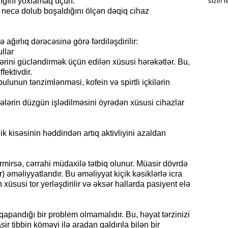
dığını yoxlamaq üçün.
sizin 
Anal s
n necə dolub boşaldığını ölçən dəqiq cihaz
Yuxud
ağırlıq dərəcəsinə görə fərdiləşdirilir:
llar
ərini gücləndirmək üçün edilən xüsusi hərəkətlər. Bu,
fektivdir.
bulunun tənzimlənməsi, kofein və spirtli içkilərin
ələrin düzgün işlədilməsini öyrədən xüsusi cihazlar
ik kisəsinin həddindən artıq aktivliyini azaldan
rmirsə, cərrahi müdaxilə tətbiq olunur. Müasir dövrdə
) əməliyyatlarıdır. Bu əməliyyat kiçik kəsiklərlə icra
 xüsusi tor yerləşdirilir və əksər hallarda pasiyent elə
apandığı bir problem olmamalıdır. Bu, həyat tərzinizi
r tibbin köməyi ilə aradan qaldırıla bilən bir