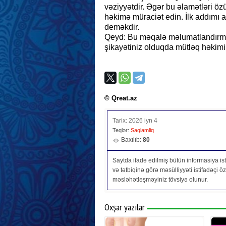
vəziyyətdir. Əgər bu əlamətləri özü
həkimə müraciət edin. İlk addımı 
deməkdir.
Qeyd: Bu məqalə məlumatlandırma x
şikayətiniz olduqda mütləq həkimi
© Qreat.az
Tarix: 2026 iyn 4
Teqlər:
Saqlamliq
Baxılıb:
80
Saytda ifadə edilmiş bütün informasiya isti
və tətbiqinə görə məsülliyyəti istifadəçi 
məsləhətləşməyiniz tövsiyə olunur.
Oxşar yazılar