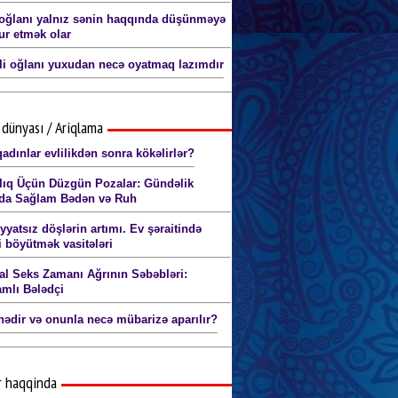
oğlanı yalnız sənin haqqında düşünməyə
r etmək olar
li oğlanı yuxudan necə oyatmaq lazımdır
dünyası / Ariqlama
adınlar evlilikdən sonra kökəlirlər?
lıq Üçün Düzgün Pozalar: Gündəlik
da Sağlam Bədən və Ruh
yyatsız döşlərin artımı. Ev şəraitində
i böyütmək vasitələri
al Seks Zamanı Ağrının Səbəbləri:
mlı Bələdçi
ədir və onunla necə mübarizə aparılır?
r haqqinda