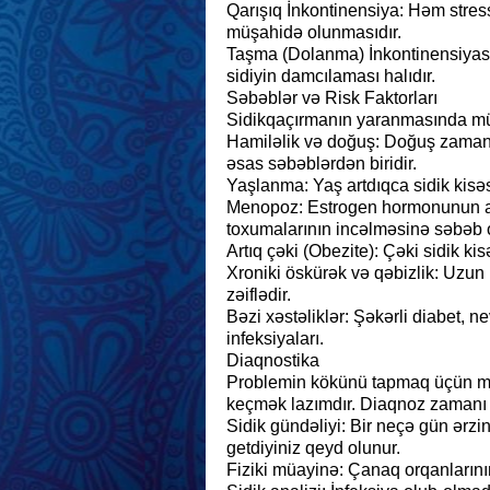
Qarışıq İnkontinensiya: Həm stress
müşahidə olunmasıdır.
Taşma (Dolanma) İnkontinensiyası
sidiyin damcılaması halıdır.
Səbəblər və Risk Faktorları
Sidikqaçırmanın yaranmasında müxt
Hamiləlik və doğuş: Doğuş zamanı 
əsas səbəblərdən biridir.
Yaşlanma: Yaş artdıqca sidik kisəsi
Menopoz: Estrogen hormonunun aza
toxumalarının incəlməsinə səbəb o
Artıq çəki (Obezite): Çəki sidik kis
Xroniki öskürək və qəbizlik: Uzun
zəiflədir.
Bəzi xəstəliklər: Şəkərli diabet, n
infeksiyaları.
Diaqnostika
Problemin kökünü tapmaq üçün mü
keçmək lazımdır. Diaqnoz zamanı aş
Sidik gündəliyi: Bir neçə gün ərz
getdiyiniz qeyd olunur.
Fiziki müayinə: Çanaq orqanlarını