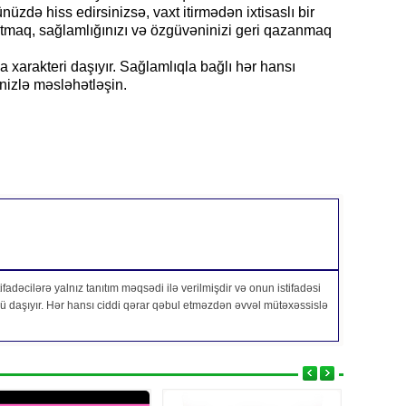
nüzdə hiss edirsinizsə, vaxt itirmədən ixtisaslı bir
atmaq, sağlamlığınızı və özgüvəninizi geri qazanmaq
arakteri daşıyır. Sağlamlıqla bağlı hər hansı
nizlə məsləhətləşin.
fadəcilərə yalnız tanıtım məqsədi ilə verilmişdir və onun istifadəsi
özü daşıyır. Hər hansı ciddi qərar qəbul etməzdən əvvəl mütəxəssislə