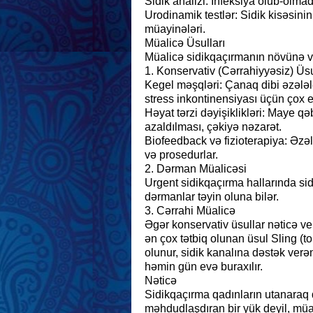
Sidik analizi: İnfeksiya olub-olma
Urodinamik testlər: Sidik kisəsini
müayinələri.
Müalicə Üsulları
Müalicə sidikqaçırmanın növünə və 
1. Konservativ (Cərrahiyyəsiz) Üsu
Kegel məşqləri: Çanaq dibi əzələl
stress inkontinensiyası üçün çox ef
Həyat tərzi dəyişiklikləri: Maye qə
azaldılması, çəkiyə nəzarət.
Biofeedback və fizioterapiya: Əzəl
və prosedurlar.
2. Dərman Müalicəsi
Urgent sidikqaçırma hallarında sid
dərmanlar təyin oluna bilər.
3. Cərrahi Müalicə
Əgər konservativ üsullar nəticə ve
ən çox tətbiq olunan üsul Sling (tor
olunur, sidik kanalına dəstək verən
həmin gün evə buraxılır.
Nəticə
Sidikqaçırma qadınların utanaraq q
məhdudlaşdıran bir yük deyil, müasi