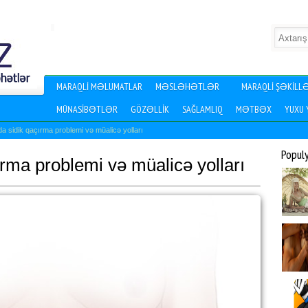
MARAQLI MƏLUMATLAR
MƏSLƏHƏTLƏR
MARAQLI ŞƏKILL
MÜNASIBƏTLƏR
GÖZƏLLIK
SAĞLAMLIQ
MƏTBƏX
YUXU
a sidik qaçırma problemi və müalicə yolları
Popul
rma problemi və müalicə yolları