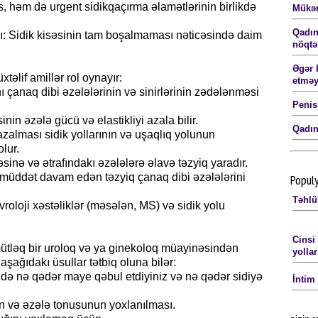
, həm də urgent sidikqaçırma əlamətlərinin birlikdə
Mükəm
Qadın
: Sidik kisəsinin tam boşalmaması nəticəsində daim
nöqtəl
Əgər 
əlif amillər rol oynayır:
etməy
çanaq dibi əzələlərinin və sinirlərinin zədələnməsi
Penis
nin əzələ gücü və elastikliyi azala bilir.
Qadın
lması sidik yollarının və uşaqlıq yolunun
lur.
əsinə və ətrafındakı əzələlərə əlavə təzyiq yaradır.
 müddət davam edən təzyiq çanaq dibi əzələlərini
Popul
Təhlü
evroloji xəstəliklər (məsələn, MS) və sidik yolu
Cinsi
tləq bir uroloq və ya ginekoloq müayinəsindən
yollar
ağıdakı üsullar tətbiq oluna bilər:
ində nə qədər maye qəbul etdiyiniz və nə qədər sidiyə
İntim
n və əzələ tonusunun yoxlanılması.