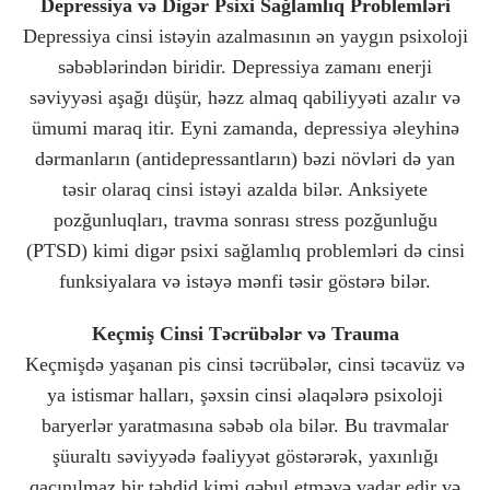
Depressiya və Digər Psixi Sağlamlıq Problemləri
Depressiya cinsi istəyin azalmasının ən yaygın psixoloji
səbəblərindən biridir. Depressiya zamanı enerji
səviyyəsi aşağı düşür, həzz almaq qabiliyyəti azalır və
ümumi maraq itir. Eyni zamanda, depressiya əleyhinə
dərmanların (antidepressantların) bəzi növləri də yan
təsir olaraq cinsi istəyi azalda bilər. Anksiyete
pozğunluqları, travma sonrası stress pozğunluğu
(PTSD) kimi digər psixi sağlamlıq problemləri də cinsi
funksiyalara və istəyə mənfi təsir göstərə bilər.
Keçmiş Cinsi Təcrübələr və Trauma
Keçmişdə yaşanan pis cinsi təcrübələr, cinsi təcavüz və
ya istismar halları, şəxsin cinsi əlaqələrə psixoloji
baryerlər yaratmasına səbəb ola bilər. Bu travmalar
şüuraltı səviyyədə fəaliyyət göstərərək, yaxınlığı
qaçınılmaz bir təhdid kimi qəbul etməyə vadar edir və