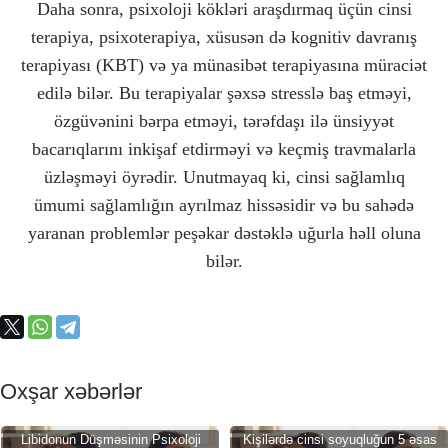
Daha sonra, psixoloji kökləri araşdırmaq üçün cinsi
terapiya, psixoterapiya, xüsusən də kognitiv davranış
terapiyası (KBT) və ya münasibət terapiyasına müraciət
edilə bilər. Bu terapiyalar şəxsə stresslə baş etməyi,
özgüvənini bərpa etməyi, tərəfdaşı ilə ünsiyyət
bacarıqlarını inkişaf etdirməyi və keçmiş travmalarla
üzləşməyi öyrədir. Unutmayaq ki, cinsi sağlamlıq
ümumi sağlamlığın ayrılmaz hissəsidir və bu sahədə
yaranan problemlər peşəkar dəstəklə uğurla həll oluna
bilər.
Oxşar xəbərlər
Libidonun Düşməsinin Psixoloji
Kişilərdə cinsi soyuqluğun 5 əsas