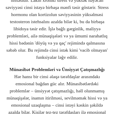
hissəsidir. Lakin xroniki stress və yüksək həyəcan
səviyyəsi cinsi istəyə birbaşa mənfi təsir göstərir. Stress
hormonu olan kortizolun səviyyəsinin yüksəlməsi
testosteron istehsalını azalda bilər ki, bu da birbaşa
libidoya təsir edir. İşlə bağlı gərginlik, maliyyə
problemləri, ailə münaqişələri və ya ümumi narahatlıq
hissi bədənin 'döyüş və ya qaç' rejimində qalmasına
səbəb olur. Bu rejimdə cinsi istək kimi 'vacib olmayan'
funksiyalar ləğv edilir.
Münasibət Problemləri və Ünsiyyət Çatışmazlığı
Hər hansı bir cinsi əlaqə tərəfdaşlar arasındakı
emosional bağdan güc alır. Münasibətlərdəki
problemlər – ünsiyyət çatışmazlığı, həll olunmamış
münaqişələr, inamın itirilməsi, sevilməmək hissi və ya
emosional uzaqlaşma – cinsi istəyi kəskin şəkildə
azalda bilər. Kişilər tez-tez tərəfdaşları ilə emosional