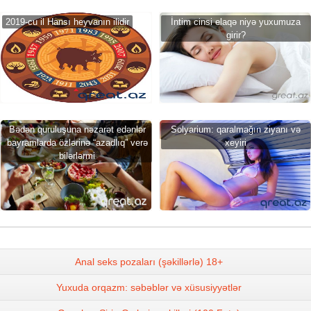
2019-cu il Hansı heyvanın ilidir
İntim cinsi elaqə niyə yuxumuza
girir?
Bədən quruluşuna nəzarət edənlər
Solyarium: qaralmağın ziyanı və
bayramlarda özlərinə “azadlıq” verə
xeyiri
bilərlərmi
Anal seks pozaları (şəkillərlə) 18+
Yuxuda orqazm: səbəblər və xüsusiyyətlər