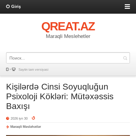
Giriş
QREAT.AZ
Maraqli Meslehetler
Saytin tam versiyasi
Kişilərdə Cinsi Soyuqluğun
Psixoloji Kökləri: Mütəxəssis
Baxışı
2026 iyn 30
Maraqli Məsləhətlər