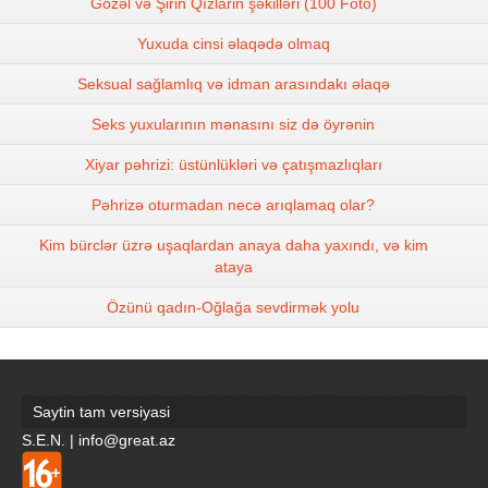
Gozəl və Şirin Qızlarin şəkilləri (100 Foto)
Yuxuda cinsi əlaqədə olmaq
Seksual sağlamlıq və idman arasındakı əlaqə
Seks yuxularının mənasını siz də öyrənin
Xiyar pəhrizi: üstünlükləri və çatışmazlıqları
Pəhrizə oturmadan necə arıqlamaq olar?
Kim bürclər üzrə uşaqlardan anaya daha yaxındı, və kim
ataya
Özünü qadın-Oğlağa sevdirmək yolu
Saytin tam versiyasi
S.E.N. | info@great.az