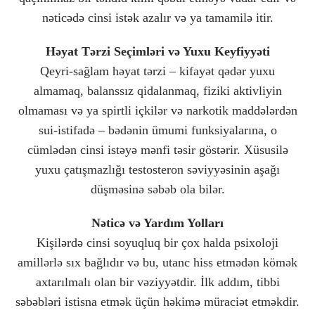
nəticədə cinsi istək azalır və ya tamamilə itir.
Həyat Tərzi Seçimləri və Yuxu Keyfiyyəti
Qeyri-sağlam həyat tərzi – kifayət qədər yuxu
almamaq, balanssız qidalanmaq, fiziki aktivliyin
olmaması və ya spirtli içkilər və narkotik maddələrdən
sui-istifadə – bədənin ümumi funksiyalarına, o
cümlədən cinsi istəyə mənfi təsir göstərir. Xüsusilə
yuxu çatışmazlığı testosteron səviyyəsinin aşağı
düşməsinə səbəb ola bilər.
Nəticə və Yardım Yolları
Kişilərdə cinsi soyuqluq bir çox halda psixoloji
amillərlə sıx bağlıdır və bu, utanc hiss etmədən kömək
axtarılmalı olan bir vəziyyətdir. İlk addım, tibbi
səbəbləri istisna etmək üçün həkimə müraciət etməkdir.