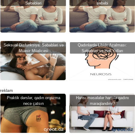
Səbəbləri
səbəbi
Seksual Disfunksiya: Səbəbləri və
Qadınlarda Libido Azalması:
Müasir Müalicəsi
Səbəbləri və Həll Yolları
reklam
Praktik dərslər, qadın orqazma
Hansı məsələlər hamilə qadını
necə çatsın
maraqlandırır?