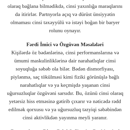
olaraq bağlana bilmədikdə, cinsi yaxınlığa maraqlarını
da itirirlər. Partnyorla açıq və dürüst ünsiyyətin
olmaması cinsi təxəyyülü və istəyi boğan bir baryer
rolunu oynayır.
Fərdi İmici və Özgüvən Məsələləri
Kişilərdə öz bədənlərinə, cinsi performanslarına və
ümumi maskulinliklərinə dair narahatlıqlar cinsi
soyuqluğa səbəb ola bilər. Bədən dismorfiyası,
piylənmə, saç tökülməsi kimi fiziki görünüşlə bağlı
narahatlıqlar və ya keçmişdə yaşanan cinsi
uğursuzluqlar özgüvəni sarsıdır. Bu, özünü cinsi olaraq
yetərsiz hiss etməsinə gətirib çıxarır və nəticədə rədd
edilmək qorxusu və ya uğursuzluq təzyiqi səbəbindən
cinsi aktivlikdən yayınma meyli yaranır.