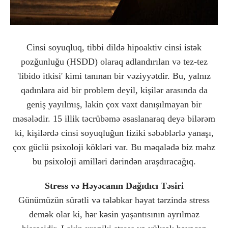
Cinsi soyuqluq, tibbi dildə hipoaktiv cinsi istək
pozğunluğu (HSDD) olaraq adlandırılan və tez-tez
'libido itkisi' kimi tanınan bir vəziyyətdir. Bu, yalnız
qadınlara aid bir problem deyil, kişilər arasında da
geniş yayılmış, lakin çox vaxt danışılmayan bir
məsələdir. 15 illik təcrübəmə əsaslanaraq deyə bilərəm
ki, kişilərdə cinsi soyuqluğun fiziki səbəblərlə yanaşı,
çox güclü psixoloji kökləri var. Bu məqalədə biz məhz
bu psixoloji amilləri dərindən araşdıracağıq.
Stress və Həyəcanın Dağıdıcı Təsiri
Günümüzün sürətli və tələbkar həyat tərzində stress
demək olar ki, hər kəsin yaşantısının ayrılmaz