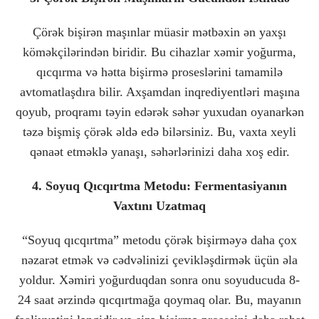
Çörək bişirən maşınlar müasir mətbəxin ən yaxşı
köməkçilərindən biridir. Bu cihazlar xəmir yoğurma,
qıcqırma və hətta bişirmə proseslərini tamamilə
avtomatlaşdıra bilir. Axşamdan inqrediyentləri maşına
qoyub, proqramı təyin edərək səhər yuxudan oyanarkən
təzə bişmiş çörək əldə edə bilərsiniz. Bu, vaxta xeyli
qənaət etməklə yanaşı, səhərlərinizi daha xoş edir.
4. Soyuq Qıcqırtma Metodu: Fermentasiyanın
Vaxtını Uzatmaq
“Soyuq qıcqırtma” metodu çörək bişirməyə daha çox
nəzarət etmək və cədvəlinizi çevikləşdirmək üçün əla
yoldur. Xəmiri yoğurduqdan sonra onu soyuducuda 8-
24 saat ərzində qıcqırtmağa qoymaq olar. Bu, mayanın