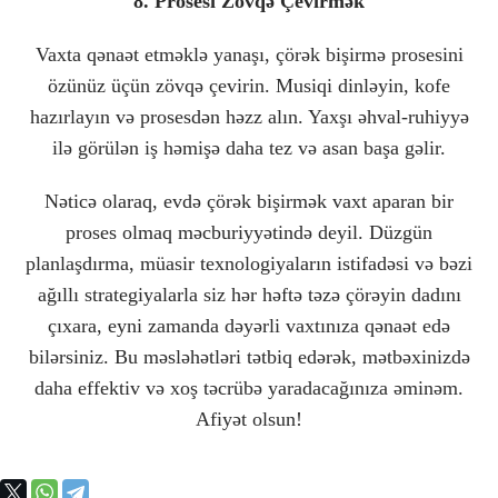
8. Prosesi Zövqə Çevirmək
Vaxta qənaət etməklə yanaşı, çörək bişirmə prosesini
özünüz üçün zövqə çevirin. Musiqi dinləyin, kofe
hazırlayın və prosesdən həzz alın. Yaxşı əhval-ruhiyyə
ilə görülən iş həmişə daha tez və asan başa gəlir.
Nəticə olaraq, evdə çörək bişirmək vaxt aparan bir
proses olmaq məcburiyyətində deyil. Düzgün
planlaşdırma, müasir texnologiyaların istifadəsi və bəzi
ağıllı strategiyalarla siz hər həftə təzə çörəyin dadını
çıxara, eyni zamanda dəyərli vaxtınıza qənaət edə
bilərsiniz. Bu məsləhətləri tətbiq edərək, mətbəxinizdə
daha effektiv və xoş təcrübə yaradacağınıza əminəm.
Afiyət olsun!