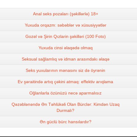
Anal seks pozaları (şəkillərlə) 18+
Yuxuda orqazm: səbəblər və xüsusiyyətlər
Gozəl və Şirin Qızlarin şəkilləri (100 Foto)
Yuxuda cinsi əlaqədə olmaq
Seksual sağlamlıq və idman arasındakı əlaqə
Seks yuxularının mənasını siz də öyrənin
Ev şəraitində artıq çəkini atmaq: effektiv arıqlama
Oğlanlarla özünüzü necə aparmalısız
Qəzəblənəndə Ən Təhlükəli Olan Bürclər: Kimdən Uzaq
Durmalı?
Ən güclü bürc hansılardır?