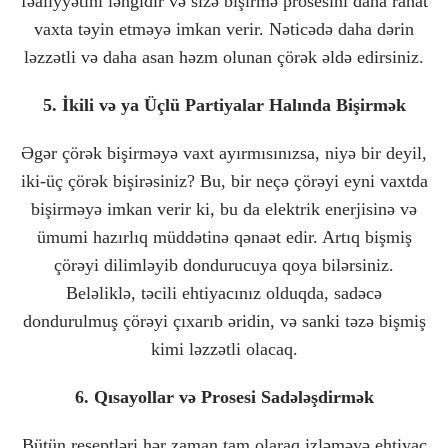
fəaliyyətini ləngidir və sizə bişirmə prosesini daha rahat
vaxta təyin etməyə imkan verir. Nəticədə daha dərin
ləzzətli və daha asan həzm olunan çörək əldə edirsiniz.
5. İkili və ya Üçlü Partiyalar Halında Bişirmək
Əgər çörək bişirməyə vaxt ayırmısınızsa, niyə bir deyil,
iki-üç çörək bişirəsiniz? Bu, bir neçə çörəyi eyni vaxtda
bişirməyə imkan verir ki, bu da elektrik enerjisinə və
ümumi hazırlıq müddətinə qənaət edir. Artıq bişmiş
çörəyi dilimləyib dondurucuya qoya bilərsiniz.
Beləliklə, təcili ehtiyacınız olduqda, sadəcə
dondurulmuş çörəyi çıxarıb əridin, və sanki təzə bişmiş
kimi ləzzətli olacaq.
6. Qısayollar və Prosesi Sadələşdirmək
Bütün reseptləri hər zaman tam olaraq izləməyə ehtiyac