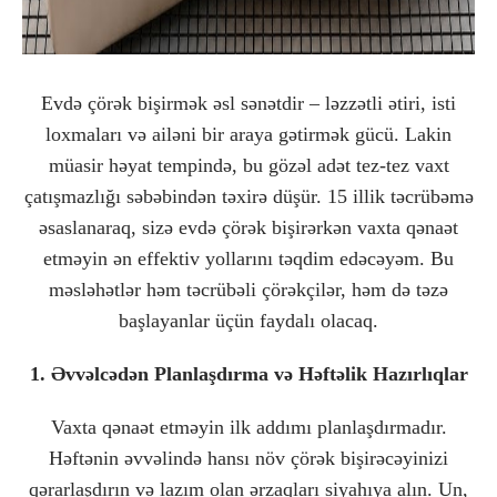
Evdə çörək bişirmək əsl sənətdir – ləzzətli ətiri, isti
loxmaları və ailəni bir araya gətirmək gücü. Lakin
müasir həyat tempində, bu gözəl adət tez-tez vaxt
çatışmazlığı səbəbindən təxirə düşür. 15 illik təcrübəmə
əsaslanaraq, sizə evdə çörək bişirərkən vaxta qənaət
etməyin ən effektiv yollarını təqdim edəcəyəm. Bu
məsləhətlər həm təcrübəli çörəkçilər, həm də təzə
başlayanlar üçün faydalı olacaq.
1. Əvvəlcədən Planlaşdırma və Həftəlik Hazırlıqlar
Vaxta qənaət etməyin ilk addımı planlaşdırmadır.
Həftənin əvvəlində hansı növ çörək bişirəcəyinizi
qərarlaşdırın və lazım olan ərzaqları siyahıya alın. Un,