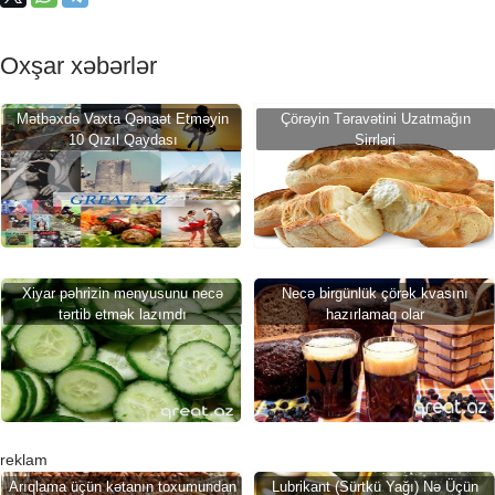
Oxşar xəbərlər
Mətbəxdə Vaxta Qənaət Etməyin
Çörəyin Təravətini Uzatmağın
10 Qızıl Qaydası
Sirrləri
Xiyar pəhrizin menyusunu necə
Necə birgünlük çörək kvasını
tərtib etmək lazımdı
hazırlamaq olar
reklam
Arıqlama üçün kətanın toxumundan
Lubrikant (Sürtkü Yağı) Nə Üçün