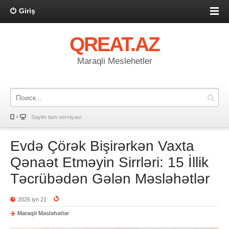
Giriş
QREAT.AZ
Maraqli Meslehetler
Saytin tam versiyasi
Evdə Çörək Bişirərkən Vaxta
Qənaət Etməyin Sirrləri: 15 İllik
Təcrübədən Gələn Məsləhətlər
2026 iyn 21
Maraqli Məsləhətlər