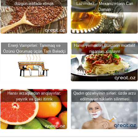
düzgün istifadə etmək
Lazımdır? – Mexanizmlərin Can
Damarı
Enerji Vampirləri: Tanımaq və
Hansı yeməkləri Bürclərin müxtəlif
Özünü Qorumaq üçün Tam Bələdçi
nişanları xoşlayır
Hansı ərzaqlardan arıqlayırlar:
Qadın gözəlliyinin sirləri: üzdə arzu
yeyirik və çəki itiririk
edilməyən tüklərin silinməsi