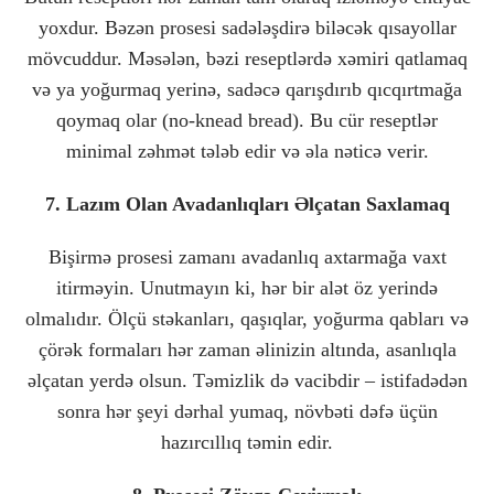
yoxdur. Bəzən prosesi sadələşdirə biləcək qısayollar
mövcuddur. Məsələn, bəzi reseptlərdə xəmiri qatlamaq
və ya yoğurmaq yerinə, sadəcə qarışdırıb qıcqırtmağa
qoymaq olar (no-knead bread). Bu cür reseptlər
minimal zəhmət tələb edir və əla nəticə verir.
7. Lazım Olan Avadanlıqları Əlçatan Saxlamaq
Bişirmə prosesi zamanı avadanlıq axtarmağa vaxt
itirməyin. Unutmayın ki, hər bir alət öz yerində
olmalıdır. Ölçü stəkanları, qaşıqlar, yoğurma qabları və
çörək formaları hər zaman əlinizin altında, asanlıqla
əlçatan yerdə olsun. Təmizlik də vacibdir – istifadədən
sonra hər şeyi dərhal yumaq, növbəti dəfə üçün
hazırcıllıq təmin edir.