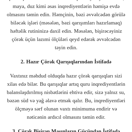
maya, duz kimi əsas inqrediyentlərin həmişə evdə
olmasını təmin edin. Həmçinin, bəzi əvvəlcədən görülə
biləcək işləri (məsələn, bəzi qarışımları hazırlamaq)
həftəlik rutininizə daxil edin. Məsələn, bişirəcəyiniz
çörək üçün lazımi ölçüləri qeyd edərək əvvəlcədən
təyin edin.
2. Hazır Çörək Qarışıqlarından İstifadə
Vaxtınız məhdud olduqda hazır çörək qarışıqları sizi
xilas edə bilər. Bu qarışıqlar artıq quru inqrediyentlərin
balanslaşdırılmış nisbətlərini ehtiva edir, sizə yalnız su,
bəzən süd və yağ əlavə etmək qalır. Bu, inqrediyentləri
ölçməyə sərf olunan vaxtı minimuma endirir və
nəticənin ardıcıl olmasını təmin edir.
3. Çörək Bişirən Maşınların Gücündən İstifadə