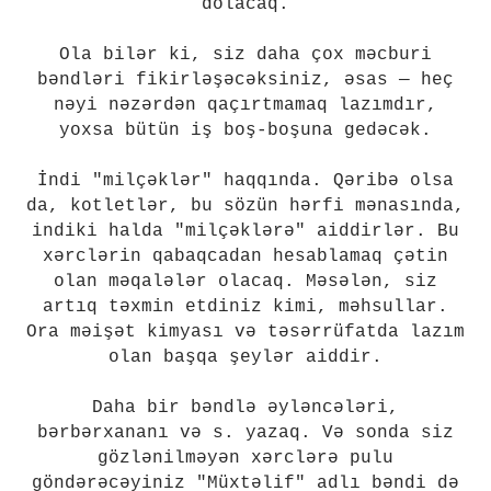
dolacaq.
Ola bilər ki, siz daha çox məcburi
bəndləri fikirləşəcəksiniz, əsas — heç
nəyi nəzərdən qaçırtmamaq lazımdır,
yoxsa bütün iş boş-boşuna gedəcək.
İndi "milçəklər" haqqında. Qəribə olsa
da, kotletlər, bu sözün hərfi mənasında,
indiki halda "milçəklərə" aiddirlər. Bu
xərclərin qabaqcadan hesablamaq çətin
olan məqalələr olacaq. Məsələn, siz
artıq təxmin etdiniz kimi, məhsullar.
Ora məişət kimyası və təsərrüfatda lazım
olan başqa şeylər aiddir.
Daha bir bəndlə əyləncələri,
bərbərxananı və s. yazaq. Və sonda siz
gözlənilməyən xərclərə pulu
göndərəcəyiniz "Müxtəlif" adlı bəndi də