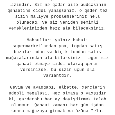
lazımdır. Siz nə qədər ailə büdcəsinin
qənaətinə ciddi yanaşsanız, o qədər tez
sizin maliyyə problemləriniz həll
olunacaq, və siz yenidən semimli
yeməklərinizdən həzz ala biləcəksiniz.
Məhsulları yalnız bahalı
supermarketlərdən yox, topdan satış
bazalarından və kiçik topdan satış
mağazalarından ala bilərsiniz — əgər siz
qənaət etməyə ciddi olaraq qərar
verdinizsə, bu sizin üçün əla
variantdır.
Geyim və ayaqqabı, əlbəttə, xərclərin
ədəbli məqaləsi. Heç olmasa o yaxşıdır
ki, qarderobu hər ay dəyişdirmək tələb
olunmur. Qənaət zamanı hər gün işdən
sonra mağazaya girmək və özünə "elə-