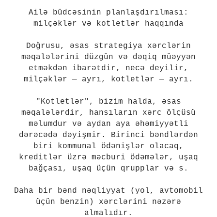
Ailə büdcəsinin planlaşdırılması:
milçəklər və kotletlər haqqında
Doğrusu, əsas strategiya xərclərin
məqalələrini düzgün və dəqiq müəyyən
etməkdən ibarətdir, necə deyilir,
milçəklər — ayrı, kotletlər — ayrı.
"Kotletlər", bizim halda, əsas
məqalələrdir, hansıların xərc ölçüsü
məlumdur və aydan aya əhəmiyyətli
dərəcədə dəyişmir. Birinci bəndlərdən
biri kommunal ödənişlər olacaq,
kreditlər üzrə məcburi ödəmələr, uşaq
bağçası, uşaq üçün qrupplar və s.
Daha bir bənd nəqliyyat (yol, avtomobil
üçün benzin) xərclərini nəzərə
almalıdır.