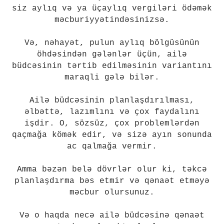
siz aylıq və ya üçaylıq vergiləri ödəmək
məcburiyyətindəsinizsə.
Və, nəhayət, pulun aylıq bölgüsünün
öhdəsindən gələnlər üçün, ailə
büdcəsinin tərtib edilməsinin variantını
maraqli gələ bilər.
Ailə büdcəsinin planlaşdırılması,
əlbəttə, lazımlını və çox faydalını
işdir. O, sözsüz, çox problemlərdən
qaçmağa kömək edir, və sizə ayın sonunda
ac qalmağa vermir.
Amma bəzən belə dövrlər olur ki, təkcə
planlaşdırma bəs etmir və qənaət etməyə
məcbur olursunuz.
Və o haqda necə ailə büdcəsinə qənaət