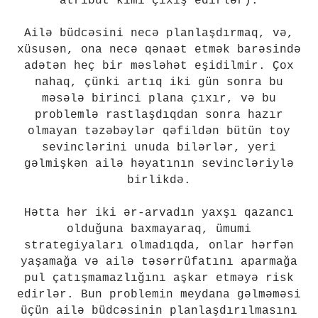
atribut kimi çıxış edirlər).
Ailə büdcəsini necə planlaşdırmaq, və,
xüsusən, ona necə qənaət etmək barəsində
adətən heç bir məsləhət eşidilmir. Çox
nahaq, çünki artıq iki gün sonra bu
məsələ birinci plana çıxır, və bu
problemlə rastlaşdıqdan sonra hazır
olmayan təzəbəylər qəfildən bütün toy
sevinclərini unuda bilərlər, yeri
gəlmişkən ailə həyatının sevincləriylə
birlikdə.
Hətta hər iki ər-arvadın yaxşı qazancı
olduğuna baxmayaraq, ümumi
strategiyaları olmadıqda, onlar hərfən
yaşamağa və ailə təsərrüfatını aparmağa
pul çatışmamazlığını aşkar etməyə risk
edirlər. Bun problemin meydana gəlməməsi
üçün ailə büdcəsinin planlaşdırılmasını