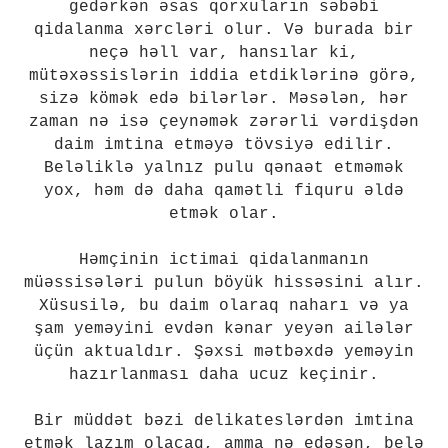
gedərkən əsas qorxuların səbəbi
qidalanma xərcləri olur. Və burada bir
neçə həll var, hansılar ki,
mütəxəssislərin iddia etdiklərinə görə,
sizə kömək edə bilərlər. Məsələn, hər
zaman nə isə çeynəmək zərərli vərdişdən
daim imtina etməyə tövsiyə edilir.
Beləliklə yalnız pulu qənaət etməmək
yox, həm də daha qamətli fiquru əldə
etmək olar.
Həmçinin ictimai qidalanmanın
müəssisələri pulun böyük hissəsini alır.
Xüsusilə, bu daim olaraq naharı və ya
şam yeməyini evdən kənar yeyən ailələr
üçün aktualdır. Şəxsi mətbəxdə yeməyin
hazırlanması daha ucuz keçinir.
Bir müddət bəzi delikateslərdən imtina
etmək lazım olacaq, amma nə edəsən, belə