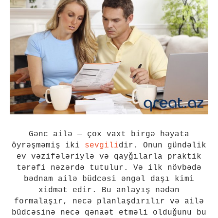
Gənc ailə — çox vaxt birgə həyata
öyrəşməmiş iki
sevgili
dir. Onun gündəlik
ev vəzifələriylə və qayğılarla praktik
tərəfi nəzərdə tutulur. Və ilk növbədə
bədnam ailə büdcəsi əngəl daşı kimi
xidmət edir. Bu anlayış nədən
formalaşır, necə planlaşdırılır və ailə
büdcəsinə necə qənaət etməli olduğunu bu