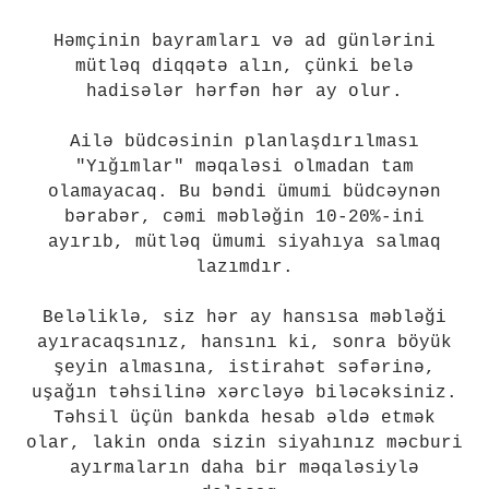
Həmçinin bayramları və ad günlərini
mütləq diqqətə alın, çünki belə
hadisələr hərfən hər ay olur.
Ailə büdcəsinin planlaşdırılması
"Yığımlar" məqaləsi olmadan tam
olamayacaq. Bu bəndi ümumi büdcəynən
bərabər, cəmi məbləğin 10-20%-ini
ayırıb, mütləq ümumi siyahıya salmaq
lazımdır.
Beləliklə, siz hər ay hansısa məbləği
ayıracaqsınız, hansını ki, sonra böyük
şeyin almasına, istirahət səfərinə,
uşağın təhsilinə xərcləyə biləcəksiniz.
Təhsil üçün bankda hesab əldə etmək
olar, lakin onda sizin siyahınız məcburi
ayırmaların daha bir məqaləsiylə