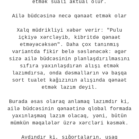
etmək sualı aktual olur.
Ailə büdcəsinə necə qənaət etmək olar
Xalq müdrikliyi xəbər verir: "Pulu
içkiyə xərcləyib, kibritdə qənaət
etməyəcəksən". Daha çox tanınmış
variantda fikir belə səslənəcək: əgər
sizə ailə büdcəsinin planlaşdırılmasını
sıfıra yaxınlaşdıran alışı etmək
lazımdırsa, onda dəsmalların və başqa
sort tualet kağızının alışında qənaət
etmək lazım deyil.
Burada əsas olaraq anlamaq lazımdır ki,
ailə büdcəsinin qənaətinə qlobal formada
yaxınlaşmaq lazım olacaq, yəni, bütün
mümkün məqalələr üzrə xərcləri kəsmək.
Aydındır ki, sığortaların, uşaq