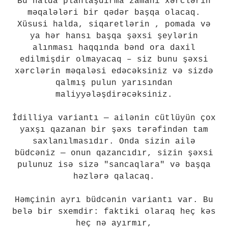
Bu halda planlaşdırma zamanı xərclərin
məqalələri bir qədər başqa olacaq.
Xüsusi halda, siqaretlərin , pomada və
ya hər hansı başqa şəxsi şeylərin
alınması haqqında bənd ora daxil
edilmişdir olmayacaq – siz bunu şəxsi
xərclərin məqaləsi edəcəksiniz və sizdə
qalmış pulun yarısından
maliyyələşdirəcəksiniz.
İdilliya variantı — ailənin cütlüyün çox
yaxşı qazanan bir şəxs tərəfindən tam
saxlanılmasıdır. Onda sizin ailə
büdcəniz — onun qazancıdır, sizin şəxsi
pulunuz isə sizə "sancaqlara" və başqa
həzlərə qalacaq.
Həmçinin ayrı büdcənin variantı var. Bu
belə bir sxemdir: faktiki olaraq heç kəs
heç nə ayırmır,