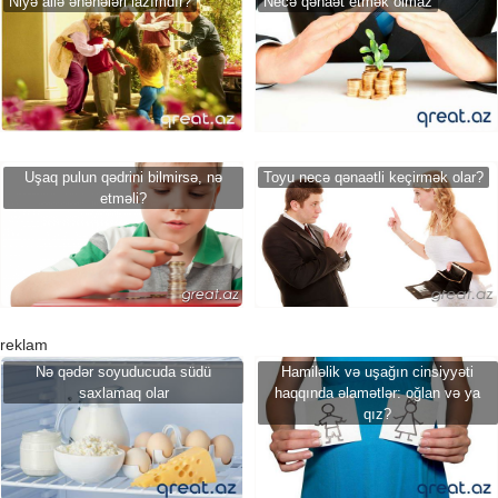
Niyə ailə ənənələri lazımdır?
Necə qənaət etmək olmaz
Uşaq pulun qədrini bilmirsə, nə
Toyu necə qənaətli keçirmək olar?
etməli?
reklam
Nə qədər soyuducuda südü
Hamiləlik və uşağın cinsiyyəti
saxlamaq olar
haqqında əlamətlər: oğlan və ya
qız?