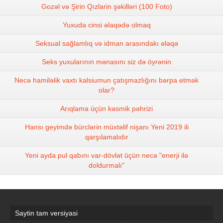
Gozəl və Şirin Qızlarin şəkilləri (100 Foto)
Yuxuda cinsi əlaqədə olmaq
Seksual sağlamlıq və idman arasındakı əlaqə
Seks yuxularının mənasını siz də öyrənin
Necə hamiləlik vaxtı kalsiumun çatışmazlığını bərpa etmək
olar?
Arıqlama üçün kəsmik pəhrizi
Hansı geyimdə bürclərin müxtəlif nişanı Yeni 2019 ili
qarşılamalıdır
Yeni ayda pul qabını var-dövlət üçün necə "enerji ilə
doldurmalı"
Saytin tam versiyasi