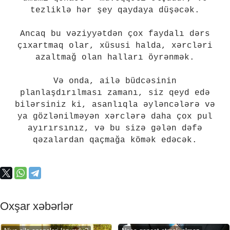
tezliklə hər şey qaydaya düşəcək.
Ancaq bu vəziyyətdən çox faydalı dərs
çıxartmaq olar, xüsusi halda, xərcləri
azaltmağ olan halları öyrənmək.
Və onda, ailə büdcəsinin
planlaşdırılması zamanı, siz qeyd edə
bilərsiniz ki, asanlıqla əyləncələrə və
ya gözlənilməyən xərclərə daha çox pul
ayırırsınız, və bu sizə gələn dəfə
qəzalardan qaçmağa kömək edəcək.
Oxşar xəbərlər