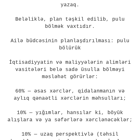
yazaq.
Beləliklə, plan təşkil edilib, pulu
bölmək vaxtıdır.
Ailə büdcəsinin planlaşdırılması: pulu
bölürük
İqtisadiyyatin və maliyyələrin alimləri
vasitələri belə sadə üsulla bölməyi
məsləhət görürlər:
60% — əsas xərclər, qidalanmanın və
aylıq qənaətli xərclərin məhsulları;
10% — yığımlar, hansılar ki, böyük
alışlara və ya səfərlərə xərclənəcəklər;
10% — uzaq perspektivlə (təhsil