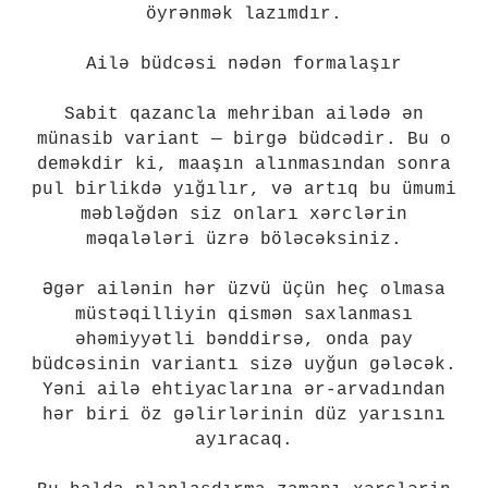
öyrənmək lazımdır.
Ailə büdcəsi nədən formalaşır
Sabit qazancla mehriban ailədə ən
münasib variant — birgə büdcədir. Bu o
deməkdir ki, maaşın alınmasından sonra
pul birlikdə yığılır, və artıq bu ümumi
məbləğdən siz onları xərclərin
məqalələri üzrə böləcəksiniz.
Əgər ailənin hər üzvü üçün heç olmasa
müstəqilliyin qismən saxlanması
əhəmiyyətli bənddirsə, onda pay
büdcəsinin variantı sizə uyğun gələcək.
Yəni ailə ehtiyaclarına ər-arvadından
hər biri öz gəlirlərinin düz yarısını
ayıracaq.