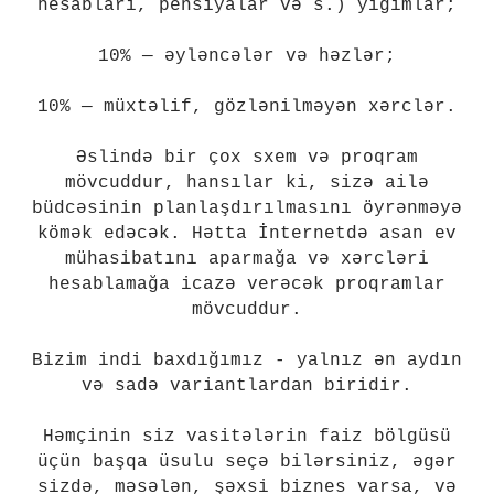
hesabları, pensiyalar və s.) yığımlar;
10% — əyləncələr və həzlər;
10% — müxtəlif, gözlənilməyən xərclər.
Əslində bir çox sxem və proqram
mövcuddur, hansılar ki, sizə ailə
büdcəsinin planlaşdırılmasını öyrənməyə
kömək edəcək. Hətta İnternetdə asan ev
mühasibatını aparmağa və xərcləri
hesablamağa icazə verəcək proqramlar
mövcuddur.
Bizim indi baxdığımız - yalnız ən aydın
və sadə variantlardan biridir.
Həmçinin siz vasitələrin faiz bölgüsü
üçün başqa üsulu seçə bilərsiniz, əgər
sizdə, məsələn, şəxsi biznes varsa, və