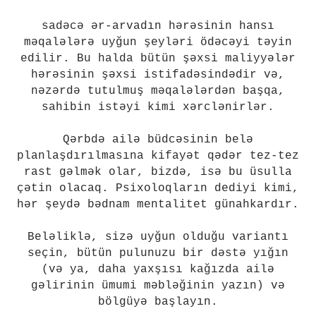
sadəcə ər-arvadın hərəsinin hansı
məqalələrə uyğun şeyləri ödəcəyi təyin
edilir. Bu halda bütün şəxsi maliyyələr
hərəsinin şəxsi istifadəsindədir və,
nəzərdə tutulmuş məqalələrdən başqa,
sahibin istəyi kimi xərclənirlər.
Qərbdə ailə büdcəsinin belə
planlaşdırılmasına kifayət qədər tez-tez
rast gəlmək olar, bizdə, isə bu üsulla
çətin olacaq. Psixoloqların dediyi kimi,
hər şeydə bədnam mentalitet günahkardır.
Beləliklə, sizə uyğun olduğu variantı
seçin, bütün pulunuzu bir dəstə yığın
(və ya, daha yaxşısı kağızda ailə
gəlirinin ümumi məbləğinin yazın) və
bölgüyə başlayın.