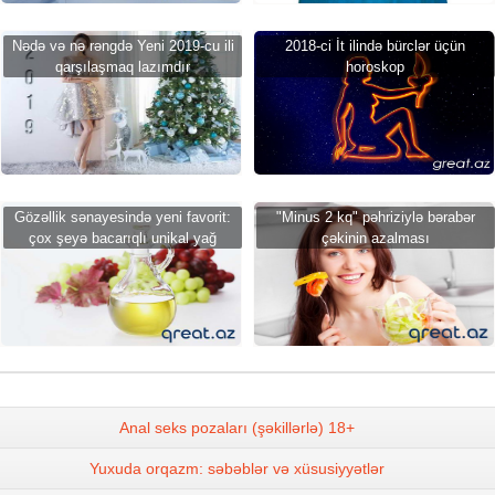
Nədə və nə rəngdə Yeni 2019-cu ili
2018-ci İt ilində bürclər üçün
qarşılaşmaq lazımdır
horoskop
Gözəllik sənayesində yeni favorit:
"Minus 2 kq" pəhriziylə bərabər
çox şeyə bacarıqlı unikal yağ
çəkinin azalması
Anal seks pozaları (şəkillərlə) 18+
Yuxuda orqazm: səbəblər və xüsusiyyətlər