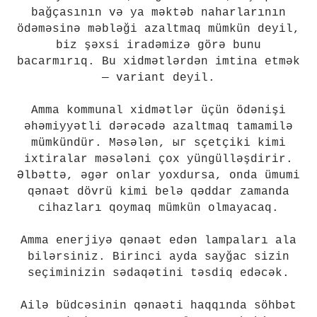
bağçasının və ya məktəb naharlarının
ödəməsinə məbləği azaltmaq mümkün deyil,
biz şəxsi iradəmizə görə bunu
bacarmırıq. Bu xidmətlərdən imtina etmək
— variant deyil.
Amma kommunal xidmətlər üçün ödənişi
əhəmiyyətli dərəcədə azaltmaq tamamilə
mümkündür. Məsələn, ыг sçetçiki kimi
ixtiralar məsələni çox yüngülləşdirir.
Əlbəttə, əgər onlar yoxdursa, onda ümumi
qənaət dövrü kimi belə qəddar zamanda
cihazları qoymaq mümkün olmayacaq.
Amma enerjiyə qənaət edən lampaları ala
bilərsiniz. Birinci ayda sayğac sizin
seçiminizin sədaqətini təsdiq edəcək.
Ailə büdcəsinin qənaəti haqqında söhbət