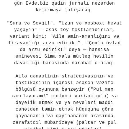
gün Evde.biz qadın jurnalı nəzərdən
keçirməyə çalışacaq.
"Şura və Sevgi!", "Uzun və xoşbəxt həyat
yaşayın" — əsas toy tostlarıdırlar,
variant kimi: "Ailə əmin-amanlığını və
firavanlığı arzu edirik!". "Çoxlu övlad
da arzu edirik!" deyə — hansısa
əminəvəsi Sima xala mütləq nəsilin
davamlığı barəsində narahat olacaq.
Ailə qənaətinin strategiyasının və
taktikasının işarəsi əsasən vəzifə
bölgüsü oyununa bənzəyir ("Pul mən
xərcləyəcəm!" məcburi variantıyla) və
dayəlik etmək və ya nəvələri maddi
cəhətdən təmin etmək hüququna görə
qaynananın və qayınananın arasında
zarafatcıl mübarizəyə (paltar və pul