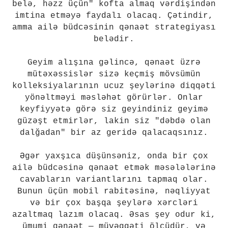
belə, həzz üçün" kofta almaq vərdişindən
imtina etməyə faydalı olacaq. Çətindir,
amma ailə büdcəsinin qənaət strategiyası
belədir.
Geyim alışına gəlincə, qənaət üzrə
mütəxəssislər sizə keçmiş mövsümün
kolleksiyalarının ucuz şeylərinə diqqəti
yönəltməyi məsləhət görürlər. Onlar
keyfiyyətə görə siz geyindiniz geyimə
güzəşt etmirlər, lakin siz "dəbdə olan
dalğadan" bir az geridə qalacaqsınız.
Əgər yaxşıca düşünsəniz, onda bir çox
ailə büdcəsinə qənaət etmək məsələlərinə
cavabların variantlarını tapmaq olar.
Bunun üçün mobil rabitəsinə, nəqliyyat
və bir çox başqa şeylərə xərcləri
azaltmaq lazım olacaq. Əsas şey odur ki,
ümumi qənaət — müvəqqəti ölçüdür, və