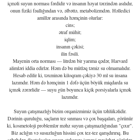
içməli suyun norması fərdidir və insanın həyat tərzindən asılıdır,
onun fiziki fəallığından və, əlbəttə, metabolizmdən. Həlledici
amillər arasında həmçinin olurlar:
cins;
ətraf mühit;
iqlim;
insanın çəkisi;
ilin fəsili.
Mayenin orta norması — litrdən bir yarıma qədər, Harvard
alimləri iddia edirlər. Həm də bu mütləq təmiz su olmamalıdır.
Hesab edilir ki, təxminən kiloqram çəkiyə 30 ml su insana
lazımdır. Həm də həmçinin 1 dəfə üçün böyük miqdarda su
içmək zərərlidir — suyu gün boyunca kiçik porsiyalarla içmək
lazımdır.
Suyun çatışmazlığı bizim orqanizmimiz üçün təhlükəlidir.
Dərinin quruluğu, saçların tez sınması və çox başqaları, görünür
ki, kosmetoloji problemlər məhz suyun çatışmazlığından "çıxır".
Biz aclığın və susuzluğun hissini çox tez-tez qarışdırırıq. Bu
səbəbdən diyetoloqlar suyun stəkanını içməyi məsləhət görürlər,