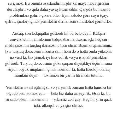
su içmək. Bu onunla əsaslandırılmışdır ki, maye mədə şirəsini
durulaşdırır və qida daha yavaş həzm edilir. Qarşıda bu həzmlə
problemlərə gətirib çıxara bilər. Eyni səbəbə görə suyu (çay,
qəhvə, şirələr) içmək yeməkdən dərhal sonra məsləhət görmürlər.
Ancaq, son tədqiqatlar göstərdi ki, bu belə deyil. Kalqari
universitetinin alimlərinin tədqiqatlarına əsasən, içki heç cür
mədə şirəsinin turşluq dərəcəsinə təsir etmir. Bizim orqanizmimiz
[zw turşluq dərəcəsini nizama salır, həm də o hətta onda yüksəlir,
nə vaxt ki, biz yemək iyi hiss edirik və ya iştahalı yeməkləri
görürük. Turşluq dərəcəsinin gözə çarpan dəyişikliyi üçün insana
suyun böyük miqdarını içmək lazımdır ki, hətta fizioloji olaraq
mümkün deyil — təxminən bir yarım litr mədə tutumu.
Yeməkdən əvvəl içilmiş su və ya yemək zamanı hətta hansısa bir
ölçüdə bizə kömək edir — belə biz daha az yeyirik. Əsas ki, bu
su sadə olsun, maksimum — şəkərsiz zəif çay. Heç bir şirin qazl;
içki, alkoqol və ya şirə olmaz.