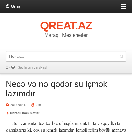
Giriş
QREAT.AZ
Maraqli Meslehetler
Saytin tam versiyasi
Necə və nə qədər su içmək
lazımdır
2017 fev 12
2487
Maraqli məlumatlar
Son zamanlar tez-tez biz o haqda məqalələrlə və qeydlərlə
qarşılaşırıq ki, çox su içmək lazımdır. İçməli rejim böyük mənaya