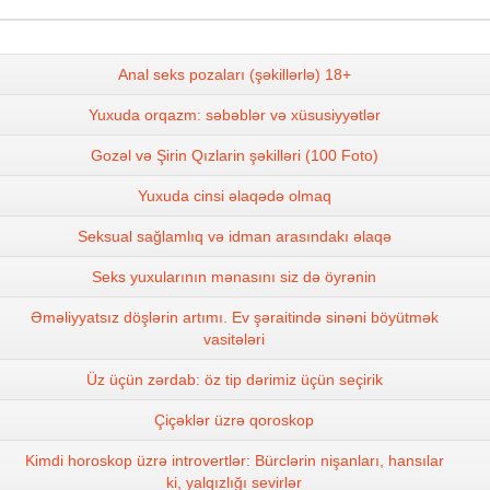
Anal seks pozaları (şəkillərlə) 18+
Yuxuda orqazm: səbəblər və xüsusiyyətlər
Gozəl və Şirin Qızlarin şəkilləri (100 Foto)
Yuxuda cinsi əlaqədə olmaq
Seksual sağlamlıq və idman arasındakı əlaqə
Seks yuxularının mənasını siz də öyrənin
Əməliyyatsız döşlərin artımı. Ev şəraitində sinəni böyütmək
vasitələri
Üz üçün zərdab: öz tip dərimiz üçün seçirik
Çiçəklər üzrə qoroskop
Kimdi horoskop üzrə introvertlər: Bürclərin nişanları, hansılar
ki, yalqızlığı sevirlər