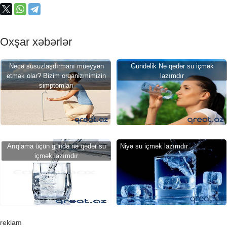
Oxşar xəbərlər
Necə susuzlaşdırmanı müəyyən
Gündəlik Nə qədər su içmək
etmək olar? Bizim orqanizmimizin
lazımdır
simptomları
Arıqlama üçün gündə nə qədər su
Niyə su içmək lazımdır
içmək lazımdır
reklam