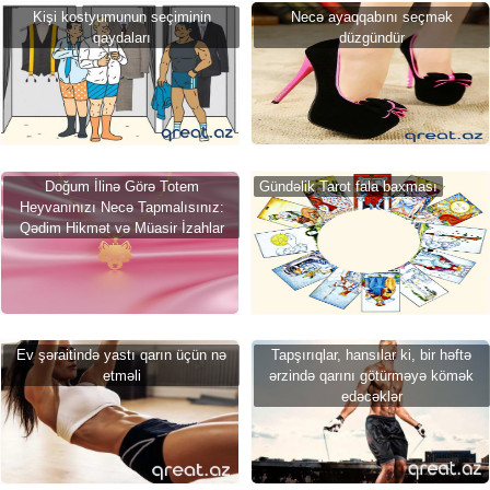
Kişi kostyumunun seçiminin
Necə ayaqqabını seçmək
qaydaları
düzgündür
Doğum İlinə Görə Totem
Gündəlik Tarot fala baxması
Heyvanınızı Necə Tapmalısınız:
Qədim Hikmət və Müasir İzahlar
Ev şəraitində yastı qarın üçün nə
Tapşırıqlar, hansılar ki, bir həftə
etməli
ərzində qarını götürməyə kömək
edəcəklər