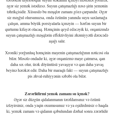
əgər siz yemək istədizsə. Suyun çatışmazlığı nəsə şirin yemənin
təhrikçisidir. Xüsusilə bu məşqlər zamanı gözə çarpandır. Əgər
siz məşğul olursunuzsa, onda özünün yanında suyu saxlamağa
çalışın, amma böyük porsiyalarla içməyin — hərfən suyun bir
qurtumu kifayət olacaq. Həmçinin qeyd edəcəyik ki, orqanizmdə
suyun çatışmazlığı məşqlərin effektivliyini əhəmiyyətli dərəcədə
aşağı salır.
Xroniki yorğunluq həmçinin mayenin çatışmazlığının nəticəsi ola
bilər. Məsələ ondadır ki, əgər orqanizmə maye çatmırsa, qan
daha sıx olur, ürək döyüntüsü yavaşıyır və qan daha yavaş
beyinə hərəkət edir. Daha bir maraqlı fakt — suyun çatışmazlığı
pis əhval-ruhiyyənin səbəbi ola bilər.
Zərərlidirmi yemək zamanı su içmək?
Əgər siz düzgün qidalanmanın tərəfdarısınız və özünü
izləyirsiniz, onda yəqin oxumusunuz və ya eşidirdmisiz o haqda
ki, yemək zamanı və qidanın qəbulundan dərhal sonra zərərlidir