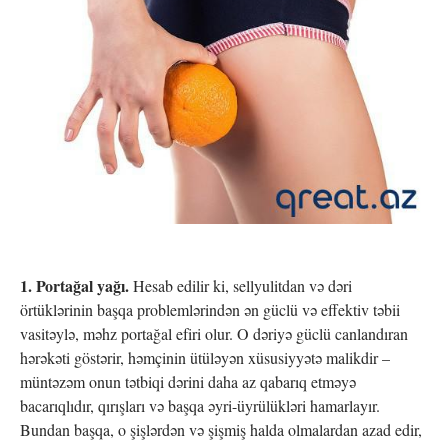
1. Portağal yağı.
Hesab edilir ki, sellyulitdan və dəri
örtüklərinin başqa problemlərindən ən güclü və effektiv təbii
vasitəylə, məhz portağal efiri olur. O dəriyə güclü canlandıran
hərəkəti göstərir, həmçinin ütüləyən xüsusiyyətə malikdir –
müntəzəm onun tətbiqi dərini daha az qabarıq etməyə
bacarıqlıdır, qırışları və başqa əyri-üyrülükləri hamarlayır.
Bundan başqa, o şişlərdən və şişmiş halda olmalardan azad edir,