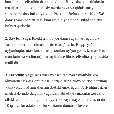
hansılar ki, sellyulitin doğru peykidir. Bu vasitədən istifadəylə
masajlar limfo axın, intensiv nəmləməyə və qidalanmaya
sürətlənməsinə imkan yaradır. Prosedur üçün adətən 10 qr 5-6
damcı əsas (adətən əsas kimi zeytun yağından istifadə edirlər)
kifayət qədərdir.
2. Zeytun yağı.
Kəsiklərin və yaraların sağalması üçün əla
vasitədir, dərinin solmasını sürəti aşağı salır. Başqa yağlarla
uyğunluqda, məsələn, sitrus (istənilən uyğun gələcək, məsələn,
mandarin və ya limon), parlaq ifadə edilmişsellyulitə qarşı təsirlə
malikdir.
3. Darçının yağı.
Xoş ətirə və qızdıran təsirə malikdir, çox
idmançılar tez-tez onu masaj qarışıqlarına əlavə edirlər, dartılmış
vəziyyətdə bədənin dərisini dəstəkləmək üçün. Sellyulitin erkən
mərhələlərində darçının yağından istifadəylə masajlar xüsusilə
effektivdir, bunun üçün müəyyən dozaya riayət etmək lazımdır:
10 qr əsaslar adətən iki bu vasitənin damcısı əlavə edir.