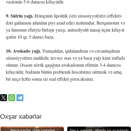
vasitənin 5-6 damcısı kifayətdir.
9. Sidrin yağı.
Həmçinin lipolitik özlə xüsusiyyətlərlə (effektiv
dəri qatlarının altından piyi azad edir) məlumdur. Berqamotun və
ya limonun efiriylə birləşir yaxşı, antisellyulit masaj üçün kifayət
qədər 10 qr, 5 damcı baza.
10. Avokado yağı.
Yumşaldan, qidalandıran və cavanlaşdıran
xüsusiyyətlərə malikdir, tez-tez əsas və ya baza yağı kimi istifadə
olunur. Əsasın xörək qaşığına avokadonun efirinin 3-4 damcısı
kifayətdir, bədənin bütün problemli hissələrinə sürtmək və artıq
bir neçə həftə sonra siz real effekti görəcəksiniz.
Oxşar xəbərlər
Necə saçlar üçün portağal
Necə qarında, əllərdə və ayaqlarda