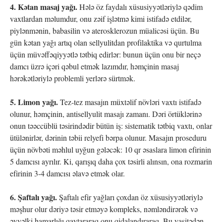
4. Kətan masaj yağı.
Hələ öz faydalı xüsusiyyətləriylə qədim
vaxtlardan məlumdur, onu zəif işlətmə kimi istifadə etdilər,
piylənmənin, babasilin və aterosklerozun müalicəsi üçün. Bu
gün kətan yağı artıq olan sellyulitdan profilaktika və qurtulma
üçün müvəffəqiyyətlə tətbiq edirlər: bunun üçün onu bir neçə
damcı üzrə içəri qəbul etmək lazımdır, həmçinin masaj
hərəkətləriylə problemli yerlərə sürtmək.
5. Limon yağı.
Tez-tez masajın müxtəlif növləri vaxtı istifadə
olunur, həmçinin, antisellyulit masajı zamanı. Dəri örtüklərinə
onun təəccüblü təsirindədir bütün iş: sistematik tətbiq vaxtı, onlar
ütülənirlər, dərinin təbii relyefi bərpa olunur. Masajın proseduru
üçün növbəti məhlul uyğun gələcək: 10 qr əsaslara limon efirinin
5 damcısı ayrılır. Ki, qarışıq daha çox təsirli alınsın, ona rozmarin
efirinin 3-4 damcısı əlavə etmək olar.
6. Şaftalı yağı.
Şaftalı efir yağları çoxdan öz xüsusiyyətləriylə
məşhur olur dəriyə təsir etməyə kompleks, nəmləndirərək və
əvvəlki hamarlığı qaytararaq onu qidalandıraraq. Bu vasitədən