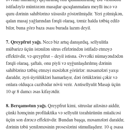
istifadəylə müntəzəm masajlar qıcıqlanmalara meylli incə və
quru dərinin sahiblərinə xüsusilə göstərilmişdir. Yeri gəlmişkən,
qalan masaj yağlarından fərqli olaraq, təmiz halda tətbiq edilə
bilər, buna görə baza əsası burada lazım deyil.
7. Qreypfrut yağı.
Necə biz artıq danışırdıq, sellyulitla
mübarizə üçün istənilən sitrus efirlərindən istifadə etməyə
effektivdir, və qreypfrut – deyil istisna. Əvvəlki nümayəndədən
fərqli olaraq, şaftalı, onu piyli və uyğunlaşdırılmış dərinin
sahiblərinə tətbiq etməyi məsləhət görürlər: məsamələri yaxşı
daraldır, əyri-üyrülükləri hamarlayır, dəri örtüklərini çəkir və
onlara olduqca cazibədar növü verir. Antisellyulit Masajı üçün
10 qr 8 damcı əsas kifayətdir.
8. Berqamotun yağı.
Qreypfrut kimi, sitruslar ailəsinə aiddir,
çünki həmçinin profilaktika və sellyulit təzahürünün müalicəsi
üçün son dərəcə effektivdir. Bundan başqa, məsamələri daraldır,
dərinin təbii yeniləməsinin proseslərini stimullaşdırır. 10 q əsasa