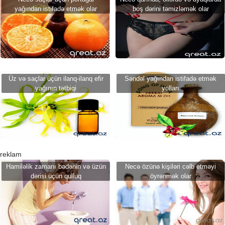
yağından istifadə etmək olar
boş dərini təmizləmək olar
Üz və saçlar üçün ilanq-ilanq efir
Səndəl yağından istifadə etmək
yağının tətbiqi
yolları
reklam
Hamiləlik zamanı bədənin və üzün
Necə özünə kişiləri cəlb etməyi
dərisi üçün qulluq
öyrənmək olar