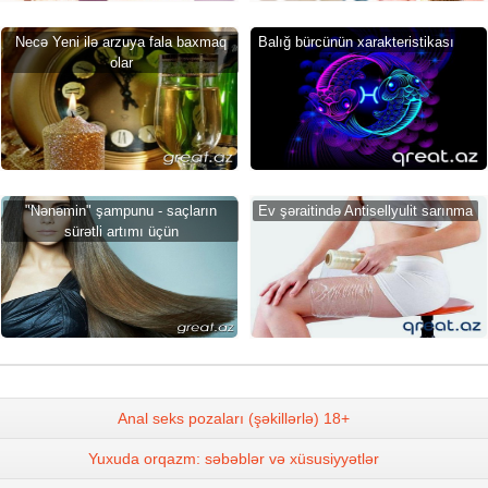
Necə Yeni ilə arzuya fala baxmaq
Balığ bürcünün xarakteristikası
olar
"Nənəmin" şampunu - saçların
Ev şəraitində Antisellyulit sarınma
sürətli artımı üçün
Anal seks pozaları (şəkillərlə) 18+
Yuxuda orqazm: səbəblər və xüsusiyyətlər