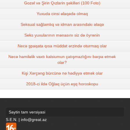
Gozəl və Şirin Qızlarin şəkilləri (100 Foto)
Yuxuda cinsi əlaqədə olmaq
Seksual sağlamlıq və idman arasındakı əlaqə
Seks yuxularının mənasını siz də öyrənin
Necə şpaqata qısa müddət ərzində oturmaq olar
Necə hamiləlik vaxtı kalsiumun çatışmazlığını bərpa etmək
olar?
Kişi Xərçəng bürcünə nə hədiyyə etmək olar
2018-ci ildə Oğlaq üçün eşq horoskopu
Saytin tam versiyasi
S.E.N. | info@great.az