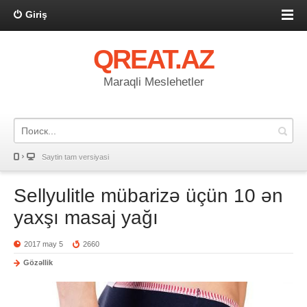
Giriş
QREAT.AZ
Maraqli Meslehetler
Saytin tam versiyasi
Sellyulitle mübarizə üçün 10 ən
yaxşı masaj yağı
2017 may 5
2660
Gözəllik