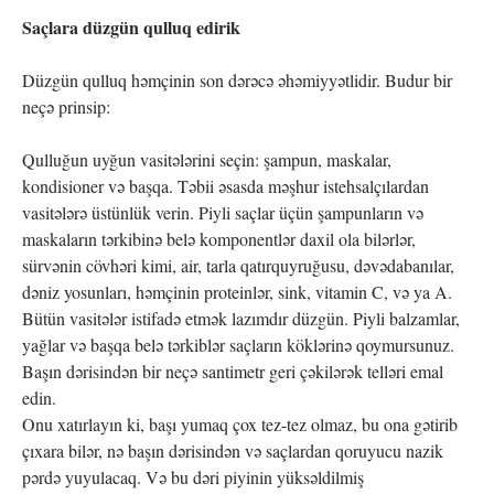
Saçlara düzgün qulluq edirik
Düzgün qulluq həmçinin son dərəcə əhəmiyyətlidir. Budur bir
neçə prinsip:
Qulluğun uyğun vasitələrini seçin: şampun, maskalar,
kondisioner və başqa. Təbii əsasda məşhur istehsalçılardan
vasitələrə üstünlük verin. Piyli saçlar üçün şampunların və
maskaların tərkibinə belə komponentlər daxil ola bilərlər,
sürvənin cövhəri kimi, air, tarla qatırquyruğusu, dəvədabanılar,
dəniz yosunları, həmçinin proteinlər, sink, vitamin C, və ya A.
Bütün vasitələr istifadə etmək lazımdır düzgün. Piyli balzamlar,
yağlar və başqa belə tərkiblər saçların köklərinə qoymursunuz.
Başın dərisindən bir neçə santimetr geri çəkilərək telləri emal
edin.
Onu xatırlayın ki, başı yumaq çox tez-tez olmaz, bu ona gətirib
çıxara bilər, nə başın dərisindən və saçlardan qoruyucu nazik
pərdə yuyulacaq. Və bu dəri piyinin yüksəldilmiş