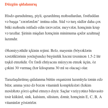
Düzgün qidalanırıq
Hisdə qurudulmuş, piyli, qızardılmış məhsullardan, fəstfuddan
və başqa "zərərlərdən" imtina edin. Süd və turş südlər daha çox
bitki məhsulu istifadə edin tərəvəzlər, meyvələr, həmçinin krup
və taxıllar. Şirinin miqdarı həmçinin minimuma qədər azaltmağ
lazımdır.
Əhəmiyyətlidir içkinin rejimi. Belə, mayenin (böyrəklərin
xəstəliklərinin yoxluğunda) birgünlük həcmi təxminən 1,5-2 litr
təşkil etməlidir. Öz fərdi ehtiyacını müəyyən etmək üçün, öz
çəkini 30 vurmaq (hər kiloqrama 30 ml su olacaq) olar.
Tarazlaşdırılmış qidalanma bütün orqanizmi lazımlıyla təmin edə
bilər, amma yenə də bəzən vitaminli kompleksləri (həkim
məsləhətə görə) qəbul etməyə dəyir. Saçlar vəziyyətinə bilavasitə
təsir kükürd, sink, kalsium, silisium, dəmir, həmçinin E, C, B, A
vitaminlər göstərirlər.