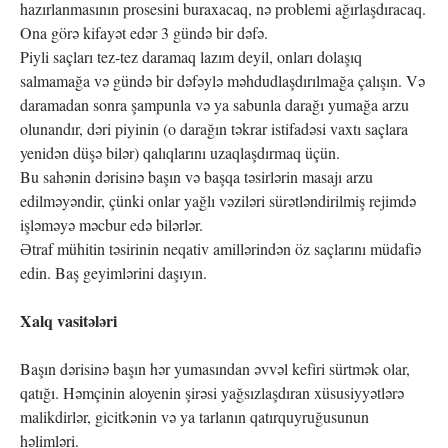
hazırlanmasının prosesini buraxacaq, nə problemi ağırlaşdıracaq.
Ona görə kifayət edər 3 gündə bir dəfə.
Piyli saçları tez-tez daramaq lazım deyil, onları dolaşıq
salmamağa və gündə bir dəfəylə məhdudlaşdırılmağa çalışın. Və
daramadan sonra şampunla və ya sabunla darağı yumağa arzu
olunandır, dəri piyinin (o darağın təkrar istifadəsi vaxtı saçlara
yenidən düşə bilər) qalıqlarını uzaqlaşdırmaq üçün.
Bu sahənin dərisinə başın və başqa təsirlərin masajı arzu
edilməyəndir, çünki onlar yağlı vəziləri sürətləndirilmiş rejimdə
işləməyə məcbur edə bilərlər.
Ətraf mühitin təsirinin neqativ amillərindən öz saçlarını müdafiə
edin. Baş geyimlərini daşıyın.
Xalq vasitələri
Başın dərisinə başın hər yumasından əvvəl kefiri sürtmək olar,
qatığı. Həmçinin aloyenin şirəsi yağsızlaşdıran xüsusiyyətlərə
malikdirlər, gicitkənin və ya tarlanın qatırquyruğusunun
həlimləri.