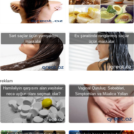
Sərt saçlar üçün yumşaldıcı
Ev şəraitində rənglənmiş saçlar
maskalar
üçün maskalar
reklam
Hamiləliyin qarşısını alan vasitələr:
Vaginal Quruluq: Səbəbləri,
necə uyğun olanı seçmək olar?
Simptomları və Müalicə Yolları