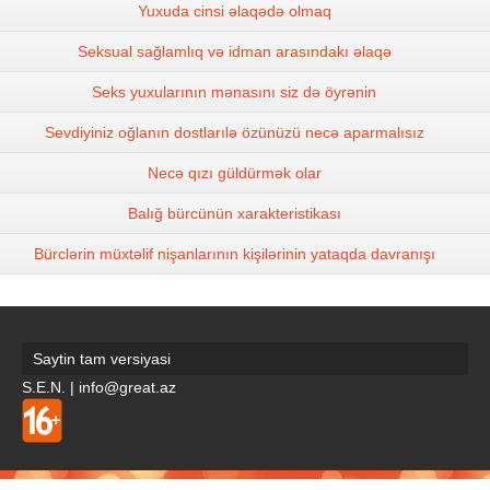
Yuxuda cinsi əlaqədə olmaq
Seksual sağlamlıq və idman arasındakı əlaqə
Seks yuxularının mənasını siz də öyrənin
Sevdiyiniz oğlanın dostlarılə özünüzü necə aparmalısız
Necə qızı güldürmək olar
Balığ bürcünün xarakteristikası
Bürclərin müxtəlif nişanlarının kişilərinin yataqda davranışı
Saytin tam versiyasi
S.E.N. | info@great.az