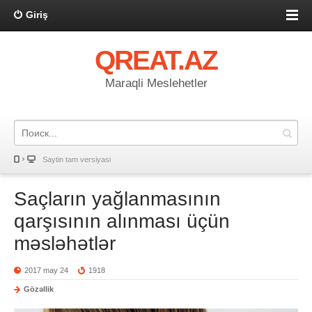
Giriş
QREAT.AZ
Maraqli Meslehetler
Saytin tam versiyasi
Saçların yağlanmasının
qarşısının alınması üçün
məsləhətlər
2017 may 24
1918
Gözəllik