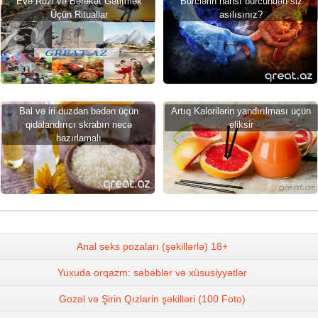
Evə Ruzi və Bərəkət Gətirmək
Bürclərin hansı bürcündən siz
Üçün Rituallar
asılısınız?
Bal və iri duzdan bədən üçün
Artıq Kalorilərin yandırılması üçün
qidalandırıcı skrabın necə
eliksir
hazırlamalı
Anal seks pozaları (şəkillərlə) 18+
Yuxuda orqazm: səbəblər və xüsusiyyətlər
Gozəl və Şirin Qızlarin şəkilləri (100 Foto)