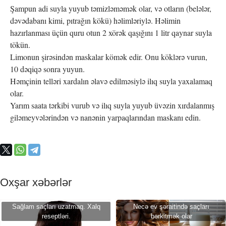
Şampun adi suyla yuyub təmizləməmək olar, və otların (belələr,
dəvədabanı kimi, pıtrağın kökü) həlimləriylə. Həlimin
hazırlanması üçün quru otun 2 xörək qaşığını 1 litr qaynar suyla
tökün.
Limonun şirəsindən maskalar kömək edir. Onu köklərə vurun,
10 dəqiqə sonra yuyun.
Həmçinin telləri xardalın əlavə edilməsiylə ilıq suyla yaxalamaq
olar.
Yarım saata tərkibi vurub və ilıq suyla yuyub üvəzin xırdalanmış
giləmeyvələrindən və nanənin yarpaqlarından maskanı edin.
Oxşar xəbərlər
Sağlam saçları uzatmaq. Xalq
Necə ev şəraitində saçları
reseptləri.
bərkitmək olar