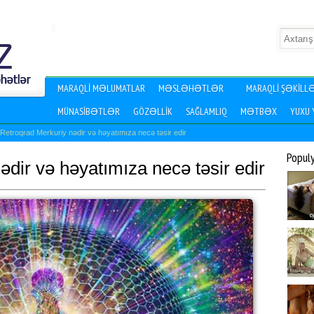
MARAQLI MƏLUMATLAR
MƏSLƏHƏTLƏR
MARAQLI ŞƏKILL
MÜNASIBƏTLƏR
GÖZƏLLIK
SAĞLAMLIQ
MƏTBƏX
YUXU
Retroqrad Merkuriy nədir və həyatımıza necə təsir edir
Popul
dir və həyatımıza necə təsir edir