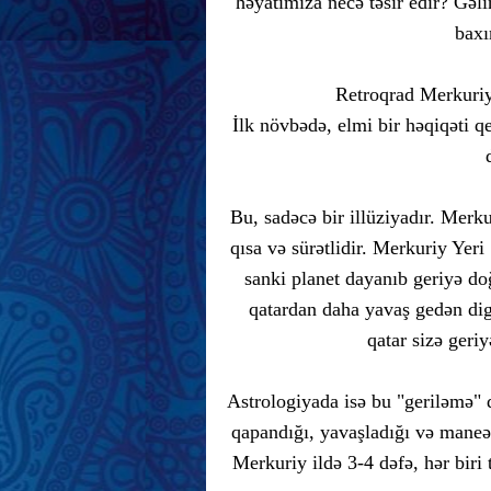
həyatımıza necə təsir edir? Gəli
baxı
Retroqrad Merkuriy
İlk növbədə, elmi bir həqiqəti 
Bu, sadəcə bir illüziyadır. Merku
qısa və sürətlidir. Merkuriy Ye
sanki planet dayanıb geriyə do
qatardan daha yavaş gedən di
qatar sizə geri
Astrologiyada isə bu "geriləmə" d
qapandığı, yavaşladığı və maneəl
Merkuriy ildə 3-4 dəfə, hər biri