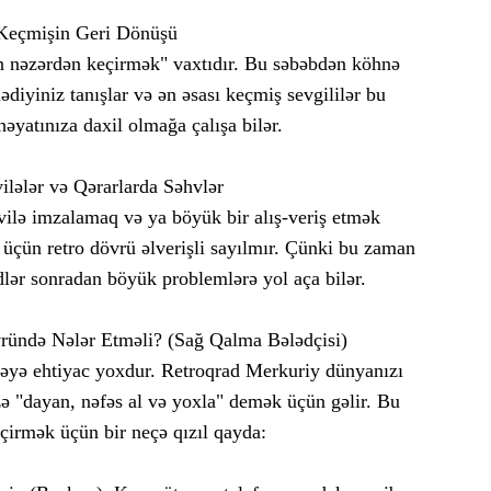
Keçmişin Geri Dönüşü
ən nəzərdən keçirmək" vaxtıdır. Bu səbəbdən köhnə
diyiniz tanışlar və ən əsası keçmiş sevgililər bu
əyatınıza daxil olmağa çalışa bilər.
ilələr və Qərarlarda Səhvlər
vilə imzalamaq və ya böyük bir alış-veriş etmək
üçün retro dövrü əlverişli sayılmır. Çünki bu zaman
lər sonradan böyük problemlərə yol aça bilər.
ründə Nələr Etməli? (Sağ Qalma Bələdçisi)
əyə ehtiyac yoxdur. Retroqrad Merkuriy dünyanızı
zə "dayan, nəfəs al və yoxla" demək üçün gəlir. Bu
çirmək üçün bir neçə qızıl qayda: