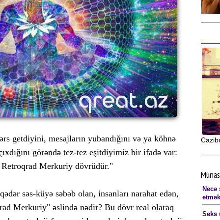
ərs getdiyini, mesajların yubandığını və ya köhnə
Cazibə
çıxdığını görəndə tez-tez eşitdiyimiz bir ifadə var:
 Retroqrad Merkuriy dövrüdür."
Münas
Necə s
qədər səs-küyə səbəb olan, insanları narahat edən,
etmək
rad Merkuriy" əslində nədir? Bu dövr real olaraq
Seks 