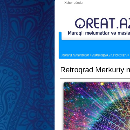
Xəbər göndər
Maraqlı Məsləhətlər
»
Astroloqiya və Ezoterika
» 
Retroqrad Merkuriy nə