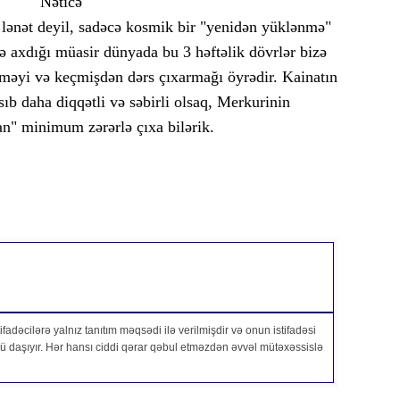
Nəticə
 lənət deyil, sadəcə kosmik bir "yenidən yüklənmə"
lə axdığı müasir dünyada bu 3 həftəlik dövrlər bizə
tməyi və keçmişdən dərs çıxarmağı öyrədir. Kainatın
ıb daha diqqətli və səbirli olsaq, Merkurinin
an" minimum zərərlə çıxa bilərik.
fadəcilərə yalnız tanıtım məqsədi ilə verilmişdir və onun istifadəsi
özü daşıyır. Hər hansı ciddi qərar qəbul etməzdən əvvəl mütəxəssislə