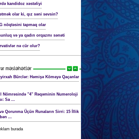
ərdə kandidoz xəstəliyi
etmək olar ki, qız səni sevsin?
G nöqtəsini tapmaq olar
nluq və ya qadın orqazmı sənəti
rvativlər nə cür olur?
yar məsləhətlər
yirxah Bürclər: Həmişə Köməyə Qaçanlar
l Nömrəsində "4" Rəqəminin Numeroloji
: Sa ...
və Qorunma Üçün Runaların Sirri: 15 İllik
bən ...
reklam burada
sis Bürclər: Pulu Ən Çox Sevən və
əməyə Qorxa ...