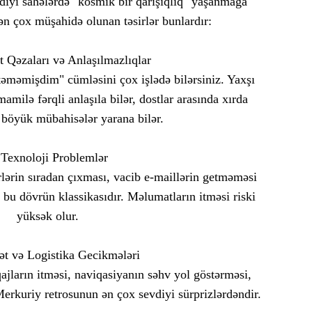
diyi sahələrdə "kosmik bir qarışıqlıq" yaşanmağa
"Döyü
ən çox müşahidə olunan təsirlər bunlardır:
Mənal 
t Qəzaları və Anlaşılmazlıqlar
məmişdim" cümləsini çox işlədə bilərsiniz. Yaxşı
amilə fərqli anlaşıla bilər, dostlar arasında xırda
 böyük mübahisələr yarana bilər.
 Texnoloji Problemlər
lərin sıradan çıxması, vacib e-maillərin getməməsi
bu dövrün klassikasıdır. Məlumatların itməsi riski
yüksək olur.
ət və Logistika Gecikmələri
qajların itməsi, naviqasiyanın səhv yol göstərməsi,
erkuriy retrosunun ən çox sevdiyi sürprizlərdəndir.