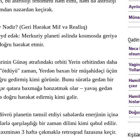
n, bu astroloji fenomeni həm elmi, həm də astroloji
Ayrılı
mdan nəzərdən keçirək.
Münas
 Nədir? (Geri Hərəkət Mif və Reallıq)
qeyd edək: Merkuriy planeti əslində kosmosda geriyə
Qadin 
doğru hərəkət etmir.
Necə b
olsun
rinin Günəş ətrafındakı orbiti Yerin orbitindən daha
Vagin
ri "ötdüyü" zaman, Yerdən baxan bir müşahidəçi üçün
Yollar
ğru gedirmiş kimi görünür. Bunu sürətlə gedən bir
Hamil
çıxır
gər qatara baxmağa bənzətmək olar – yavaş gedən
yə doğru hərəkət edirmiş kimi gəlir.
Hamilə
hislə
Doğuş
övrü planetin təmsil etdiyi sahələrdə enerjinin içinə
ərlə qarşılaşdığı bir zaman dilimi kimi qəbul edilir.
 təxminən 3 həftə çəkməklə retroqrad fazasına keçir.
Kişilə