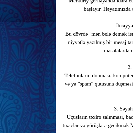
Merkuriy geriləyəndə idarə et
başlayır. Həyatımızda 
1. Ünsiyyə
Bu dövrdə "mən belə demək istə
niyyətlə yazılmış bir mesaj tam
məsələlərdən
2.
Telefonların donması, kompüter
və ya "spam" qutusuna düşməsi 
3. Səyah
Uçuşların təxirə salınması, ba
tıxaclar və görüşlərə gecikmək M