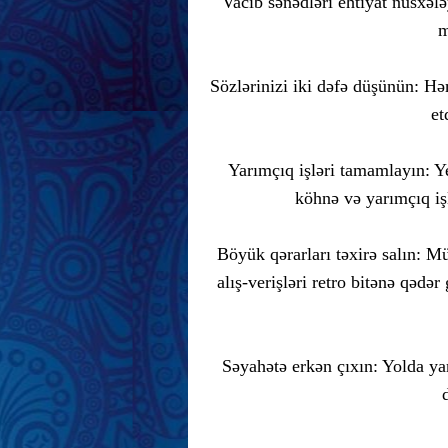
Vacib sənədləri ehtiyat nüsxə
m
Sözlərinizi iki dəfə düşünün: Hə
et
Yarımçıq işləri tamamlayın: Y
köhnə və yarımçıq i
Böyük qərarları təxirə salın: M
alış-verişləri retro bitənə qədə
Səyahətə erkən çıxın: Yolda yar