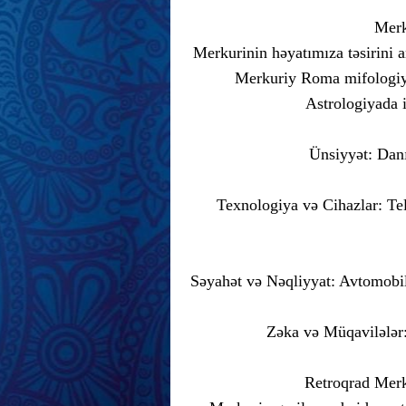
Merk
Merkurinin həyatımıza təsirini 
Merkuriy Roma mifologiyası
Astrologiyada i
Ünsiyyət: Danı
Texnologiya və Cihazlar: Tel
Səyahət və Nəqliyyat: Avtomobillə
Zəka və Müqavilələr: 
Retroqrad Merk