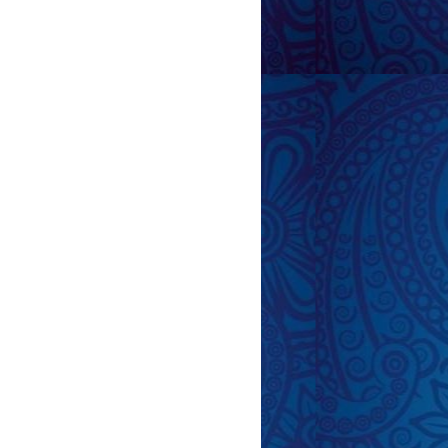
ş arabası" Tarot Kartı: Səyahət və Hərəkət
...