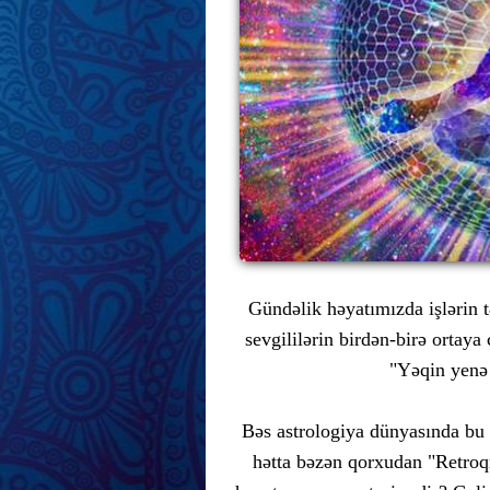
Gündəlik həyatımızda işlərin t
sevgililərin birdən-birə ortaya 
"Yəqin yenə
Bəs astrologiya dünyasında bu 
hətta bəzən qorxudan "Retroq