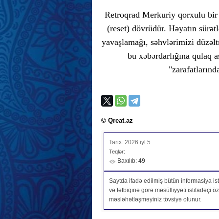
Retroqrad Merkuriy qorxulu bir
(reset) dövrüdür. Həyatın sürət
yavaşlamağı, səhvlərimizi düzəl
bu xəbərdarlığına qulaq as
"zarafatlarınd
© Qreat.az
Tarix: 2026 iyl 5
Teqlər:
Baxılıb:
49
Saytda ifadə edilmiş bütün informasiya isti
və tətbiqinə görə məsülliyyəti istifadəçi 
məsləhətləşməyiniz tövsiyə olunur.