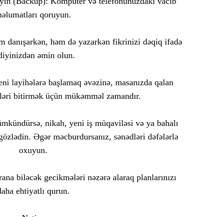
ləyin (Backup): Kompüter və telefonunuzdakı vacib
əlumatları qoruyun.
m danışarkən, həm də yazarkən fikrinizi dəqiq ifadə
diyinizdən əmin olun.
eni layihələrə başlamaq əvəzinə, masanızda qalan
şləri bitirmək üçün mükəmməl zamandır.
ümkündürsə, nikah, yeni iş müqaviləsi və ya bahalı
r gözlədin. Əgər məcburdursanız, sənədləri dəfələrlə
oxuyun.
ana biləcək gecikmələri nəzərə alaraq planlarınızı
daha ehtiyatlı qurun.