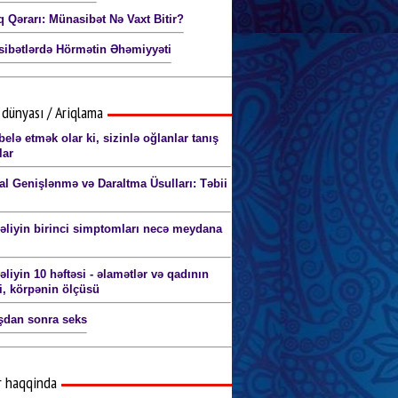
q Qərarı: Münasibət Nə Vaxt Bitir?
ibətlərdə Hörmətin Əhəmiyyəti
dünyası / Ariqlama
elə etmək olar ki, sizinlə oğlanlar tanış
lar
al Genişlənmə və Daraltma Üsulları: Təbii
əliyin birinci simptomları necə meydana
liyin 10 həftəsi - əlamətlər və qadının
ri, körpənin ölçüsü
dan sonra seks
r haqqinda