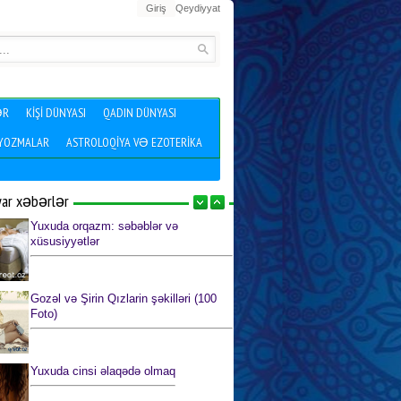
Giriş
Qeydiyyat
ƏR
KIŞI DÜNYASI
QADIN DÜNYASI
 YOZMALAR
ASTROLOQIYA VƏ EZOTERIKA
yar xəbərlər
Yuxuda orqazm: səbəblər və
xüsusiyyətlər
Gozəl və Şirin Qızlarin şəkilləri (100
Foto)
Yuxuda cinsi əlaqədə olmaq