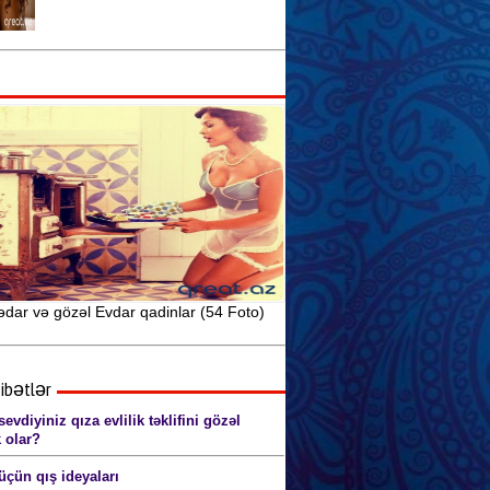
Seksual sağlamlıq və idman
arasındakı əlaqə
Seks yuxularının mənasını siz də
öyrənin
Anal seks pozaları (şəkillərlə) 18+
dar və gözəl Evdar qadinlar (54 Foto)
ibətlər
evdiyiniz qıza evlilik təklifini gözəl
 olar?
üçün qış ideyaları