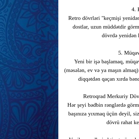
4. 
Retro dövrləri "keçmişi yenid
dostlar, uzun müddətdir görmə
dövrdə yenidən h
5. Müqav
Yeni bir işə başlamaq, müqa
(məsələn, ev və ya maşın almaq) 
diqqətdən qaçan xırda bənd
Retroqrad Merkuriy Döv
Hər şeyi bədbin rənglərdə görm
başınıza yıxmaq üçün deyil, si
dövrü rahat ke