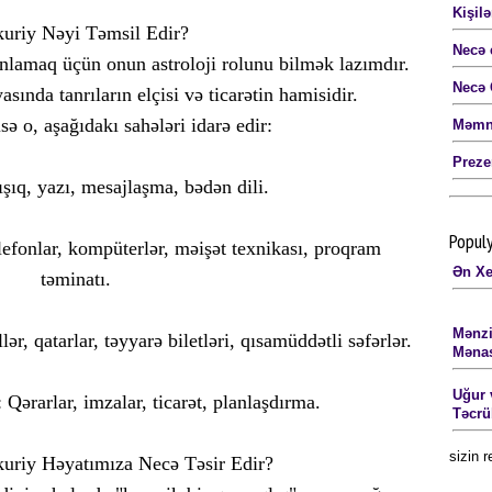
Kişil
uriy Nəyi Təmsil Edir?
Necə 
anlamaq üçün onun astroloji rolunu bilmək lazımdır.
Necə 
nda tanrıların elçisi və ticarətin hamisidir.
sə o, aşağıdakı sahələri idarə edir:
Məmnu
Preze
şıq, yazı, mesajlaşma, bədən dili.
Popul
efonlar, kompüterlər, məişət texnikası, proqram
Ən Xe
təminatı.
Mənzi
r, qatarlar, təyyarə biletləri, qısamüddətli səfərlər.
Mənası
Uğur 
Qərarlar, imzalar, ticarət, planlaşdırma.
Təcrü
sizin 
Ən Xə
uriy Həyatımıza Necə Təsir Edir?
Xərcl