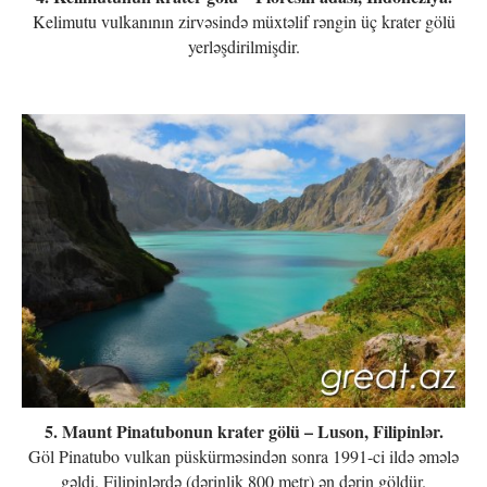
Kelimutu vulkanının zirvəsində müxtəlif rəngin üç krater gölü
yerləşdirilmişdir.
5. Maunt Pinatubonun krater gölü – Luson, Filipinlər.
Göl Pinatubo vulkan püskürməsindən sonra 1991-ci ildə əmələ
gəldi. Filipinlərdə (dərinlik 800 metr) ən dərin göldür.