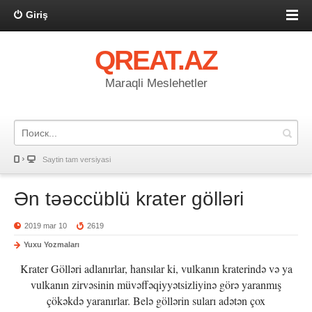
Giriş
QREAT.AZ
Maraqli Meslehetler
Saytin tam versiyasi
Ən təəccüblü krater gölləri
2019 mar 10
2619
Yuxu Yozmaları
Krater Gölləri adlanırlar, hansılar ki, vulkanın kraterində və ya
vulkanın zirvəsinin müvəffəqiyyətsizliyinə görə yaranmış
çökəkdə yaranırlar. Belə göllərin suları adətən çox