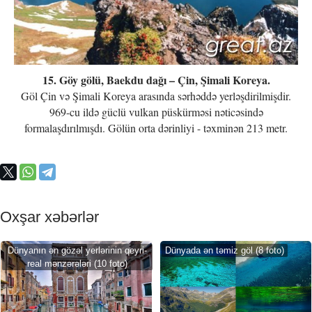
15. Göy gölü, Baekdu dağı – Çin, Şimali Koreya.
Göl Çin və Şimali Koreya arasında sərhəddə yerləşdirilmişdir.
969-cu ildə güclü vulkan püskürməsi nəticəsində
formalaşdırılmışdı. Gölün orta dərinliyi - təxminən 213 metr.
Oxşar xəbərlər
Dünyanın ən gözəl yerlərinin qeyri-
Dünyada ən təmiz göl (8 foto)
real mənzərələri (10 foto)