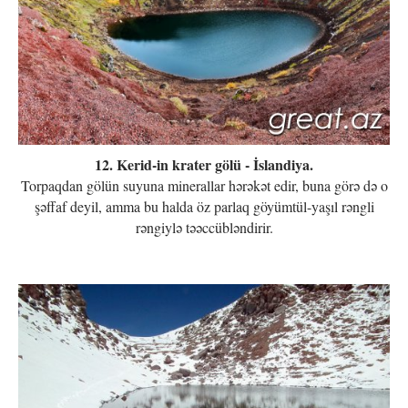
12. Kerid-in krater gölü - İslandiya.
Torpaqdan gölün suyuna minerallar hərəkət edir, buna görə də o
şəffaf deyil, amma bu halda öz parlaq göyümtül-yaşıl rəngli
rəngiylə təəccübləndirir.