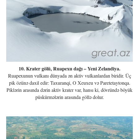
10. Krater gölü, Ruapexu dağı – Yeni Zelandiya.
Ruapexunun vulkanı dünyada ən aktiv vulkanlardan biridir. Üç
pik özünə daxil edir: Taxuranqi, O Xeuxeu və Paretetaytonqa.
Piklərin arasında dərin aktiv krater var, hansı ki, dövründə böyük
püskürmələrin arasında göllə dolur.