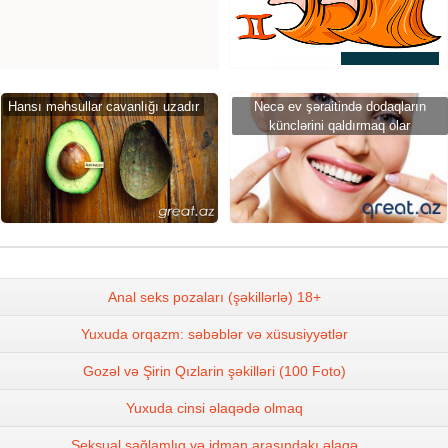
Hansı məhsullar cavanlığı uzadır
Necə ev şəraitində dodaqların
künclərini qaldırmaq olar
Anal seks pozaları (şəkillərlə) 18+
Yuxuda orqazm: səbəblər və xüsusiyyətlər
Gozəl və Şirin Qızlarin şəkilləri (100 Foto)
Yuxuda cinsi əlaqədə olmaq
Seksual sağlamlıq və idman arasındakı əlaqə