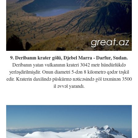
9. Deribanın krater gölü, Djebel Marra - Darfur, Sudan.
Deribanın yatan vulkanının krateri 3042 metr hündürlükdə
yerləşdirilmişdir. Onun diametri 5-dən 8 kilometrə qədər təşkil
edir. Kraterin daxilində püskürmə nəticəsində göl təxminən 3500
il əvvəl yarandı.