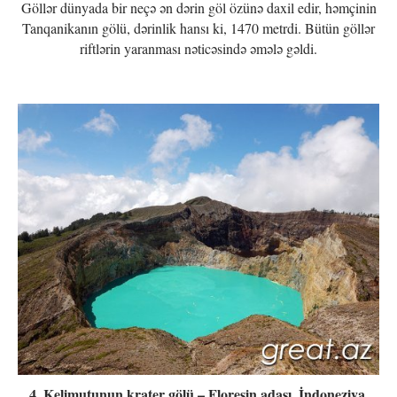
Göllər dünyada bir neçə ən dərin göl özünə daxil edir, həmçinin
Tanqanikanın gölü, dərinlik hansı ki, 1470 metrdi. Bütün göllər
riftlərin yaranması nəticəsində əmələ gəldi.
4. Kelimutunun krater gölü – Floresin adası, İndoneziya.