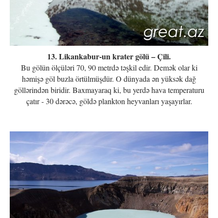
13. Likankabur-un krater gölü – Çili.
Bu gölün ölçüləri 70, 90 metrdə təşkil edir. Demək olar ki
həmişə göl buzla örtülmüşdür. O dünyada ən yüksək dağ
göllərindən biridir. Baxmayaraq ki, bu yerdə hava temperaturu
çatır - 30 dərəcə, göldə plankton heyvanları yaşayırlar.