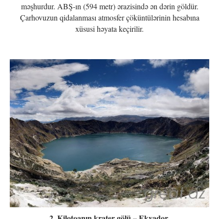
məşhurdur. ABŞ-ın (594 metr) ərazisində ən dərin göldür.
Çarhovuzun qidalanması atmosfer çöküntülərinin hesabına
xüsusi həyata keçirilir.
2. Kilotoanın krater gölü – Ekvador.