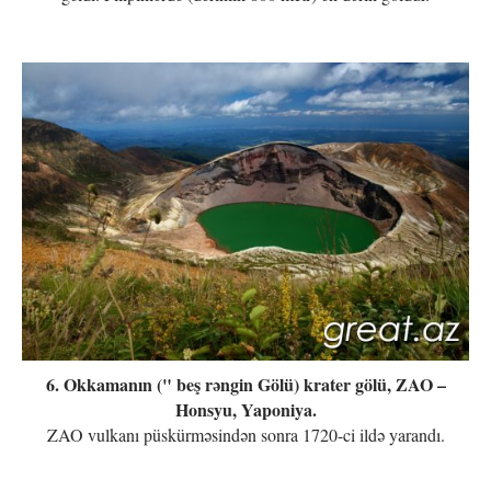
6. Okkamanın (" beş rəngin Gölü) krater gölü, ZAO –
Honsyu, Yaponiya.
ZAO vulkanı püskürməsindən sonra 1720-ci ildə yarandı.