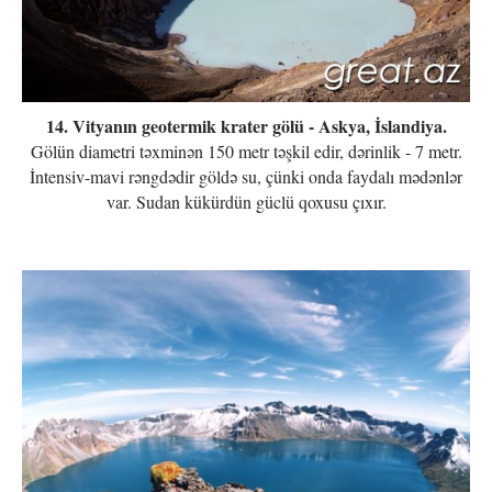
14. Vityanın geotermik krater gölü - Askya, İslandiya.
Gölün diametri təxminən 150 metr təşkil edir, dərinlik - 7 metr.
İntensiv-mavi rəngdədir göldə su, çünki onda faydalı mədənlər
var. Sudan kükürdün güclü qoxusu çıxır.