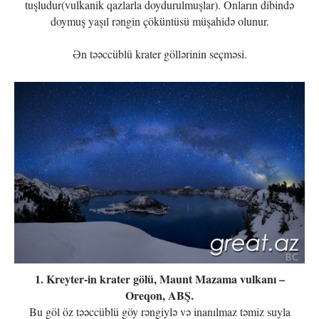
tuşludur(vulkanik qazlarla doydurulmuşlar). Onların dibində
doymuş yaşıl rəngin çöküntüsü müşahidə olunur.
Ən təəccüblü krater göllərinin seçməsi.
1. Kreyter-in krater gölü, Maunt Mazama vulkanı –
Oreqon, ABŞ.
Bu göl öz təəccüblü göy rəngiylə və inanılmaz təmiz suyla