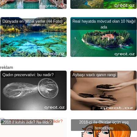
Dünyada ən gözəl yerlər (44 Foto)
Real həyatda mövcud olan 10 Nağıl
ada
reklam
Qadın prezervativi: bu nədir?
Aybaşı vaxtı qanın rəngi
2018 il kimin ilidir? Nə ilidir?
2018-ci ilə Əkizlər üçün eşq
horoskopu