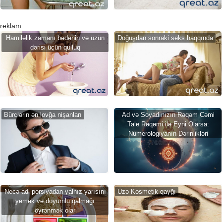
reklam
Hamiləlik zamanı bədənin və üzün
Doğuşdan sonraki seks haqqında
dərisi üçün qulluq
Bürclərin ən lovğa nişanları
Ad və Soyadınızın Rəqəm Cəmi
Tale Rəqəmi ilə Eyni Olarsa:
Numerologiyanın Dərinlikləri
Necə adi porsiyadan yalnız yarısını
Üzə Kosmetik qayğı
yemək və doyumlu qalmağı
öyrənmək olar