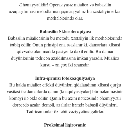
Əhəmiyyətlidir! Operasiyasız müalicə və babasilin
uzaqlaşdırması metodlarına qaçmaq yalnız bu xəstəliyin erkən
mərhələlərində olar.
Babasilin Skleroterapiyası
Babasilin müalicəsinin bu metodu xəstəliyin ilk mərhələlərində
tətbiq edilir. Onun prinsipi ona əsaslanır ki, damarlara xüsusi
qüvvədə olan maddə pasiyentə daxil edilir. Bu damar
düyünlərinin tədricən azaldılmasına imkan yaradır. Müalicə
kursu – ən çox iki seansdır.
İnfra-qırmızı fotokoaqulyasiya
Bu halda müalicə effekti düyünləri qidalandıran xüsusi qurğu
vasitəsi ilə damarlarda qanın (koaqulyasiyalar) bürmələnməsinin
köməyi ilə əldə edilir. Qanın bu axını nəticəsində əhəmiyyətli
dərəcədə azalır, deməli, azalırlar həmdə babasil düyünləri.
Tədricən onlar öz təbii vəziyyətinə gəlirlər.
Proksimal liqirovanie