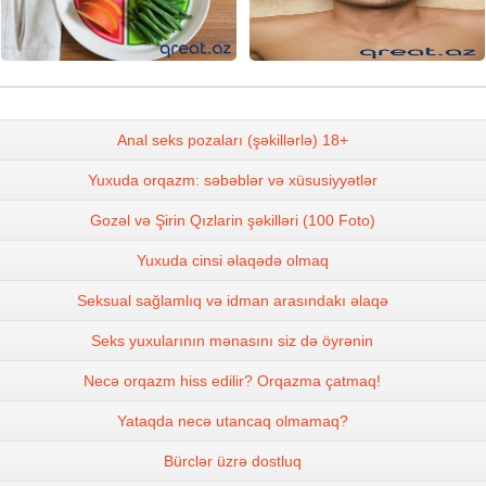
Anal seks pozaları (şəkillərlə) 18+
Yuxuda orqazm: səbəblər və xüsusiyyətlər
Gozəl və Şirin Qızlarin şəkilləri (100 Foto)
Yuxuda cinsi əlaqədə olmaq
Seksual sağlamlıq və idman arasındakı əlaqə
Seks yuxularının mənasını siz də öyrənin
Necə orqazm hiss edilir? Orqazma çatmaq!
Yataqda necə utancaq olmamaq?
Bürclər üzrə dostluq