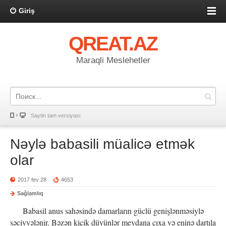
Giriş
QREAT.AZ
Maraqli Meslehetler
Saytin tam versiyasi
Nəylə babasili müalicə etmək
olar
2017 fev 28
4653
Sağlamlıq
Babasil anus sahəsində damarların güclü genişlənməsiylə
səciyyələnir. Bəzən kiçik düyünlər meydana çıxa və eninə dartıla