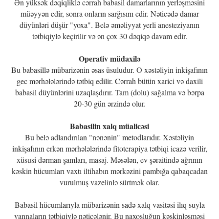
Ən yüksək dəqiqliklə cərrah babasil damarlarının yerləşməsini
müəyyən edir, sonra onların sarğısını edir. Nəticədə damar
düyünləri düşür "yoxa". Belə əməliyyat yerli anesteziyanın
tətbiqiylə keçirilir və ən çox 30 dəqiqə davam edir.
Operativ müdaxilə
Bu babasillə mübarizənin əsas üsuludur. O xəstəliyin inkişafının
gec mərhələlərində tətbiq edilir. Cərrah bütün xarici və daxili
babasil düyünlərini uzaqlaşdırır. Tam (dolu) sağalma və bərpa
20-30 gün ərzində olur.
Babasilin xalq müalicəsi
Bu belə adlandırılan "nənənin" metodlarıdır. Xəstəliyin
inkişafının erkən mərhələlərində fitoterapiya tətbiqi icazə verilir,
xüsusi dərman şamları, masaj. Məsələn, ev şəraitində ağrının
kəskin hücumları vaxtı iltihabın mərkəzini pambığa qabaqcadan
vurulmuş vazelinlə sürtmək olar.
Babasil hücumlarıyla mübarizənin sadə xalq vasitəsi ilıq suyla
vannaların tətbiqiylə nəticələnir. Bu naxoşluğun kəskinləşməsi