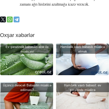
zamanı ağrı hislərini azaltmağa icazə verəcək.
Oxşar xəbərlər
Ev şəraitində babasilin aloe ilə
Hamiləlik vaxtı babasili müalicə
müalicəsi
etmək
Üçüncü dərəcəli Babasilin müalicə
Hamiləlik vaxtı babasil: ev
edilməsi?
şəraitində müalicə