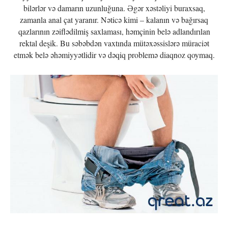
bilərlər və damarın uzunluğuna. Əgər xəstəliyi buraxsaq,
zamanla anal çat yaranır. Nəticə kimi – kalanın və bağırsaq
qazlarının zəiflədilmiş saxlaması, həmçinin belə adlandırılan
rektal deşik. Bu səbəbdən vaxtında mütəxəssislərə müraciət
etmək belə əhəmiyyətlidir və dəqiq problemə diaqnoz qoymaq.