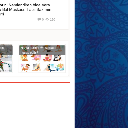
ərini Nəmləndirən Aloe Vera
ə Bal Maskası: Təbii Baxımın
rri
0
110
ini
Hansı bürclər Ən seksual
hesab edilir?