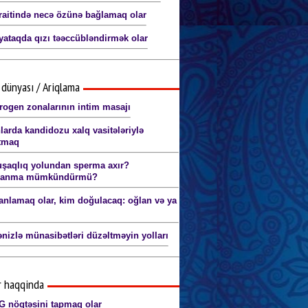
raitində necə özünə bağlamaq olar
yataqda qızı təəccübləndirmək olar
dünyası / Ariqlama
erogen zonalarının intim masajı
larda kandidozu xalq vasitələriylə
tmaq
uşaqlıq yolundan sperma axır?
lanma mümkündürmü?
anlamaq olar, kim doğulacaq: oğlan və ya
ənizlə münasibətləri düzəltməyin yolları
r haqqinda
G nöqtəsini tapmaq olar