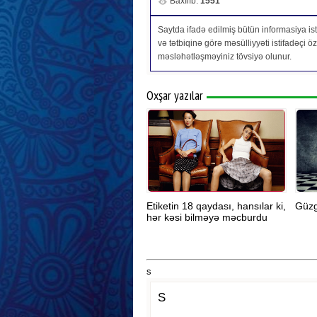
Baxılıb:
1551
Saytda ifadə edilmiş bütün informasiya isti
və tətbiqinə görə məsülliyyəti istifadəçi 
məsləhətləşməyiniz tövsiyə olunur.
Oxşar yazılar
Etiketin 18 qaydası, hansılar ki,
Güzg
hər kəsi bilməyə məcburdu
s
S