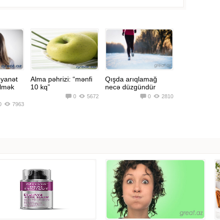
əyanət
Alma pəhrizi: “mənfi
Qışda arıqlamağ
ilmək
10 kq”
necə düzgündür
0
5672
0
2810
0
7963