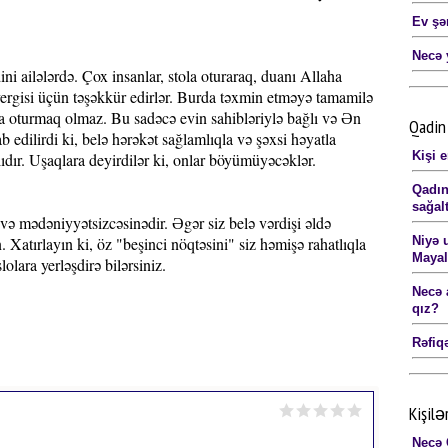
Ev şə
Necə 
i ailələrdə. Çox insanlar, stola oturaraq, duanı Allaha
vergisi üçün təşəkkür edirlər. Burda təxmin etməyə tamamilə
ya oturmaq olmaz. Bu sadəcə evin sahibləriylə bağlı və Ən
Qadin 
edilirdi ki, belə hərəkət sağlamlıqla və şəxsi həyatla
Kişi 
ıdır. Uşaqlara deyirdilər ki, onlar böyümüyəcəklər.
Qadın
sağal
 və mədəniyyətsizcəsinədir. Əgər siz belə vərdişi əldə
. Xatırlayın ki, öz "beşinci nöqtəsini" siz həmişə rahatlıqla
Niyə 
Maya
olara yerləşdirə bilərsiniz.
Necə 
qız?
Rəfiq
Kişilə
Necə 