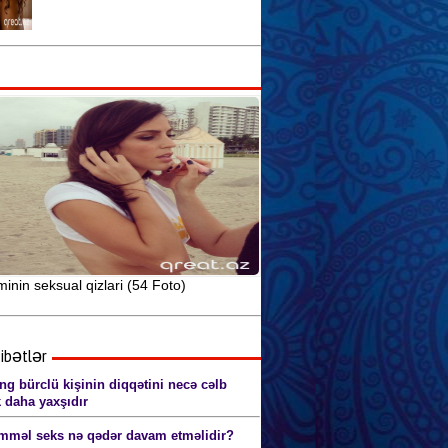
Seksual sağlamlıq və idman
arasındakı əlaqə
Seks yuxularının mənasını siz də
öyrənin
Anal seks pozaları (şəkillərlə) 18+
nin seksual qizlari (54 Foto)
ibətlər
ng bürclü kişinin diqqətini necə cəlb
 daha yaxşıdır
məl seks nə qədər davam etməlidir?