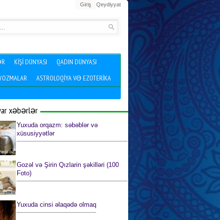
Giriş
Qeydiyyat
ƏR
KIŞI DÜNYASI
QADIN DÜNYASI
 YOZMALAR
ASTROLOQIYA VƏ EZOTERIKA
yar xəbərlər
Yuxuda orqazm: səbəblər və
xüsusiyyətlər
Gozəl və Şirin Qızlarin şəkilləri (100
Foto)
Yuxuda cinsi əlaqədə olmaq