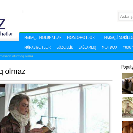
MARAQLI MƏLUMATLAR
MƏSLƏHƏTLƏR
MARAQLI ŞƏKILL
MÜNASIBƏTLƏR
GÖZƏLLIK
SAĞLAMLIQ
MƏTBƏX
YUXU
 masada oturmaq olmaz
Popul
q olmaz