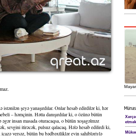
Mayami
lmaz.
Münas
 istənilən şeyə yanaşırdılar. Onlar hesab edirdilər ki, hər
eli – həmçinin. Hətta danışırdılar ki, o özünə bütün
Xərçə
ə əgər insan masada oturacaqsa, o bütün xoşagəlməz
etmək
k, sevgini itirəcək, pulsuz qalacaq. Hələ hesab edilirdi ki,
Mükəm
cazə versəz, bütün bu bədbəxtliklər evin sahibləriylə