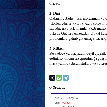
olacaq.
2. Dini
Qidanın qəbulu – tam mərasimdir və din
tələffüz edirlər və Ona vacib çörəyin 
sadədir, niyə belə inamlar vaxtı masa
yüksək Güclərə üzrsüzdür. Əvvəl hesab 
problemlərə gətirib çıxarmağa bacarıql
3. Müasir
Bu sadəcə yaraşıqsızdır, deyil qiqenik
etdinizsə, ondan tez qurtulmağa çalışın
masa yanında duran stullara və ya kresl
© Qreat.az
Tarix: 2018 may 14
Teqlər:
Maraqli