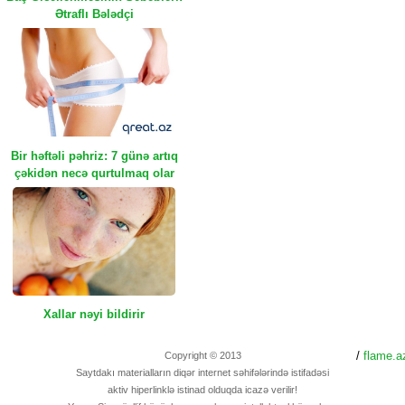
Ətraflı Bələdçi
Bir həftəli pəhriz: 7 günə artıq
çəkidən necə qurtulmaq olar
Xallar nəyi bildirir
/
flame.a
Copyright © 2013
Saytdakı materialların diqər internet səhifələrində istifadəsi
aktiv hiperlinklə istinad olduqda icazə verilir!