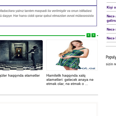
Kişi o
fadəcilərə yalnız tanıtım məqsədi ilə verilmişdir və onun istifadəsi
özü daşıyır. Hər hansı ciddi qərar qəbul etməzdən əvvəl mütəxəssislə
Necə 
gəlirs
Necə 
Necə 
Popul
sizin 
ülər haqqında əlamətlər
Hamiləlik haqqında xalq
Necə şpa
əlamətləri: gələcək anaya nə
ərzində 
etmək olar, nə etmək o ...