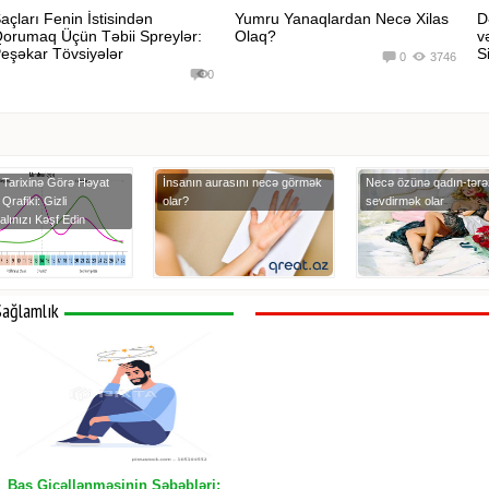
açları Fenin İstisindən
Yumru Yanaqlardan Necə Xilas
D
orumaq Üçün Təbii Spreylər:
Olaq?
v
eşəkar Tövsiyələr
Si
0
3746
0
Tarixinə Görə Həyat
İnsanın aurasını necə görmək
Necə özünə qadın-tərəz
 Qrafiki: Gizli
olar?
sevdirmək olar
alınızı Kəşf Edin
Sağlamlık
Baş Gicəllənməsinin Səbəbləri: