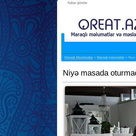
Xəbər göndər
Maraqlı Məsləhətlər
»
Maraqli məlumatlar
» Niyə
Niyə masada oturma