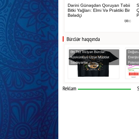
Dərini Günəşdən Qoruyan Təbii
S
Bitki Yağları: Elmi Və Praktiki Bir
Q
Bələdçi
P
0
Bürclər haqqında
Ən Tez İnciyən Bürclər:
Doğum 
Küskünlüyü Uzun Müddət
Enerjisi
Saxlayanlar
Potensi
Reklam