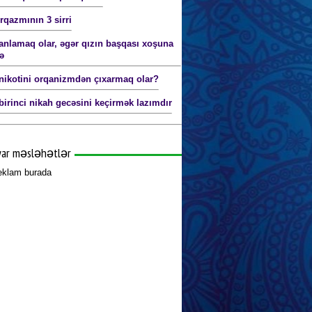
rqazmının 3 sirri
anlamaq olar, əgər qızın başqası xoşuna
ə
nikotini orqanizmdən çıxarmaq olar?
birinci nikah gecəsini keçirmək lazımdır
yar məsləhətlər
reklam burada
qata qısa müddət
oturmaq olar