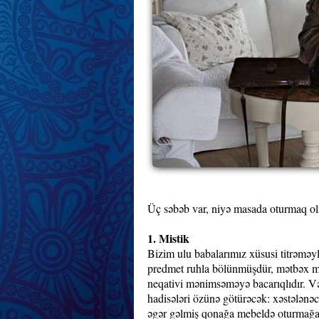
Üç səbəb var, niyə masada oturmaq o
1. Mistik
Bizim ulu babalarımız xüsusi titrəməylə
predmet ruhla bölünmüşdür, mətbəx meb
neqativi mənimsəməyə bacarıqlıdır. V
hadisələri özünə götürəcək: xəstələnəcə
əgər gəlmiş qonağa mebeldə oturmağa i