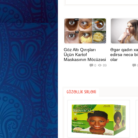
Göz Altı Qırışları
Əgər qadın x
Üçün Kartof
edirsə necə b
Maskasının Möcüzəsi
olar
0
89
GÖZƏLLIK SIRLƏRI