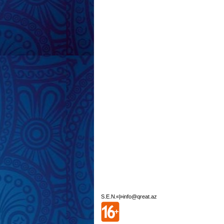
S.E.N. «| »info@qreat.az