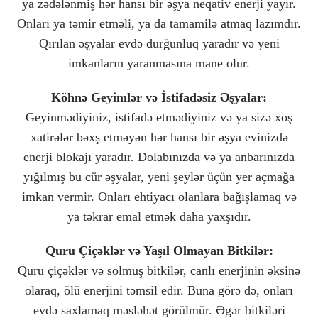
ya zədələnmiş hər hansı bir əşya neqativ enerji yayır.
Onları ya təmir etməli, ya da tamamilə atmaq lazımdır.
Qırılan əşyalar evdə durğunluq yaradır və yeni
imkanların yaranmasına mane olur.
Köhnə Geyimlər və İstifadəsiz Əşyalar:
Geyinmədiyiniz, istifadə etmədiyiniz və ya sizə xoş
xatirələr bəxş etməyən hər hansı bir əşya evinizdə
enerji blokajı yaradır. Dolabınızda və ya anbarınızda
yığılmış bu cür əşyalar, yeni şeylər üçün yer açmağa
imkan vermir. Onları ehtiyacı olanlara bağışlamaq və
ya təkrar emal etmək daha yaxşıdır.
Quru Çiçəklər və Yaşıl Olmayan Bitkilər:
Quru çiçəklər və solmuş bitkilər, canlı enerjinin əksinə
olaraq, ölü enerjini təmsil edir. Buna görə də, onları
evdə saxlamaq məsləhət görülmür. Əgər bitkiləri