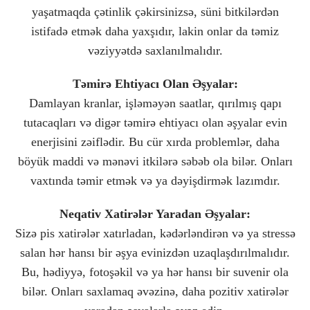
yaşatmaqda çətinlik çəkirsinizsə, süni bitkilərdən
istifadə etmək daha yaxşıdır, lakin onlar da təmiz
vəziyyətdə saxlanılmalıdır.
Təmirə Ehtiyacı Olan Əşyalar:
Damlayan kranlar, işləməyən saatlar, qırılmış qapı
tutacaqları və digər təmirə ehtiyacı olan əşyalar evin
enerjisini zəiflədir. Bu cür xırda problemlər, daha
böyük maddi və mənəvi itkilərə səbəb ola bilər. Onları
vaxtında təmir etmək və ya dəyişdirmək lazımdır.
Neqativ Xatirələr Yaradan Əşyalar:
Sizə pis xatirələr xatırladan, kədərləndirən və ya stressə
salan hər hansı bir əşya evinizdən uzaqlaşdırılmalıdır.
Bu, hədiyyə, fotoşəkil və ya hər hansı bir suvenir ola
bilər. Onları saxlamaq əvəzinə, daha pozitiv xatirələr