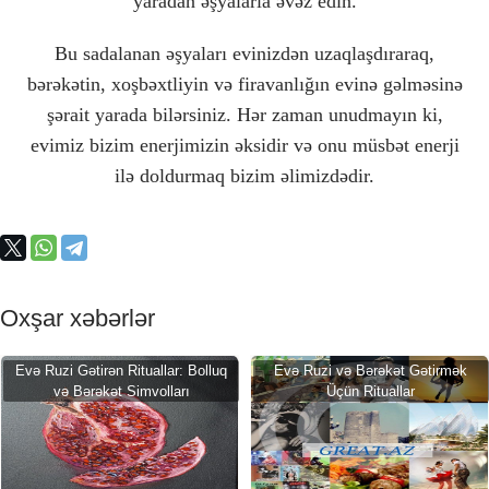
yaradan əşyalarla əvəz edin.
Bu sadalanan əşyaları evinizdən uzaqlaşdıraraq,
bərəkətin, xoşbəxtliyin və firavanlığın evinə gəlməsinə
şərait yarada bilərsiniz. Hər zaman unudmayın ki,
evimiz bizim enerjimizin əksidir və onu müsbət enerji
ilə doldurmaq bizim əlimizdədir.
Oxşar xəbərlər
Evə Ruzi Gətirən Rituallar: Bolluq
Evə Ruzi və Bərəkət Gətirmək
və Bərəkət Simvolları
Üçün Rituallar