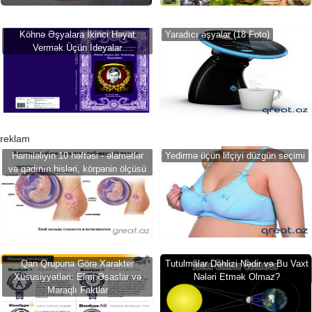
Köhnə Əşyalara İkinci Həyat
Yaradıcı əşyalar (18 Foto)
Vermək Üçün İdeyalar
reklam
Hamiləliyin 10 həftəsi - əlamətlər
Yedirmə üçün lifçiyi düzgün seçimi
və qadının hisləri, körpənin ölçüsü
Qan Qrupuna Görə Xarakter
Tutulmalar Dəhlizi Nədir və Bu Vaxt
Xüsusiyyətləri: Elmi Əsaslar və
Nələri Etmək Olmaz?
Maraqlı Faktlar