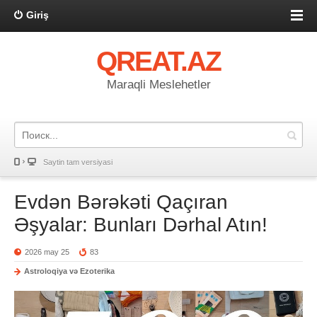
Giriş
QREAT.AZ
Maraqli Meslehetler
Saytin tam versiyasi
Evdən Bərəkəti Qaçıran
Əşyalar: Bunları Dərhal Atın!
2026 may 25
83
Astroloqiya və Ezoterika