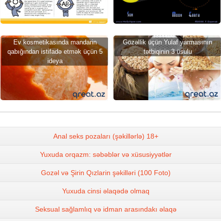
Ev kosmetikasında mandarin
Gözəllik üçün Yulaf yarmasının
qabığından istifadə etmək üçün 5
tətbiqinin 3 üsulu
ideya
Anal seks pozaları (şəkillərlə) 18+
Yuxuda orqazm: səbəblər və xüsusiyyətlər
Gozəl və Şirin Qızlarin şəkilləri (100 Foto)
Yuxuda cinsi əlaqədə olmaq
Seksual sağlamlıq və idman arasındakı əlaqə