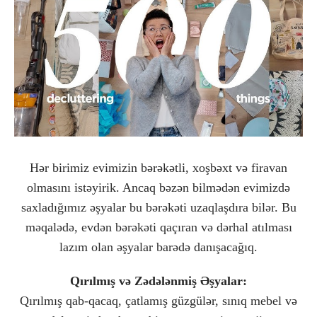
Hər birimiz evimizin bərəkətli, xoşbəxt və firavan
olmasını istəyirik. Ancaq bəzən bilmədən evimizdə
saxladığımız əşyalar bu bərəkəti uzaqlaşdıra bilər. Bu
məqalədə, evdən bərəkəti qaçıran və dərhal atılması
lazım olan əşyalar barədə danışacağıq.
Qırılmış və Zədələnmiş Əşyalar:
Qırılmış qab-qacaq, çatlamış güzgülər, sınıq mebel və