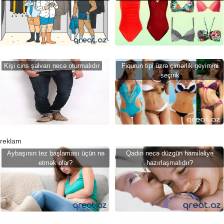
Kişi cins şalvarı necə oturmalıdır
Fiqurun tipi üzrə çimərlik geyimini
seçirik
reklam
Aybaşının tez başlaması üçün nə
Qadın necə düzgün hamiləliyə
etmək olar?
hazırlaşmalıdır?