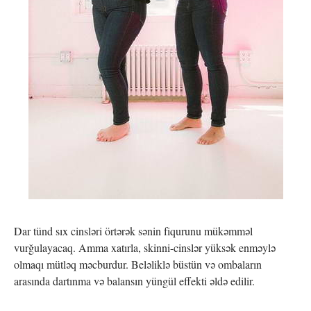
Dar tünd sıx cinsləri örtərək sənin fiqurunu mükəmməl
vurğulayacaq. Amma xatırla, skinni-cinslər yüksək enməylə
olmaqı mütləq məcburdur. Beləliklə büstün və ombaların
arasında dartınma və balansın yüngül effekti əldə edilir.