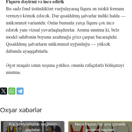
Fiquru dəyirmi və incə edirik
Bu sadə fənd üstünlükləri vurğulayaraq fiqura ən istəkli formanı
verməyə kömək edəcək. Dar qısaldılmış şalvarlar indiki halda —
mükəmməl variantdır. Onlar bununla yaxşı fiquru çox incə
edərək yanı vizual yuvarlaqlaşdırırlar. Amma unutma ki, belə
model sahibənin boyunu azaltmağa gözə çarpan bacarıqlıdır.
Qısaldılmış şalvarların mükəmməl uyğunluğu — yüksək
dabanda ayaqqabılarla.
Əgər məqalə sənin xoşuna gəldisə, onunla rəfiqələrlə bölüşməyi
unutma.
Oxşar xəbərlər
Kişi kostyumunun seçiminin
Necə fiqurun tipi üzrə çimərlik
qaydaları
geyimini seçmək