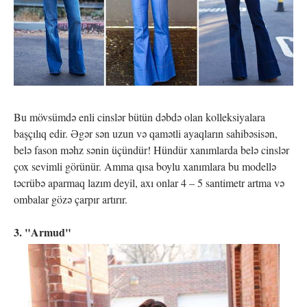
Bu mövsümdə enli cinslər bütün dəbdə olan kolleksiyalara
başçılıq edir. Əgər sən uzun və qamətli ayaqların sahibəsisən,
belə fason məhz sənin üçündür! Hündür xanımlarda belə cinslər
çox sevimli görünür. Amma qısa boylu xanımlara bu modellə
təcrübə aparmaq lazım deyil, axı onlar 4 – 5 santimetr artma və
ombalar gözə çarpır artırır.
3. "Armud"