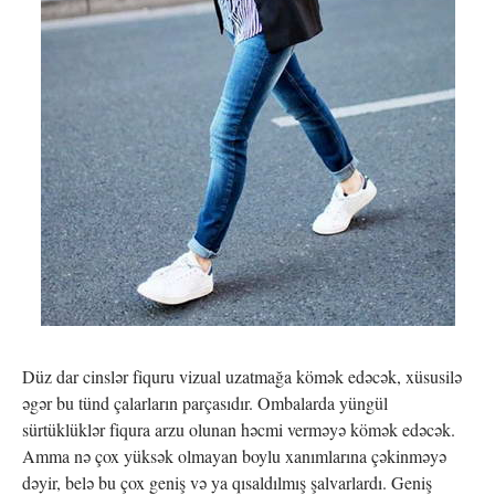
Düz dar cinslər fiquru vizual uzatmağa kömək edəcək, xüsusilə
əgər bu tünd çalarların parçasıdır. Ombalarda yüngül
sürtüklüklər fiqura arzu olunan həcmi verməyə kömək edəcək.
Amma nə çox yüksək olmayan boylu xanımlarına çəkinməyə
dəyir, belə bu çox geniş və ya qısaldılmış şalvarlardı. Geniş