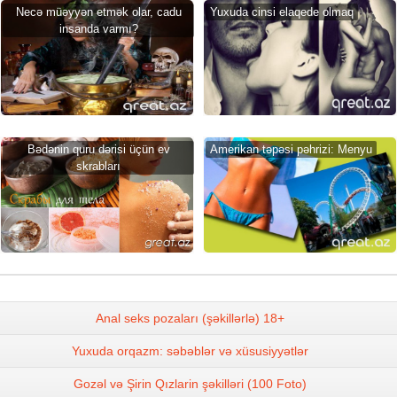
Necə müəyyən etmək olar, cadu
Yuxuda cinsi elaqede olmaq
insanda varmı?
Bədənin quru dərisi üçün ev
Amerikan təpəsi pəhrizi: Menyu
skrabları
Anal seks pozaları (şəkillərlə) 18+
Yuxuda orqazm: səbəblər və xüsusiyyətlər
Gozəl və Şirin Qızlarin şəkilləri (100 Foto)