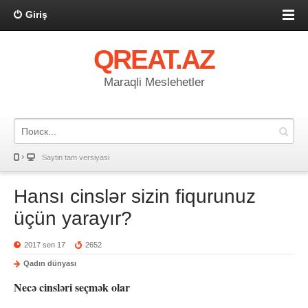
Giriş
QREAT.AZ
Maraqli Meslehetler
Saytin tam versiyasi
Hansı cinslər sizin fiqurunuz
üçün yarayır?
2017 sen 17
2652
Qadın dünyası
Necə cinsləri seçmək olar