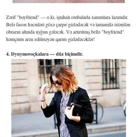
Zərif "boyfriend" — o ki, iştahalı ombalarla xanımlara lazımdır.
Belə fason həcmləri gözə çarpır gizlədəcək və tamamilə istənilən
obrazın altında uyğun gələcək. Və artırılmış bellə "boyfriend"
həmçinin arzu edilməyən qarını gizlədəcəklər!
4. Dyuymovoçkalara — düz biçimdir.