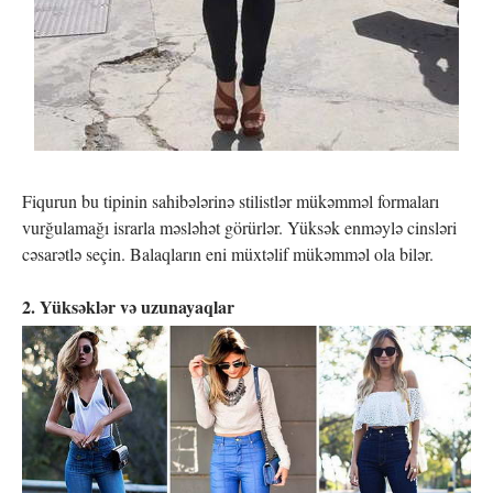
Fiqurun bu tipinin sahibələrinə stilistlər mükəmməl formaları
vurğulamağı israrla məsləhət görürlər. Yüksək enməylə cinsləri
cəsarətlə seçin. Balaqların eni müxtəlif mükəmməl ola bilər.
2. Yüksəklər və uzunayaqlar