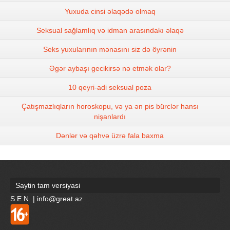
Yuxuda cinsi əlaqədə olmaq
Seksual sağlamlıq və idman arasındakı əlaqə
Seks yuxularının mənasını siz də öyrənin
Əgər aybaşı gecikirsə nə etmək olar?
10 qeyri-adi seksual poza
Çatışmazlıqların horoskopu, və ya ən pis bürclər hansı
nişanlardı
Dənlər və qəhvə üzrə fala baxma
Saytin tam versiyasi
S.E.N. | info@great.az