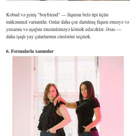
Kobud və geniş "boyfriend" — fiqurun belə tipi üçün
mükəmməl variantdır. Onlar daha çox dartılmış fiquru etməyə və
yuxarını və aşağını tənzimləməyə kömək edəcəklər. Əsas —
daha işıqlı yay çalarlarının cinslərini seçmək.
6. Formalarla xanımlar