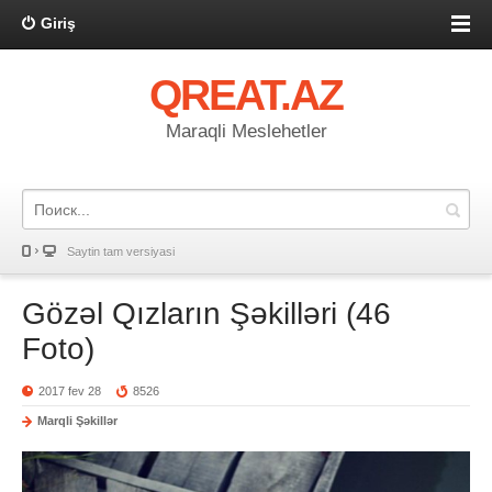
Giriş
QREAT.AZ
Maraqli Meslehetler
Saytin tam versiyasi
Gözəl Qızların Şəkilləri (46
Foto)
2017 fev 28
8526
Marqli Şəkillər