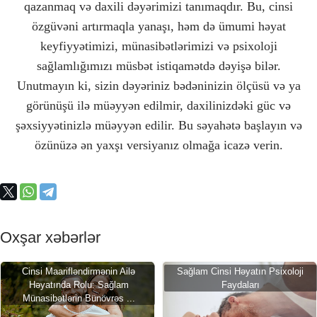
qazanmaq və daxili dəyərimizi tanımaqdır. Bu, cinsi
özgüvəni artırmaqla yanaşı, həm də ümumi həyat
keyfiyyətimizi, münasibətlərimizi və psixoloji
sağlamlığımızı müsbət istiqamətdə dəyişə bilər.
Unutmayın ki, sizin dəyəriniz bədəninizin ölçüsü və ya
görünüşü ilə müəyyən edilmir, daxilinizdəki güc və
şəxsiyyətinizlə müəyyən edilir. Bu səyahətə başlayın və
özünüzə ən yaxşı versiyanız olmağa icazə verin.
Oxşar xəbərlər
Cinsi Maarifləndirmənin Ailə
Sağlam Cinsi Həyatın Psixoloji
Həyatında Rolu: Sağlam
Faydaları
Münasibətlərin Bünövrəs ...