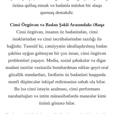
özünə qulluq etmək və bədənlə müsbət bir əlaqə
qurmaq deməkdir.
Cinsi Özgüvən və Bədən Şəkli Arasındakı Əlaqə
Cinsi özgüvən, insanın öz bədənindən, cinsi
istəklərindən və cinsi təcrübələrindən razılığı ilə
bağlıdır. Təəssüf ki, cəmiyyətin ideallaşdırılmış bədən
şəklinə uyğun gəlməyən bir çox insan, cinsi özgüvən
problemləri yaşayır. Media, sosial şəbəkələr və digər
mədəni təsirlər vasitəsilə bombardman edilən qeyri-real
gözəllik standartları, fərdlərin öz bədənləri haqqında
mənfi düşüncələr inkişaf etdirməsinə səbəb ola bilər.
Bu isə cinsi istəyin azalması, cinsi performans
narahatlıqları və intim münasibətlərdə maneələr kimi
özünü göstərə bilər.