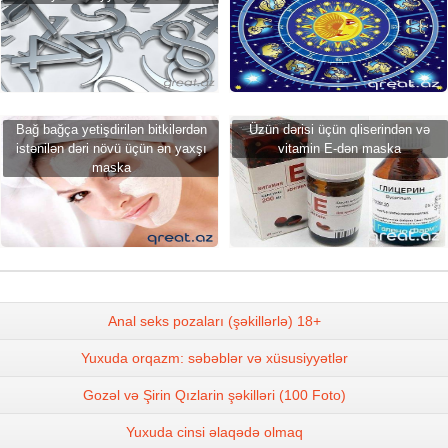
Bağ bağça yetişdirilən bitkilərdən
Üzün dərisi üçün qliserindən və
istənilən dəri növü üçün ən yaxşı
vitamin E-dən maska
maska
Anal seks pozaları (şəkillərlə) 18+
Yuxuda orqazm: səbəblər və xüsusiyyətlər
Gozəl və Şirin Qızlarin şəkilləri (100 Foto)
Yuxuda cinsi əlaqədə olmaq