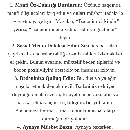
1.
Mənfi Öz-Danışığı Durdurun:
Özünüz haqqında
mənfi düşüncələri fərq edin və onları müsbət ifadələrlə
əvəz etməyə çalışın. Məsələn, “Bədənim çirkindir”
yerinə, “Bədənim mənə xidmət edir və güclüdür”
deyin.
2.
Sosial Media Detoksu Edin:
Sizi narahat edən,
qeyri-real standartlar təbliğ edən hesabları izləməkdən
əl çəkin. Bunun əvəzinə, müxtəlif bədən tiplərini və
bədən pozitivliyini dəstəkləyən insanları izləyin.
3.
Bədəninizə Qulluq Edin:
Bu, diet və ya ağır
məşqlər etmək demək deyil. Bədəninizə ehtiyac
duyduğu qidaları verin, kifayət qədər yuxu alın və
hərəkət etmək üçün xoşladığınız bir yol tapın.
Bədəninizə hörmət etmək, onunla müsbət əlaqə
qurmağın bir yoludur.
4.
Aynaya Müsbət Baxın:
Aynaya baxarkən,