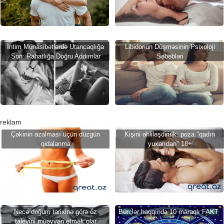
İntim Münasibətlərdə Utancaqlığa
Libidonun Düşməsinin Psixoloji
Son: Rahatlığa Doğru Addımlar
Səbəbləri
reklam
Çəkinin azalması üçün düzgün
Kişini əhliləşdiririk: poza "qadın
qidalanma
yuxarıdan" 18+
Necə doğum tarixinə görə öz
Bürclər haqqında 10 maraqlı FAKT
taleyini müəyyən etmək olar