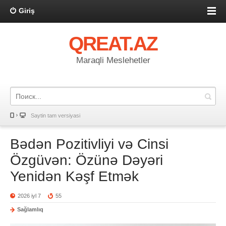
Giriş
QREAT.AZ
Maraqli Meslehetler
Saytin tam versiyasi
Bədən Pozitivliyi və Cinsi
Özgüvən: Özünə Dəyəri
Yenidən Kəşf Etmək
2026 iyl 7
55
Sağlamlıq