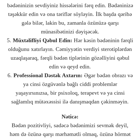
bədəninizin sevdiyiniz hissələrini fərq edin. Bədəninizə
təşəkkür edin və ona təriflər söyləyin. İlk başda qəribə
gələ bilər, lakin bu, zamanla özünüzə qarşı
münasibətinizi dəyişəcək.
5.
Müxtəlifliyi Qəbul Edin:
Hər kəsin bədəninin fərqli
olduğunu xatırlayın. Cəmiyyətin verdiyi sterotiplərdən
uzaqlaşaraq, fərqli bədən tiplərinin gözəlliyini qəbul
edin və qeyd edin.
6.
Professional Dəstək Axtarın:
Əgər bədən obrazı və
ya cinsi özgüvənlə bağlı ciddi problemlər
yaşayırsınızsa, bir psixoloq, terapevt və ya cinsi
sağlamlıq mütəxəssisi ilə danışmaqdan çəkinməyin.
Nəticə:
Bədən pozitivliyi, sadəcə bədənimizi sevmək deyil,
həm də özünə qarşı mərhəmətli olmaq, özünə hörmət