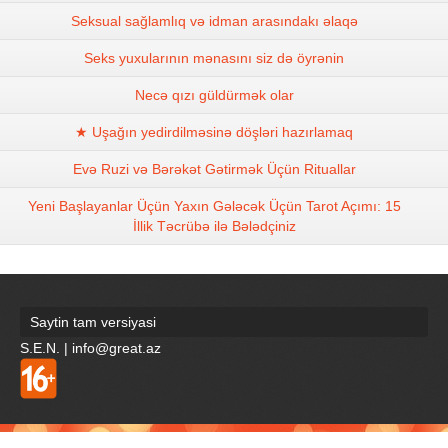
Seksual sağlamlıq və idman arasındakı əlaqə
Seks yuxularının mənasını siz də öyrənin
Necə qızı güldürmək olar
★ Uşağın yedirdilməsinə döşləri hazırlamaq
Evə Ruzi və Bərəkət Gətirmək Üçün Rituallar
Yeni Başlayanlar Üçün Yaxın Gələcək Üçün Tarot Açımı: 15
İllik Təcrübə ilə Bələdçiniz
Saytin tam versiyasi
S.E.N. | info@great.az