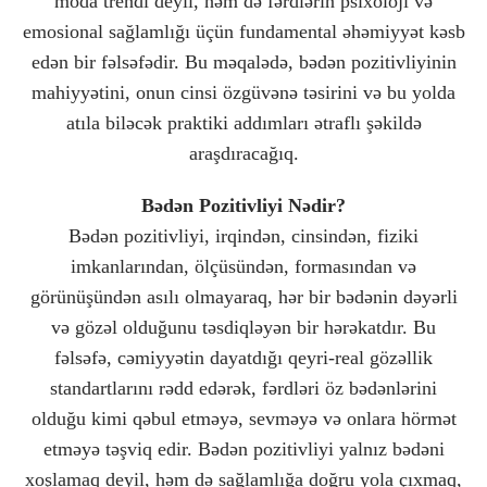
moda trendi deyil, həm də fərdlərin psixoloji və
emosional sağlamlığı üçün fundamental əhəmiyyət kəsb
edən bir fəlsəfədir. Bu məqalədə, bədən pozitivliyinin
mahiyyətini, onun cinsi özgüvənə təsirini və bu yolda
atıla biləcək praktiki addımları ətraflı şəkildə
araşdıracağıq.
Bədən Pozitivliyi Nədir?
Bədən pozitivliyi, irqindən, cinsindən, fiziki
imkanlarından, ölçüsündən, formasından və
görünüşündən asılı olmayaraq, hər bir bədənin dəyərli
və gözəl olduğunu təsdiqləyən bir hərəkatdır. Bu
fəlsəfə, cəmiyyətin dayatdığı qeyri-real gözəllik
standartlarını rədd edərək, fərdləri öz bədənlərini
olduğu kimi qəbul etməyə, sevməyə və onlara hörmət
etməyə təşviq edir. Bədən pozitivliyi yalnız bədəni
xoşlamaq deyil, həm də sağlamlığa doğru yola çıxmaq,