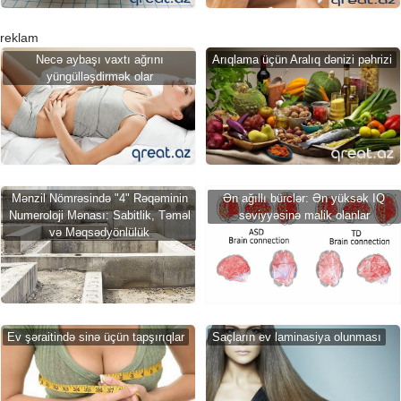
reklam
Necə aybaşı vaxtı ağrını
Arıqlama üçün Aralıq dənizi pəhrizi
yüngülləşdirmək olar
Mənzil Nömrəsində "4" Rəqəminin
Ən ağıllı bürclər: Ən yüksək IQ
Numeroloji Mənası: Sabitlik, Təməl
səviyyəsinə malik olanlar
və Məqsədyönlülük
Ev şəraitində sinə üçün tapşırıqlar
Saçların ev laminasiya olunması