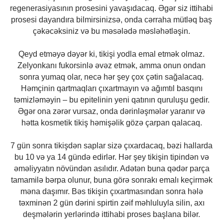
regenerasiyasının prosesini yavaşıdacaq. Əgər siz ittihabi
prosesi dayandıra bilmirsinizsə, onda cərraha mütləq baş
çəkəcəksiniz və bu məsələdə məsləhətləşin.
Qeyd etməyə dəyər ki, tikişi yodla emal etmək olmaz.
Zelyonkanı fukorsinlə əvəz etmək, amma onun ondan
sonra yumaq olar, necə hər şey çox çətin sağalacaq.
Həmçinin qartmaqları çıxartmayın və ağımtıl basqını
təmizləməyin – bu epitelinin yeni qatının quruluşu gedir.
Əgər ona zərər vursaz, onda dərinləşmələr yaranır və
hətta kosmetik tikiş həmişəlik gözə çarpan qalacaq.
7 gün sonra tikişdən saplar sizə çıxardacaq, bəzi hallarda
bu 10 və ya 14 gündə edirlər. Hər şey tikişin tipindən və
əməliyyatın növündən asılıdır. Adətən buna qədər parça
tamamilə bərpa olunur, buna görə sonrakı emalı keçirmək
məna daşımır. Bəs tikişin çıxartmasından sonra hələ
təxminən 2 gün dərini spirtin zəif məhluluyla silin, axı
deşmələrin yerlərində ittihabi proses başlana bilər.