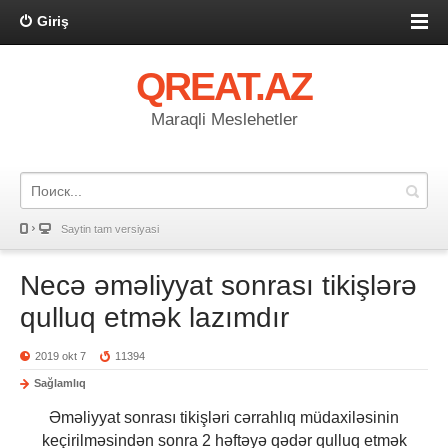
Giriş
QREAT.AZ
Maraqli Meslehetler
Saytin tam versiyasi
Necə əməliyyat sonrası tikişlərə
qulluq etmək lazımdır
2019 okt 7
11394
Sağlamlıq
Əməliyyat sonrası tikişləri cərrahlıq müdaxiləsinin
keçirilməsindən sonra 2 həftəyə qədər qulluq etmək