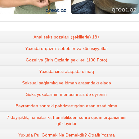
Anal seks pozaları (şəkillərlə) 18+
Yuxuda orqazm: səbəblər və xüsusiyyətlər
Gozəl və Şirin Qızlarin şəkilləri (100 Foto)
Yuxuda cinsi əlaqədə olmaq
Seksual sağlamlıq və idman arasındakı əlaqə
Seks yuxularının mənasını siz də öyrənin
Bayramdan sonraki pəhriz:artıqdan asan azad olma
7 dəyişiklik, hansılar ki, hamiləlikdən sonra qadın orqanizmini
gözləyirlər
Yuxuda Pul Görmək Nə Deməkdir? Ətraflı Yozma