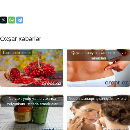
Oxşar xəbərlər
Təbii antibiotiklər
Qeysər kəsiyinin Üstünlükləri və
minusları
Nə vaxt yodu və nə vaxt isə
Necə sızanaqın şişini çəkmək olar
zelyonkanı istifadə etmək olar