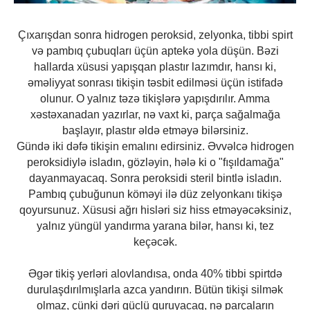
Çıxarışdan sonra hidrogen peroksid, zelyonka, tibbi spirt
və pambıq çubuqları üçün aptekə yola düşün. Bəzi
hallarda xüsusi yapışqan plastır lazımdır, hansı ki,
əməliyyat sonrası tikişin təsbit edilməsi üçün istifadə
olunur. O yalnız təzə tikişlərə yapışdırılır. Amma
xəstəxanadan yazırlar, nə vaxt ki, parça sağalmağa
başlayır, plastır əldə etməyə bilərsiniz.
Gündə iki dəfə tikişin emalını edirsiniz. Əvvəlcə hidrogen
peroksidiylə isladın, gözləyin, hələ ki o "fışıldamağa"
dayanmayacaq. Sonra peroksidi steril bintlə isladın.
Pambıq çubuğunun köməyi ilə düz zelyonkanı tikişə
qoyursunuz. Xüsusi ağrı hisləri siz hiss etməyəcəksiniz,
yalnız yüngül yandırma yarana bilər, hansı ki, tez
keçəcək.
Əgər tikiş yerləri alovlandısa, onda 40% tibbi spirtdə
durulaşdırılmışlarla azca yandırın. Bütün tikişi silmək
olmaz, çünki dəri güclü quruyacaq, nə parçaların