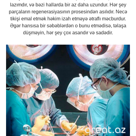
lazımdır, və bəzi hallarda bir az daha uzundur. Hər şey
parçaların regenerasiyasının prosesindən asılıdır. Necə
tikişi emal etmək həkim izah etməyə ətraflı məcburdur.
Əgər hansısa bir səbəblərdən o bunu etmədisə, təlaşa
düşməyin, hər şey çox asandır və sadədir.