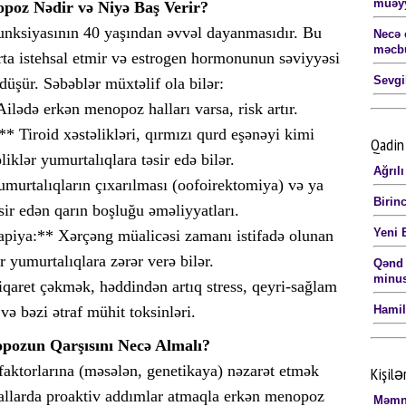
müəyy
poz Nədir və Niyə Baş Verir?
nksiyasının 40 yaşından əvvəl dayanmasıdır. Bu
Necə 
məcbu
ta istehsal etmir və estrogen hormonunun səviyyəsi
Sevgi
düşür. Səbəblər müxtəlif ola bilər:
ilədə erkən menopoz halları varsa, risk artır.
 Tiroid xəstəlikləri, qırmızı qurd eşənəyi kimi
Qadin 
iklər yumurtalıqlara təsir edə bilər.
Ağrılı
murtalıqların çıxarılması (oofoirektomiya) və ya
Birinc
sir edən qarın boşluğu əməliyyatları.
Yeni 
piya:** Xərçəng müalicəsi zamanı istifadə olunan
r yumurtalıqlara zərər verə bilər.
Qənd 
minus
iqaret çəkmək, həddindən artıq stress, qeyri-sağlam
və bəzi ətraf mühit toksinləri.
Hamil
ozun Qarşısını Necə Almalı?
faktorlarına (məsələn, genetikaya) nəzarət etmək
Kişilə
llarda proaktiv addımlar atmaqla erkən menopoz
Məmnu