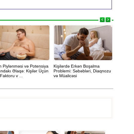
n Piylənməsi və Potensiya
Kişilərdə Erkən Boşalma
Menopoz 
ındakı Əlaqə: Kişilər Üçün
Problemi: Səbəbləri, Diaqnozu
necə qor
Faktoru v ...
və Müalicəsi