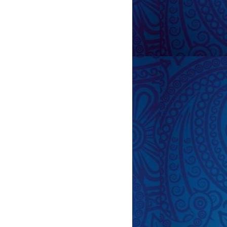
dövründə sağlamlığı
umalı?