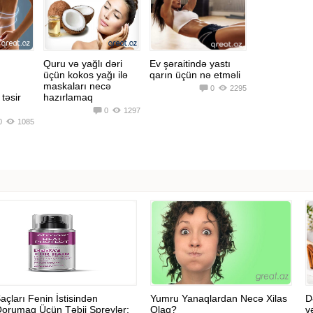
Quru və yağlı dəri
Ev şəraitində yastı
üçün kokos yağı ilə
qarın üçün nə etməli
maskaları necə
0
2295
 təsir
hazırlamaq
0
1297
0
1085
açları Fenin İstisindən
Yumru Yanaqlardan Necə Xilas
D
orumaq Üçün Təbii Spreylər:
Olaq?
v