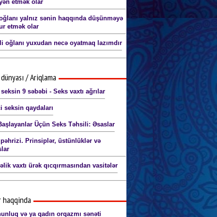
ən etmək olar
oğlanı yalnız sənin haqqında düşünməyə
r etmək olar
li oğlanı yuxudan necə oyatmaq lazımdır
dünyası / Ariqlama
 seksin 9 səbəbi - Seks vaxtı ağrılar
i seksin qaydaları
Başlayanlar Üçün Seks Təhsili: Əsaslar
pəhrizi. Prinsiplər, üstünlüklər və
lar
əlik vaxtı ürək qıcqırmasından vasitələr
r haqqinda
nluq və ya qadın orqazmı sənəti