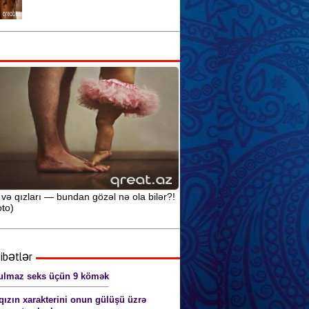
Seksual sağlamlıq və idman
arasındakı əlaqə
Seks yuxularının mənasını siz də
öyrənin
Anal seks pozaları (şəkillərlə) 18+
 və qızları — bundan gözəl nə ola bilər?!
to)
ibətlər
lmaz seks üçün 9 kömək
qızın xarakterini onun gülüşü üzrə