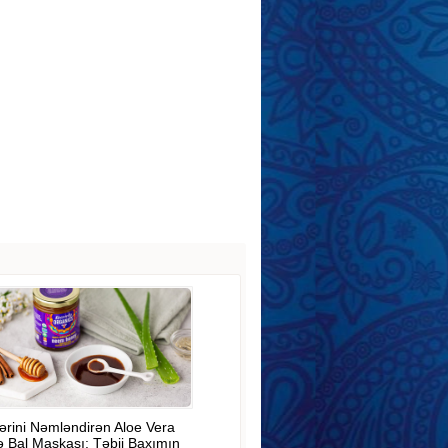
ərini Nəmləndirən Aloe Vera
ə Bal Maskası: Təbii Baxımın