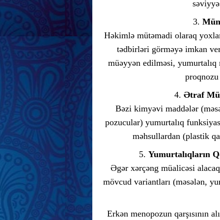
səviyyə
3.
Münt
Həkimlə mütəmadi olaraq yoxlanı
tədbirləri görməyə imkan ve
müəyyən edilməsi, yumurtalıq r
proqnozu 
4.
Ətraf Mü
Bəzi kimyəvi maddələr (məsəl
pozucular) yumurtalıq funksiyas
məhsullardan (plastik qa
5.
Yumurtalıqların Q
Əgər xərçəng müalicəsi alacaq
mövcud variantları (məsələn, yu
Erkən menopozun qarşısının a