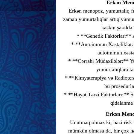
Erkən Meno
Erkən menopoz, yumurtalıq fu
zaman yumurtalıqlar artıq yumur
kəskin şəkildə 
* **Genetik Faktorlar:** A
* **Autoimmun Xəstəliklər:**
autoimmun xəstəl
* **Cərrahi Müdaxilələr:** Yu
yumurtalıqlara tə
* **Kimyaterapiya və Radiotera
bu prosedurla
* **Həyat Tərzi Faktorları:** S
qidalanma 
Erkən Menop
Unutmaq olmaz ki, bəzi risk 
mümkün olmasa da, bir çox ha