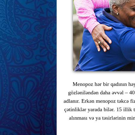
Menopoz hər bir qadının həy
gözləniləndən daha əvvəl – 40
adlanır. Erkən menopoz təkcə fi
çətinliklər yarada bilər. 15 ill
alınması və ya təsirlərinin m