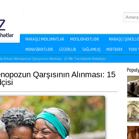
MARAQLI MƏLUMATLAR
MƏSLƏHƏTLƏR
MARAQLI ŞƏKILL
MÜNASIBƏTLƏR
GÖZƏLLIK
SAĞLAMLIQ
MƏTBƏX
YUXU
a Erkən Menopozun Qarşısının Alınması: 15 İllik Təcrübənin Bələdçisi
Popul
nopozun Qarşısının Alınması: 15
çisi