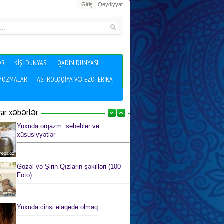
Giriş
Qeydiyyat
ƏR
KIŞI DÜNYASI
QADIN DÜNYASI
 YOZMALAR
ASTROLOQIYA VƏ EZOTERIKA
yar xəbərlər
Yuxuda orqazm: səbəblər və
xüsusiyyətlər
Gozəl və Şirin Qızlarin şəkilləri (100
Foto)
Yuxuda cinsi əlaqədə olmaq