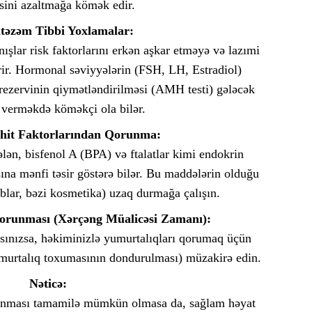
sini azaltmağa kömək edir.
Anal s
əzəm Tibbi Yoxlamalar:
şlar risk faktorlarını erkən aşkar etməyə və lazımi
rir. Hormonal səviyyələrin (FSH, LH, Estradiol)
ezervinin qiymətləndirilməsi (AMH testi) gələcək
verməkdə köməkçi ola bilər.
hit Faktorlarından Qorunma:
ən, bisfenol A (BPA) və ftalatlar kimi endokrin
ına mənfi təsir göstərə bilər. Bu maddələrin olduğu
blar, bəzi kosmetika) uzaq durmağa çalışın.
orunması (Xərçəng Müalicəsi Zamanı):
sınızsa, həkiminizlə yumurtalıqları qorumaq üçün
murtalıq toxumasının dondurulması) müzakirə edin.
Nəticə:
lınması tamamilə mümkün olmasa da, sağlam həyat