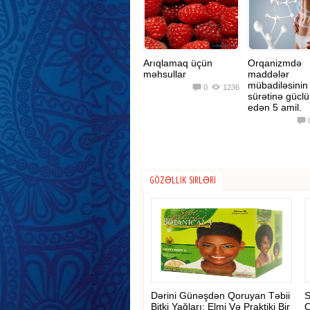
Arıqlamaq üçün
Orqanizmdə
məhsullar
maddələr
mübadiləsinin
0
1236
sürətinə güclü
edən 5 amil.
GÖZƏLLIK SIRLƏRI
Dərini Günəşdən Qoruyan Təbii
S
Bitki Yağları: Elmi Və Praktiki Bir
Q