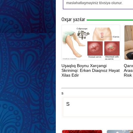
məsləhətləşməyiniz tövsiyə olunur.
Oxşar yazılar
Uşaqlıq Boynu Xərçəngi
Qarı
Skrininqi: Erkən Diaqnoz Həyat
Aras
Xilas Edir
Risk 
s
S