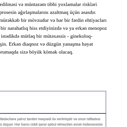
rə edilməsi və müntəzəm tibbi yoxlamalar riskləri
osesin ağırlaşmalarını azaltmaq üçün əsasdır.
mürəkkəb bir mövzudur və hər bir fərdin ehtiyacları
 bir narahatlıq hiss etdiyinizdə və ya erkən menopoz
 istədikdə mütləq bir mütəxəssis - ginekoloq-
əşin. Erkən diaqnoz və düzgün yanaşma həyat
qorumaqda sizə böyük kömək olacaq.
fadəcilərə yalnız tanıtım məqsədi ilə verilmişdir və onun istifadəsi
özü daşıyır. Hər hansı ciddi qərar qəbul etməzdən əvvəl mütəxəssislə