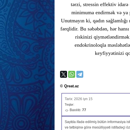
tərzi, stressin effektiv ida
minimuma endirmək və ya pr
Unutmayın ki, qadın sağlamlığı 
fərqlidir. Bu səbəbdən, hər hansı
riskinizi qiymətləndirmək
endokrinoloqla məsləhətl
keyfiyyətinizi 
© Qreat.az
Tarix: 2026 iyn 15
Teqlər:
Baxılıb:
77
Saytda ifadə edilmiş bütün informasiya isti
və tətbiqinə görə məsülliyyəti istifadəçi 