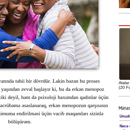
atında təbii bir dövrdür. Lakin bəzən bu proses
Atalar
(20 Fo
 yaşından əvvəl başlayır ki, bu da erkən menopoz
ziki deyil, həm də psixoloji baxımdan qadınlar üçün
ik təcrübəmə əsaslanaraq, erkən menopozun qarşısının
Münas
inimuma endirilməsi üçün vacib məqamları sizinlə
Unudu
bölüşürəm.
Necə 