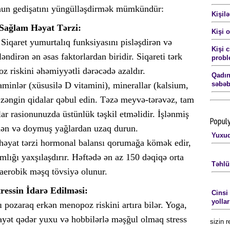
onun gedişatını yüngülləşdirmək mümkündür:
Kişil
Sağlam Həyat Tərzi:
Kişi 
Siqaret yumurtalıq funksiyasını pisləşdirən və
Kişi 
ndirən ən əsas faktorlardan biridir. Siqareti tərk
prob
 riskini əhəmiyyətli dərəcədə azaldır.
Qadın
minlər (xüsusilə D vitamini), minerallar (kalsium,
səbə
 zəngin qidalar qəbul edin. Təzə meyvə-tərəvəz, tam
lar rasionunuzda üstünlük təşkil etməlidir. İşlənmiş
Popul
dən və doymuş yağlardan uzaq durun.
Yuxud
əyat tərzi hormonal balansı qorumağa kömək edir,
mlığı yaxşılaşdırır. Həftədə ən az 150 dəqiqə orta
Təhlü
 aerobik məşq tövsiyə olunur.
tressin İdarə Edilməsi:
Cinsi
yollar
 pozaraq erkən menopoz riskini artıra bilər. Yoga,
fayət qədər yuxu və hobbilərlə məşğul olmaq stress
sizin 
İntim