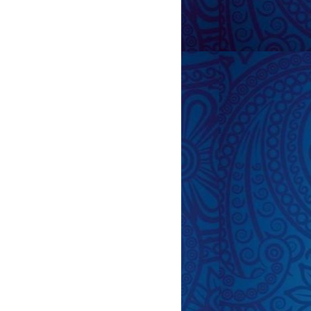
eks pozaları (şəkillərlə) 18+