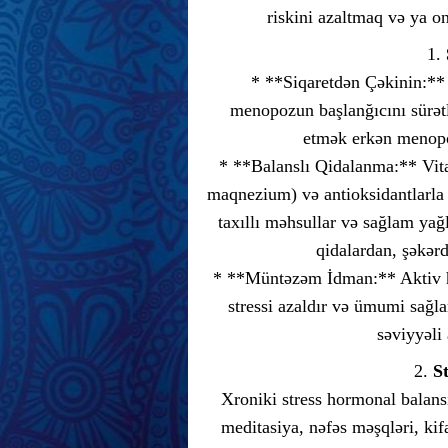
riskini azaltmaq və ya 
1.
* **Siqaretdən Çəkinin:** 
menopozun başlanğıcını sürətlə
etmək erkən menopoz
* **Balanslı Qidalanma:** Vita
maqnezium) və antioksidantlarla
taxıllı məhsullar və sağlam yağ
qidalardan, şəkər
* **Müntəzəm İdman:** Aktiv h
stressi azaldır və ümumi sağla
səviyyəli
2.
S
Xroniki stress hormonal balansı
meditasiya, nəfəs məşqləri, ki