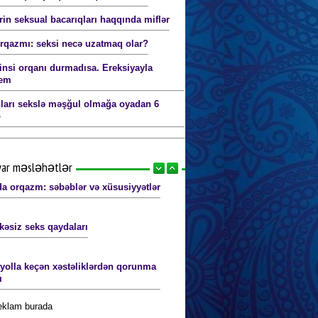
ərin seksual bacarıqları haqqında miflər
orqazmı: seksi necə uzatmaq olar?
cinsi orqanı durmadısa. Ereksiyayla
lem
ları sekslə məşğul olmağa oyadan 6
b
yar məsləhətlər
a orqazm: səbəblər və xüsusiyyətlər
kəsiz seks qaydaları
 yolla keçən xəstəliklərdən qorunma
ı
reklam burada
 gigiyena qaydaları