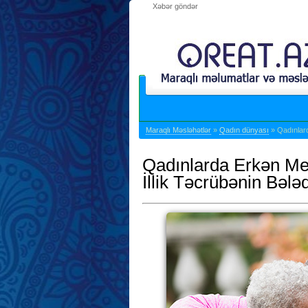
Xəbər göndər
Maraqlı Məsləhətlər
»
Qadın dünyası
» Qadınlard
Qadınlarda Erkən Me
İllik Təcrübənin Bələd