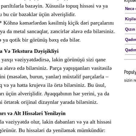
 parıltılarla bəzəyin. Xüsusilə topuq hissəsi və ya
Necə 
 bu cür bəzəklər üçün əlverişlidir.
Kişilə
* Köhnə kəmərlərdən kəsilmiş kiçik dəri parçalarını
Qızın
 ya da metal sancaqlar, zəncirlər əlavə edə bilərsiniz.
 ya qotik bir görünüş bəxş edə bilər.
Qadın
Qadın
a Və Tekstura Dəyişikliyi
 yaxşı vəziyyətdədirsə, lakin görünüşü sizi qane
a əlavə edə bilərsiniz. Parça yapışqanları vasitəsilə
Popul
ni (məsələn, burun, yanlar) müxtəlif parçalarla –
sizin 
 və ya hətta krujeva ilə örtə bilərsiniz. Bu üsul,
rı üçün əlverişlidir. Ayaqqabının hər yerini, ya da
 örtərək orijinal dizaynlar yarada bilərsiniz.
rı və Alt Hissələri Yeniləyin
a vəziyyətdə olur, lakin dabanları və ya alt hissəsi
 görünür. Bu hissələri də yeniləmək mümkündür: