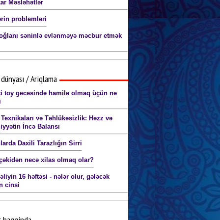
ar Məsləhətlər
ərin problemləri
oğlanı səninlə evlənməyə məcbur etmək
dünyası / Ariqlama
ci toy gecəsində hamilə olmaq üçün nə
i
 Texnikaları və Təhlükəsizlik: Həzz və
iyyətin İncə Balansı
arda Daxili Tarazlığın Sirri
 çəkidən necə xilas olmaq olar?
liyin 16 həftəsi - nələr olur, gələcək
n cinsi
r haqqinda