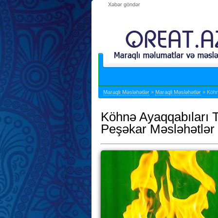
Xəbər göndər
Maraqlı Məsləhətlər
»
Maraqli Məsləhətlər
» Köhn
Köhnə Ayaqqabıları T
Peşəkar Məsləhətlər