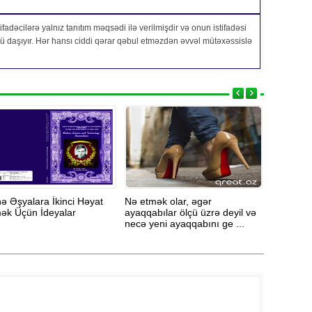
fadəcilərə yalnız tanıtım məqsədi ilə verilmişdir və onun istifadəsi
özü daşıyır. Hər hansı ciddi qərar qəbul etməzdən əvvəl mütəxəssislə
ə Əşyalara İkinci Həyat
Nə etmək olar, əgər
Necə dab
ək Üçün İdeyalar
ayaqqabılar ölçü üzrə deyil və
düzgün s
necə yeni ayaqqabını ge ...