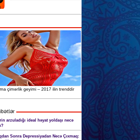
Seks yuxularının mənasını siz də
öyrənin
Anal seks pozaları (şəkillərlə) 18+
Yuxuda orqazm: səbəblər və
xüsusiyyətlər
a çimərlik geyimi – 2017 ilin trenddir
ibətlər
rin arzuladığı ideal həyat yoldaşı necə
ı?
ıqdan Sonra Depressiyadan Necə Çıxmaq: