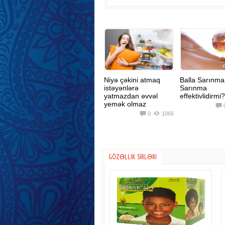
Niyə çəkini atmaq
Balla Sarınma.
istəyənlərə
Sarınma
yatmazdan əvvəl
effektivlidirmi
yemək olmaz
0
1066
GÖZƏLLIK SIRLƏRI