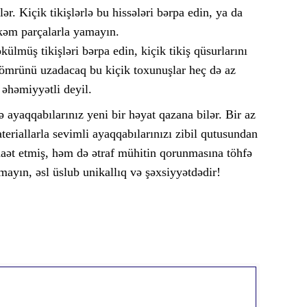
lər. Kiçik tikişlərlə bu hissələri bərpa edin, ya da
əm parçalarla yamayın.
ülmüş tikişləri bərpa edin, kiçik tikiş qüsurlarını
 ömrünü uzadacaq bu kiçik toxunuşlar heç də az
əhəmiyyətli deyil.
 ayaqqabılarınız yeni bir həyat qazana bilər. Bir az
ateriallarla sevimli ayaqqabılarınızı zibil qutusundan
aət etmiş, həm də ətraf mühitin qorunmasına töhfə
ayın, əsl üslub unikallıq və şəxsiyyətdədir!