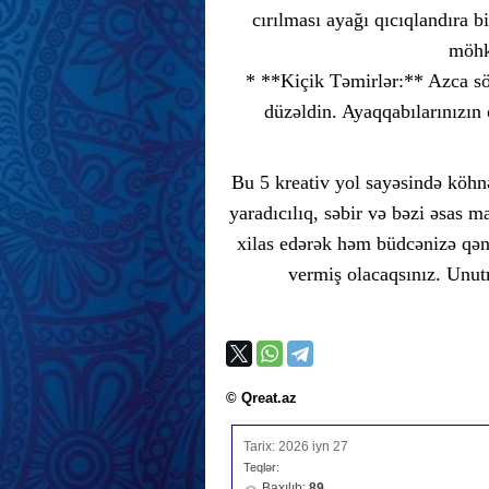
cırılması ayağı qıcıqlandıra bi
möhk
* **Kiçik Təmirlər:** Azca sök
düzəldin. Ayaqqabılarınızın
Bu 5 kreativ yol sayəsində köhnə
yaradıcılıq, səbir və bəzi əsas m
xilas edərək həm büdcənizə qən
vermiş olacaqsınız. Unutm
© Qreat.az
Tarix: 2026 iyn 27
Teqlər:
Baxılıb:
89