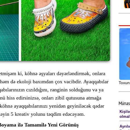
etmişəm ki, köhnə əşyaları dəyərləndirmək, onlara
 həm də ekoloji baxımdan çox vacibdir. Ayaqqabılar
Toxunm
qabılarınızın cızıldığını, rənginin solduğunu və ya
ü hiss edirsinizsə, onları zibil qutusuna atmağa
Münas
köhnə ayaqqabılarınızı yenidən geyiniləcək qədər
Kişilə
məyin 5 kreativ yolunu təqdim edəcəyəm.
olmal
Boyama ilə Tamamilə Yeni Görünüş
Ayrıl