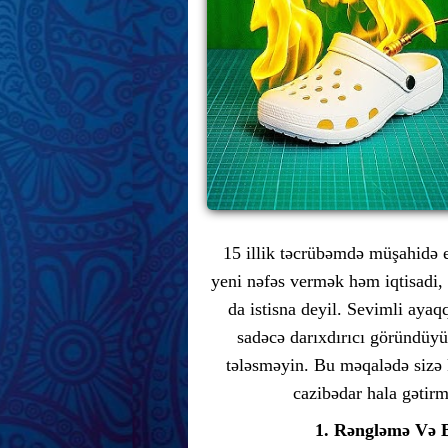
15 illik təcrübəmdə müşahidə 
yeni nəfəs vermək həm iqtisadi,
da istisna deyil. Sevimli ayaq
sadəcə darıxdırıcı göründüyün
tələsməyin. Bu məqalədə sizə 
cazibədar hala gətir
1. Rəngləmə Və 