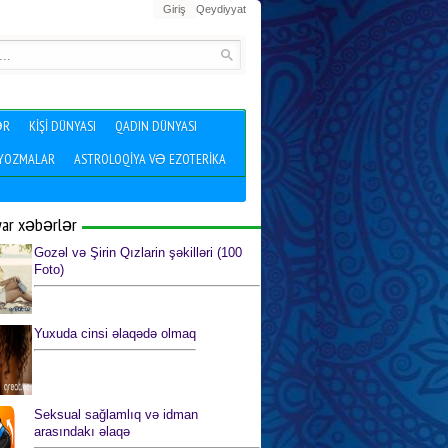
Giriş
Qeydiyyat
ƏR
KIŞI DÜNYASI
QADIN DÜNYASI
 YOZMALAR
ASTROLOQIYA VƏ EZOTERIKA
yar xəbərlər
Gozəl və Şirin Qızlarin şəkilləri (100
Foto)
Yuxuda cinsi əlaqədə olmaq
Seksual sağlamlıq və idman
arasındakı əlaqə