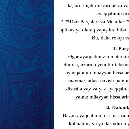
daşları, kiçik mirvarilər və ya
ayaqqabının ucu
* **Dəri Parçaları və Metallar:*
aplikasiya olaraq yapışdıra bilər,
Bu, daha rokçu və
3. Parç
Əgər ayaqqabınızın materialı
etmirsə, üzərinə yeni bir tekstur
ayaqqabının müəyyən hissələri
məxmər, atlas, naxışlı pambıq
xüsusilə yay və yaz ayaqqabıla
yalnız müəyyən hissələrini
4. Dabanla
Bəzən ayaqqabının üst hissəsi əl
köhnəlmiş və ya darıxdırıcı