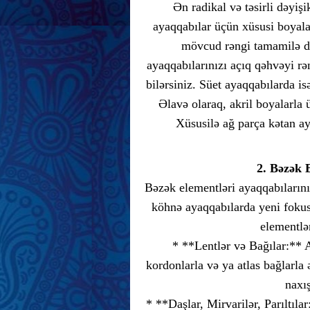
Ən radikal və təsirli dəyişi
ayaqqabılar üçün xüsusi boyala
mövcud rəngi tamamilə də
ayaqqabılarınızı açıq qəhvəyi r
bilərsiniz. Süet ayaqqabılarda i
Əlavə olaraq, akril boyalarla ü
Xüsusilə ağ parça kətan ay
2. Bəzək E
Bəzək elementləri ayaqqabılarınız
köhnə ayaqqabılarda yeni fokus
elementlər
* **Lentlər və Bağılar:** A
kordonlarla və ya atlas bağlarla 
naxış
* **Daşlar, Mirvarilər, Parıltıl