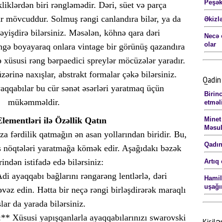
Peşək
kliklərdən biri rəngləmədir. Dəri, süet və parça
r mövcuddur. Solmuş rəngi canlandıra bilər, ya da
Əkizl
yişdirə bilərsiniz. Məsələn, köhnə qara dəri
Necə 
olar
əngə boyayaraq onlara vintage bir görünüş qazandıra
sə xüsusi rəng bərpaedici spreylər möcüzələr yaradır.
zərinə naxışlar, abstrakt formalar çəkə bilərsiniz.
Qadin 
aqqabılar bu cür sənət əsərləri yaratmaq üçün
Birin
mükəmməldir.
etməl
lementləri ilə Özəllik Qatın
Minet
Məsul
a fərdilik qatmağın ən asan yollarından biridir. Bu,
Qadınl
 nöqtələri yaratmağa kömək edir. Aşağıdakı bəzək
indən istifadə edə bilərsiniz:
Artıq
di ayaqqabı bağlarını rəngarəng lentlərlə, dəri
Hamilə
uşağı
əvəz edin. Hətta bir neçə rəngi birləşdirərək maraqlı
lar da yarada bilərsiniz.
ar:** Xüsusi yapışqanlarla ayaqqabılarınızı swarovski
Kişilə