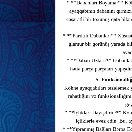
* **Dabanları Boyama:** Köhn
ayaqqabının dabanını qırmızı
cəsarətli bir toxunuş qata bilə
* **Parıltılı Dabanlar:** Xüsusi
glamur bir görünüş yarada bil
ayaq
* **Daban Üzləri:** Dabanların
hətta parça parçaları yapışdır
5. Funksionallı
Köhnə ayaqqabıları təzələmək ya
rahatlığını və funksionallığın
gey
* **İçlikləri Dəyişdirin:** Köh
içliklərlə əvəz edin. Bu, 
* **Yıpranmış Bağları Bərpa Edi