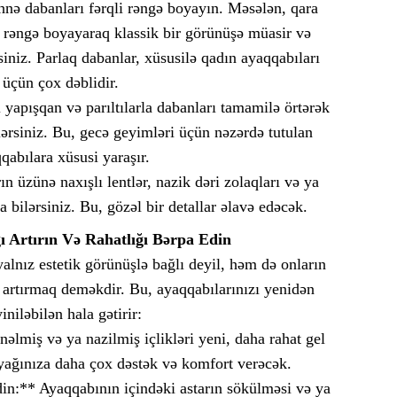
ə dabanları fərqli rəngə boyayın. Məsələn, qara
 rəngə boyayaraq klassik bir görünüşə müasir və
rsiniz. Parlaq dabanlar, xüsusilə qadın ayaqqabıları
üçün çox dəblidir.
 yapışqan və parıltılarla dabanları tamamilə örtərək
ərsiniz. Bu, gecə geyimləri üçün nəzərdə tutulan
qabılara xüsusi yaraşır.
 üzünə naxışlı lentlər, nazik dəri zolaqları və ya
a bilərsiniz. Bu, gözəl bir detallar əlavə edəcək.
ğı Artırın Və Rahatlığı Bərpa Edin
lnız estetik görünüşlə bağlı deyil, həm də onların
ı artırmaq deməkdir. Bu, ayaqqabılarınızı yenidən
iniləbilən hala gətirir:
nəlmiş və ya nazilmiş içlikləri yeni, daha rahat gel
ayağınıza daha çox dəstək və komfort verəcək.
n:** Ayaqqabının içindəki astarın sökülməsi və ya