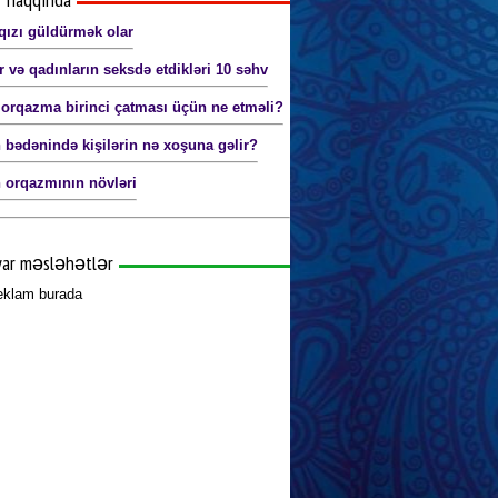
qızı güldürmək olar
r və qadınların seksdə etdikləri 10 səhv
 orqazma birinci çatması üçün ne etməli?
 bədənində kişilərin nə xoşuna gəlir?
 orqazmının növləri
yar məsləhətlər
reklam burada