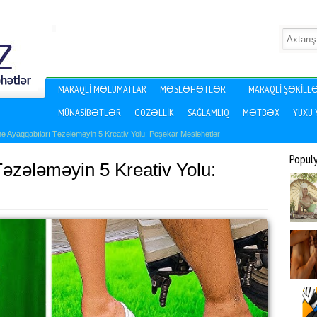
MARAQLI MƏLUMATLAR
MƏSLƏHƏTLƏR
MARAQLI ŞƏKILL
MÜNASIBƏTLƏR
GÖZƏLLIK
SAĞLAMLIQ
MƏTBƏX
YUXU
ə Ayaqqabıları Təzələməyin 5 Kreativ Yolu: Peşəkar Məsləhətlər
Popul
əzələməyin 5 Kreativ Yolu: