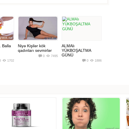
 Balla
Niyə Kişilər kök
ALMAlı
qadınları sevmirlər
YÜKBOŞALTMA
?
GÜNÜ
0
7495
0
1702
0
1886