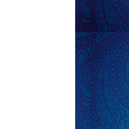
anda ayaqqabıları
eçmək olar