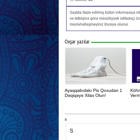
Saytda ifadə edilmiş bütün informasiya isti
və tətbiqinə görə məsülliyyəti istifadəçi 
məsləhətləşməyiniz tövsiyə olunur.
Oxşar yazılar
Ayaqqabıdakı Pis Qoxudan 1
Köhn
Dəqiqəyə Xilas Olun!
Verm
s
S