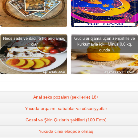
Necə sadə və dadlı 5 kq arıqlamağ
Güclü arıqlama üçün zəncəfillə və
olar
kurkumayla içki. Minus 0,6 kq.
gündə
Anal seks pozaları (şəkillərlə) 18+
Yuxuda orqazm: səbəblər və xüsusiyyətlər
Gozəl və Şirin Qızlarin şəkilləri (100 Foto)
Yuxuda cinsi əlaqədə olmaq