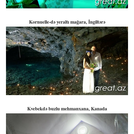
Kornuelle-də yeraltı mağara, İngiltərə
Kvebekdə buzlu mehmanxana, Kanada