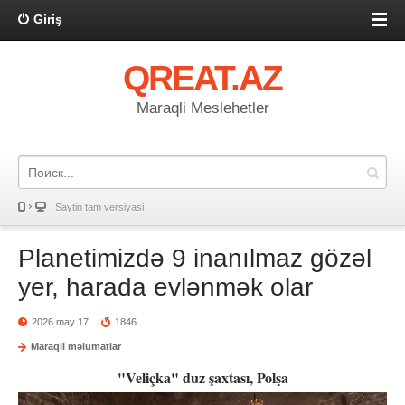
Giriş
QREAT.AZ
Maraqli Meslehetler
Saytin tam versiyasi
Planetimizdə 9 inanılmaz gözəl
yer, harada evlənmək olar
2026 may 17
1846
Maraqli məlumatlar
"Veliçka" duz şaxtası, Polşa