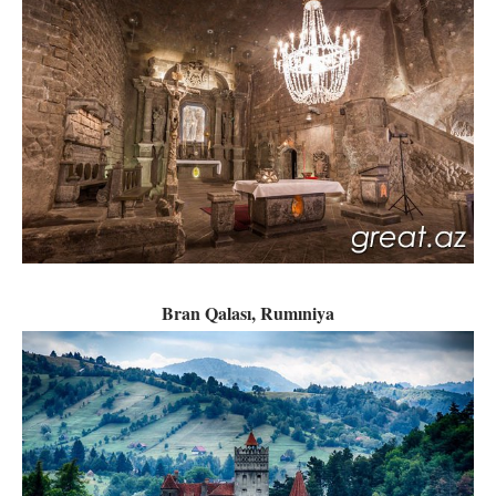
Bran Qalası, Rumıniya