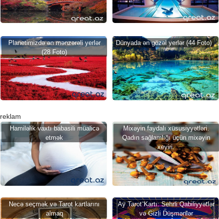
Planetimizdə ən mənzərəli yerlər
Dünyada ən gözəl yerlər (44 Foto)
(28 Foto)
reklam
Hamiləlik vaxtı babasili müalicə
Mixəyin faydalı xüsusiyyətləri.
etmək
Qadın sağlamlığı üçün mixəyin
xeyiri.
Necə seçmək və Tarot kartlarını
Ay Tarot Kartı: Sehrli Qabiliyyətlər
almaq
və Gizli Düşmənlər