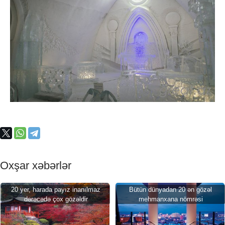
Oxşar xəbərlər
20 yer, harada payız inanılmaz
Bütün dünyadan 20 ən gözəl
dərəcədə çox gözəldir
mehmanxana nömrəsi