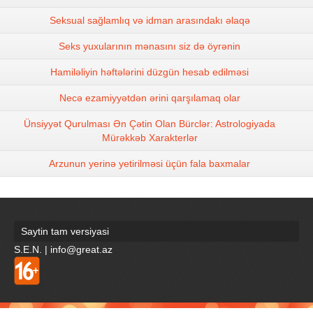
Seksual sağlamlıq və idman arasındakı əlaqə
Seks yuxularının mənasını siz də öyrənin
Hamiləliyin həftələrini düzgün hesab edilməsi
Necə ezamiyyətdən ərini qarşılamaq olar
Ünsiyyət Qurulması Ən Çətin Olan Bürclər: Astrologiyada
Mürəkkəb Xarakterlər
Arzunun yerinə yetirilməsi üçün fala baxmalar
Saytin tam versiyasi
S.E.N. | info@great.az