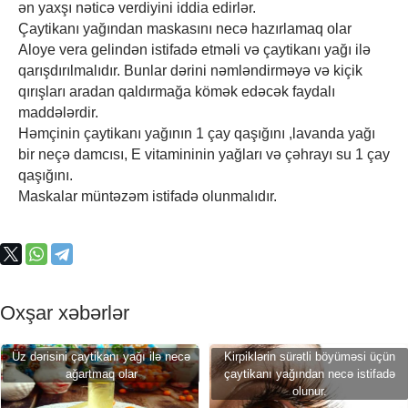
ən yaxşı nəticə verdiyini iddia edirlər.
Çaytikanı yağından maskasını necə hazırlamaq olar
Aloye vera gelindən istifadə etməli və çaytikanı yağı ilə
qarışdırılmalıdır. Bunlar dərini nəmləndirməyə və kiçik
qırışları aradan qaldırmağa kömək edəcək faydalı
maddələrdir.
Həmçinin çaytikanı yağının 1 çay qaşığını ,lavanda yağı
bir neçə damcısı, E vitamininin yağları və çəhrayı su 1 çay
qaşığını.
Maskalar müntəzəm istifadə olunmalıdır.
Oxşar xəbərlər
Üz dərisini çaytikanı yağı ilə necə
Kirpiklərin sürətli böyüməsi üçün
ağartmaq olar
çaytikanı yağından necə istifadə
olunur.