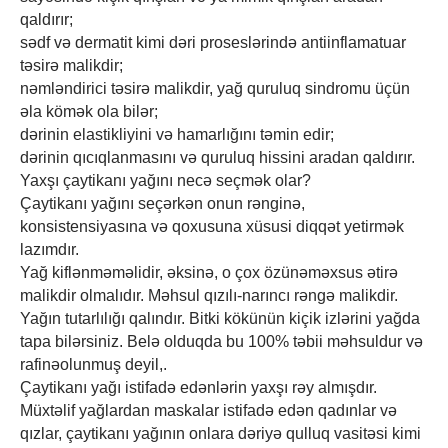
qaldırır;
sədf və dermatit kimi dəri proseslərində antiinflamatuar
təsirə malikdir;
nəmləndirici təsirə malikdir, yağ quruluq sindromu üçün
əla kömək ola bilər;
dərinin elastikliyini və hamarlığını təmin edir;
dərinin qıcıqlanmasını və quruluq hissini aradan qaldırır.
Yaxşı çaytikanı yağını necə seçmək olar?
Çaytikanı yağını seçərkən onun rənginə,
konsistensiyasına və qoxusuna xüsusi diqqət yetirmək
lazımdır.
Yağ kiflənməməlidir, əksinə, o çox özünəməxsus ətirə
malikdir olmalıdır. Məhsul qızılı-narıncı rəngə malikdir.
Yağın tutarlılığı qalındır. Bitki kökünün kiçik izlərini yağda
tapa bilərsiniz. Belə olduqda bu 100% təbii məhsuldur və
rafinəolunmuş deyil,.
Çaytikanı yağı istifadə edənlərin yaxşı rəy almışdır.
Müxtəlif yağlardan maskalar istifadə edən qadınlar və
qızlar, çaytikanı yağının onlara dəriyə qulluq vasitəsi kimi