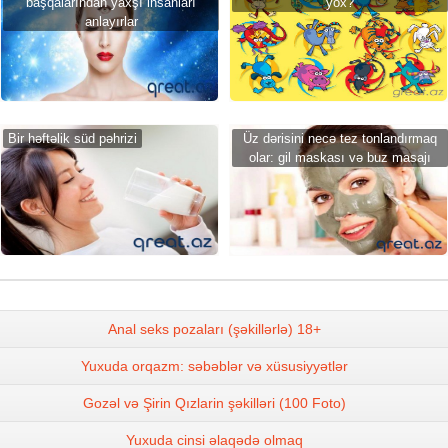
başqalarından yaxşı insanları
yox?
anlayırlar
Bir həftəlik süd pəhrizi
Üz dərisini necə tez tonlandırmaq
olar: gil maskası və buz masajı
Anal seks pozaları (şəkillərlə) 18+
Yuxuda orqazm: səbəblər və xüsusiyyətlər
Gozəl və Şirin Qızlarin şəkilləri (100 Foto)
Yuxuda cinsi əlaqədə olmaq