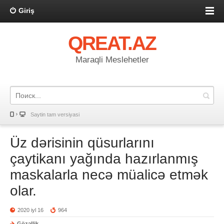
Giriş
QREAT.AZ
Maraqli Meslehetler
Saytin tam versiyasi
Üz dərisinin qüsurlarını
çaytikanı yağında hazırlanmış
maskalarla necə müalicə etmək
olar.
2020 iyl 16
964
Gözəllik