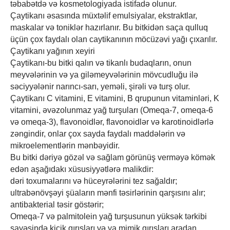
təbabətdə və kosmetologiyada istifadə olunur.
Çaytikanı əsasında müxtəlif emulsiyalar, ekstraktlar,
maskalar və toniklər hazırlanır. Bu bitkidən saça qulluq
üçün çox faydalı olan caytikanının möcüzəvi yağı çıxarılır.
Çaytikanı yağının xeyiri
Çaytikanı-bu bitki qalın və tikanlı budaqların, onun
meyvələrinin və ya giləmeyvələrinin mövcudluğu ilə
səciyyələnir narıncı-sarı, yeməli, şirəli və turş olur.
Çaytikanı C vitamini, E vitamini, B qrupunun vitaminləri, K
vitamini, əvəzolunmaz yağ turşuları (Omeqa-7, omeqa-6
və omeqa-3), flavonoidlər, flavonoidlər və karotinoidlərlə
zəngindir, onlar çox sayda faydalı maddələrin və
mikroelementlərin mənbəyidir.
Bu bitki dəriyə gözəl və sağlam görünüş verməyə kömək
edən aşağıdakı xüsusiyyətlərə malikdir:
dəri toxumalarını və hüceyrələrini tez sağaldır;
ultrabənövşəyi şüaların mənfi təsirlərinin qarşısını alır;
antibakterial təsir göstərir;
Omeqa-7 və palmitolein yağ turşusunun yüksək tərkibi
sayəsində kiçik qırışları və ya mimik qırışları aradan