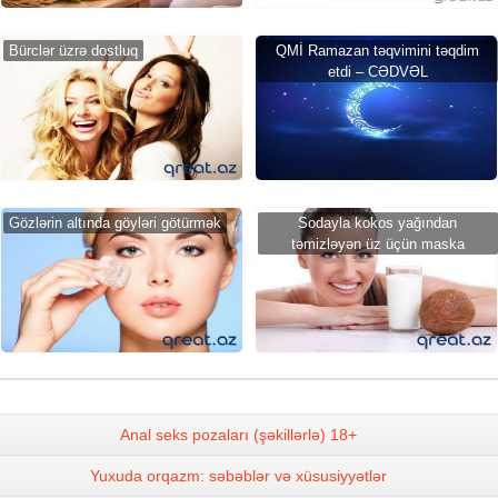
Bürclər üzrə dostluq
QMİ Ramazan təqvimini təqdim
etdi – CƏDVƏL
Gözlərin altında göyləri götürmək
Sodayla kokos yağından
təmizləyən üz üçün maska
Anal seks pozaları (şəkillərlə) 18+
Yuxuda orqazm: səbəblər və xüsusiyyətlər