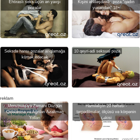
Ehtiraslı seks üçün ən yaxşı
Kişini əhliləşdiririk: poza "qadın
pozalar
yuxarıdan" 18+
Seksdə hansı pozalar arıqlamağa
10 qeyri-adi seksual poza
kömək edəcək
reklam
Menstruasiya Zamanı Düzgün
Hamiləliyin 20 həftəsi -
Qidalanma və Ağrıları Azaltmaq
tərpədilmələr, ölçüsü və körpənin
Yolları
çəkisi