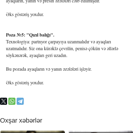
ayaqların, yanın və presin əzələləri cəlb edilmişdir.
Əks göstəriş yoxdur.
Poza №5: "Qızıl balığı".
Texnologiya: partnyor çarpayıya uzanmalıdır və ayaqları
uzatmalıdır. Siz ona kürəklə çevrilin, penisə çökün və əllərlə
söykənərək, ayaqları geri uzadın.
Bu pozada ayaqların və yanın əzələləri işləyir.
Əks göstəriş yoxdur.
Oxşar xəbərlər