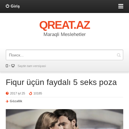
Giriş
QREAT.AZ
Maraqli Meslehetler
Saytin tam versiyasi
Fiqur üçün faydalı 5 seks poza
2017 iyl 25
10185
Gözəllik