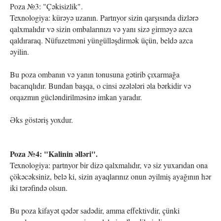
Poza №3: "Çəkisizlik".
Texnologiya: kürəyə uzanın. Partnyor sizin qarşısında dizlərə
qalxmalıdır və sizin ombalarınızı və yanı sizə girməyə azca
qaldıraraq. Nüfuzetməni yüngülləşdirmək üçün, beldə azca
əyilin.
Bu poza ombanın və yanın tonusuna gətirib çıxarmağa
bacarıqlıdır. Bundan başqa, o cinsi əzələləri əla bərkidir və
orqazmın gücləndirilməsinə imkan yaradır.
Əks göstəriş yoxdur.
Poza №4: "Kalinin əlləri".
Texnologiya: partnyor bir dizə qalxmalıdır, və siz yuxarıdan ona
çökəcəksiniz, belə ki, sizin ayaqlarınız onun əyilmiş ayağının hər
iki tərəfində olsun.
Bu poza kifayət qədər sadədir, amma effektivdir, çünki