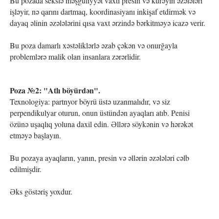
Bu pozada sekslə məşğuliyyət vaxtı presin və kürəyin əzələləri
işləyir, nə qarını dartmaq, koordinasiyanı inkişaf etdirmək və
dayaq əlinin əzələlərini qısa vaxt ərzində bərkitməyə icazə verir.
Bu poza damarlı xəstəliklərlə əzab çəkən və onurğayla
problemlərə malik olan insanlara zərərlidir.
Poza №2: "Atlı böyürdən".
Texnologiya: partnyor böyrü üstə uzanmalıdır, və siz
perpendikulyar oturun, onun üstündən ayaqları atıb. Penisi
özünə uşaqlıq yoluna daxil edin. Əllərə söykənin və hərəkət
etməyə başlayın.
Bu pozaya ayaqların, yanın, presin və əllərin əzələləri cəlb
edilmişdir.
Əks göstəriş yoxdur.