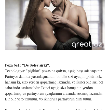
Poza №1: "De Soley sirki".
Texnologiya: "pişiklər" pozasına qalxın, aşağı başı salacaqsınız.
Partnyor dalında yaxınlaşmalıdır, bir əllə sizi ayaqını götürmək,
hansını ki, sizə yerdən qopartmaq lazımdır, və ikinci əllə sizi bel
sahəsində saxlamalıdır. İkinci ayağı sizə həmçinin yerdən
qopartmaq və partnyorun ayaqlarının arasında soxmaq lazımdır.
Bir əllə yerə toxunun, və ikinciylə partnyorun əlini tutun.