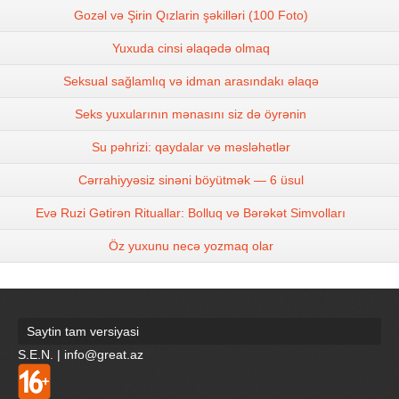
Gozəl və Şirin Qızlarin şəkilləri (100 Foto)
Yuxuda cinsi əlaqədə olmaq
Seksual sağlamlıq və idman arasındakı əlaqə
Seks yuxularının mənasını siz də öyrənin
Su pəhrizi: qaydalar və məsləhətlər
Cərrahiyyəsiz sinəni böyütmək — 6 üsul
Evə Ruzi Gətirən Rituallar: Bolluq və Bərəkət Simvolları
Öz yuxunu necə yozmaq olar
Saytin tam versiyasi
S.E.N. | info@great.az