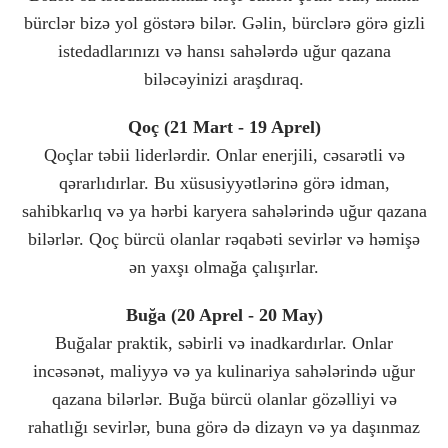
bürclər bizə yol göstərə bilər. Gəlin, bürclərə görə gizli
istedadlarınızı və hansı sahələrdə uğur qazana
biləcəyinizi araşdıraq.
Qoç (21 Mart - 19 Aprel)
Qoçlar təbii liderlərdir. Onlar enerjili, cəsarətli və
qərarlıdırlar. Bu xüsusiyyətlərinə görə idman,
sahibkarlıq və ya hərbi karyera sahələrində uğur qazana
bilərlər. Qoç bürcü olanlar rəqabəti sevirlər və həmişə
ən yaxşı olmağa çalışırlar.
Buğa (20 Aprel - 20 May)
Buğalar praktik, səbirli və inadkardırlar. Onlar
incəsənət, maliyyə və ya kulinariya sahələrində uğur
qazana bilərlər. Buğa bürcü olanlar gözəlliyi və
rahatlığı sevirlər, buna görə də dizayn və ya daşınmaz