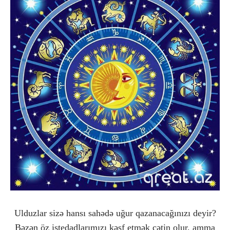
Ulduzlar sizə hansı sahədə uğur qazanacağınızı deyir?
Bəzən öz istedadlarımızı kəşf etmək çətin olur, amma