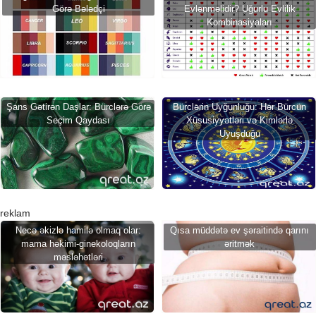
Görə Bələdçi
Evlənməlidir? Uğurlu Evlilik
Kombinasiyaları
Şans Gətirən Daşlar: Bürclərə Görə
Bürclərin Uyğunluğu: Hər Bürcün
Seçim Qaydası
Xüsusiyyətləri və Kimlərlə
Uyuşduğu
reklam
Necə əkizlə hamilə olmaq olar:
Qısa müddətə ev şəraitində qarını
mama həkimi-ginekoloqların
əritmək
məsləhətləri