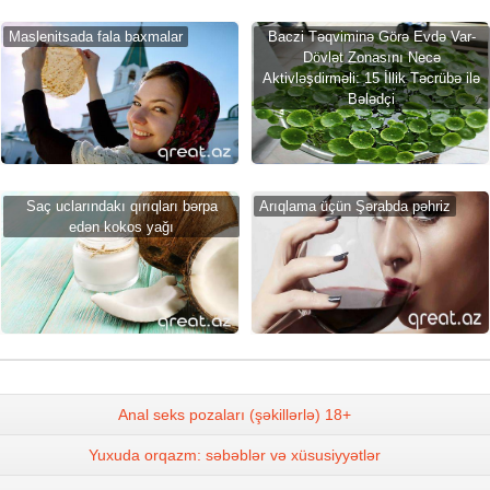
Maslenitsada fala baxmalar
Baczi Təqviminə Görə Evdə Var-
Dövlət Zonasını Necə
Aktivləşdirməli: 15 İllik Təcrübə ilə
Bələdçi
Saç uclarındakı qırıqları bərpa
Arıqlama üçün Şərabda pəhriz
edən kokos yağı
Anal seks pozaları (şəkillərlə) 18+
Yuxuda orqazm: səbəblər və xüsusiyyətlər