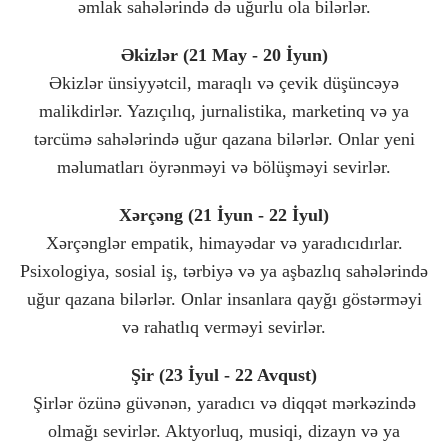
əmlak sahələrində də uğurlu ola bilərlər.
Əkizlər (21 May - 20 İyun)
Əkizlər ünsiyyətcil, maraqlı və çevik düşüncəyə
malikdirlər. Yazıçılıq, jurnalistika, marketinq və ya
tərcümə sahələrində uğur qazana bilərlər. Onlar yeni
məlumatları öyrənməyi və bölüşməyi sevirlər.
Xərçəng (21 İyun - 22 İyul)
Xərçənglər empatik, himayədar və yaradıcıdırlar.
Psixologiya, sosial iş, tərbiyə və ya aşbazlıq sahələrində
uğur qazana bilərlər. Onlar insanlara qayğı göstərməyi
və rahatlıq verməyi sevirlər.
Şir (23 İyul - 22 Avqust)
Şirlər özünə güvənən, yaradıcı və diqqət mərkəzində
olmağı sevirlər. Aktyorluq, musiqi, dizayn və ya