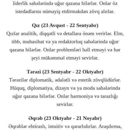
liderlik sahələrində uğur qazana bilərlər. Onlar öz
istedadlarını nümayiş etdirməkdən zövq alırlar.
Qız (23 Avqust - 22 Sentyabr)
Qızlar analitik, diqqətli və detallara önəm verirlər. Elm,
tibb, muhasibat və ya redaktorluq sahələrində uğur
qazana bilərlər. Onlar problemləri həll etməyi və hər
şeyi mükəmməl etməyi sevirlər.
Tərəzi (23 Sentyabr - 22 Oktyabr)
Tərəzilər diplomatik, ədalətli və estetik zövqlüdürlər.
Hüquq, diplomatiya, dizayn və ya moda sahələrində
uğur qazana bilərlər. Onlar harmoniya və tarazlığı
sevirlər.
Əqrəb (23 Oktyabr - 21 Noyabr)
Əqrəblər ehtiraslı, intuitiv və qərarlıdırlar. Araşdırma,