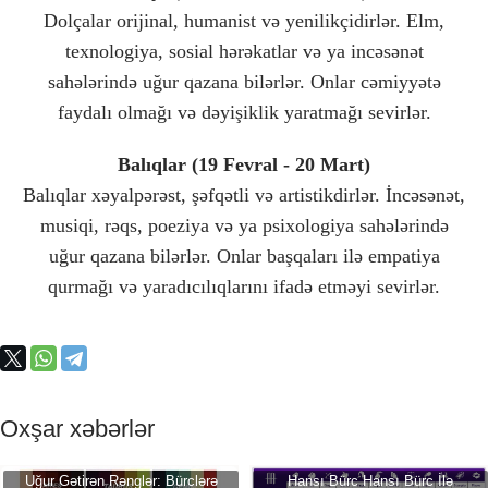
Dolçalar orijinal, humanist və yenilikçidirlər. Elm,
texnologiya, sosial hərəkatlar və ya incəsənət
sahələrində uğur qazana bilərlər. Onlar cəmiyyətə
faydalı olmağı və dəyişiklik yaratmağı sevirlər.
Balıqlar (19 Fevral - 20 Mart)
Balıqlar xəyalpərəst, şəfqətli və artistikdirlər. İncəsənət,
musiqi, rəqs, poeziya və ya psixologiya sahələrində
uğur qazana bilərlər. Onlar başqaları ilə empatiya
qurmağı və yaradıcılıqlarını ifadə etməyi sevirlər.
Oxşar xəbərlər
Uğur Gətirən Rənglər: Bürclərə
Hansı Bürc Hansı Bürc İlə