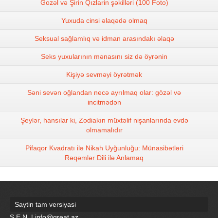
Gozəl və Şirin Qızlarin şəkilləri (100 Foto)
Yuxuda cinsi əlaqədə olmaq
Seksual sağlamlıq və idman arasındakı əlaqə
Seks yuxularının mənasını siz də öyrənin
Kişiyə sevməyi öyrətmək
Səni sevən oğlandan necə ayrılmaq olar: gözəl və
incitmədən
Şeylər, hansılar ki, Zodiakın müxtəlif nişanlarında evdə
olmamalıdır
Pifaqor Kvadratı ilə Nikah Uyğunluğu: Münasibətləri
Rəqəmlər Dili ilə Anlamaq
Saytin tam versiyasi
S.E.N. | info@great.az