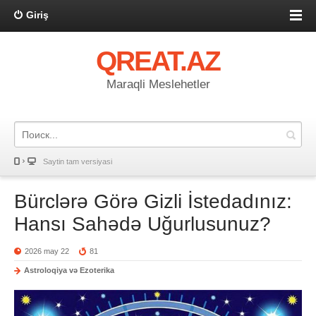
Giriş
QREAT.AZ
Maraqli Meslehetler
Saytin tam versiyasi
Bürclərə Görə Gizli İstedadınız:
Hansı Sahədə Uğurlusunuz?
2026 may 22
81
Astroloqiya və Ezoterika