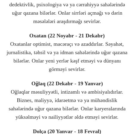
dedektivlik, psixologiya və ya cərrahiyyə sahələrində
uğur qazana bilərlər. Onlar sirrləri açmağı və dərin
məsələləri araşdırmağı sevirlər.
Oxatan (22 Noyabr - 21 Dekabr)
Oxatanlar optimist, macəraçı və azaddırlar. Səyahət,
jurnalistika, təhsil və ya idman sahələrində uğur qazana
bilərlər. Onlar yeni yerlər kəşf etməyi və dünyanı
görməyi sevirlər.
Oğlaq (22 Dekabr - 19 Yanvar)
Oğlaqlar məsuliyyətli, intizamlı və ambisiyalıdırlar.
Biznes, maliyyə, idarəetmə və ya mühəndislik
sahələrində uğur qazana bilərlər. Onlar karyeralarında
yüksəlməyi və nailiyyətlər əldə etməyi sevirlər.
Dolça (20 Yanvar - 18 Fevral)