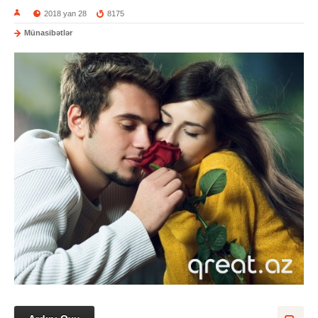
2018 yan 28
8175
Münasibətlər