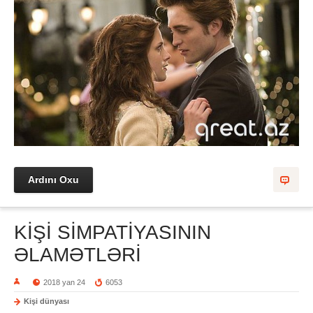
Ardını Oxu
KİŞİ SİMPATİYASININ
ƏLAMƏTLƏRİ
2018 yan 24
6053
Kişi dünyası