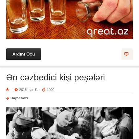
Ardını Oxu
Ən cəzbedici kişi peşələri
2018 mar 11
1990
Həyat tərzi