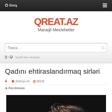
Giriş
QREAT.AZ
Maraqli Meslehetler
Saytin tam versiyasi
Qadını ehtiraslandırmaq sirləri
2018 iyn 14
86136
Kişi dünyası