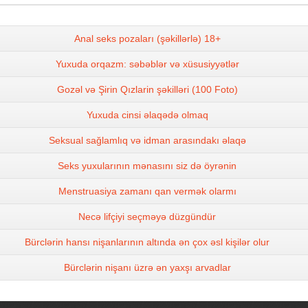
Anal seks pozaları (şəkillərlə) 18+
Yuxuda orqazm: səbəblər və xüsusiyyətlər
Gozəl və Şirin Qızlarin şəkilləri (100 Foto)
Yuxuda cinsi əlaqədə olmaq
Seksual sağlamlıq və idman arasındakı əlaqə
Seks yuxularının mənasını siz də öyrənin
Menstruasiya zamanı qan vermək olarmı
Necə lifçiyi seçməyə düzgündür
Bürclərin hansı nişanlarının altında ən çox əsl kişilər olur
Bürclərin nişanı üzrə ən yaxşı arvadlar