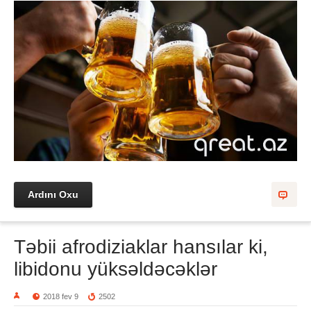
Ardını Oxu
Təbii afrodiziaklar hansılar ki,
libidonu yüksəldəcəklər
2018 fev 9
2502