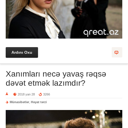
Ardını Oxu
Xanımları necə yavaş rəqsə
dəvət etmək lazımdır?
2018 yan 28
3266
Münasibətlər
,
Həyat tərzi