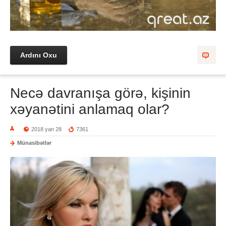
Ardını Oxu
Necə davranışa görə, kişinin
xəyanətini anlamaq olar?
2018 yan 28
7361
Münasibətlər