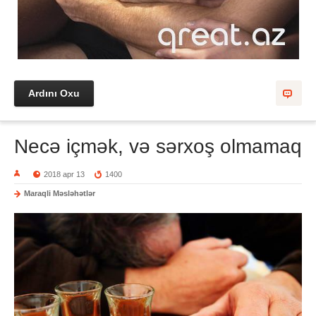
Ardını Oxu
Necə içmək, və sərxoş olmamaq
2018 apr 13
1400
Maraqli Məsləhətlər