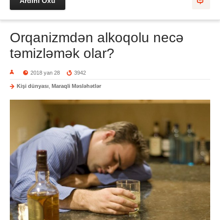
Ardını Oxu
Orqanizmdən alkoqolu necə
təmizləmək olar?
2018 yan 28
3942
Kişi dünyası
,
Maraqli Məsləhətlər